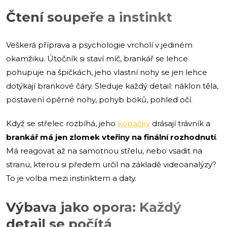
Čtení soupeře a instinkt
Veškerá příprava a psychologie vrcholí v jediném
okamžiku. Útočník si staví míč, brankář se lehce
pohupuje na špičkách, jeho vlastní nohy se jen lehce
dotýkají brankové čáry. Sleduje každý detail: náklon těla,
postavení opěrné nohy, pohyb boků, pohled očí.
Když se střelec rozbíhá, jeho
kopačky
drásají trávník a
brankář má jen zlomek vteřiny na finální rozhodnutí
.
Má reagovat až na samotnou střelu, nebo vsadit na
stranu, kterou si předem určil na základě videoanalýzy?
To je volba mezi instinktem a daty.
Výbava jako opora: Každý
detail se počítá