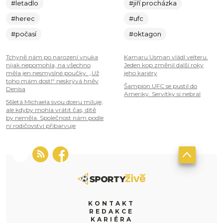
#letadlo
#jiří procházka
#herec
#ufc
#počasí
#oktagon
Tchyně nám po narození vnuka
Kamaru Usman vládl velteru.
nijak nepomohla, na všechno
Jeden kop změnil další roky
měla jen nesmyslné poučky. „Už
jeho kariéry
toho mám dost!“ neskrývá hněv
Šampion UFC se pustil do
Denisa
Ameriky. Servítky si nebral
56letá Michaela svou dceru miluje,
ale kdyby mohla vrátit čas, dítě
by neměla. Společnost nám podle
ní rodičovství přibarvuje
KONTAKT
REDAKCE
KARIÉRA