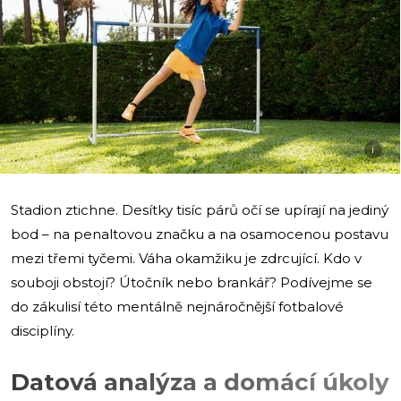
i
Stadion ztichne. Desítky tisíc párů očí se upírají na jediný
bod – na penaltovou značku a na osamocenou postavu
mezi třemi tyčemi. Váha okamžiku je zdrcující. Kdo v
souboji obstojí? Útočník nebo brankář? Podívejme se
do zákulisí této mentálně nejnáročnější fotbalové
disciplíny.
Datová analýza a domácí úkoly