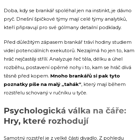
Doba, kdy se brankář spoléhal jen na instinkt, je dávno
pryč. Dnešní špičkové týmy mají celé týmy analytiků,
kteří připravují pro své gólmany detailní podklady.
Před důležitým zápasem brankář tráví hodiny studiem
videí potenciálních exekutorů. Nezajímá ho jen to, kam
hráč nejčastěji střílí. Analyzuje řeč těla, délku a úhel
rozběhu, postavení opěrné nohy i to, kam se hráč dívá
těsně před kopem.
Mnoho brankářů si pak tyto
poznatky píše na malý „tahák“
, který mají během
rozstřelu schovaný v ručníku u tyče.
Psychologická válka na čáře:
Hry, které rozhodují
Samotný rozstřel je z velké části divadlo. Z pohledu