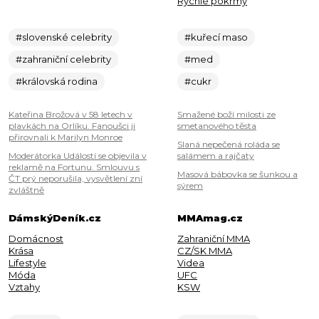
Rychlé pokrmy
#slovenské celebrity
#kuřecí maso
#zahraniční celebrity
#med
#královská rodina
#cukr
Kateřina Brožová v 58 letech v
Smažené boží milosti ze
plavkách na Orlíku. Fanoušci ji
smetanového těsta
přirovnali k Marilyn Monroe
Slaná nepečená roláda se
Moderátorka Událostí se objevila v
salámem a rajčaty
reklamě na Fortunu. Smlouvu s
Masová bábovka se šunkou a
ČT prý neporušila, vysvětlení zní
sýrem
zvláštně
DámskýDeník.cz
MMAmag.cz
Domácnost
Zahraniční MMA
Krása
CZ/SK MMA
Lifestyle
Videa
Móda
UFC
Vztahy
KSW