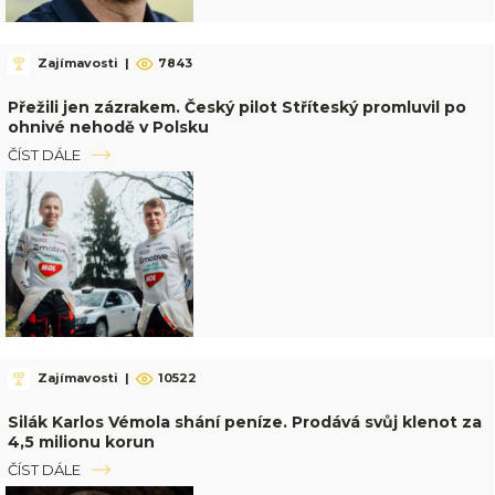
Zajímavosti
|
7843
Přežili jen zázrakem. Český pilot Stříteský promluvil po
ohnivé nehodě v Polsku
ČÍST DÁLE
Zajímavosti
|
10522
Silák Karlos Vémola shání peníze. Prodává svůj klenot za
4,5 milionu korun
ČÍST DÁLE