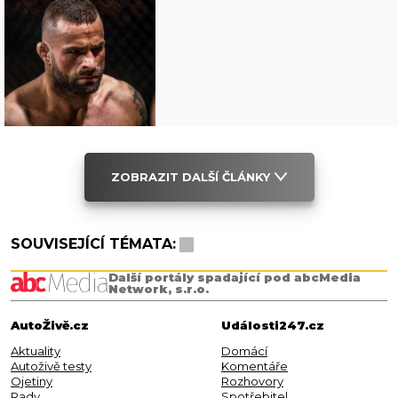
ZOBRAZIT DALŠÍ ČLÁNKY
SOUVISEJÍCÍ TÉMATA:
Další portály spadající pod abcMedia
Network, s.r.o.
AutoŽivě.cz
Události247.cz
Aktuality
Domácí
Autoživě testy
Komentáře
Ojetiny
Rozhovory
Rady
Spotřebitel