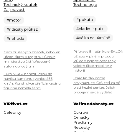
Technický koutek
Technologie
Zajímavosti
#pokuta
#motor
#vladimir putin
#řidičský průkaz
#válka na ukrajině
#nehoda
Přípravy 8. ročníku e-SALON
Osm zrušených značek, nebo jen
už jsou v plném proudu.
úřední škrty v registru? Čínské
Půjde o nejlépe obsazený
ministerstvo čistí přesycený
veletrh čisté mobility v
automobilový trh
historii
Euro NCAP narazil Teslou do
Staré knížky doma
návěsu kamionu rychlostí 56
nevyhazujte. Češi teď za ně
km/h. Konstrukce přeřízla kabinu,
platí hezké peníze. Jejich
figurína neměla šanci
prodejem se dá vydělat
VIPživot.cz
Vařímedobroty.cz
Celebrity
Cukroví
Omáčky
Předkrmy
Recepty