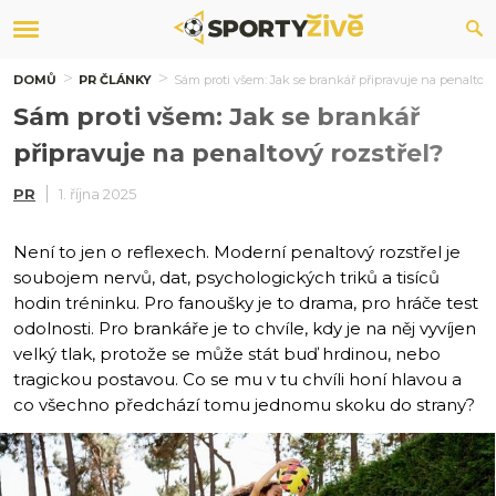
DOMŮ
PR ČLÁNKY
Sám proti všem: Jak se brankář připravuje na penaltový
Sám proti všem: Jak se brankář
připravuje na penaltový rozstřel?
PR
1. října 2025
Není to jen o reflexech. Moderní penaltový rozstřel je
soubojem nervů, dat, psychologických triků a tisíců
hodin tréninku. Pro fanoušky je to drama, pro hráče test
odolnosti. Pro brankáře je to chvíle, kdy je na něj vyvíjen
velký tlak, protože se může stát buď hrdinou, nebo
tragickou postavou. Co se mu v tu chvíli honí hlavou a
co všechno předchází tomu jednomu skoku do strany?