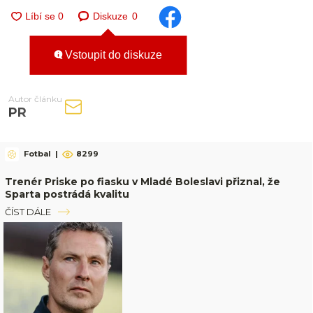
Diskuze
0
Vstoupit do diskuze
Autor článku
PR
Fotbal
|
8299
Trenér Priske po fiasku v Mladé Boleslavi přiznal, že
Sparta postrádá kvalitu
ČÍST DÁLE