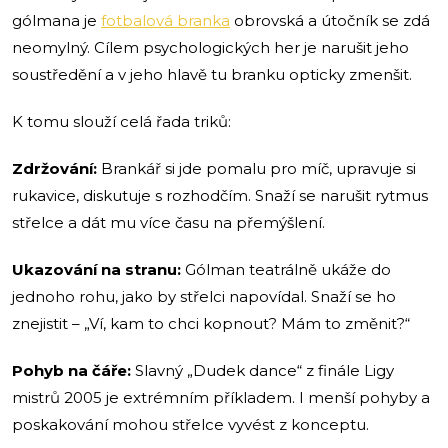
gólmana je
fotbalová branka
obrovská a útočník se zdá
neomylný. Cílem psychologických her je narušit jeho
soustředění a v jeho hlavě tu branku opticky zmenšit.
K tomu slouží celá řada triků:
Zdržování:
Brankář si jde pomalu pro míč, upravuje si
rukavice, diskutuje s rozhodčím. Snaží se narušit rytmus
střelce a dát mu více času na přemýšlení.
Ukazování na stranu:
Gólman teatrálně ukáže do
jednoho rohu, jako by střelci napovídal. Snaží se ho
znejistit – „Ví, kam to chci kopnout? Mám to změnit?“
Pohyb na čáře:
Slavný „Dudek dance“ z finále Ligy
mistrů 2005 je extrémním příkladem. I menší pohyby a
poskakování mohou střelce vyvést z konceptu.