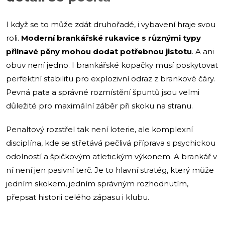
I když se to může zdát druhořadé, i vybavení hraje svou
roli.
Moderní brankářské rukavice s různými typy
přilnavé pěny mohou dodat potřebnou jistotu
. A ani
obuv není jedno. I brankářské kopačky musí poskytovat
perfektní stabilitu pro explozivní odraz z brankové čáry.
Pevná pata a správné rozmístění špuntů jsou velmi
důležité
pro maximální záběr při skoku na stranu.
Penaltový rozstřel tak není loterie, ale komplexní
disciplína, kde se střetává pečlivá příprava s psychickou
odolností a špičkovým atletickým výkonem. A brankář v
ní není jen pasivní terč. Je to hlavní stratég, který může
jedním skokem, jedním správným rozhodnutím,
přepsat historii celého zápasu i klubu.