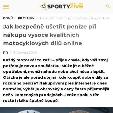
DOMŮ
PR ČLÁNKY
Jak bezpečně ušetřit peníze při nákupu vysoce kvalitn
Jak bezpečně ušetřit peníze při
nákupu vysoce kvalitních
motocyklových dílů online
PR
3. června 2026
Každý motorkář to zažil – přijde chvíle, kdy váš stroj
potřebuje novou součástku. Může jít o běžné
opotřebení, menší nehodu nebo chuť něco zlepšit.
Otázka je ale pořád stejná: kde koupit dobré díly za
rozumné peníze? Nakupování přes internet je dnes
normální, výběr je obrovský a ceny často příjemnější
než v kamenných prodejnách. Jenže spolu s tím
roste i riziko špatné koupě.