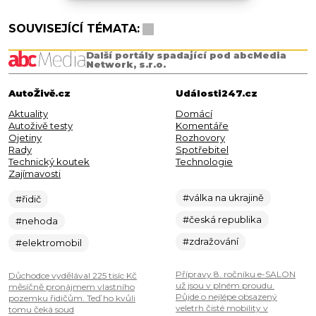
SOUVISEJÍCÍ TÉMATA:
Další portály spadající pod abcMedia
Network, s.r.o.
AutoŽivě.cz
Události247.cz
Aktuality
Domácí
Autoživě testy
Komentáře
Ojetiny
Rozhovory
Rady
Spotřebitel
Technický koutek
Technologie
Zajímavosti
#válka na ukrajině
#řidič
#česká republika
#nehoda
#zdražování
#elektromobil
Přípravy 8. ročníku e-SALON
Důchodce vydělával 225 tisíc Kč
už jsou v plném proudu.
měsíčně pronájmem vlastního
Půjde o nejlépe obsazený
pozemku řidičům. Teď ho kvůli
veletrh čisté mobility v
tomu čeká soud