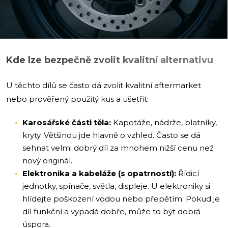
i
Kde lze bezpečně zvolit kvalitní alternativu
U těchto dílů se často dá zvolit kvalitní aftermarket
nebo prověřený použitý kus a ušetřit:
Karosářské části těla:
Kapotáže, nádrže, blatníky,
kryty. Většinou jde hlavně o vzhled. Často se dá
sehnat velmi dobrý díl za mnohem nižší cenu než
nový originál.
Elektronika a kabeláže (s opatrností):
Řídicí
jednotky, spínače, světla, displeje. U elektroniky si
hlídejte poškození vodou nebo přepětím. Pokud je
díl funkční a vypadá dobře, může to být dobrá
úspora.