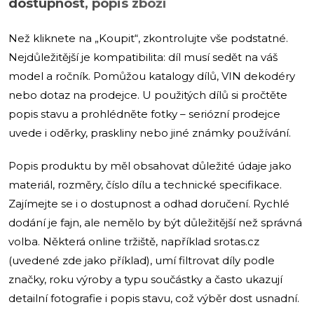
dostupnost, popis zboží
Než kliknete na „Koupit“, zkontrolujte vše podstatné.
Nejdůležitější je kompatibilita: díl musí sedět na váš
model a ročník. Pomůžou katalogy dílů, VIN dekodéry
nebo dotaz na prodejce. U použitých dílů si pročtěte
popis stavu a prohlédněte fotky – seriózní prodejce
uvede i oděrky, praskliny nebo jiné známky používání.
Popis produktu by měl obsahovat důležité údaje jako
materiál, rozměry, číslo dílu a technické specifikace.
Zajímejte se i o dostupnost a odhad doručení. Rychlé
dodání je fajn, ale nemělo by být důležitější než správná
volba. Některá online tržiště, například srotas.cz
(uvedené zde jako příklad), umí filtrovat díly podle
značky, roku výroby a typu součástky a často ukazují
detailní fotografie i popis stavu, což výběr dost usnadní.