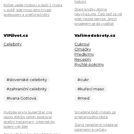
historii
Klíček vedle mobilu a další 2 místa
Staré knížky doma
v autě, kde hrozí jeho trvalé
nevyhazujte. Češi teď za ně
poškození a znefunkčnění
platí hezké peníze. Jejich
prodejem se dá vydělat
VIPživot.cz
Vařímedobroty.cz
Celebrity
Cukroví
Omáčky
Předkrmy
Recepty
Rychlé pokrmy
#slovenské celebrity
#cukr
#zahraniční celebrity
#kuřecí maso
#Ivana Gottová
#med
Hvězda první SuperStar má
Smažené boží milosti ze
jasno: Kdyby tehdy existoval
smetanového těsta
dnešní Instagram, internet by
Slaná nepečená roláda se
kolem něj šílel
salámem a rajčaty