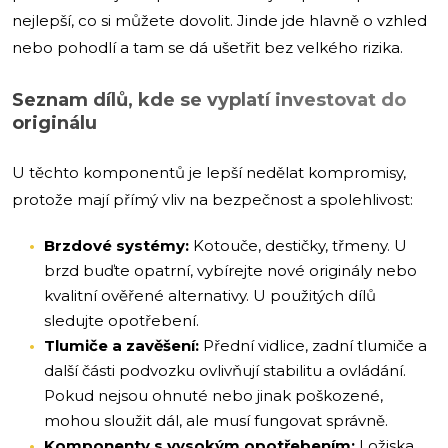
nejlepší, co si můžete dovolit. Jinde jde hlavně o vzhled
nebo pohodlí a tam se dá ušetřit bez velkého rizika.
Seznam dílů, kde se vyplatí investovat do
originálu
U těchto komponentů je lepší nedělat kompromisy,
protože mají přímý vliv na bezpečnost a spolehlivost:
Brzdové systémy:
Kotouče, destičky, třmeny. U
brzd buďte opatrní, vybírejte nové originály nebo
kvalitní ověřené alternativy. U použitých dílů
sledujte opotřebení.
Tlumiče a zavěšení:
Přední vidlice, zadní tlumiče a
další části podvozku ovlivňují stabilitu a ovládání.
Pokud nejsou ohnuté nebo jinak poškozené,
mohou sloužit dál, ale musí fungovat správně.
Komponenty s vysokým opotřebením:
Ložiska,