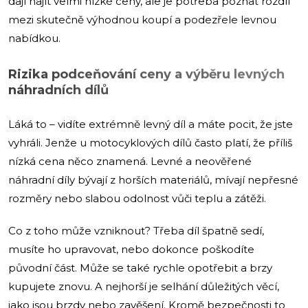
dají najít velmi nízké ceny, ale je potřeba poznat rozdíl
mezi skutečně výhodnou koupí a podezřele levnou
nabídkou.
Rizika podceňování ceny a výběru levných
náhradních dílů
Láká to – vidíte extrémně levný díl a máte pocit, že jste
vyhráli. Jenže u motocyklových dílů často platí, že příliš
nízká cena něco znamená. Levné a neověřené
náhradní díly bývají z horších materiálů, mívají nepřesné
rozměry nebo slabou odolnost vůči teplu a zátěži.
Co z toho může vzniknout? Třeba díl špatně sedí,
musíte ho upravovat, nebo dokonce poškodíte
původní část. Může se také rychle opotřebit a brzy
kupujete znovu. A nejhorší je selhání důležitých věcí,
jako jsou brzdy nebo zavěšení. Kromě bezpečnosti to