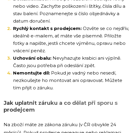
nebo video. Zachyťte poškození i štítky, čísla dílu a
stav balení. Poznamenejte si číslo objednávky a
datum doručení.
Rychlý kontakt s prodejcem:
Ozvěte se co nejdřív,
ideálně e-mailem, ať máte vše písemně. Přiložte
fotky a napište, jestli chcete výměnu, opravu nebo
vrácení peněz.
Uchování obalu:
Nevyhazujte krabici ani výplně.
Často jsou potřeba při odeslání zpět.
Nemontujte díl:
Pokud je vadný nebo nesedí,
nezkoušejte ho montovat ani opravovat. Můžete
tím přijít o záruku.
Jak uplatnit záruku a co dělat při sporu s
prodejcem
Na zboží máte ze zákona záruku (v ČR obvykle 24
měsíců). Pokud prodejce nereaguje nebo reklamaci