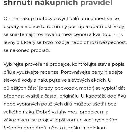
shrnutí nákupních pravidel
Online nákup motocyklových dílů umí přinést velké
úspory, ale chce to rozumný postup a opatrnost. Vždy
se snažte najít rovnováhu mezi cenou a kvalitou. Příliš
levný díl, který se brzo rozbije nebo ohrozí bezpečnost,
se nakonec prodraží.
Vybírejte prověřené prodejce, kontrolujte stav a popis
dílů a využívejte recenze. Porovnávejte ceny, hledejte
slevové kódy a nakupujte ve slevových akcích. U
důležitých částí (brzdy, podvozek, motor) se vyplatí dát
přednost kvalitě a často i originálu. U kapotáží, doplňků
nebo vybraných použitých dílů můžete ušetřit bez
velkého rizika. Dobré vztahy mezi prodejcem a
zákazníkem se projeví lepší komunikací, rychlejším
řešením problémů a často i lepšími nabídkami.