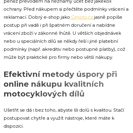
peněz převodem na neznámý účet bez jakékoli
ochrany. Před nákupem si přečtěte podmínky vrácení a
reklamací. Dobrý e-shop jako
Gmoto.cz
jasně popíše
postup při vadě i při špatném doručení a nabídne
vrácení zboží v zákonné lhůtě. U větších objednávek
nebo u speciálních dílů se někdy řeší i jiné platební
podmínky (např. akreditiv nebo postupné platby), což
může být praktické pro firmy nebo větší nákupy.
Efektivní metody úspory při
online nákupu kvalitních
motocyklových dílů
Ušetřit se dá i bez toho, abyste šli dolů s kvalitou. Stačí
postupovat chytře a využít nástroje, které máte k
dispozici.