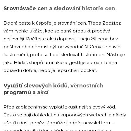
Srovnávače cen a sledování historie cen
Dobrá cesta k úspoře je srovnání cen. Třeba Zboží.cz
vám rychle ukáže, kde se daný produkt prodává
nejlevněji. Počítejte ale i dopravu – nejnižší cena bez
poštovného nemusí být nejvýhodnější. Ceny se navíc
často mění, proto se hodí sledovat historii cen. Nástroje
jako Hlídač shopů umí ukázat, jestli je aktuální cena
opravdu dobrá, nebo je lepší chvíli počkat.
Využití
slevových
kódů, věrnostních
programů a akcí
Před zaplacením se vyplatí zkusit najít slevový kód.
Často se dají dohledat na kuponových webech a někdy
ušetří i dost peněz. Pomůže i odběr newsletteru –
obchody posílají slevy, kódy nebo upozornění na