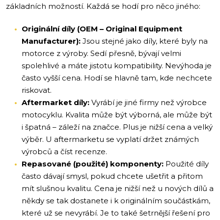
základních možností. Každá se hodí pro něco jiného:
Originální díly (OEM – Original Equipment
Manufacturer):
Jsou stejné jako díly, které byly na
motorce z výroby. Sedí přesně, bývají velmi
spolehlivé a máte jistotu kompatibility. Nevýhoda je
často vyšší cena. Hodí se hlavně tam, kde nechcete
riskovat.
Aftermarket díly:
Vyrábí je jiné firmy než výrobce
motocyklu. Kvalita může být výborná, ale může být
i špatná – záleží na značce. Plus je nižší cena a velký
výběr. U aftermarketu se vyplatí držet známých
výrobců a číst recenze.
Repasované (použité) komponenty:
Použité díly
často dávají smysl, pokud chcete ušetřit a přitom
mít slušnou kvalitu. Cena je nižší než u nových dílů a
někdy se tak dostanete i k originálním součástkám,
které už se nevyrábí. Je to také šetrnější řešení pro