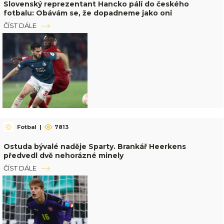
Slovenský reprezentant Hancko pálí do českého
fotbalu: Obávám se, že dopadneme jako oni
ČÍST DÁLE
Fotbal
|
7813
Ostuda bývalé naděje Sparty. Brankář Heerkens
předvedl dvě nehorázné minely
ČÍST DÁLE