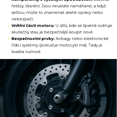
řetězy, těsnění. Jsou neustále namáhané, a když
selžou, může to znamenat drahé opravy nebo
nebezpečí.
Vnitřní části motoru:
U dílů, kde se špatně ověřuje
skutečný stav, je bezpečnější koupit nové.
Bezpečnostní prvky:
Airbagy nebo elektronické
řídicí systémy (pokud je motocykl má). Tady je
kvalita nutnost.