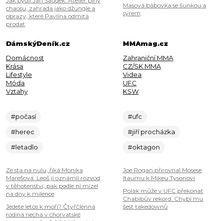
Jak bydlí Jan Saudek: Ateliér plný
Masová bábovka se šunkou a
chaosu, zahrada jako džungle a
sýrem
obrazy, které Pavlína odmítá
prodat
DámskýDeník.cz
MMAmag.cz
Domácnost
Zahraniční MMA
Krása
CZ/SK MMA
Lifestyle
Videa
Móda
UFC
Vztahy
KSW
#počasí
#ufc
#herec
#jiří procházka
#letadlo
#oktagon
Ze sta na nulu, říká Monika
Joe Rogan přirovnal Mosese
Marešová. Leoš jí oznámil rozvod
Itaumu k Mikeu Tysonovi
v těhotenství, pak podle ní mizel
Polák může v UFC překonat
na dny k milence
Chabibův rekord. Chybí mu
Jedete letos k moři? Čtyřčlenná
šest takedownů
rodina nechá v chorvatské