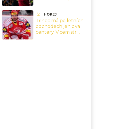
výhře nad Lyonem
naznačil jeho odchod
HOKEJ
ze Sparty
Třinec má po letních
odchodech jen dva
centery. Vicemistr
musí před sezonou
řešit zásadní mezeru v
sestavě