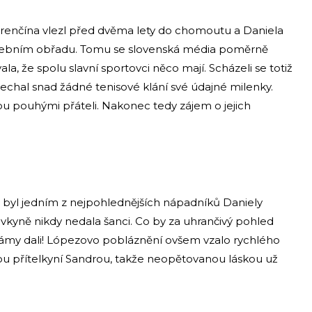
Trenčína vlezl před dvěma lety do chomoutu a Daniela
atebním obřadu. Tomu se slovenská média poměrně
la, že spolu slavní sportovci něco mají. Scházeli se totiž
nechal snad žádné tenisové klání své údajné milenky.
sou pouhými přáteli. Nakonec tedy zájem o jejich
z byl jedním z nejpohlednějších nápadníků Daniely
vkyně nikdy nedala šanci. Co by za uhrančivý pohled
 dámy dali! Lópezovo pobláznění ovšem vzalo rychlého
tou přítelkyní Sandrou, takže neopětovanou láskou už