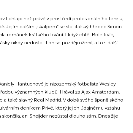
it chlapi než právě v prostředí profesionálního tenisu,
dě. Jejím dalším „skalpem“ se stal italský hřebec Simon
ila románek krátkého trvání. I když chtěl Bolelli víc,
sky nikdy nedostal. I on se později oženil, a to s další
 Daniely Hantuchové je nizozemský fotbalista Wesley
el řadou významných klubů. Hrával za Ajax Amsterdam,
ice a také slavný Real Madrid. V době svého španělského
várním deníkem Privé, který jejich údajnému vztahu
skončila, ani Sneijder nezůstal dlouho sám. Dnes žije