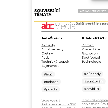
SOUVISEJÍCÍ
DANIELA HANTUCHOVÁ
TÉMATA:
Další portály spa
AutoŽivě.cz
Události247.c
Aktuality
Domácí
Autoživě testy
Komentáře
Ojetiny
Rozhovory
Rady
Spotřebitel
Technický koutek
Technologie
Zajímavosti
#důchody
#řidič
#zdražování
#nehoda
#covid-19
#pokuta
Staré knížky doma
Vespa vydává
nevyhazujte. Češi 
limitovanou edici za 300
ně platí hezké pení