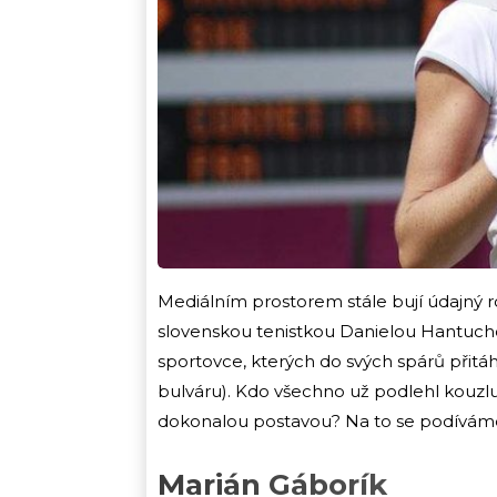
Mediálním prostorem stále bují údajný
slovenskou tenistkou Danielou Hantuch
sportovce, kterých do svých spárů přitáh
bulváru). Kdo všechno už podlehl kou
dokonalou postavou? Na to se podíváme
Marián Gáborík