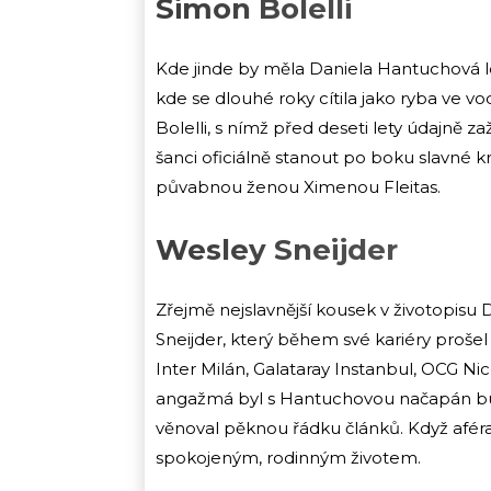
Simon Bolelli
Kde jinde by měla Daniela Hantuchová lov
kde se dlouhé roky cítila jako ryba ve vo
Bolelli, s nímž před deseti lety údajně zaž
šanci oficiálně stanout po boku slavné krá
půvabnou ženou Ximenou Fleitas.
Wesley Sneijder
Zřejmě nejslavnější kousek v životopisu
Sneijder, který během své kariéry proš
Inter Milán, Galataray Instanbul, OCG N
angažmá byl s Hantuchovou načapán bul
věnoval pěknou řádku článků. Když aféra 
spokojeným, rodinným životem.