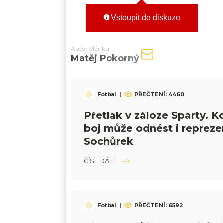
Vstoupit do diskuze
Autor článku
Matěj Pokorný
Fotbal
|
PŘEČTENÍ:
4460
Přetlak v záloze Sparty. 
boj může odnést i repreze
Sochůrek
ČÍST DÁLE
Fotbal
|
PŘEČTENÍ:
6592