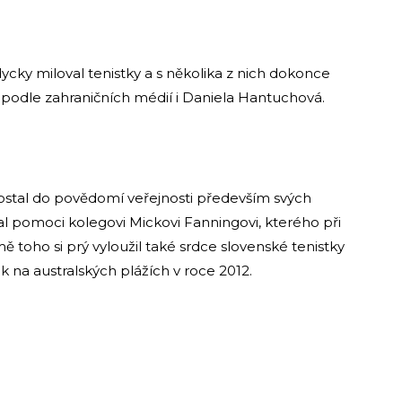
dycky miloval tenistky a s několika z nich dokonce
e podle zahraničních médií i Daniela Hantuchová.
 dostal do povědomí veřejnosti především svých
l pomoci kolegovi Mickovi Fanningovi, kterého při
mě toho si prý vyloužil také srdce slovenské tenistky
 na australských plážích v roce 2012.