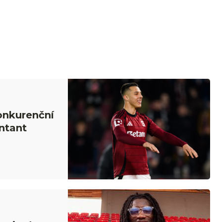
Konkurenční
ntant