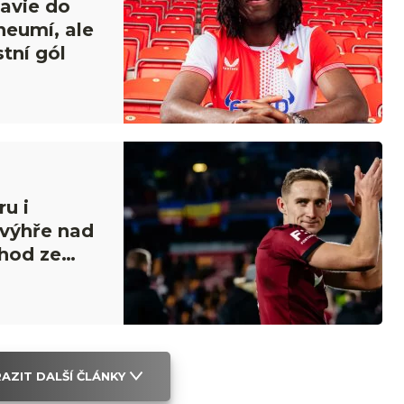
lavie do
neumí, ale
stní gól
u i
 výhře nad
hod ze
AZIT DALŠÍ ČLÁNKY