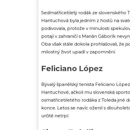
Sedmatřicetiletý rodák ze slovenského 
Hantuchová byla jedním z hostů na sv
podivovala, protože v minulosti spekulova
potají v zahraničí s Marián Gáborík nevy
Oba však stále dokola prohlašovali, že j
milostný život upadl v zapomnění.
Feliciano López
Bývalý španělský tenista Feliciano Lópe
Hantuchové, ačkoli mu slovenská sporto
osmatřicetiletého rodáka z Toleda jiné
konce. Letos se navíc oženil s dlouhole
určitě netrpí.