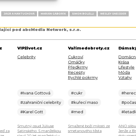
JÁGR A HANTUCHOVÁ
MARIÁN GÁBORÍK
SIMON BOLELLI
WESLEY SNEIJDER
dající pod abcMedia Network, s.r.o.
z
VIPživot.cz
Vařímedobroty.cz
Dámský
Celebrity
Cukroví
Domácn
Omáčky
Krása
Předkrmy
Lifestyle
Recepty
Móda
Rychlé pokrmy
Vztahy
#Ivana Gottová
#cukr
#here
#zahraniční celebrity
#kuřecí maso
#počas
#Karel Gott
#med
#letad
Smutný osud Júliuse
Smažené boží milosti ze
ANO slibu
teď za
Satinského: S manželkou
smetanového těsta
Jenže z B
ze.
slavil 20 let manželství v
dokumenty