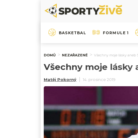
BASKETBAL
FORMULE 1
DOMŮ
NEZAŘAZENÉ
Všechny moje lásky aneb 
Všechny moje lásky 
Matěj Pokorný
14. prosince 2019