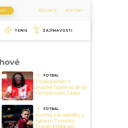
REDAKCE
KONTAKT
TENIS
ZAJÍMAVOSTI
chové
FOTBAL
Glossoa přišel z
pražské Slavie do Brna
na hostování. Česky
neumí, ale na hřišti
vyčnívá i přes vlastní
FOTBAL
gól
Kuchta má nabídky z
Kataru i Turecka.
Trenér Priske po