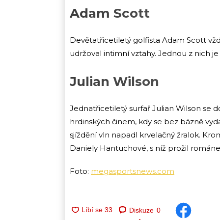
Adam Scott
Devětatřicetiletý golfista Adam Scott vž
udržoval intimní vztahy. Jednou z nich j
Julian Wilson
Jednatřicetiletý surfař Julian Wilson se
hrdinských činem, kdy se bez bázně vyda
sjíždění vln napadl krvelačný žralok. Kro
Daniely Hantuchové, s níž prožil románek
Foto:
megasportsnews.com
Diskuze
0