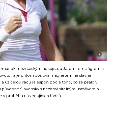
i
 románek mezi českým hokejistou Jaromírem Jágrem a
ovou. Ta je přitom doslova magnetem na slavné
la už celou řadu (alespoň podle toho, co se psalo v
zlu půvabné Slovensky s nezaměnitelným úsměvem a
 v průběhu následujících řádků.