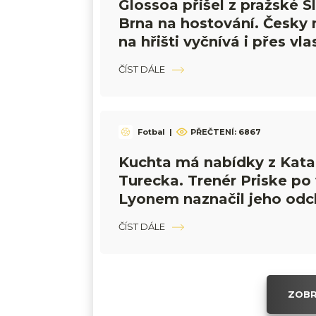
Glossoa přišel z pražské S
Brna na hostování. Česky 
na hřišti vyčnívá i přes vla
ČÍST DÁLE
Fotbal
|
PŘEČTENÍ:
6867
Kuchta má nabídky z Katar
Turecka. Trenér Priske po
Lyonem naznačil jeho odc
Sparty
ČÍST DÁLE
ZOBR