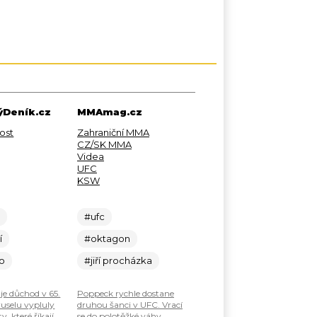
Deník.cz
MMAmag.cz
ost
Zahraniční MMA
CZ/SK MMA
Videa
UFC
KSW
c
#ufc
í
#oktagon
lo
#jiří procházka
je důchod v 65.
Poppeck rychle dostane
ruselu vypluly
druhou šanci v UFC. Vrací
, které říkají
se do polotěžké váhy