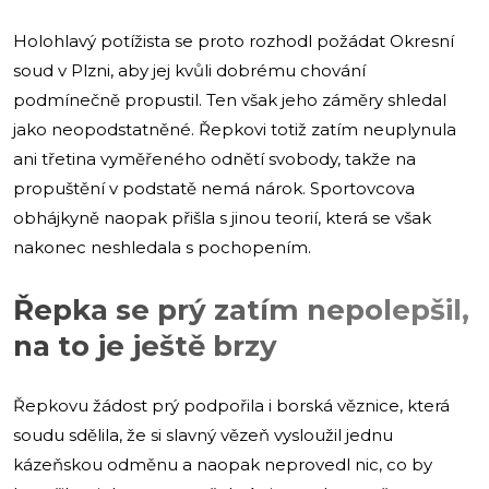
Holohlavý potížista se proto rozhodl požádat Okresní
soud v Plzni, aby jej kvůli dobrému chování
podmínečně propustil. Ten však jeho záměry shledal
jako neopodstatněné. Řepkovi totiž zatím neuplynula
ani třetina vyměřeného odnětí svobody, takže na
propuštění v podstatě nemá nárok. Sportovcova
obhájkyně naopak přišla s jinou teorií, která se však
nakonec neshledala s pochopením.
Řepka se prý zatím nepolepšil,
na to je ještě brzy
Řepkovu žádost prý podpořila i borská věznice, která
soudu sdělila, že si slavný vězeň vysloužil jednu
kázeňskou odměnu a naopak neprovedl nic, co by