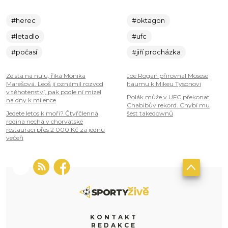
#herec
#oktagon
#letadlo
#ufc
#počasí
#jiří procházka
Ze sta na nulu, říká Monika
Joe Rogan přirovnal Mosese
Marešová. Leoš jí oznámil rozvod
Itaumu k Mikeu Tysonovi
v těhotenství, pak podle ní mizel
Polák může v UFC překonat
na dny k milence
Chabibův rekord. Chybí mu
Jedete letos k moři? Čtyřčlenná
šest takedownů
rodina nechá v chorvatské
restauraci přes 2 000 Kč za jednu
večeři
KONTAKT
REDAKCE