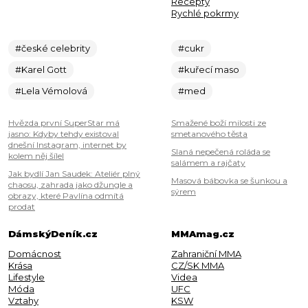
Recepty
Rychlé pokrmy
#české celebrity
#cukr
#Karel Gott
#kuřecí maso
#Lela Vémolová
#med
Hvězda první SuperStar má
Smažené boží milosti ze
jasno: Kdyby tehdy existoval
smetanového těsta
dnešní Instagram, internet by
Slaná nepečená roláda se
kolem něj šílel
salámem a rajčaty
Jak bydlí Jan Saudek: Ateliér plný
Masová bábovka se šunkou a
chaosu, zahrada jako džungle a
sýrem
obrazy, které Pavlína odmítá
prodat
DámskýDeník.cz
MMAmag.cz
Domácnost
Zahraniční MMA
Krása
CZ/SK MMA
Lifestyle
Videa
Móda
UFC
Vztahy
KSW