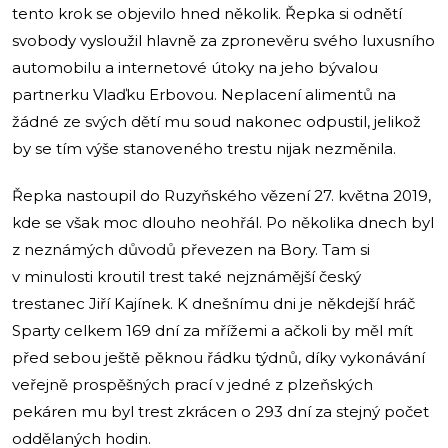
tento krok se objevilo hned několik. Řepka si odnětí
svobody vysloužil hlavně za zpronevěru svého luxusního
automobilu a internetové útoky na jeho bývalou
partnerku Vlaďku Erbovou. Neplacení alimentů na
žádné ze svých dětí mu soud nakonec odpustil, jelikož
by se tím výše stanoveného trestu nijak nezměnila.
Řepka nastoupil do Ruzyňského vězení 27. května 2019,
kde se však moc dlouho neohřál. Po několika dnech byl
z neznámých důvodů převezen na Bory. Tam si
v minulosti kroutil trest také nejznámější český
trestanec Jiří Kajínek. K dnešnímu dni je někdejší hráč
Sparty celkem 169 dní za mřížemi a ačkoli by měl mít
před sebou ještě pěknou řádku týdnů, díky vykonávání
veřejně prospěšných prací v jedné z plzeňských
pekáren mu byl trest zkrácen o 293 dní za stejný počet
oddělaných hodin.