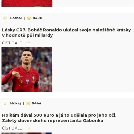
Fotbal
|
8490
Lásky CR7. Boháč Ronaldo ukázal svoje naleštěné krásky
v hodnotě půl miliardy
ČÍST DÁLE
Hokej
|
9444
Holkám dával 500 euro a já to udělala pro jeho oči.
Zálety slovenského reprezentanta Gáboríka
ČÍST DÁLE