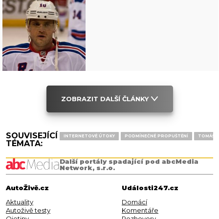
ZOBRAZIT DALŠÍ ČLÁNKY
SOUVISEJÍCÍ
INTERNETOVÉ ÚTOKY
PODMÍNEČNÉ PROPUŠTĚNÍ
TOMÁŠ Ř
TÉMATA:
Další portály spadající pod abcMedia
Network, s.r.o.
AutoŽivě.cz
Události247.cz
Aktuality
Domácí
Autoživě testy
Komentáře
Ojetiny
Rozhovory