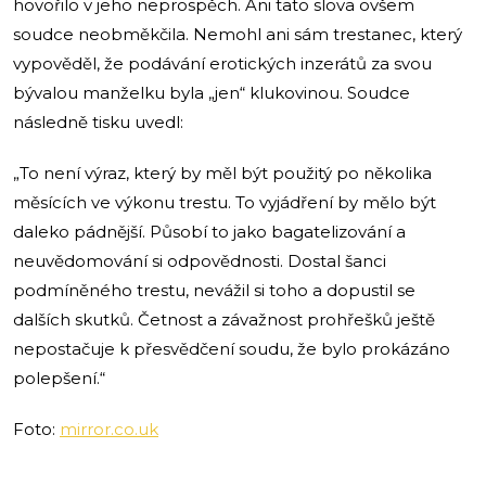
hovořilo v jeho neprospěch. Ani tato slova ovšem
soudce neobměkčila. Nemohl ani sám trestanec, který
vypověděl, že podávání erotických inzerátů za svou
bývalou manželku byla „jen“ klukovinou. Soudce
následně tisku uvedl:
„To není výraz, který by měl být použitý po několika
měsících ve výkonu trestu. To vyjádření by mělo být
daleko pádnější. Působí to jako bagatelizování a
neuvědomování si odpovědnosti. Dostal šanci
podmíněného trestu, nevážil si toho a dopustil se
dalších skutků. Četnost a závažnost prohřešků ještě
nepostačuje k přesvědčení soudu, že bylo prokázáno
polepšení.“
Foto:
mirror.co.uk