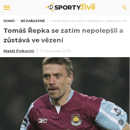
DOMŮ
NEZAŘAZENÉ
Tomáš Řepka se zatím nepolepšil a zůstává ve věze
Tomáš Řepka se zatím nepolepšil a
zůstává ve vězení
Matěj Pokorný
11. listopadu 2019
i