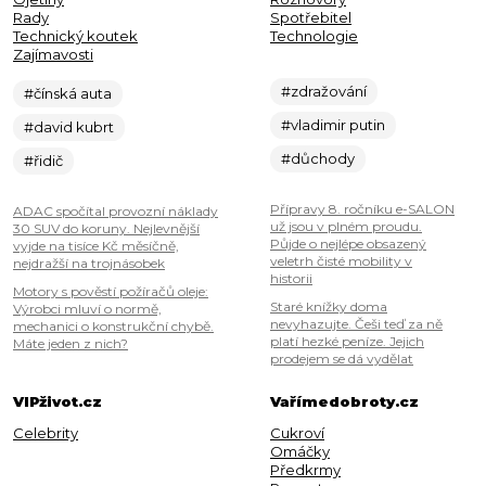
Rady
Spotřebitel
Technický koutek
Technologie
Zajímavosti
#zdražování
#čínská auta
#vladimir putin
#david kubrt
#důchody
#řidič
Přípravy 8. ročníku e-SALON
ADAC spočítal provozní náklady
už jsou v plném proudu.
30 SUV do koruny. Nejlevnější
Půjde o nejlépe obsazený
vyjde na tisíce Kč měsíčně,
veletrh čisté mobility v
nejdražší na trojnásobek
historii
Motory s pověstí požíračů oleje:
Staré knížky doma
Výrobci mluví o normě,
nevyhazujte. Češi teď za ně
mechanici o konstrukční chybě.
platí hezké peníze. Jejich
Máte jeden z nich?
prodejem se dá vydělat
VIPživot.cz
Vařímedobroty.cz
Celebrity
Cukroví
Omáčky
Předkrmy