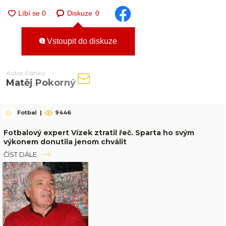
Diskuze
0
Vstoupit do diskuze
Autor článku
Matěj Pokorný
Fotbal
|
9446
Fotbalový expert Vízek ztratil řeč. Sparta ho svým
výkonem donutila jenom chválit
ČÍST DÁLE