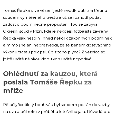
Tomáš Řepka si ve vězení ještě neodkroutil ani třetinu
soudem vyměřeného trestu a už se rozhodl podat
žádost o podmínečné propuštění. Tou se zabýval
Okresní soud v Plzni, kde je někdejší fotbalista zavřený.
Řepka však nesplnil hned několik zákonných podmínek
a mimo jiné ani nepřesvědčil, že se během dosavadního
výkonu trestu polepšil. Co z toho plyne? Z věznice se
ještě určitě nějakou dobu ven určitě nepodívá.
Ohlédnutí za kauzou, která
poslala Tomáše Řepku za
mříže
Pětačtyřicetiletý bouřlivák byl soudem poslán do vazby
na dva a půl roku v průběhu letošního jara. Důvodů pro