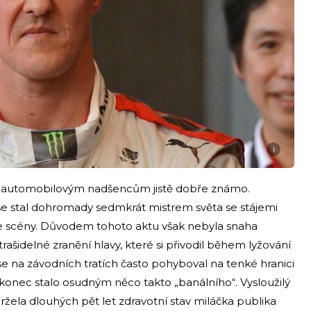
i
automobilovým nadšencům jistě dobře známo.
se stal dohromady sedmkrát mistrem světa se stájemi
 ze scény. Důvodem tohoto aktu však nebyla snaha
trašidelné zranění hlavy, které si přivodil během lyžování
 se na závodních tratích často pohyboval na tenké hranici
onec stalo osudným něco takto „banálního“. Vysloužilý
držela dlouhých pět let zdravotní stav miláčka publika