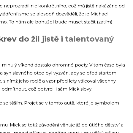
 neprozradil nic konkrétního, což má jistě nakázáno od
jádření jsme se alespoň dozvěděli, že je Michael
eno. To nám ale bohužel bude muset stačit (zatím).
ev do žil jistě i talentovaný
minulý víkend dostalo ohromné pocty. V tom čase byla
 syn slavného otce byl vyzván, aby se před startem
e, s nímž jeho rodič a vzor před lety válcoval všechny
odmítnout, což potvrdil i sám Mick slovy:
se těším. Projet se v tomto autě, které je symbolem
u. Mick se totiž závodění věnuje již od útlého dětství a i
acoval, mnozí příznivci daného sportu mu věští velkou