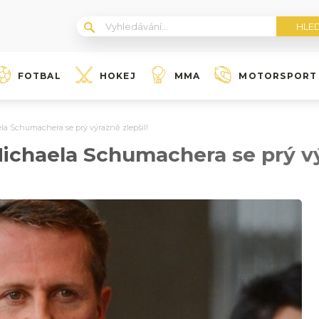
FOTBAL
HOKEJ
MMA
MOTORSPORT
la Schumachera se prý výrazně zlepšil!
Michaela Schumachera se prý vý