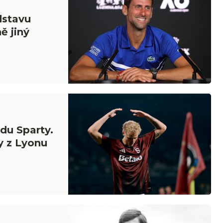
dstavu
ě jiný
du Sparty.
y z Lyonu