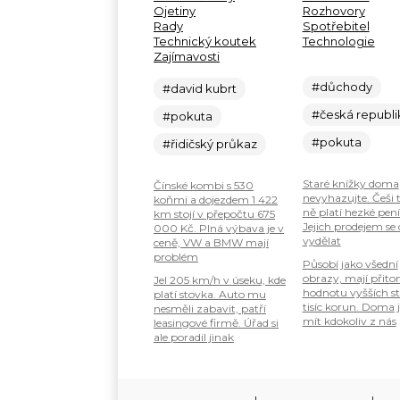
Ojetiny
Rozhovory
Rady
Spotřebitel
Technický koutek
Technologie
Zajímavosti
#důchody
#david kubrt
#česká republi
#pokuta
#pokuta
#řidičský průkaz
Staré knížky doma
Čínské kombi s 530
nevyhazujte. Češi 
koňmi a dojezdem 1 422
ně platí hezké pení
km stojí v přepočtu 675
Jejich prodejem se
000 Kč. Plná výbava je v
vydělat
ceně, VW a BMW mají
problém
Působí jako všední
obrazy, mají přit
Jel 205 km/h v úseku, kde
hodnotu vyšších s
platí stovka. Auto mu
tisíc korun. Doma 
nesměli zabavit, patří
mít kdokoliv z nás
leasingové firmě. Úřad si
ale poradil jinak