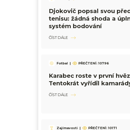
Djokovič popsal svou pře
tenisu: žádná shoda a úpln
systém bodování
ČÍST DÁLE
Fotbal
|
PŘEČTENÍ:
10796
Karabec roste v první hvěz
Tentokrát vyřídil kamarád
ČÍST DÁLE
Zajímavosti
|
PŘEČTENÍ:
10171