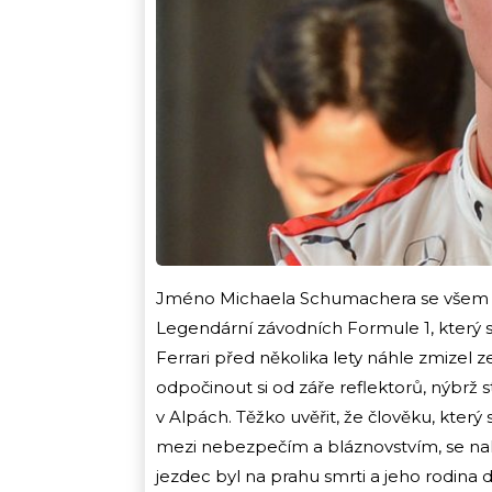
Jméno Michaela Schumachera se všem 
Legendární závodních Formule 1, který 
Ferrari před několika lety náhle zmizel
odpočinout si od záře reflektorů, nýbrž s
v Alpách. Těžko uvěřit, že člověku, který
mezi nebezpečím a bláznovstvím, se nak
jezdec byl na prahu smrti a jeho rodina 