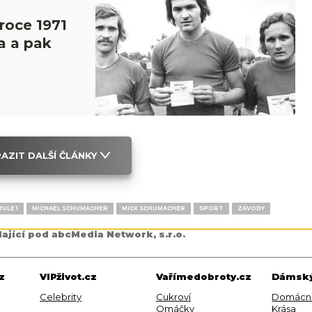
 roce 1971
a a pak
AZIT DALŠÍ ČLÁNKY
ULE 1
MICHAEL SCHUMACHER
MICK SCHUMACHER
SPORT
ZÁVODY
dající pod abcMedia Network, s.r.o.
z
VIPživot.cz
Vařímedobroty.cz
Dámský
Celebrity
Cukroví
Domácn
Omáčky
Krása