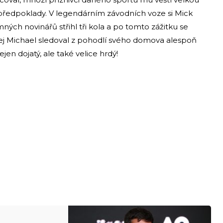
 předpoklady. V legendárním závodních voze si Mick
ých novinářů střihl tři kola a po tomto zážitku se
ej Michael sledoval z pohodlí svého domova alespoň
en dojatý, ale také velice hrdý!