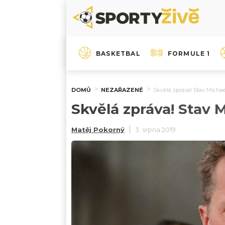
BASKETBAL
FORMULE 1
DOMŮ
NEZAŘAZENÉ
Skvělá zpráva! Stav Michae
Skvělá zpráva! Stav 
Matěj Pokorný
3. srpna 2019