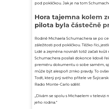
pod pokličkou. Jak je na tom Schumacher
Hora tajemna kolem z
pilota byla částečně 
Rodině Michaela Schumachera se po celo
záležitosti pod pokličkou. Těžko říci, je
Lidé a zejména novináři totiž začali kvů
Schumachera posílali dokonce lidově ře
premiéru dokumentu o sobe samém, speku
může být alespoň zrnko pravdy. To ovšem 
Todt, který prý svého přítele ve Švýcarsk
Radio Monte-Carlo sdělil:
„Dívám se spolu s Michaelem v televizi 
jeho rodina.“