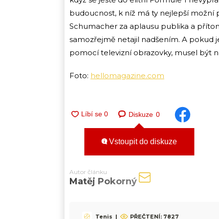
budoucnost, k níž má ty nejlepší možní
Schumacher za aplausu publika a přítomn
samozřejmě netajil nadšením. A pokud j
pomocí televizní obrazovky, musel být nej
Foto:
hellomagazine.com
Diskuze
0
Vstoupit do diskuze
Autor článku
Matěj Pokorný
Tenis
|
PŘEČTENÍ:
7827