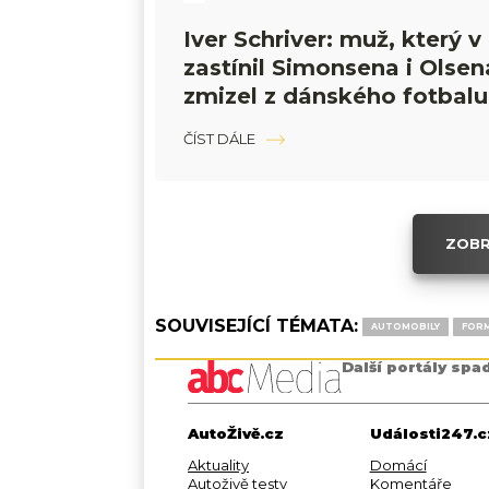
Iver Schriver: muž, který v
zastínil Simonsena i Olsen
zmizel z dánského fotbalu
ČÍST DÁLE
ZOBR
SOUVISEJÍCÍ TÉMATA:
AUTOMOBILY
FORM
Další portály spa
AutoŽivě.cz
Události247.c
Aktuality
Domácí
Autoživě testy
Komentáře