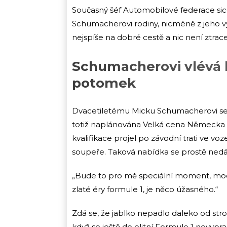
Současný šéf Automobilové federace sice
Schumacherovi rodiny, nicméně z jeho vy
nejspíše na dobré cestě a nic není ztrac
Schumacherovi vlévá kr
potomek
Dvacetiletému Micku Schumacherovi se 
totiž naplánována Velká cena Německa a
kvalifikace projel po závodní trati ve voz
soupeře. Taková nabídka se prostě nedá 
„Bude to pro mě speciální moment, moc 
zlaté éry formule 1, je něco úžasného.“
Zdá se, že jablko nepadlo daleko od strom
když se ještě do elitní Formule 1 nevypr