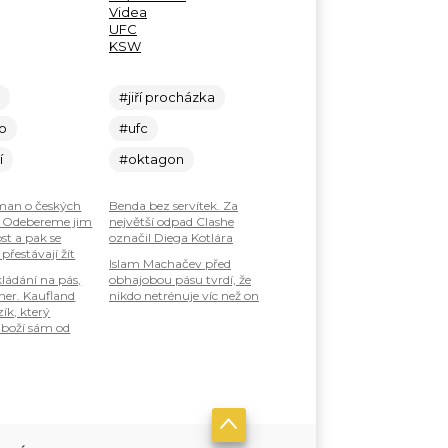
Videa
UFC
KSW
c
#jiří procházka
lo
#ufc
í
#oktagon
an o českých
Benda bez servítek. Za
: Odebereme jim
největší odpad Clashe
st a pak se
označil Diega Kotlára
 přestávají žít
Islam Machačev před
ládání na pás,
obhajobou pásu tvrdí, že
ner. Kaufland
nikdo netrénuje víc než on
zík, který
boží sám od