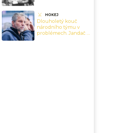
Olsena a pak zmizel z
dánského fotbalu
HOKEJ
Dlouholetý kouč
národního týmu v
problémech. Jandač si
přivodil vážné zranění
a v Plzni není schopen
trénovat