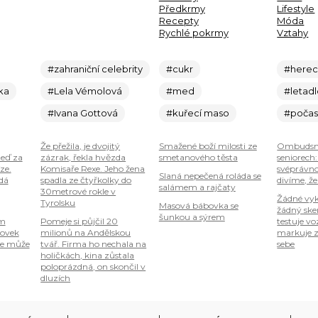
Předkrmy
Lifestyle
Recepty
Móda
Rychlé pokrmy
Vztahy
#zahraniční celebrity
#cukr
#here
ka
#Lela Vémolová
#med
#letad
#Ivana Gottová
#kuřecí maso
#počas
Že přežila, je dvojitý
Smažené boží milosti ze
Ombudsm
teď za
zázrak, řekla hvězda
smetanového těsta
seniorech
ze.
Komisaře Rexe. Jeho žena
svéprávno
Slaná nepečená roláda se
 dá
spadla ze čtyřkolky do
divíme, že
salámem a rajčaty
30metrové rokle v
Žádné vyk
Tyrolsku
Masová bábovka se
žádný ske
šunkou a sýrem
om
Pomeje si půjčil 20
testuje vo
tovek
milionů na Andělskou
markuje z
je může
tvář. Firma ho nechala na
sebe
holičkách, kina zůstala
poloprázdná, on skončil v
dluzích