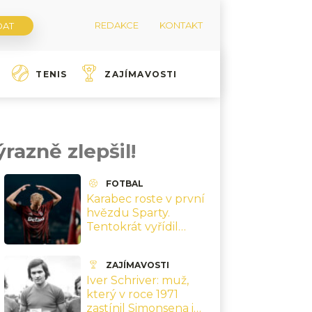
REDAKCE
KONTAKT
TENIS
ZAJÍMAVOSTI
razně zlepšil!
FOTBAL
Karabec roste v první
hvězdu Sparty.
Tentokrát vyřídil
kamarády z Lyonu
ZAJÍMAVOSTI
Iver Schriver: muž,
který v roce 1971
zastínil Simonsena i