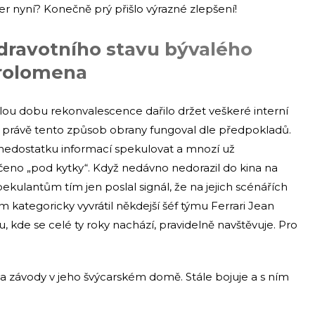
 nyní? Konečně prý přišlo výrazné zlepšení!
dravotního stavu bývalého
prolomena
u dobu rekonvalescence dařilo držet veškeré interní
stli právě tento způsob obrany fungoval dle předpokladů.
li nedostatku informací spekulovat a mnozí už
čeno „pod kytky“. Když nedávno nedorazil do kina na
lantům tím jen poslal signál, že na jejich scénářích
kategoricky vyvrátil někdejší šéf týmu Ferrari Jean
u, kde se celé ty roky nachází, pravidelně navštěvuje. Pro
na závody v jeho švýcarském domě. Stále bojuje a s ním