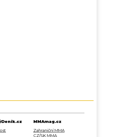
Deník.cz
MMAmag.cz
ost
Zahraniční MMA
CZ/SK MMA