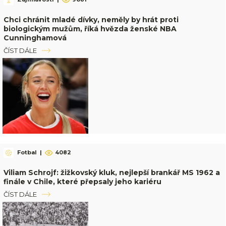
Chci chránit mladé dívky, neměly by hrát proti
biologickým mužům, říká hvězda ženské NBA
Cunninghamová
ČÍST DÁLE
Fotbal
|
4082
Viliam Schrojf: žižkovský kluk, nejlepší brankář MS 1962 a
finále v Chile, které přepsaly jeho kariéru
ČÍST DÁLE