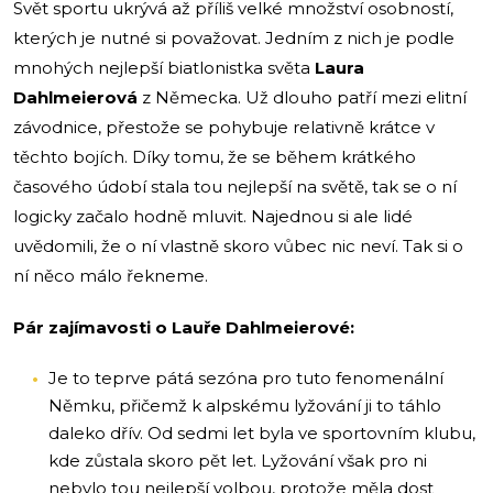
Svět sportu ukrývá až příliš velké množství osobností,
kterých je nutné si považovat. Jedním z nich je podle
mnohých nejlepší biatlonistka světa
Laura
Dahlmeierová
z Německa. Už dlouho patří mezi elitní
závodnice, přestože se pohybuje relativně krátce v
těchto bojích. Díky tomu, že se během krátkého
časového údobí stala tou nejlepší na světě, tak se o ní
logicky začalo hodně mluvit. Najednou si ale lidé
uvědomili, že o ní vlastně skoro vůbec nic neví. Tak si o
ní něco málo řekneme.
Pár zajímavosti o Lauře Dahlmeierové:
Je to teprve pátá sezóna pro tuto fenomenální
Němku, přičemž k alpskému lyžování ji to táhlo
daleko dřív. Od sedmi let byla ve sportovním klubu,
kde zůstala skoro pět let. Lyžování však pro ni
nebylo tou nejlepší volbou, protože měla dost