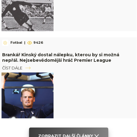
Fotbal
|
9426
Brankář Kinský dostal nálepku, kterou by si možná
nepřál. Nejsebevědomější hráč Premier League
ČÍST DÁLE
ZOBRAZIT DALŠÍ ČLÁNKY