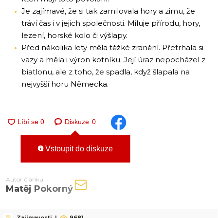
Je zajímavé, že si tak zamilovala hory a zimu, že
tráví čas i v jejich společnosti. Miluje přírodu, hory,
lezení, horské kolo či výšlapy.
Před několika lety měla těžké zranění. Přetrhala si
vazy a měla i výron kotníku. Její úraz nepocházel z
biatlonu, ale z toho, že spadla, když šlapala na
nejvyšší horu Německa.
Diskuze
0
Vstoupit do diskuze
Autor článku
Matěj Pokorný
Zajímavosti
|
9681