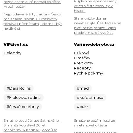
Půjde o nejlépe obsazený
rozpáleném autě nemají co dělat.
veletrh čisté mobility v
Hrozí i požár
historii
Nejprodávanější typ auta v Česku
Staré knížky doma
má zásadní slabinu. Crossovery
nevyhazujte. Češi teď za ně
selhávají přesně tam, kde mají být
platí hezké peníze. Jejich
nejsilnější
prodejem se dá vydělat
VIPživot.cz
Vařímedobroty.cz
Celebrity
Cukroví
Omáčky
Předkrmy
Recepty
Rychlé pokrmy
#Dara Rolins
#med
#královská rodina
#kuřecí maso
#české celebrity
#cukr
Smutný osud Júliuse Satinského:
Smažené boží milosti ze
S manželkou slavil 20 let
smetanového těsta
manželství v Karibiku, domů se
Slaná nepečená roláda se