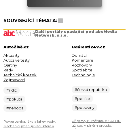
SOUVISEJÍCÍ TÉMATA:
Další portály spadající pod abcMedia
Network, s.r.o.
AutoŽivě.cz
Události247.cz
Aktuality
Domácí
Autoživě testy
Komentáře
Ojetiny
Rozhovory
Rady
Spotřebitel
Technický koutek
Technologie
Zajímavosti
#česká republika
#řidič
#peníze
#pokuta
#potraviny
#nehoda
Přípravy 8. ročníku e-SALON
Powerbanka, léky a lahev vody:
už jsou v plném proudu.
Mechanici jmenují věci, které v