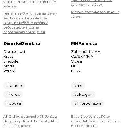
vrátil sám. Krátce nato skončil v
salámem a rajčaty
léčebně
Masová bábovka se šunkou a
Pět let manželství, pak do konce
sýrem
života sama. Drbohlavová z
Dívky na koštěti skončila v
pečovatelském domě,
nepoznávala ani nejbližší
DámskýDeník.cz
MMAmag.cz
Domácnost
Zahraniční MMA
Krása
CZ/SK MMA
Lifestyle
Videa
Móda
UFC
Vztahy
KSW
#letadlo
#ufc
#herec
#oktagon
#počasí
#jiří procházka
ANO slibuje důchod v 65. Jenže z
Bývalý bojovník UFC se
Bruselu vypluly dokumenty, které
nabízí Jakeu Paulovi zdarma.
říkají něco jiného
Nechce ani cent