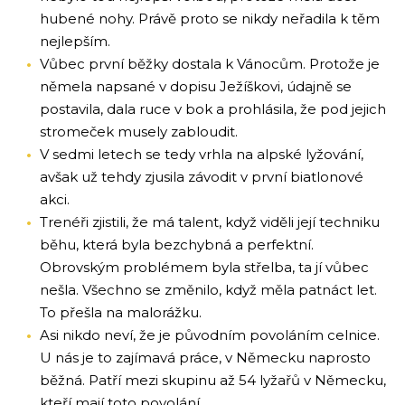
hubené nohy. Právě proto se nikdy neřadila k těm
nejlepším.
Vůbec první běžky dostala k Vánocům. Protože je
němela napsané v dopisu Ježíškovi, údajně se
postavila, dala ruce v bok a prohlásila, že pod jejich
stromeček musely zabloudit.
V sedmi letech se tedy vrhla na alpské lyžování,
avšak už tehdy zjusila závodit v první biatlonové
akci.
Trenéři zjistili, že má talent, když viděli její techniku
běhu, která byla bezchybná a perfektní.
Obrovským problémem byla střelba, ta jí vůbec
nešla. Všechno se změnilo, když měla patnáct let.
To přešla na malorážku.
Asi nikdo neví, že je původním povoláním celnice.
U nás je to zajímavá práce, v Německu naprosto
běžná. Patří mezi skupinu až 54 lyžařů v Německu,
kteří mají toto povolání.