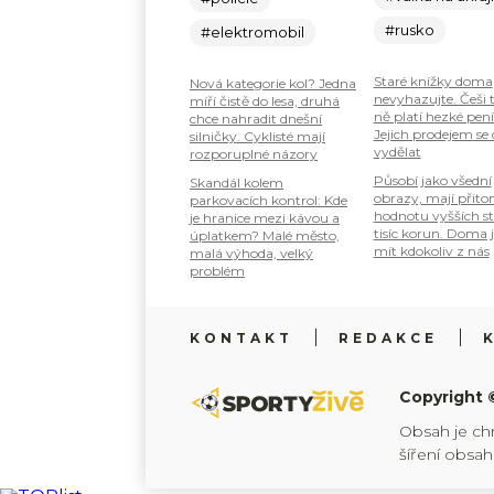
#rusko
#elektromobil
Staré knížky doma
Nová kategorie kol? Jedna
nevyhazujte. Češi 
míří čistě do lesa, druhá
ně platí hezké pení
chce nahradit dnešní
Jejich prodejem se
silničky. Cyklisté mají
vydělat
rozporuplné názory
Působí jako všední
Skandál kolem
obrazy, mají přit
parkovacích kontrol: Kde
hodnotu vyšších s
je hranice mezi kávou a
tisíc korun. Doma 
úplatkem? Malé město,
mít kdokoliv z nás
malá výhoda, velký
problém
KONTAKT
REDAKCE
Copyright 
Obsah je ch
šíření obsa