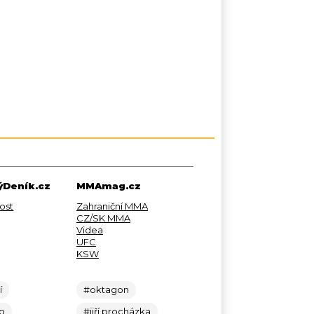
Deník.cz
MMAmag.cz
ost
Zahraniční MMA
CZ/SK MMA
Videa
UFC
KSW
í
#oktagon
lo
#jiří procházka