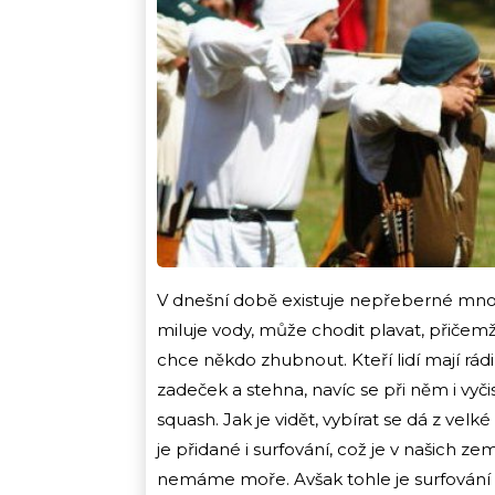
V dnešní době existuje nepřeberné množs
miluje vody, může chodit plavat, přičem
chce někdo zhubnout. Kteří lidí mají rádi
zadeček a stehna, navíc se při něm i vyčist
squash. Jak je vidět, vybírat se dá z vel
je přidané i surfování, což je v našich
nemáme moře. Avšak tohle je surfování v