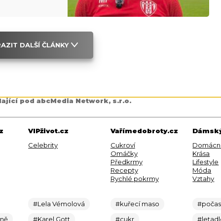
AZIT DALŠÍ ČLÁNKY
dající pod abcMedia Network, s.r.o.
z
VIPživot.cz
Vařímedobroty.cz
Dámský
Celebrity
Cukroví
Domácn
Omáčky
Krása
Předkrmy
Lifestyle
Recepty
Móda
Rychlé pokrmy
Vztahy
#Lela Vémolová
#kuřecí maso
#počas
ině
#Karel Gott
#cukr
#letad