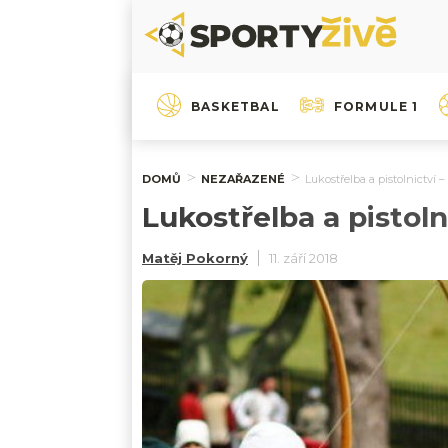
BASKETBAL
FORMULE 1
DOMŮ
NEZAŘAZENÉ
Lukostřelba a pistolnictví –
Lukostřelba a pistoln
Matěj Pokorný
11. září 2018