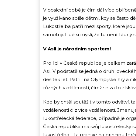
V poslední době je čím dál více oblíbenějš
je využíváno spíše dětmi, kdy se často dě
Lukostřelba patří mezi sporty, které jso
samotný. Lidé si myslí, že to není žádný 
V Asii je národním sportem!
Pro lidi v České republice je celkem zaráž
Asii. V podstatě se jedná o druh loveck
desítek let. Patří i na Olympijské hry a c
různých vzdáleností, čímž se za to získáv
Kdo by chtěl soutěžit v tomto odvětví, t
vzdálenosti či z více vzdáleností. Jmenuj
lukostřelecká federace, případně je orga
Česká republika má svůj lukostřelecký sv
lukostřelba – ta pracuje na principu terč