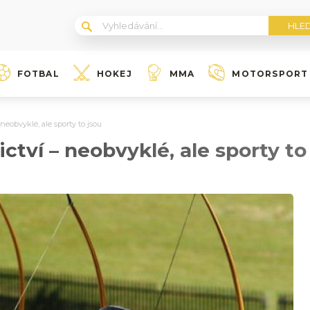
FOTBAL
HOKEJ
MMA
MOTORSPORT
 neobvyklé, ale sporty to jsou
ictví – neobvyklé, ale sporty to