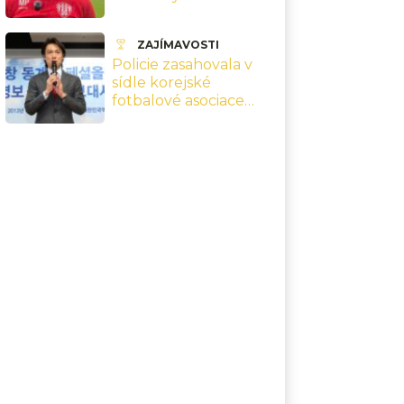
Po necelém roce u
dorostenek Slavie
ZAJÍMAVOSTI
povede druholigový
Policie zasahovala v
tým
sídle korejské
fotbalové asociace
kvůli podezření kolem
jmenování trenéra
národního týmu