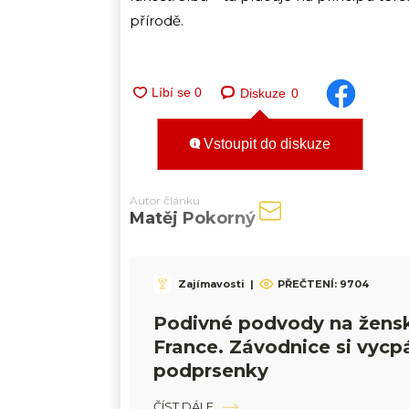
přírodě.
Diskuze
0
Vstoupit do diskuze
Autor článku
Matěj Pokorný
Zajímavosti
|
PŘEČTENÍ:
9704
Podivné podvody na žens
France. Závodnice si vycpá
podprsenky
ČÍST DÁLE