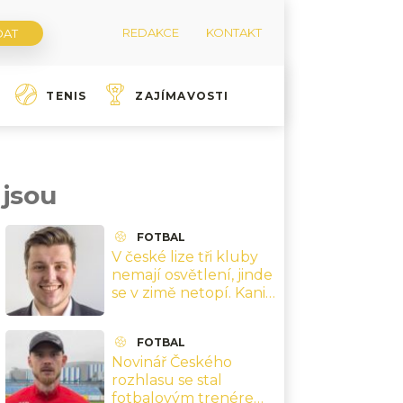
REDAKCE
KONTAKT
TENIS
ZAJÍMAVOSTI
 jsou
FOTBAL
V české lize tři kluby
nemají osvětlení, jinde
se v zimě netopí. Kania
kritizuje
infrastrukturu za 770
FOTBAL
milionů
Novinář Českého
rozhlasu se stal
fotbalovým trenérem.