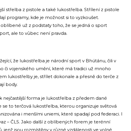
í střelba z pistole a také lukostřelba. Střílení z pistole
lají programy, kde je možnost si to vyzkoušet.
u oblíbené už z podstaty toho, že se jedná o sport
sport, ale to vůbec není pravda.
ející, že lukostřelba je národní sport v Bhútánu, čili v
ého či vojenského umění, které má tradici už mnoho
ílem lukostřelby je, střílet dokonale a přesně do terče z
ají body.
ak nejčastější forma je lukostřelba z předem dané
e se to terčová lukostřelba, kterou organizuje světová
nizována i menšími uniemi, které spadají pod federaci. I
az – ČLS. Jako další z oblíbených forem je terénní
ů, jenž jsou rozmístěny v různé vzdálenosti ve volné