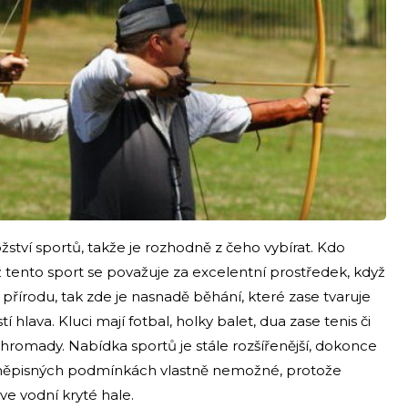
tví sportů, takže je rozhodně z čeho vybírat. Kdo
ž tento sport se považuje za excelentní prostředek, když
 přírodu, tak zde je nasnadě běhání, které zase tvaruje
í hlava. Kluci mají fotbal, holky balet, dua zase tenis či
ké hromady. Nabídka sportů je stále rozšířenější, dokonce
 zeměpisných podmínkách vlastně nemožné, protože
e vodní kryté hale.