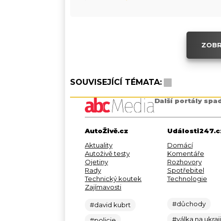
ZOBR
SOUVISEJÍCÍ TÉMATA:
Další portály spa
AutoŽivě.cz
Události247.c
Aktuality
Domácí
Autoživě testy
Komentáře
Ojetiny
Rozhovory
Rady
Spotřebitel
Technický koutek
Technologie
Zajímavosti
#důchody
#david kubrt
#válka na ukraj
#policie