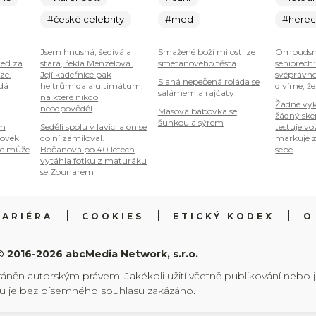
#české celebrity
#med
#here
Jsem hnusná, šedivá a
Smažené boží milosti ze
Ombudsm
teď za
stará, řekla Menzelová.
smetanového těsta
seniorech
ze.
Její kadeřnice pak
svéprávno
Slaná nepečená roláda se
 dá
hejtrům dala ultimátum,
divíme, že
salámem a rajčaty
na které nikdo
Žádné vyk
neodpověděl
Masová bábovka se
žádný ske
šunkou a sýrem
om
Seděli spolu v lavici a on se
testuje vo
tovek
do ní zamiloval.
markuje z
je může
Bočanová po 40 letech
sebe
vytáhla fotku z maturáku
se Zounarem
KARIÉRA
COOKIES
ETICKÝ KODEX
O
© 2016-2026 abcMedia Network, s.r.o.
ráněn autorským právem. Jakékoli užití včetně publikování nebo 
hu je bez písemného souhlasu zakázáno.