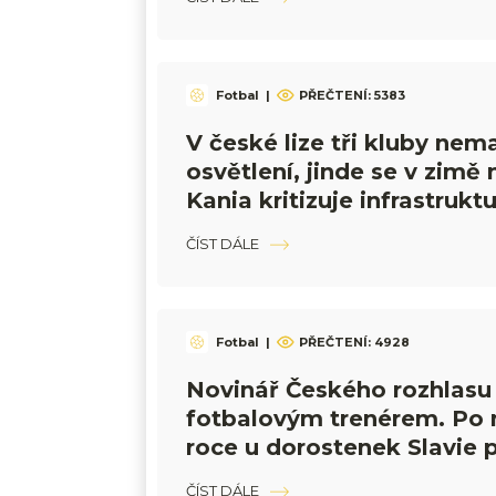
Fotbal
|
PŘEČTENÍ:
5383
V české lize tři kluby nema
osvětlení, jinde se v zimě 
Kania kritizuje infrastrukt
milionů
ČÍST DÁLE
Fotbal
|
PŘEČTENÍ:
4928
Novinář Českého rozhlasu 
fotbalovým trenérem. Po
roce u dorostenek Slavie
druholigový tým
ČÍST DÁLE