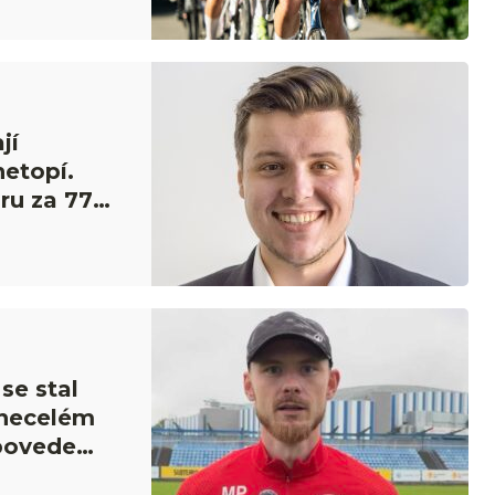
jí
netopí.
uru za 770
se stal
 necelém
 povede