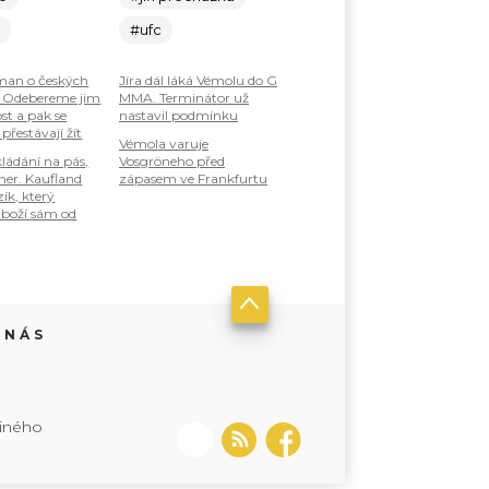
c
#ufc
an o českých
Jíra dál láká Vémolu do G
: Odebereme jim
MMA. Terminátor už
st a pak se
nastavil podmínku
 přestávají žít
Vémola varuje
ládání na pás,
Vosgröneho před
ner. Kaufland
zápasem ve Frankfurtu
zík, který
boží sám od
 NÁS
jiného