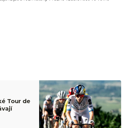
ké Tour de
vají