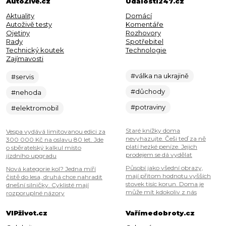
AutoŽivě.cz
Události247.cz
Aktuality
Domácí
Autoživě testy
Komentáře
Ojetiny
Rozhovory
Rady
Spotřebitel
Technický koutek
Technologie
Zajímavosti
#válka na ukrajině
#servis
#důchody
#nehoda
#potraviny
#elektromobil
Staré knížky doma
Vespa vydává limitovanou edici za
nevyhazujte. Češi teď za ně
300 000 Kč na oslavu 80 let. Jde
platí hezké peníze. Jejich
o sběratelský kalkul místo
prodejem se dá vydělat
jízdního upgradu
Působí jako všední obrazy,
Nová kategorie kol? Jedna míří
mají přitom hodnotu vyšších
čistě do lesa, druhá chce nahradit
stovek tisíc korun. Doma je
dnešní silničky. Cyklisté mají
může mít kdokoliv z nás
rozporuplné názory
VIPživot.cz
Vařímedobroty.cz