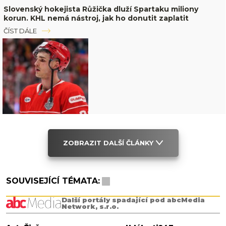
Slovenský hokejista Růžička dluží Spartaku miliony
korun. KHL nemá nástroj, jak ho donutit zaplatit
ČÍST DÁLE
ZOBRAZIT DALŠÍ ČLÁNKY
SOUVISEJÍCÍ TÉMATA:
Další portály spadající pod abcMedia
Network, s.r.o.