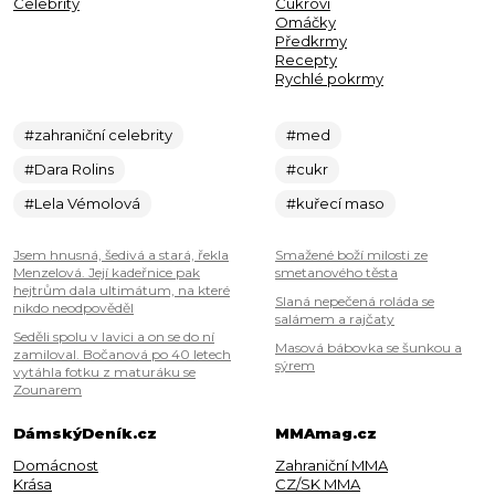
Celebrity
Cukroví
Omáčky
Předkrmy
Recepty
Rychlé pokrmy
#zahraniční celebrity
#med
#Dara Rolins
#cukr
#Lela Vémolová
#kuřecí maso
Jsem hnusná, šedivá a stará, řekla
Smažené boží milosti ze
Menzelová. Její kadeřnice pak
smetanového těsta
hejtrům dala ultimátum, na které
Slaná nepečená roláda se
nikdo neodpověděl
salámem a rajčaty
Seděli spolu v lavici a on se do ní
Masová bábovka se šunkou a
zamiloval. Bočanová po 40 letech
sýrem
vytáhla fotku z maturáku se
Zounarem
DámskýDeník.cz
MMAmag.cz
Domácnost
Zahraniční MMA
Krása
CZ/SK MMA