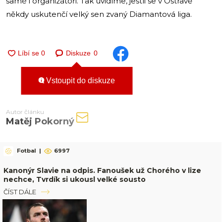
samé i organizátoři. Tak uvidíme, jestli se v Ostravě
někdy uskutenčí velký sen zvaný Diamantová liga.
Diskuze
0
Vstoupit do diskuze
Autor článku
Matěj Pokorný
Fotbal
|
6997
Kanonýr Slavie na odpis. Fanoušek už Chorého v lize
nechce, Tvrdík si ukousl velké sousto
ČÍST DÁLE