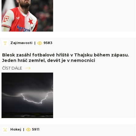
Zajímavosti
|
9583
Blesk zasáhl fotbalové hřiště v Thajsku během zápasu.
Jeden hráč zemřel, devět je v nemocnici
ČÍST DÁLE
Hokej
|
5911