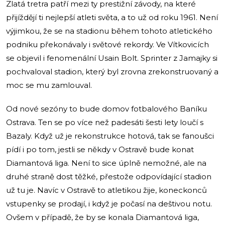
Zlatá tretra patří mezi ty prestižní závody, na které
přijíždějí ti nejlepší atleti světa, a to už od roku 1961. Není
výjimkou, že se na stadionu během tohoto atletického
podniku překonávaly i světové rekordy. Ve Vítkovicích
se objevil i fenomenální Usain Bolt. Sprinter z Jamajky si
pochvaloval stadion, který byl zrovna zrekonstruovaný a
moc se mu zamlouval.
Od nové sezóny to bude domov fotbalového Baníku
Ostrava. Ten se po více než padesáti šesti lety loučí s
Bazaly. Když už je rekonstrukce hotová, tak se fanoušci
pídí i po tom, jestli se někdy v Ostravě bude konat
Diamantová liga. Není to sice úplně nemožné, ale na
druhé straně dost těžké, přestože odpovídající stadion
už tu je. Navíc v Ostravě to atletikou žije, koneckonců
vstupenky se prodají, i když je počasí na deštivou notu.
Ovšem v případě, že by se konala Diamantová liga,