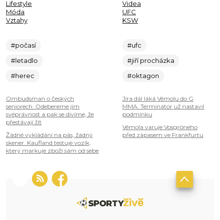
Lifestyle
Videa
Móda
UFC
Vztahy
KSW
#počasí
#ufc
#letadlo
#jiří procházka
#herec
#oktagon
Ombudsman o českých
Jíra dál láká Vémolu do G
seniorech: Odebereme jim
MMA. Terminátor už nastavil
svéprávnost a pak se divíme, že
podmínku
přestávají žít
Vémola varuje Vosgröneho
Žádné vykládání na pás, žádný
před zápasem ve Frankfurtu
skener. Kaufland testuje vozík,
který markuje zboží sám od sebe