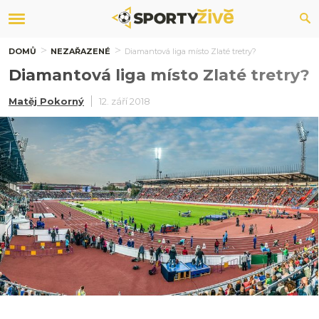
DOMŮ
NEZAŘAZENÉ
Diamantová liga místo Zlaté tretry?
Diamantová liga místo Zlaté tretry?
Matěj Pokorný
12. září 2018