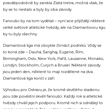
pravděpodobně by zanikla Zlatá tretra, možná však, že
by se to nestalo a byly by oba závody.
Fanoušci by na tom vydělali – nyní sice přijíždějí některé
velké světové atletické hvězdy, ale na Diamantovou ligu
by tu byly všechny.
Diamantová liga má obvykle čtrnáct podniků. Vždy se
to koná zde – Dauhá, Šanghaj, Eugene, Řím,
Birmingham, Oslo, New York, Paříž, Lausanne, Monako,
Londýn, Stockholm, Curych a Brusel. Některé závody
jsou jeden den, některé to mají rozdělené na dva.
Diamantová liga končí v září.
Výhodou pro Ostravu je, že kromě skvělého stadionu
jsou zde pověstní skvělí fanoušci. Každý rok si atletické
hvězdy chválí jejich podporu. Kromě nich si odnášejí to