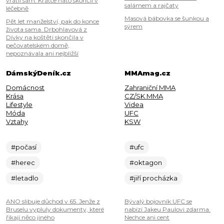
vrátil sám. Krátce nato skončil v
salámem a rajčaty
léčebně
Masová bábovka se šunkou a
Pět let manželství, pak do konce
sýrem
života sama. Drbohlavová z
Dívky na koštěti skončila v
pečovatelském domě,
nepoznávala ani nejbližší
DámskýDeník.cz
MMAmag.cz
Domácnost
Zahraniční MMA
Krása
CZ/SK MMA
Lifestyle
Videa
Móda
UFC
Vztahy
KSW
#počasí
#ufc
#herec
#oktagon
#letadlo
#jiří procházka
ANO slibuje důchod v 65. Jenže z
Bývalý bojovník UFC se
Bruselu vypluly dokumenty, které
nabízí Jakeu Paulovi zdarma.
říkají něco jiného
Nechce ani cent