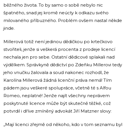
běžného života. To by samo o sobě nebylo nic
špatného, snad jej kromě neúcty k odkazu svého
milovaného příbuzného. Problém ovšem nastal někde
jinde.
Millerová totiž není jedinou dědičkou po krtečkovo
stvořiteli, jenže si veškerá procenta z prodeje licencí
nechala jen pro sebe. Ostatní dědicové splakali nad
výdělkem. Správkyně dědictví po Zdeňku Millerovi tedy
jeho vnučku žalovala a soud nakonec rozhodl, že
Karolína Millerová žádná licenční práva nemá! Tím
pádem jsou veškeré spolupráce, včetně té s Alfou
Romeo, neplatné! Jenže najít všechny neprávem
poskytnuté licence může být skutečně těžké, což
potvrdil i dříve zmíněný advokát Jiří Matzner slovy:
„Mají licenci zřejmě od někoho, kdo v tom seznamu byl