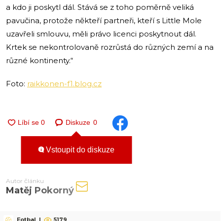
a kdo ji poskytl dál. Stává se z toho poměrně veliká
pavučina, protože někteří partneři, kteří s Little Mole
uzavřeli smlouvu, měli právo licenci poskytnout dál.
Krtek se nekontrolovaně rozrůstá do různých zemí a na
různé kontinenty.“
Foto:
raikkonen-f1.blog.cz
Diskuze
0
Vstoupit do diskuze
Autor článku
Matěj Pokorný
Fotbal
|
5179