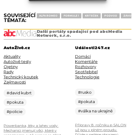
SOUVISEJÍCÍ
ALFA ROMEO
FORMULE 1
KRTEČEK
PODVOD
ZÁVODY
TÉMATA:
Další portály spadající pod abcMedia
Network, s.r.o.
AutoŽivě.cz
Události247.cz
Aktuality
Domácí
Autoživě testy
Komentáře
Ojetiny
Rozhovory
Rady
Spotřebitel
Technický koutek
Technologie
Zajímavosti
#rusko
#david kubrt
#pokuta
#pokuta
#válka na ukrajině
#policie
Přípravy 8. ročníku e-SALON
Powerbanka, léky a lahev vody:
už jsou v plném proudu.
Mechanici jmenují věci, které v
Půjde o nejlépe obsazený