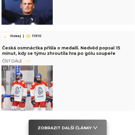
Hokej
|
11910
Česká osmnáctka přišla o medaili. Nedvěd popsal 15
minut, kdy se týmu zhroutila hra po gólu soupeře
ČÍST DÁLE
ZOBRAZIT DALŠÍ ČLÁNKY