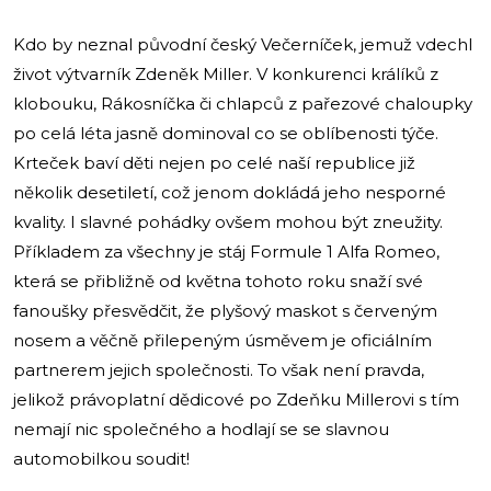
Kdo by neznal původní český Večerníček, jemuž vdechl
život výtvarník Zdeněk Miller. V konkurenci králíků z
klobouku, Rákosníčka či chlapců z pařezové chaloupky
po celá léta jasně dominoval co se oblíbenosti týče.
Krteček baví děti nejen po celé naší republice již
několik desetiletí, což jenom dokládá jeho nesporné
kvality. I slavné pohádky ovšem mohou být zneužity.
Příkladem za všechny je stáj Formule 1 Alfa Romeo,
která se přibližně od května tohoto roku snaží své
fanoušky přesvědčit, že plyšový maskot s červeným
nosem a věčně přilepeným úsměvem je oficiálním
partnerem jejich společnosti. To však není pravda,
jelikož právoplatní dědicové po Zdeňku Millerovi s tím
nemají nic společného a hodlají se se slavnou
automobilkou soudit!