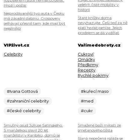
rozpáleném autě nemají co dělat.
veletrh čisté mobility v
Hrozí i požár
historii
Nejprodávanější typ auta v Česku
Staré knížky doma
má zásadní slabinu. Crossovery
nevyhazujte. Češi teď za ně
selhávají přesně tam, kde mají být
platí hezké peníze. Jejich
nejsilnější
prodejem se dá vydělat
VIPživot.cz
Vařímedobroty.cz
Celebrity
Cukroví
Omáčky
Předkrmy
Recepty
Rychlé pokrmy
#Ivana Gottová
#kuřecí maso
#zahraniční celebrity
#med
#české celebrity
#cukr
Smutný osud Júliuse Satinského:
Smažené boží milosti ze
S manželkou slavil 20 let
smetanového těsta
manželství v Karibiku, domů se
Slaná nepečená roláda se