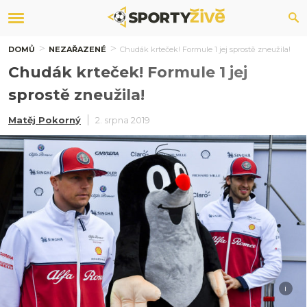
DOMŮ
NEZAŘAZENÉ
Chudák krteček! Formule 1 jej sprostě zneužila!
Chudák krteček! Formule 1 jej
sprostě zneužila!
Matěj Pokorný
2. srpna 2019
i