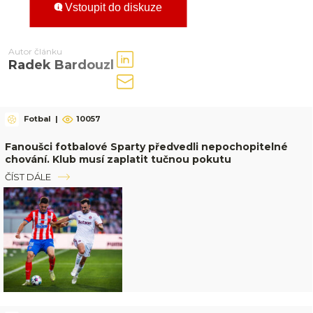
Vstoupit do diskuze
Autor článku
Radek Bardouzl
Fotbal
|
10057
Fanoušci fotbalové Sparty předvedli nepochopitelné
chování. Klub musí zaplatit tučnou pokutu
ČÍST DÁLE