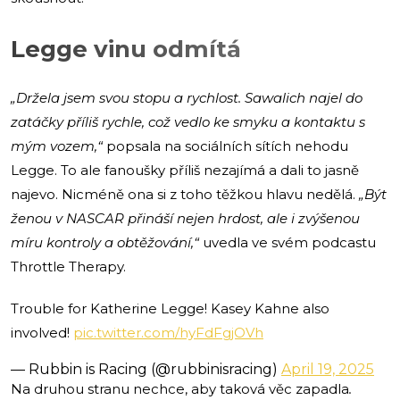
Legge vinu odmítá
„Držela jsem svou stopu a rychlost. Sawalich najel do
zatáčky příliš rychle, což vedlo ke smyku a kontaktu s
mým vozem,“
popsala na sociálních sítích nehodu
Legge. To ale fanoušky příliš nezajímá a dali to jasně
najevo. Nicméně ona si z toho těžkou hlavu nedělá.
„Být
ženou v NASCAR přináší nejen hrdost, ale i zvýšenou
míru kontroly a obtěžování,“
uvedla ve svém podcastu
Throttle Therapy.
Trouble for Katherine Legge! Kasey Kahne also
involved!
pic.twitter.com/hyFdFgjOVh
— Rubbin is Racing (@rubbinisracing)
April 19, 2025
Na druhou stranu nechce, aby taková věc zapadla
.