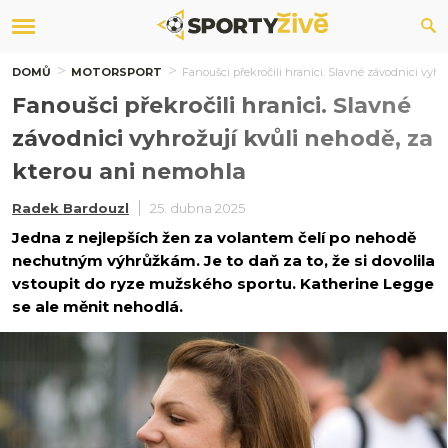
DOMŮ
MOTORSPORT
Fanoušci překročili hranici. Slavné závodnici vyh
Fanoušci překročili hranici. Slavné
závodnici vyhrožují kvůli nehodě, za
kterou ani nemohla
Radek Bardouzl
25. dubna 2025
Jedna z nejlepších žen za volantem čelí po nehodě
nechutným výhrůžkám. Je to daň za to, že si dovolila
vstoupit do ryze mužského sportu. Katherine Legge
se ale měnit nehodlá.