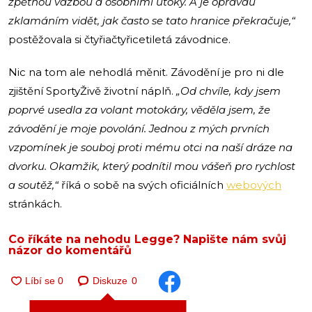
zpětnou vazbou a osobními útoky. A je opravdu
zklamáním vidět, jak často se tato hranice překračuje,“
postěžovala si čtyřiačtyřicetiletá závodnice.
Nic na tom ale nehodlá měnit. Závodění je pro ni dle
zjištění SportyŽivě životní náplň.
„Od chvíle, kdy jsem
poprvé usedla za volant motokáry, věděla jsem, že
závodění je moje povolání. Jednou z mých prvních
vzpomínek je souboj proti mému otci na naší dráze na
dvorku. Okamžik, který podnítil mou vášeň pro rychlost
a soutěž,“
říká o sobě na svých oficiálních
webových
stránkách.
Co říkáte na nehodu Legge? Napište nám svůj
názor do komentářů
Diskuze
0