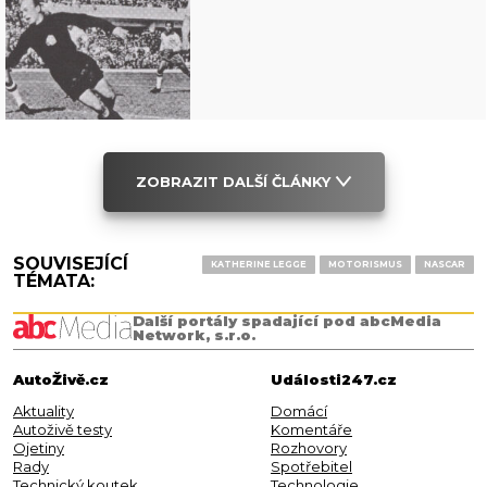
ZOBRAZIT DALŠÍ ČLÁNKY
SOUVISEJÍCÍ
KATHERINE LEGGE
MOTORISMUS
NASCAR
TÉMATA:
Další portály spadající pod abcMedia
Network, s.r.o.
AutoŽivě.cz
Události247.cz
Aktuality
Domácí
Autoživě testy
Komentáře
Ojetiny
Rozhovory
Rady
Spotřebitel
Technický koutek
Technologie