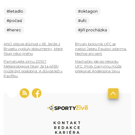
#letadlo
#oktagon
#počasí
#ufc
#herec
#jiří procházka
ANO slibuje důchod v 65. Jenže z
Bývalý bojovník UFC se
Bruselu vypluly dokumenty, které
nabízí Jakeu Paulovi zdarma.
říkají něco jiného
Nechce ani cent
Pamatujete zimu 2010?
Machačev jde po rekordu
Meteorologové říkají, že ta příští
UFC. Proti Garrymu může
může být podobná. A důvod leží v
překonat Andersona Silvu
Pacifiku
KONTAKT
REDAKCE
KARIÉRA