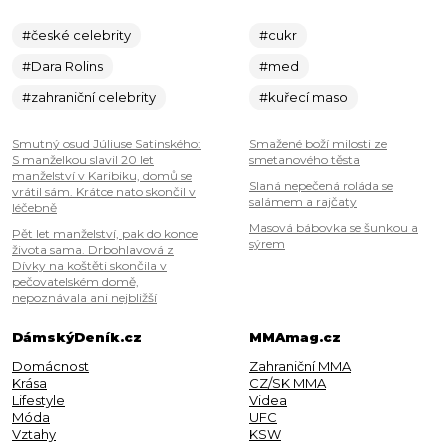
#české celebrity
#cukr
#Dara Rolins
#med
#zahraniční celebrity
#kuřecí maso
Smutný osud Júliuse Satinského:
Smažené boží milosti ze
S manželkou slavil 20 let
smetanového těsta
manželství v Karibiku, domů se
Slaná nepečená roláda se
vrátil sám. Krátce nato skončil v
salámem a rajčaty
léčebně
Masová bábovka se šunkou a
Pět let manželství, pak do konce
sýrem
života sama. Drbohlavová z
Dívky na koštěti skončila v
pečovatelském domě,
nepoznávala ani nejbližší
DámskýDeník.cz
MMAmag.cz
Domácnost
Zahraniční MMA
Krása
CZ/SK MMA
Lifestyle
Videa
Móda
UFC
Vztahy
KSW