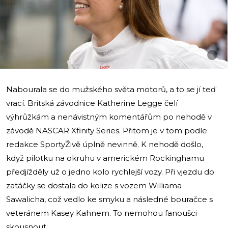
i
Nabourala se do mužského světa motorů, a to se jí teď
vrací. Britská závodnice Katherine Legge čelí
výhrůžkám a nenávistným komentářům po nehodě v
závodě NASCAR Xfinity Series. Přitom je v tom podle
redakce SportyŽivě úplně nevinně. K nehodě došlo,
když pilotku na okruhu v americkém Rockinghamu
předjížděly už o jedno kolo rychlejší vozy. Při vjezdu do
zatáčky se dostala do kolize s vozem Williama
Sawalicha, což vedlo ke smyku a následné bouračce s
veteránem Kasey Kahnem. To nemohou fanoušci
skousnout.