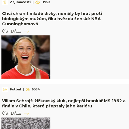
Zajímavosti
|
11953
Chci chránit mladé dívky, neměly by hrát proti
biologickým mužům, říká hvězda ženské NBA
Cunninghamová
ČÍST DÁLE
Fotbal
|
6354
Viliam Schrojf: žižkovský kluk, nejlepší brankář MS 1962 a
finále v Chile, které přepsaly jeho kariéru
ČÍST DÁLE