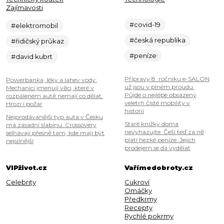
Zajímavosti
#covid-19
#elektromobil
#česká republika
#řidičský průkaz
#peníze
#david kubrt
Přípravy 8. ročníku e-SALON
Powerbanka, léky a lahev vody:
už jsou v plném proudu.
Mechanici jmenují věci, které v
Půjde o nejlépe obsazený
rozpáleném autě nemají co dělat.
veletrh čisté mobility v
Hrozí i požár
historii
Nejprodávanější typ auta v Česku
Staré knížky doma
má zásadní slabinu. Crossovery
nevyhazujte. Češi teď za ně
selhávají přesně tam, kde mají být
platí hezké peníze. Jejich
nejsilnější
prodejem se dá vydělat
VIPživot.cz
Vařímedobroty.cz
Celebrity
Cukroví
Omáčky
Předkrmy
Recepty
Rychlé pokrmy