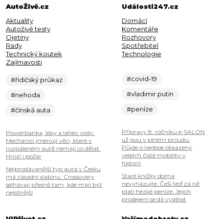
AutoŽivě.cz
Události247.cz
Aktuality
Domácí
Autoživě testy
Komentáře
Ojetiny
Rozhovory
Rady
Spotřebitel
Technický koutek
Technologie
Zajímavosti
#covid-19
#řidičský průkaz
#vladimir putin
#nehoda
#peníze
#čínská auta
Přípravy 8. ročníku e-SALON
Powerbanka, léky a lahev vody:
už jsou v plném proudu.
Mechanici jmenují věci, které v
Půjde o nejlépe obsazený
rozpáleném autě nemají co dělat.
veletrh čisté mobility v
Hrozí i požár
historii
Nejprodávanější typ auta v Česku
Staré knížky doma
má zásadní slabinu. Crossovery
nevyhazujte. Češi teď za ně
selhávají přesně tam, kde mají být
platí hezké peníze. Jejich
nejsilnější
prodejem se dá vydělat
VIPživot.cz
Vařímedobroty.cz