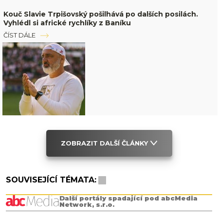
Kouč Slavie Trpišovský pošilhává po dalších posilách.
Vyhlédl si africké rychlíky z Baníku
ČÍST DÁLE
ZOBRAZIT DALŠÍ ČLÁNKY
SOUVISEJÍCÍ TÉMATA:
Další portály spadající pod abcMedia
Network, s.r.o.