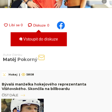
i
Diskuze
0
Vstoupit do diskuze
Autor článku
Matěj Pokorný
Hokej
|
5808
Bývalá manželka hokejového reprezentanta
Višňovského. Skončila na billboardu
ČÍST DÁLE