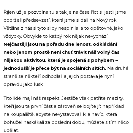
Říjen už je pozvolna tu a tak je na čase říct si, jestli jsme
dodrželi předsevzetí, která jsme si dali na Nový rok.
Většina z nás si tyto sliby nesplnila, a to opětovně, jako
vždycky. Obvykle to každý rok nějak nevychází.
Nejčastěji jsou na pořadu dne lenost, odkládání
nebo jenom prostě není chuť trávit náš volný čas
nějakou aktivitou, která je spojená s pohybem –
jednodušší je přece být na sociálních sítích.
Na druhé
straně se někteří odhodlali a jejich postava je nyní
opravdu jako lusk.
Tito lidé mají náš respekt. Jestliže však patříte mezi ty,
kteří jsou ta první část a zároveň se bojíte jít například
na koupaliště, abyste nevystavovali kila navíc, která
bohužel naskákali za poslední dobu, můžete s tím něco
udělat.