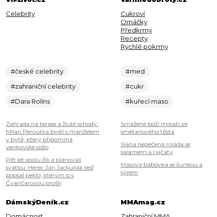
Celebrity
Cukroví
Omáčky
Předkrmy
Recepty
Rychlé pokrmy
#české celebrity
#med
#zahraniční celebrity
#cukr
#Dara Rolins
#kuřecí maso
Zahrada na terase a žluté schody.
Smažené boží milosti ze
Milan Peroutka bydlí s manželem
smetanového těsta
v bytě, který připomíná
Slaná nepečená roláda se
venkovské sídlo
salámem a rajčaty
Pět let spolu žili a plánovali
Masová bábovka se šunkou a
svatbu. Herec Ján Jackuliak teď
sýrem
popsal peklo, kterým si s
Čvančarovou prošli
DámskýDeník.cz
MMAmag.cz
Domácnost
Zahraniční MMA