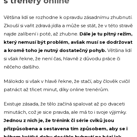
s trenéry online
Většina lidí se rozhodne k opravdu zásadnímu zhubnutí.
Zkouší si vařit zdravá jídla a může se stát, že v této stravě
najde zalíbení i poté, až zhubne.
Dále je tu pitný režim,
který nemusí být problém, avšak musí se dodržovat
a kromě toho je nutný dostatečný pohyb.
Většina lidí
si však řekne, že není čas, hlavně z důvodu práce či
něčeho dalšího.
Málokdo si však v hlavě řekne, že stačí, aby člověk cvičil
patnáct až třicet minut, díky online trenérům.
Existuje zásada, že tělo začíná spalovat až po dvaceti
minutách, což je sice pravda, ale má to i svoje výjimky.
Jednou z nich je, že trénink či série cviků jsou
přizpůsobena a sestavena tím způsobem, aby se i
během krátké doby dosáhlo hubnutí na bázi jak