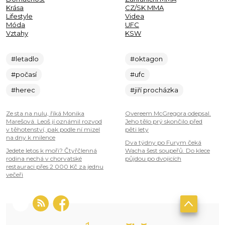
Krása
CZ/SK MMA
Lifestyle
Videa
Móda
UFC
Vztahy
KSW
#letadlo
#oktagon
#počasí
#ufc
#herec
#jiří procházka
Ze sta na nulu, říká Monika
Overeem McGregora odepsal.
Marešová. Leoš jí oznámil rozvod
Jeho tělo prý skončilo před
v těhotenství, pak podle ní mizel
pěti lety
na dny k milence
Dva týdny po Furym čeká
Jedete letos k moři? Čtyřčlenná
Wacha šest soupeřů. Do klece
rodina nechá v chorvatské
půjdou po dvojicích
restauraci přes 2 000 Kč za jednu
večeři