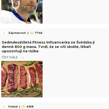
Zajímavosti
|
7746
Sedmdesátiletá fitness influencerka ze Švédska jí
denně 800 g masa. Tvrdí, že se cítí skvěle, lékaři
upozorňují na rizika
ČÍST DÁLE
Fotbal
|
6358