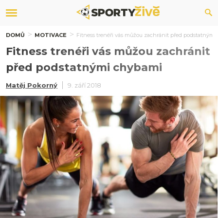
DOMŮ
MOTIVACE
Fitness trenéři vás můžou zachránit před podstatným
Fitness trenéři vás můžou zachránit
před podstatnými chybami
Matěj Pokorný
9. září 2018