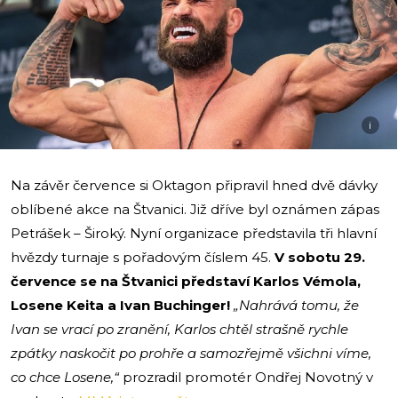
i
Na závěr července si Oktagon připravil hned dvě dávky
oblíbené akce na Štvanici. Již dříve byl oznámen zápas
Petrášek – Široký. Nyní organizace představila tři hlavní
hvězdy turnaje s pořadovým číslem 45.
V sobotu 29.
července se na Štvanici představí Karlos Vémola,
Losene Keita a Ivan Buchinger!
„Nahrává tomu, že
Ivan se vrací po zranění, Karlos chtěl strašně rychle
zpátky naskočit po prohře a samozřejmě všichni víme,
co chce Losene,“
prozradil promotér Ondřej Novotný v