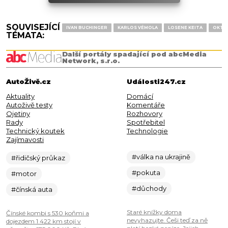
SOUVISEJÍCÍ
IVAN BUCHINGER
KARLOS VÉMOLA
LOSENE KEITA
OKTA
TÉMATA:
Další portály spadající pod abcMedia
Network, s.r.o.
AutoŽivě.cz
Události247.cz
Aktuality
Domácí
Autoživě testy
Komentáře
Ojetiny
Rozhovory
Rady
Spotřebitel
Technický koutek
Technologie
Zajímavosti
#válka na ukrajině
#řidičský průkaz
#pokuta
#motor
#důchody
#čínská auta
Staré knížky doma
Čínské kombi s 530 koňmi a
nevyhazujte. Češi teď za ně
dojezdem 1 422 km stojí v