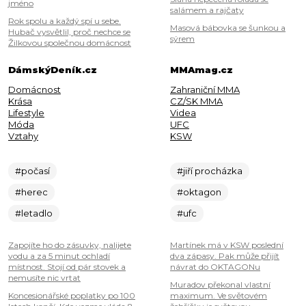
jméno
salámem a rajčaty
Rok spolu a každý spí u sebe.
Masová bábovka se šunkou a
Hubač vysvětlil, proč nechce se
sýrem
Žilkovou společnou domácnost
DámskýDeník.cz
MMAmag.cz
Domácnost
Zahraniční MMA
Krása
CZ/SK MMA
Lifestyle
Videa
Móda
UFC
Vztahy
KSW
#počasí
#jiří procházka
#herec
#oktagon
#letadlo
#ufc
Zapojíte ho do zásuvky, nalijete
Martínek má v KSW poslední
vodu a za 5 minut ochladí
dva zápasy. Pak může přijít
místnost. Stojí od pár stovek a
návrat do OKTAGONu
nemusíte nic vrtat
Muradov překonal vlastní
Koncesionářské poplatky po 100
maximum. Ve světovém