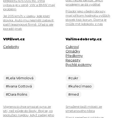
platí hezké peníze. Jejich
přepočtu 675 000 Kč. Plná
prodejem se dá vydělat
výbava je v ceně, VW a BMW mají
problém
Působí jako všední obrazy,
mají přitom hodnotu vyšších
Jel 205 km/h v úseku, kde platí
stovek tisíc korun. Doma je
stovka. Auto mu nesměli zabavit,
může mít kdokoliv z nás
patří leasingové firmě. Úřad si ale
poradil jinak
VIPživot.cz
Vařímedobroty.cz
Celebrity
Cukroví
Omáčky
Předkrmy
Recepty
Rychlé pokrmy
#Lela Vémolová
#cukr
#Ivana Gottová
#kuřecí maso
#Dara Rolins
#med
Vignerová chce smazat syna ze
Smažené boží milosti ze
sítí, než půjde do školy. Bojí se, co
smetanového těsta
spolužáci najdou, když zadají jeho
Slaná nepečená roláda se