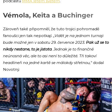
podcastu
MMA letem světem
.
Vémola, Keita a Buchinger
Zároveň také připomněl, že tuto trojici pohromadě
fanoušci jen tak nepotkají.
„Vidět je na jednom turnaji
bude možné jen v sobotu 29. července 2023.
Pak už se to
nikdy nestane, to je jistota
. Jednak je to finančně
neúnosná věc, ale to asi není to důležité. Tři takoví
headlineři na jedné kartě se málokdy střetnou,“
dodal
Novotný.