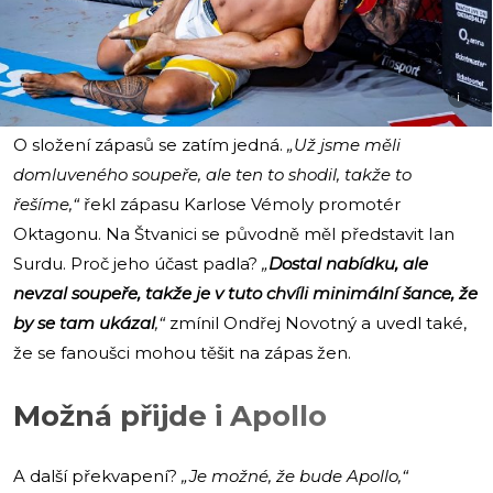
i
O složení zápasů se zatím jedná.
„Už jsme měli
domluveného soupeře, ale ten to shodil, takže to
řešíme,“
řekl zápasu Karlose Vémoly promotér
Oktagonu. Na Štvanici se původně měl představit Ian
Surdu. Proč jeho účast padla?
„
Dostal nabídku, ale
nevzal soupeře, takže je v tuto chvíli minimální šance, že
by se tam ukázal
,“
zmínil Ondřej Novotný a uvedl také,
že se fanoušci mohou těšit na zápas žen.
Možná přijde i Apollo
A další překvapení?
„Je možné, že bude Apollo,“