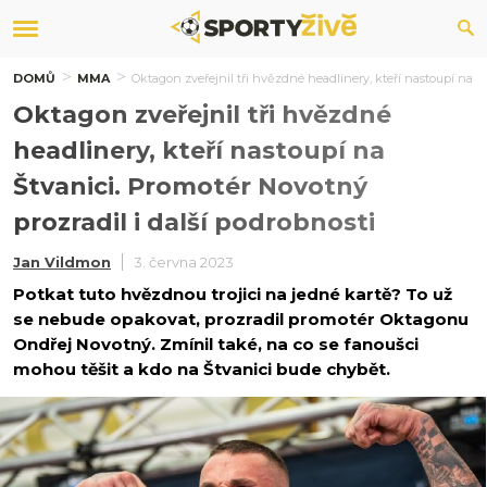
DOMŮ
MMA
Oktagon zveřejnil tři hvězdné headlinery, kteří nastoupí na Št
Oktagon zveřejnil tři hvězdné
headlinery, kteří nastoupí na
Štvanici. Promotér Novotný
prozradil i další podrobnosti
Jan Vildmon
3. června 2023
Potkat tuto hvězdnou trojici na jedné kartě? To už
se nebude opakovat, prozradil promotér Oktagonu
Ondřej Novotný. Zmínil také, na co se fanoušci
mohou těšit a kdo na Štvanici bude chybět.