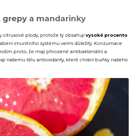
, grepy a mandarinky
y citrusové plody, protože ty obsahují
vysoké procento
 oslabení imunitního systému velmi důležitý. Konzumace
evším proto, že mají přirozené antibakteriální a
vají našemu tělu antioxidanty, které chrání buňky našeho