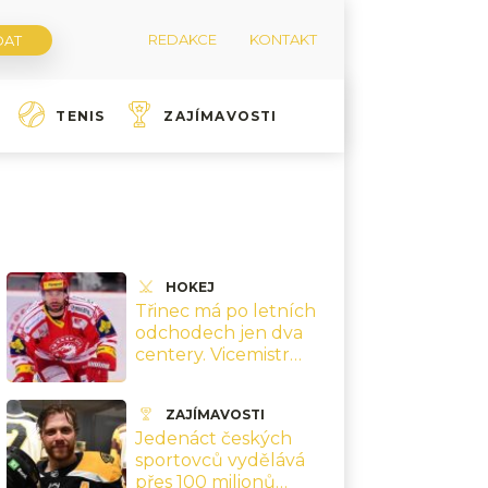
REDAKCE
KONTAKT
TENIS
ZAJÍMAVOSTI
HOKEJ
Třinec má po letních
odchodech jen dva
centery. Vicemistr
musí před sezonou
řešit zásadní mezeru v
ZAJÍMAVOSTI
sestavě
Jedenáct českých
sportovců vydělává
přes 100 milionů