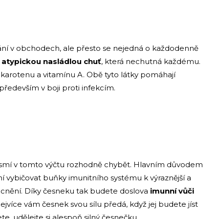
ání v obchodech, ale přesto se nejedná o každodenně
í
atypickou nasládlou chuť
, která nechutná každému.
 karotenu a vitamínu A. Obě tyto látky pomáhají
ředevším v boji proti infekcím.
nesmí v tomto výčtu rozhodně chybět. Hlavním důvodem
umí vybičovat buňky imunitního systému k výraznější a
ocnění. Díky česneku tak budete doslova
imunní vůči
Nejvíce vám česnek svou sílu předá, když jej budete jíst
, udělejte si alespoň silný česnečku.