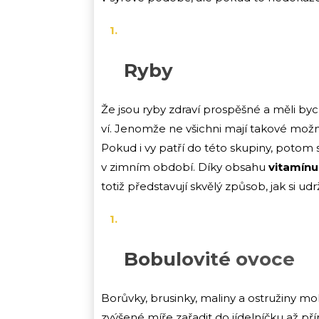
Ryby
Že jsou ryby zdraví prospěšné a měli by
ví. Jenomže ne všichni mají takové možnost
Pokud i vy patří do této skupiny, poto
v zimním období. Díky obsahu
vitamín
totiž představují skvělý způsob, jak si ud
Bobulovité ovoce
Borůvky, brusinky, maliny a ostružiny mo
zvýšené míře zařadit do jídelníčku až př