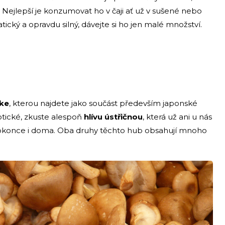
. Nejlepší je konzumovat ho v čaji ať už v sušené nebo
ický a opravdu silný, dávejte si ho jen malé množství.
ake
, kterou najdete jako součást především japonské
otické, zkuste alespoň
hlívu ústřičnou
, která už ani u nás
dokonce i doma. Oba druhy těchto hub obsahují mnoho