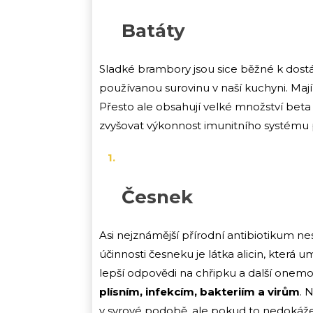
Batáty
Sladké brambory jsou sice běžné k dost
používanou surovinu v naší kuchyni. Maj
Přesto ale obsahují velké množství beta
zvyšovat výkonnost imunitního systému p
Česnek
Asi nejznámější přírodní antibiotikum 
účinnosti česneku je látka alicin, která 
lepší odpovědi na chřipku a další onem
plísním, infekcím, bakteriím a virům
. 
v syrové podobě, ale pokud to nedokážete