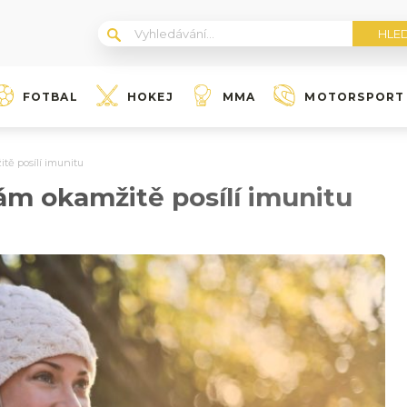
FOTBAL
HOKEJ
MMA
MOTORSPORT
tě posílí imunitu
ám okamžitě posílí imunitu