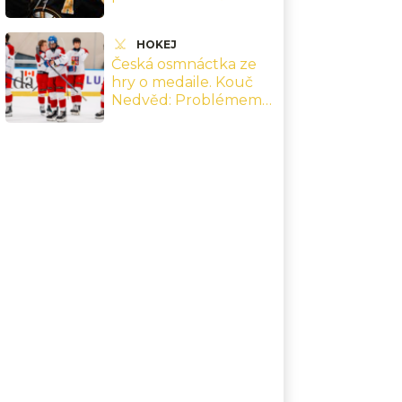
ročně. Na seznamu
jsou i dva pokeristé a
HOKEJ
tři ženy
Česká osmnáctka ze
hry o medaile. Kouč
Nedvěd: Problémem
je psychika