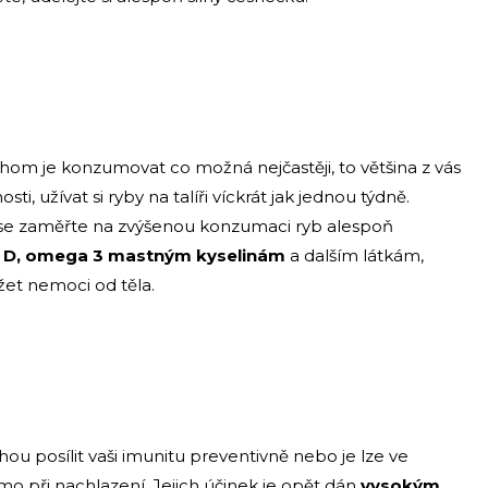
chom je konzumovat co možná nejčastěji, to většina z vás
i, užívat si ryby na talíři víckrát jak jednou týdně.
m se zaměřte na zvýšenou konzumaci ryb alespoň
u D, omega 3 mastným kyselinám
a dalším látkám,
ržet nemoci od těla.
hou posílit vaši imunitu preventivně nebo je lze ve
ímo při nachlazení. Jejich účinek je opět dán
vysokým