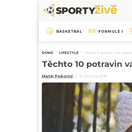
BASKETBAL
FORMULE 1
DOMŮ
LIFESTYLE
Těchto 10 potravin vám okamži
Těchto 10 potravin v
Matěj Pokorný
19. března 2019