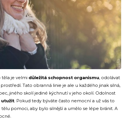
těla je velmi
důležitá schopnost organismu
, odolávat
ostředí. Tato obranná linie je ale u každého jinak silná,
 jiného skolí jediné kýchnutí v jeho okolí. Odolnost
 utužit
. Pokud tedy býváte často nemocní a už vás to
tělu pomoci, aby bylo silnější a umělo se lépe bránit. A
ocné.