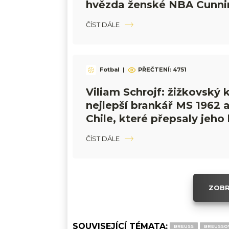
hvězda ženské NBA Cunn
ČÍST DÁLE
Fotbal
|
PŘEČTENÍ:
4751
Viliam Schrojf: žižkovský k
nejlepší brankář MS 1962 a
Chile, které přepsaly jeho 
ČÍST DÁLE
ZOBR
SOUVISEJÍCÍ TÉMATA:
BREUSS
BREUSSOV