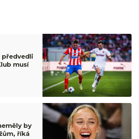
 předvedli
Klub musí
 neměly by
žům, říká