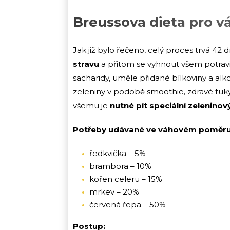
Breussova dieta pro v
Jak již bylo řečeno, celý proces trvá 42
stravu
a přitom se vyhnout všem potravi
sacharidy, uměle přidané bílkoviny a a
zeleniny v podobě smoothie, zdravé tuk
všemu je
nutné pít speciální zeleninov
Potřeby udávané ve váhovém poměru
ředkvička – 5%
brambora – 10%
kořen celeru – 15%
mrkev – 20%
červená řepa – 50%
Postup: