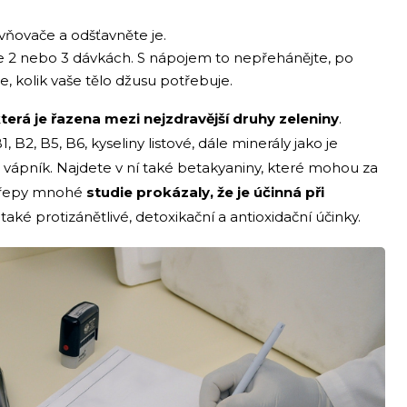
vňovače a odšťavněte je.
ve 2 nebo 3 dávkách. S nápojem to nepřehánějte, po
, kolik vaše tělo džusu potřebuje.
terá je řazena mezi nejzdravější druhy zeleniny
.
B2, B5, B6, kyseliny listové, dále minerály jako je
nek, vápník. Najdete v ní také betakyaniny, které mohou za
né řepy mnohé
studie prokázaly, že je účinná při
 také protizánětlivé, detoxikační a antioxidační účinky.