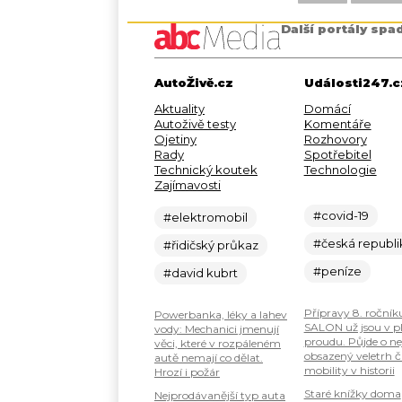
Další portály spa
AutoŽivě.cz
Události247.c
Aktuality
Domácí
Autoživě testy
Komentáře
Ojetiny
Rozhovory
Rady
Spotřebitel
Technický koutek
Technologie
Zajímavosti
#covid-19
#elektromobil
#česká republi
#řidičský průkaz
#peníze
#david kubrt
Přípravy 8. ročník
Powerbanka, léky a lahev
SALON už jsou v 
vody: Mechanici jmenují
proudu. Půjde o ne
věci, které v rozpáleném
obsazený veletrh č
autě nemají co dělat.
mobility v historii
Hrozí i požár
Staré knížky doma
Nejprodávanější typ auta