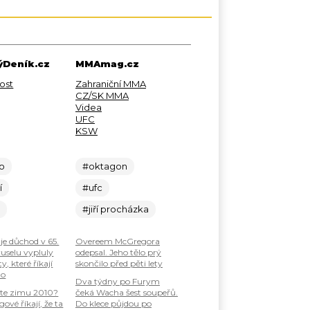
Deník.cz
MMAmag.cz
ost
Zahraniční MMA
CZ/SK MMA
Videa
UFC
KSW
lo
#oktagon
í
#ufc
c
#jiří procházka
je důchod v 65.
Overeem McGregora
ruselu vypluly
odepsal. Jeho tělo prý
, které říkají
skončilo před pěti lety
ho
Dva týdny po Furym
te zimu 2010?
čeká Wacha šest soupeřů.
ové říkají, že ta
Do klece půjdou po