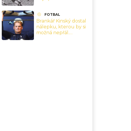
1962 a finále v Chile,
které přepsaly jeho
FOTBAL
kariéru
Brankář Kinský dostal
nálepku, kterou by si
možná nepřál.
Nejsebevědomější
hráč Premier League