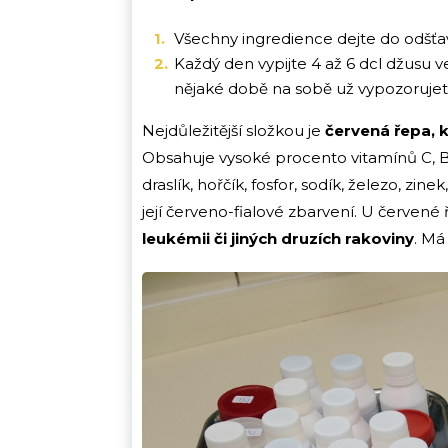
Všechny ingredience dejte do odšťa
Každý den vypijte 4 až 6 dcl džusu 
nějaké době na sobě už vypozorujete
Nejdůležitější složkou je
červená řepa, k
Obsahuje vysoké procento vitamínů C, B1, 
draslík, hořčík, fosfor, sodík, železo, zi
její červeno-fialové zbarvení. U červe
leukémii či jiných druzích rakoviny
. Má