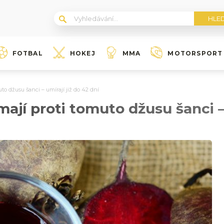
FOTBAL
HOKEJ
MMA
MOTORSPORT
o džusu šanci – umírají již do 42 dní
jí proti tomuto džusu šanci – u