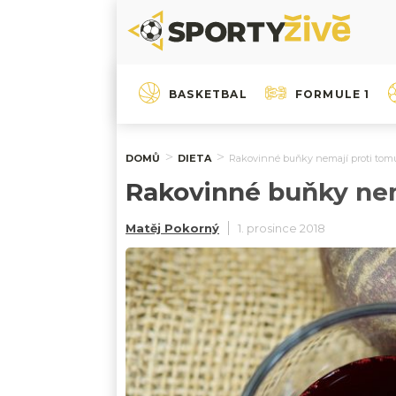
BASKETBAL
FORMULE 1
DOMŮ
DIETA
Rakovinné buňky nemají proti tomut
Rakovinné buňky nema
Matěj Pokorný
1. prosince 2018