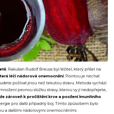
etě
. Rakušan Rudolf Breuss byl léčitel, který přišel na
která léčí nádorová onemocnění
. Pointou je nechat
budete požívat jinou než tekutou stravu. Metoda vychází
množení pevnou složku stravy, kterou vy jí nedopřejete,
de zároveň k pročištění krve a posílení imunitního
energie pro další případný boj. Tímto způsobem bylo
nou a dalšími nádorovými onemocněními.