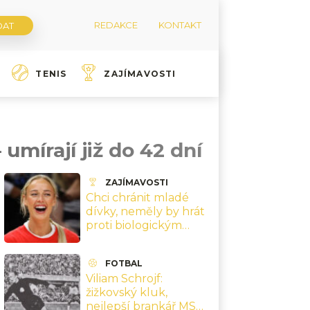
REDAKCE
KONTAKT
TENIS
ZAJÍMAVOSTI
mírají již do 42 dní
ZAJÍMAVOSTI
Chci chránit mladé
dívky, neměly by hrát
proti biologickým
mužům, říká hvězda
ženské NBA
FOTBAL
Cunninghamová
Viliam Schrojf:
žižkovský kluk,
nejlepší brankář MS