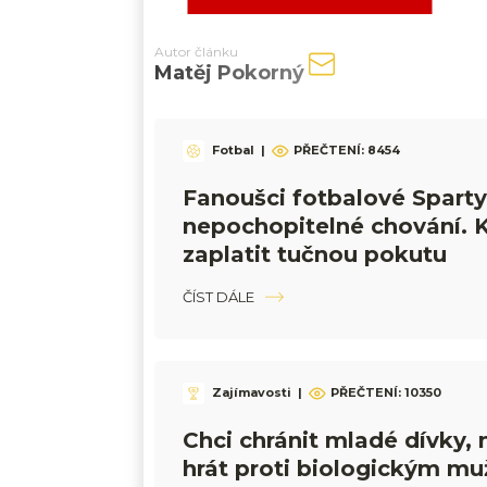
Autor článku
Matěj Pokorný
Fotbal
|
PŘEČTENÍ:
8454
Fanoušci fotbalové Sparty
nepochopitelné chování. 
zaplatit tučnou pokutu
ČÍST DÁLE
Zajímavosti
|
PŘEČTENÍ:
10350
Chci chránit mladé dívky,
hrát proti biologickým mu