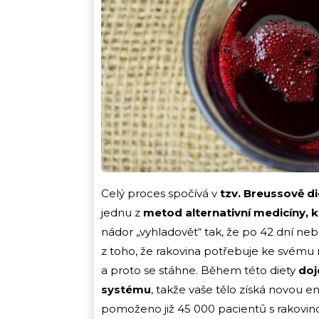
Celý proces spočívá v
tzv. Breussově di
jednu z
metod alternativní medicíny, 
nádor „vyhladovět“ tak, že po 42 dní ne
z toho, že rakovina potřebuje ke svému 
a proto se stáhne. Během této diety
doj
systému
, takže vaše tělo získá novou 
pomoženo již 45 000 pacientů s rakovi