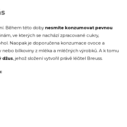
ás
 dní. Během této doby
nesmíte konzumovat pevnou
nám, ve kterých se nachází zpracované cukry,
lkohol. Naopak je doporučena konzumace ovoce a
y nebo bílkoviny z mléka a mléčných výrobků. A k tomu
ý džus
, jehož složení vytvořil právě léčitel Breuss.
: