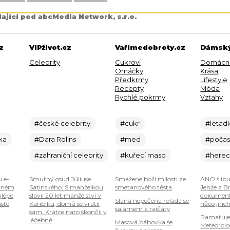
dající pod abcMedia Network, s.r.o.
z
VIPživot.cz
Vařímedobroty.cz
Dámský
Celebrity
Cukroví
Domácn
Omáčky
Krása
Předkrmy
Lifestyle
Recepty
Móda
Rychlé pokrmy
Vztahy
#české celebrity
#cukr
#letad
ka
#Dara Rolins
#med
#počas
#zahraniční celebrity
#kuřecí maso
#here
u e-
Smutný osud Júliuse
Smažené boží milosti ze
ANO slibu
plném
Satinského: S manželkou
smetanového těsta
Jenže z B
jlépe
slavil 20 let manželství v
dokumenty
Slaná nepečená roláda se
isté
Karibiku, domů se vrátil
něco jiné
salámem a rajčaty
sám. Krátce nato skončil v
Pamatuje
léčebně
Masová bábovka se
Meteorolog