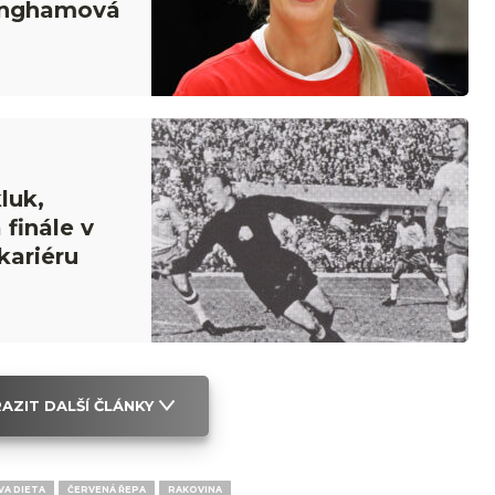
inghamová
luk,
 finále v
kariéru
AZIT DALŠÍ ČLÁNKY
A DIETA
ČERVENÁ ŘEPA
RAKOVINA