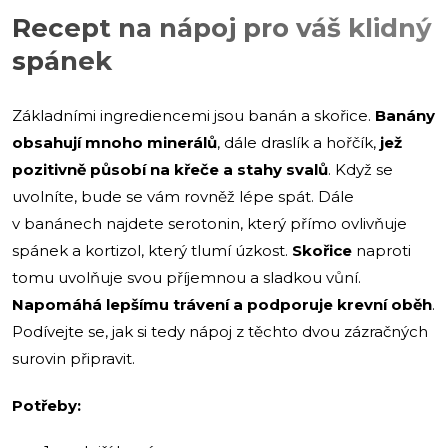
Recept na nápoj pro váš klidný
spánek
Základními ingrediencemi jsou banán a skořice.
Banány
obsahují mnoho minerálů
, dále draslík a hořčík,
jež
pozitivně působí na křeče a stahy svalů
. Když se
uvolníte, bude se vám rovněž lépe spát. Dále
v banánech najdete serotonin, který přímo ovlivňuje
spánek a kortizol, který tlumí úzkost.
Skořice
naproti
tomu uvolňuje svou příjemnou a sladkou vůní.
Napomáhá lepšímu trávení a podporuje krevní oběh
.
Podívejte se, jak si tedy nápoj z těchto dvou zázračných
surovin připravit.
Potřeby: