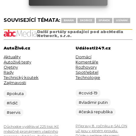
SOUVISEJÍCÍ TÉMATA:
BANÁN
SKOŘICE
SPÁNEK
USÍNÁNÍ
Další portály spadající pod abcMedia
Network, s.r.o.
AutoŽivě.cz
Události247.cz
Aktuality
Domácí
Autoživě testy
Komentáře
Ojetiny
Rozhovory
Rady
Spotřebitel
Technický koutek
Technologie
Zajímavosti
#covid-19
#pokuta
#vladimir putin
#řidič
#česká republika
#servis
Přípravy 8. ročníku e-SALON
Důchodce vydělával 225 tisíc Kč
už jsou v plném proudu.
měsíčně pronájmem vlastního
Půjde o nejlépe obsazený