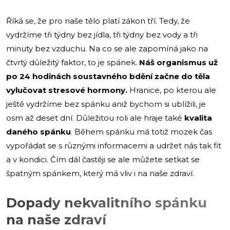
Říká se, že pro naše tělo platí zákon tří. Tedy, že
vydržíme tři týdny bez jídla, tři týdny bez vody a tři
minuty bez vzduchu. Na co se ale zapomíná jako na
čtvrtý důležitý faktor, to je spánek.
Náš organismus už
po 24 hodinách soustavného bdění začne do těla
vylučovat stresové hormony.
Hranice, po kterou ale
ještě vydržíme bez spánku aniž bychom si ublížili, je
osm až deset dní. Důležitou roli ale hraje také
kvalita
daného spánku
. Během spánku má totiž mozek čas
vypořádat se s různými informacemi a udržet nás tak fit
a v kondici. Čím dál častěji se ale můžete setkat se
špatným spánkem, který má vliv i na naše zdraví.
Dopady nekvalitního spánku
na naše zdraví