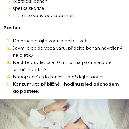
1x zralejší banán
špetka skořice
1 litr čisté vody bez bublinek
Postup:
Do hrnce nalijte vodu a dejte ji vařit.
Jakmile dojde voda varu, přidejte banán nakrájený
na plátky.
Nechte bublat cca 10 minut na plotně a poté
sejměte z ohně.
Nápoj sceďte do hrníčku a přidejte skořici.
Konzumujte přibližně
1 hodinu před odchodem
do postele
.