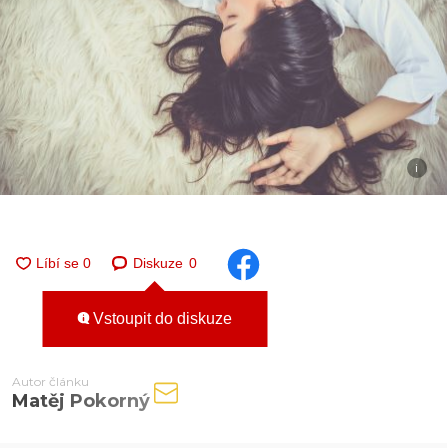
i
Diskuze
0
Vstoupit do diskuze
Autor článku
Matěj Pokorný