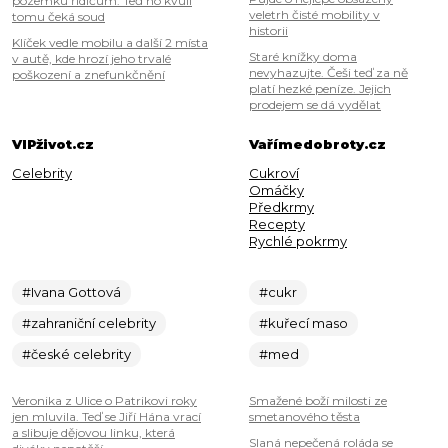
pozemku řidičům. Teď ho kvůli
veletrh čisté mobility v
tomu čeká soud
historii
Klíček vedle mobilu a další 2 místa
Staré knížky doma
v autě, kde hrozí jeho trvalé
nevyhazujte. Češi teď za ně
poškození a znefunkčnění
platí hezké peníze. Jejich
prodejem se dá vydělat
VIPživot.cz
Vařímedobroty.cz
Celebrity
Cukroví
Omáčky
Předkrmy
Recepty
Rychlé pokrmy
#Ivana Gottová
#cukr
#zahraniční celebrity
#kuřecí maso
#české celebrity
#med
Veronika z Ulice o Patrikovi roky
Smažené boží milosti ze
jen mluvila. Teď se Jiří Hána vrací
smetanového těsta
a slibuje dějovou linku, která
Slaná nepečená roláda se