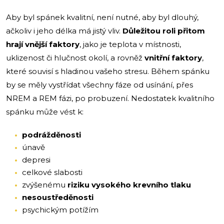
Aby byl spánek kvalitní, není nutné, aby byl dlouhý,
ačkoliv i jeho délka má jistý vliv.
Důležitou roli přitom
hrají vnější faktory
, jako je teplota v místnosti,
uklizenost či hlučnost okolí, a rovněž
vnitřní faktory
,
které souvisí s hladinou vašeho stresu. Během spánku
by se měly vystřídat všechny fáze od usínání, přes
NREM a REM fázi, po probuzení. Nedostatek kvalitního
spánku může vést k:
podrážděnosti
únavě
depresi
celkové slabosti
zvýšenému
riziku vysokého krevního tlaku
nesoustředěnosti
psychickým potížím