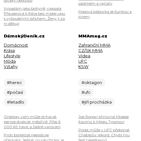
diváky nepotěší
salámem a rajčaty
Vypadám jako bohyně, napsala
Masová bábovka se šunkou a
Pfauserová k fotce bez make-upu
sýrem
s vyšpuleným břichem. Ženy jí za
ni děkují
DámskýDeník.cz
MMAmag.cz
Domácnost
Zahraniční MMA
Krása
CZ/SK MMA
Lifestyle
Videa
Móda
UFC
Vztahy
KSW
#herec
#oktagon
#počasí
#ufc
#letadlo
#jiří procházka
Oneplay vám může strhávat
Joe Rogan přirovnal Mosese
peníze dvakrát měsíčně. Přes 6
Itaumu k Mikeu Tysonovi
000 Kč navíc a žádné varování
Polák může v UFC překonat
Proti borelióze neexistuje
Chabibův rekord. Chybí mu
očkování. Jediné, co vás chrání, je
šest takedownů