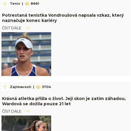
Tenis
|
8661
Potrestaná tenistka Vondroušová napsala vzkaz, který
naznačuje konec kariéry
ČÍST DÁLE
Zajímavosti
|
3704
Krásná atletka přišla o život. Její skon je zatím záhadou,
Wardová se dožila pouze 21 let
ČÍST DÁLE