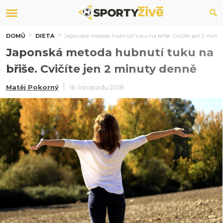
DOMŮ
DIETA
Japonská metoda hubnutí tuku na břiše. Cvičíte jen 2 minu
Japonská metoda hubnutí tuku na
břiše. Cvičíte jen 2 minuty denně
Matěj Pokorný
16. listopadu 2018