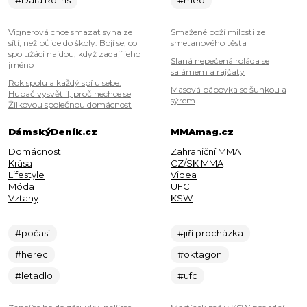
Vignerová chce smazat syna ze
Smažené boží milosti ze
sítí, než půjde do školy. Bojí se, co
smetanového těsta
spolužáci najdou, když zadají jeho
Slaná nepečená roláda se
jméno
salámem a rajčaty
Rok spolu a každý spí u sebe.
Masová bábovka se šunkou a
Hubač vysvětlil, proč nechce se
sýrem
Žilkovou společnou domácnost
DámskýDeník.cz
MMAmag.cz
Domácnost
Zahraniční MMA
Krása
CZ/SK MMA
Lifestyle
Videa
Móda
UFC
Vztahy
KSW
#počasí
#jiří procházka
#herec
#oktagon
#letadlo
#ufc