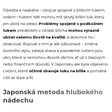
Obezita a nadváha – obojí je spojené s břišním tukem,
ovšem i hubení lidé mohou mít skrytý břišní tuk, který
jim ubírá na zdraví.
Problémy spojené s podkožním
tukem
především v oblasti břicha
mohou výrazně
ubírat vašemu životě na kvalitě
, a dokonce ho i
zkracovat. Bojovat s ním je ale zdlouhavé – změna
životního stylu, zdravá strava a pravidelné cvičení jsou
věci, které si nemohou dovolit všichni, ať už z časových
nebo finančních důvodů. V Japonsku ale byla objeveno
cvičení, které
účinně zbavuje tuku na břiše
a pomáhá
cítit se lépe a fit.
Japonská metoda hlubokého
nádechu