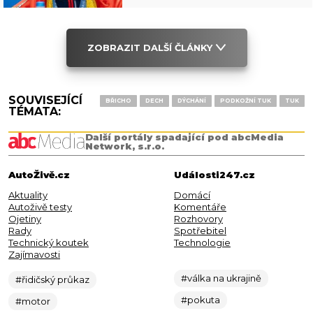
ZOBRAZIT DALŠÍ ČLÁNKY
SOUVISEJÍCÍ
BŘICHO
DECH
DÝCHÁNÍ
PODKOŽNÍ TUK
TUK
TÉMATA:
Další portály spadající pod abcMedia
Network, s.r.o.
AutoŽivě.cz
Události247.cz
Aktuality
Domácí
Autoživě testy
Komentáře
Ojetiny
Rozhovory
Rady
Spotřebitel
Technický koutek
Technologie
Zajímavosti
#válka na ukrajině
#řidičský průkaz
#pokuta
#motor