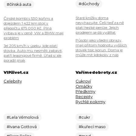
#důchody
#čínská auta
Staré knížky doma
Čínské kombi s 530 koňmi a
nevyhazujte. Češi teď za ně
dojezdem 1 422 km stojí v
platí hezké peníze. Jejich
přepočtu 675 000 Kč. Plná
prodejem se dá vydělat
výbava je v ceně, VW a BMW mají
problém
Působí jako všední obrazy,
mají přitom hodnotu vyšších
Jel 205 km/h v úseku, kde platí
stovek tisíc korun. Doma je
stovka. Auto mu nesměli zabavit,
může mít kdokoliv z nás
patří leasingové firmě. Úřad si ale
poradil jinak
VIPživot.cz
Vařímedobroty.cz
Celebrity
Cukroví
Omáčky
Předkrmy
Recepty
Rychlé pokrmy
#Lela Vémolová
#cukr
#Ivana Gottová
#kuřecí maso
#Dara Rolins
#med