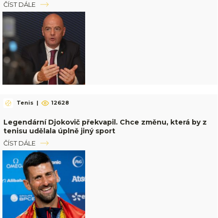
ČÍST DÁLE
Tenis
|
12628
Legendární Djokovič překvapil. Chce změnu, která by z
tenisu udělala úplně jiný sport
ČÍST DÁLE