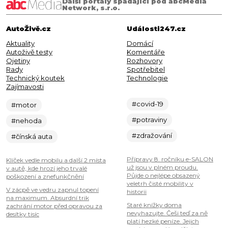
Další portály spadající pod abcMedia
Network, s.r.o.
AutoŽivě.cz
Události247.cz
Aktuality
Domácí
Autoživě testy
Komentáře
Ojetiny
Rozhovory
Rady
Spotřebitel
Technický koutek
Technologie
Zajímavosti
#covid-19
#motor
#potraviny
#nehoda
#zdražování
#čínská auta
Přípravy 8. ročníku e-SALON
Klíček vedle mobilu a další 2 místa
už jsou v plném proudu.
v autě, kde hrozí jeho trvalé
Půjde o nejlépe obsazený
poškození a znefunkčnění
veletrh čisté mobility v
V zácpě ve vedru zapnul topení
historii
na maximum. Absurdní trik
Staré knížky doma
zachrání motor před opravou za
nevyhazujte. Češi teď za ně
desítky tisíc
platí hezké peníze. Jejich