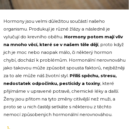
Hormony jsou velmi důležitou součástí našeho
organismu. Produkují je různé žlázy a následně je
vylučují do krevního oběhu.
Hormony potom mají vliv
na mnoho věcí, které se v našem těle dějí
, proto když
jich je moc nebo naopak málo, či některý hormon
chybí, dochází k problémům. Hormonální nerovnováhu
jako takovou může způsobit spousta faktorů, nejběžněji
za to ale může náš životní styl.
Příliš spěchu, stresu,
nedostatek odpočinku, pesticidy a toxiny
, které
přijímáme v upravené potravě, chemické léky a další.
Ženy jsou přitom na tyto změny citlivější než muži, a
proto se u nich častěji setkáte s některou z těchto
nemocí způsobených hormonální nerovnováhou.