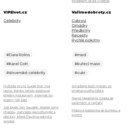
prodejem se dá vydělat
VIPživot.cz
Vařímedobroty.cz
Celebrity
Cukroví
Omáčky
Předkrmy
Recepty
Rychlé pokrmy
#Dara Rolins
#med
#Karel Gott
#kuřecí maso
#slovenské celebrity
#cukr
Hvězda první SuperStar má
Smažené boží milosti ze
jasno: Kdyby tehdy existoval
smetanového těsta
dnešní Instagram, internet by
Slaná nepečená roláda se
kolem něj šílel
salámem a rajčaty
Jak bydlí Jan Saudek: Ateliér plný
Masová bábovka se šunkou a
chaosu, zahrada jako džungle a
sýrem
obrazy, které Pavlína odmítá
prodat