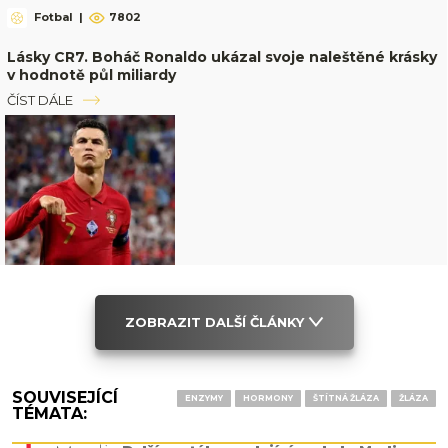
Fotbal
|
7802
Lásky CR7. Boháč Ronaldo ukázal svoje naleštěné krásky
v hodnotě půl miliardy
ČÍST DÁLE
ZOBRAZIT DALŠÍ ČLÁNKY
SOUVISEJÍCÍ
ENZYMY
HORMONY
ŠTÍTNÁ ŽLÁZA
ŽLÁZA
TÉMATA: