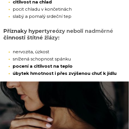
citlivost na chlad
pocit chladu v končetinách
slabý a pomalý srdeční tep
Příznaky hypertyreózy neboli nadměrné
činnosti štítné žlázy:
nervozita, úzkost
snížená schopnost spánku
pocení a citlivost na teplo
úbytek hmotnost i přes zvýšenou chuť k jídlu