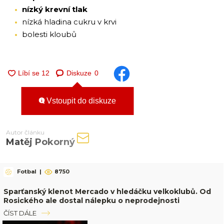
nízký krevní tlak
nízká hladina cukru v krvi
bolesti kloubů
Diskuze
0
Vstoupit do diskuze
Autor článku
Matěj Pokorný
Fotbal
|
8750
Sparťanský klenot Mercado v hledáčku velkoklubů. Od
Rosického ale dostal nálepku o neprodejnosti
ČÍST DÁLE