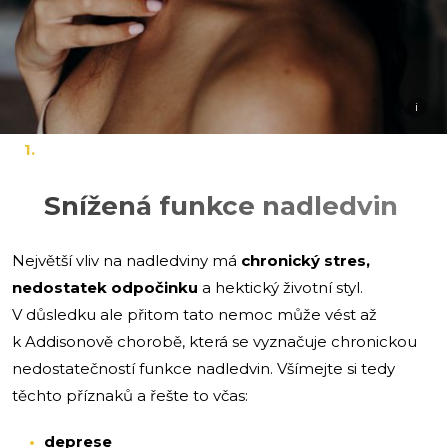
i
Snížená funkce nadledvin
Největší vliv na nadledviny má
chronický stres,
nedostatek odpočinku
a hektický životní styl.
V důsledku ale přitom tato nemoc může vést až
k Addisonově chorobě, která se vyznačuje chronickou
nedostatečností funkce nadledvin. Všímejte si tedy
těchto příznaků a řešte to včas:
deprese