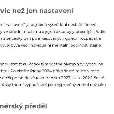
 víc než jen nastavení
í nastavení“ jako jediné vysvětlení nestačí. Finové
yby ve středním pásmu a jejich akce byly přesnější. Podle
ěmž se český tým po inkasovaných gólech rozpadal, a
ývoj bývá věcí individuální mentální odolnosti stejně
ou statistiku: český tým včetně olympiády vypadl na
sebou. Po zlatě z Prahy 2024 přišlo šesté místo v roce
V delší perspektivě (osmé místo 2023, zlato 2024, šesté
žský triumf vypadá spíš jako výjimečný vrchol než jako
enérský předěl