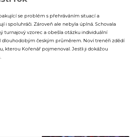
akující se problém s přehráváním situací a
í i spoluhráči. Zároveň ale nebyla úplná. Schovala
 turnajový vzorec a obešla otázku individuální
od dlouhodobým českým průměrem. Noví trenéři zdědí
u, kterou Kořenář pojmenoval. Jestli ji dokážou
.