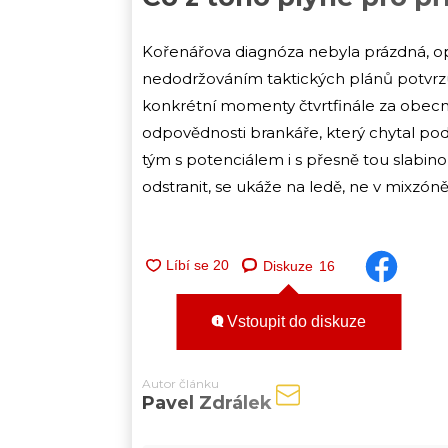
Kořenářova diagnóza nebyla prázdná, op
nedodržováním taktických plánů potvrzuj
konkrétní momenty čtvrtfinále za obecný
odpovědnosti brankáře, který chytal p
tým s potenciálem i s přesně tou slabino
odstranit, se ukáže na ledě, ne v mixzóně
Diskuze
16
Vstoupit do diskuze
Autor článku
Pavel Zdrálek