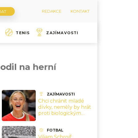
REDAKCE
KONTAKT
TENIS
ZAJÍMAVOSTI
odil na herní
ZAJÍMAVOSTI
Chci chránit mladé
dívky, neměly by hrát
proti biologickým
mužům, říká hvězda
ženské NBA
FOTBAL
Cunninghamová
Viliam Schrojf: