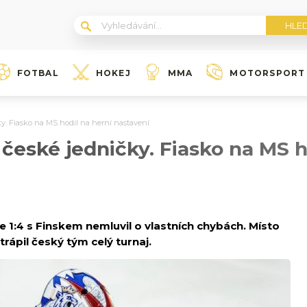
FOTBAL
HOKEJ
MMA
MOTORSPORT
y. Fiasko na MS hodil na herní nastavení
 české jedničky. Fiasko na MS h
e 1:4 s Finskem nemluvil o vlastních chybách. Místo
rápil český tým celý turnaj.