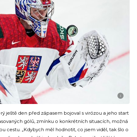
i
erý ještě den před zápasem bojoval s virózou a jeho start
 inkasovaných gólů, zmínku o konkrétních situacích, možná
inou cestu. „Kdybych měl hodnotit, co jsem viděl, tak šlo o