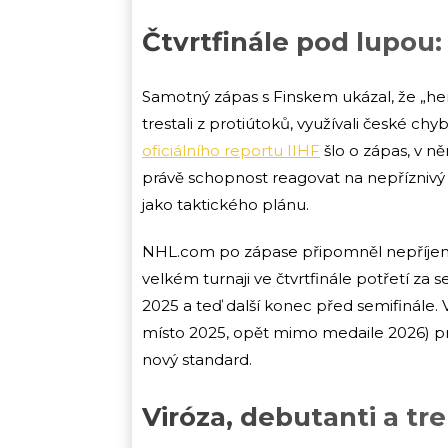
Čtvrtfinále pod lupou:
Samotný zápas s Finskem ukázal, že „hern
trestali z protiútoků, využívali české ch
oficiálního reportu IIHF
šlo o zápas, v n
právě schopnost reagovat na nepříznivý v
jako taktického plánu.
NHL.com po zápase připomněl nepříjemn
velkém turnaji ve čtvrtfinále potřetí za 
2025 a teď další konec před semifinále. 
místo 2025, opět mimo medaile 2026) pra
nový standard.
Viróza, debutanti a tr