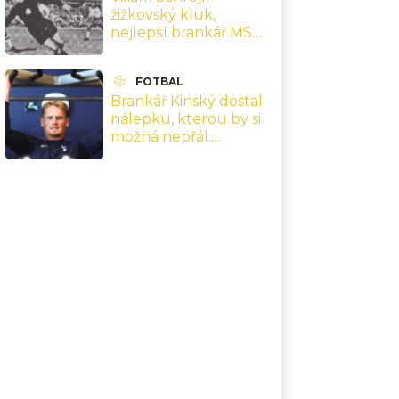
žižkovský kluk,
nejlepší brankář MS
1962 a finále v Chile,
které přepsaly jeho
FOTBAL
kariéru
Brankář Kinský dostal
nálepku, kterou by si
možná nepřál.
Nejsebevědomější
hráč Premier League