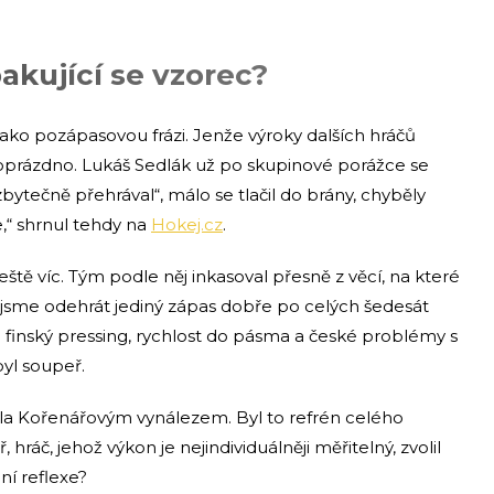
akující se vzorec?
jako pozápasovou frázi. Jenže výroky dalších hráčů
oprázdno. Lukáš Sedlák už po skupinové porážce se
zbytečně přehrával“, málo se tlačil do brány, chyběly
e,“ shrnul tehdy na
Hokej.cz
.
ještě víc. Tým podle něj inkasoval přesně z věcí, na které
 jsme odehrát jediný zápas dobře po celých šedesát
 finský pressing, rychlost do pásma a české problémy s
byl soupeř.
la Kořenářovým vynálezem. Byl to refrén celého
, hráč, jehož výkon je nejindividuálněji měřitelný, zvolil
ní reflexe?