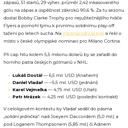
zápasů, 51 startů, 29 výher, průměr 2,42 inkasovaného
gólu na zápas a úspěšnost zákroků 90,6 %. Za tu sezonu
dostal Bobby Clarke Trophy pro nejužitečnějšího hráče
Flyers a pomohl týmu k prvnímu solidnímu play-off
tažení po letech sucha. Na
mezinárodní scéně
si řekl o
místo v české olympijské nominaci pro Milano Cortina.
Při cap hitu kolem 5,5 milionu dolarů by se zařadil do
horního patra českých gólmanů v NHL:
Lukáš Dostál
— 6,5 mil. USD (Anaheim)
Daniel Vladař
— ~5,5 mil. USD (jednání)
Karel Vejmelka
— 4,75 mil. USD (Utah)
Petr Mrázek
— 4,25 mil. USD (poslední kontrakt)
V celoligovém kontextu by Vladař seděl do pásma
„solidní jednička“: nad Joeyem Daccordem (5,0 mil.) a
pod Loganem Thompsonem (5,85 mil.) či Adinem