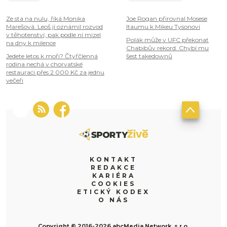
Ze sta na nulu, říká Monika
Joe Rogan přirovnal Mosese
Marešová. Leoš jí oznámil rozvod
Itaumu k Mikeu Tysonovi
v těhotenství, pak podle ní mizel
Polák může v UFC překonat
na dny k milence
Chabibův rekord. Chybí mu
Jedete letos k moři? Čtyřčlenná
šest takedownů
rodina nechá v chorvatské
restauraci přes 2 000 Kč za jednu
večeři
KONTAKT
REDAKCE
KARIÉRA
COOKIES
ETICKÝ KODEX
O NÁS
Copyright © 2016-2026 abcMedia Network, s.r.o.