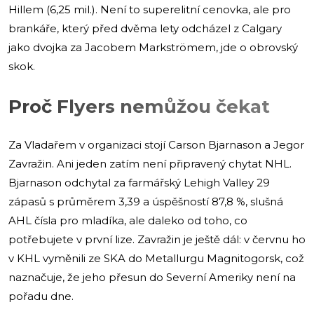
Hillem (6,25 mil.). Není to superelitní cenovka, ale pro
brankáře, který před dvěma lety odcházel z Calgary
jako dvojka za Jacobem Markströmem, jde o obrovský
skok.
Proč Flyers nemůžou čekat
Za Vladařem v organizaci stojí Carson Bjarnason a Jegor
Zavražin. Ani jeden zatím není připravený chytat NHL.
Bjarnason odchytal za farmářský Lehigh Valley 29
zápasů s průměrem 3,39 a úspěšností 87,8 %, slušná
AHL čísla pro mladíka, ale daleko od toho, co
potřebujete v první lize. Zavražin je ještě dál: v červnu ho
v KHL vyměnili ze SKA do Metallurgu Magnitogorsk, což
naznačuje, že jeho přesun do Severní Ameriky není na
pořadu dne.