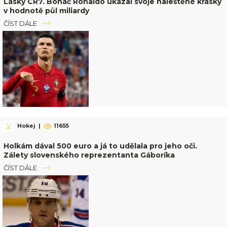
Lásky CR7. Boháč Ronaldo ukázal svoje naleštěné krásky
v hodnotě půl miliardy
ČÍST DÁLE
Hokej
|
11655
Holkám dával 500 euro a já to udělala pro jeho oči.
Zálety slovenského reprezentanta Gáboríka
ČÍST DÁLE