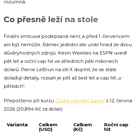
rozumná.
Co přesně leží na stole
Finální smlouva podepsaná není, a před 1. červencem
ani být nemůže. Rámec jednání ale unikl hned ze dvou
důvěryhodných zdrojů. Kevin Weekes na ESPN uvedl
pět let a roční cap hit ve středních pěti milionech
dolarů. Pierre LeBrun na síti X doplnil, že se stále
dolaďují detaily, rozsah je pět až šest let a cap hit „v
pětkách“.
Přepočteno při kurzu
České národní banky
z 12. června
2026 (20,894 Kč za dolar):
Varianta
Celkem
Celkem
Roční cap
(USD)
(Kč)
hit