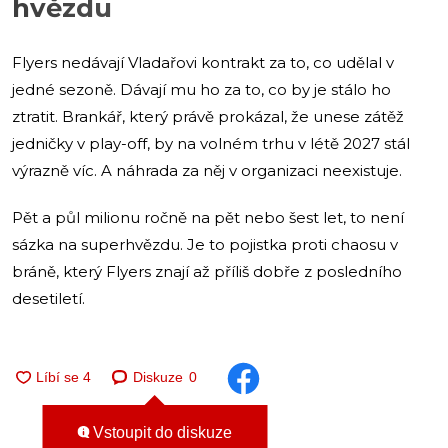
hvězdu
Flyers nedávají Vladařovi kontrakt za to, co udělal v
jedné sezoně. Dávají mu ho za to, co by je stálo ho
ztratit. Brankář, který právě prokázal, že unese zátěž
jedničky v play-off, by na volném trhu v létě 2027 stál
výrazně víc. A náhrada za něj v organizaci neexistuje.
Pět a půl milionu ročně na pět nebo šest let, to není
sázka na superhvězdu. Je to pojistka proti chaosu v
bráně, který Flyers znají až příliš dobře z posledního
desetiletí.
Diskuze
0
Vstoupit do diskuze