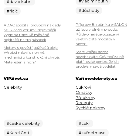
#vladimir putin
#david kubrt
#důchody
#řidič
Přípravy 8. ročníku e-SALON
ADAC spočítal provozní náklady
už jsou v plném proudu.
30 SUV do koruny. Nejlevnější
Půjde o nejlépe obsazený
vyjde na tisíce Kč měsíčně,
veletrh čisté mobility v
nejdražší na trojnásobek
historii
Motory s pověstí požíračů oleje:
Staré knížky doma
Výrobci mluví o normě,
nevyhazujte. Češi teď za ně
mechanici o konstrukční chybě.
platí hezké peníze. Jejich
Máte jeden z nich?
prodejem se dá vydělat
VIPživot.cz
Vařímedobroty.cz
Celebrity
Cukroví
Omáčky
Předkrmy
Recepty
Rychlé pokrmy
#české celebrity
#cukr
#Karel Gott
#kuřecí maso