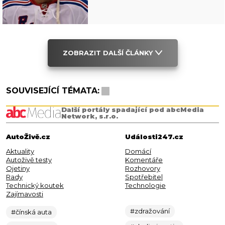
ZOBRAZIT DALŠÍ ČLÁNKY
SOUVISEJÍCÍ TÉMATA:
Další portály spadající pod abcMedia
Network, s.r.o.
AutoŽivě.cz
Události247.cz
Aktuality
Domácí
Autoživě testy
Komentáře
Ojetiny
Rozhovory
Rady
Spotřebitel
Technický koutek
Technologie
Zajímavosti
#zdražování
#čínská auta