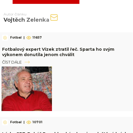
Autor článku
Vojtěch Zelenka
Fotbal
|
11657
Fotbalový expert Vízek ztratil řeč. Sparta ho svým
výkonem donutila jenom chválit
ČÍST DÁLE
Fotbal
|
10701