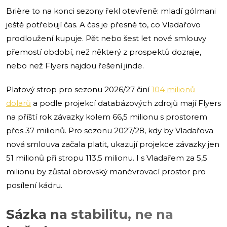
Brière to na konci sezony řekl otevřeně: mladí gólmani
ještě potřebují čas. A čas je přesně to, co Vladařovo
prodloužení kupuje. Pět nebo šest let nové smlouvy
přemostí období, než některý z prospektů dozraje,
nebo než Flyers najdou řešení jinde.
Platový strop pro sezonu 2026/27 činí
104 milionů
dolarů
a podle projekcí databázových zdrojů mají Flyers
na příští rok závazky kolem 66,5 milionu s prostorem
přes 37 milionů. Pro sezonu 2027/28, kdy by Vladařova
nová smlouva začala platit, ukazují projekce závazky jen
51 milionů při stropu 113,5 milionu. I s Vladařem za 5,5
milionu by zůstal obrovský manévrovací prostor pro
posílení kádru.
Sázka na stabilitu, ne na