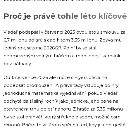
Proč je právě tohle léto klíčové
Vladař podepsal v červenci 2025 dvouletou smlouvu za
6,7 milionu dolarů s cap hitem 3,35 milionu. Zbývá mu
jediný rok, sezona 2026/27. Po ní by se stal
neomezeným volným hráčem a mohl odejít kamkoli
bez náhrady.
Od 1. července 2026 ale může s Flyers oficiálně
podepsat prodloužení. A právě tady vstupuje do hry
jednoduchá matematika vyjednávání: pokud Vladař
odchytá další silný ročník jako jednička, jeho cena na
otevřeném trhu poletí nahoru. Z hráče za 3,35 milionu
by se stal brankář, který si řekne o sedm, možná osm
milionů. Brière to ví. Proto spěchá teď, kdy je cena ještě