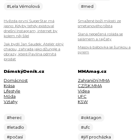
#Lela Vémolová
#med
Hvězda první SuperStar má
Smažené boží milosti ze
jasno: Kdyby tehdy existoval
smetanového těsta
dnešní Instagram, internet by
Slaná nepečená roláda se
kolem něj šílel
salámem a rajčaty
Jak bydlí Jan Saudek: Ateliér plný
Masová bábovka se šunkou a
chaosu, zahrada jako džungle a
sýrem
obrazy, které Pavlína odmítá
prodat
DámskýDeník.cz
MMAmag.cz
Domácnost
Zahraniční MMA
Krása
CZ/SK MMA
Lifestyle
Videa
Móda
UFC
Vztahy
KSW
#herec
#oktagon
#letadlo
#ufc
#počasí
#jiří procházka