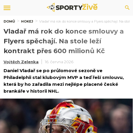
DOMŮ
HOKEJ
Vladař má rok do konce smlouvy a Flyers spěchají. Na stole 
Vladař má rok do konce smlouvy a
Flyers spěchají. Na stole leží
kontrakt přes 600 milionů Kč
Vojtěch Zelenka
16. června 2026
Daniel Vladař se po průlomové sezoně ve
Philadelphii stal klubovým MVP a teď řeší smlouvu,
která by ho zařadila mezi nejlépe placené české
brankáře v historii NHL.