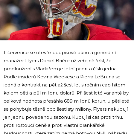
i
1. července se otevře podpisové okno a generální
manažer Flyers Daniel Brière už veřejně řekl, že
prodloužení s Vladařem je letní priorita číslo jedna.
Podle insiderů Kevina Weekese a Pierra LeBruna se
jedná o kontrakt na pět až šest let s ročním cap hitem
kolem pěti a půl milionu dolarů. Při šestileté variantě by
celková hodnota přesáhla 689 milionů korun, u pětileté
se pohybuje těsně pod šesti sty miliony. Flyers nekupují
jen jednu povedenou sezonu. Kupují si čas proti trhu,
proti rostoucí ceně a proti vlastní brankářské
budoucnosti, která zatím nemá hotovou NHL náhradu.