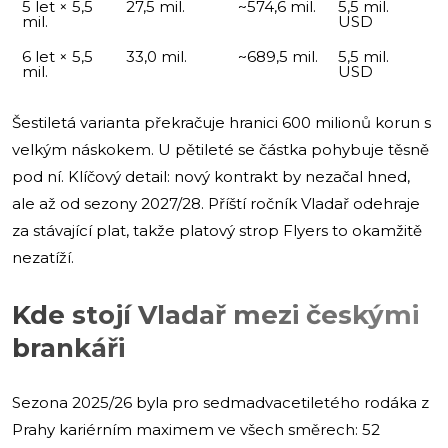
5 let × 5,5
27,5 mil.
~574,6 mil.
5,5 mil.
mil.
USD
6 let × 5,5
33,0 mil.
~689,5 mil.
5,5 mil.
mil.
USD
Šestiletá varianta překračuje hranici 600 milionů korun s
velkým náskokem. U pětileté se částka pohybuje těsně
pod ní. Klíčový detail: nový kontrakt by nezačal hned,
ale až od sezony 2027/28. Příští ročník Vladař odehraje
za stávající plat, takže platový strop Flyers to okamžitě
nezatíží.
Kde stojí Vladař mezi českými
brankáři
Sezona 2025/26 byla pro sedmadvacetiletého rodáka z
Prahy kariérním maximem ve všech směrech: 52