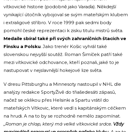
vítkovické historie (podobně jako Varaďa). Někdejší
vynikající útočník vybojoval se svým mateřským klubem
i extraligové stříbro. V roce 1999 pak sedmi body
pomohl české reprezentaci k zisku titulu mistrů světa.
Medaile sbíral také při svých zahraničních štacích ve
Finsku a Polsku
. Jako trenér Košic vyhrál také
slovenskou nejvyšší soutěž. Roman Šimíček patří také
mezi vítkovické odchovance, kteří poznali, jaké to je
nastupovat v nejslavnější hokejové lize světa.
V dresu Pittsburghu a Minnesoty nastoupil v NHL dle
analýzy redakce SportyŽivě do třiašedesáti zápasů,
načež se oklikou přes Helsinki a Spartu vrátil do
mateřských Vítkovic, které vedl s kapitánským céčkem
na hrudi. A na to by se rozhodně nemělo zapomínat.
„Roman je chlap, který má velké vítkovické srdce.
Vždy
maximálně pracoval ve prospěch našeho klubu
. A za to