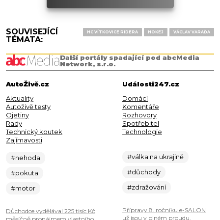
SOUVISEJÍCÍ
HC VÍTKOVICE RIDERA
HOKEJ
VÁCLAV VARAĎA
TÉMATA:
Další portály spadající pod abcMedia
Network, s.r.o.
AutoŽivě.cz
Události247.cz
Aktuality
Domácí
Autoživě testy
Komentáře
Ojetiny
Rozhovory
Rady
Spotřebitel
Technický koutek
Technologie
Zajímavosti
#válka na ukrajině
#nehoda
#důchody
#pokuta
#zdražování
#motor
Přípravy 8. ročníku e-SALON
Důchodce vydělával 225 tisíc Kč
už jsou v plném proudu.
měsíčně pronájmem vlastního