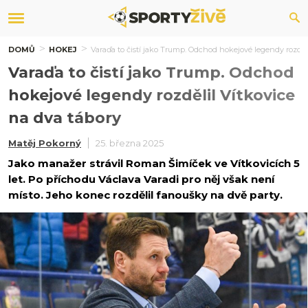
DOMŮ
HOKEJ
Varaďa to čistí jako Trump. Odchod hokejové legendy rozděl
Varaďa to čistí jako Trump. Odchod
hokejové legendy rozdělil Vítkovice
na dva tábory
Matěj Pokorný
25. března 2025
Jako manažer strávil Roman Šimíček ve Vítkovicích 5
let. Po příchodu Václava Varadi pro něj však není
místo. Jeho konec rozdělil fanoušky na dvě party.