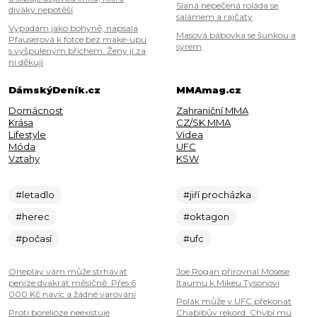
Slaná nepečená roláda se
diváky nepotěší
salámem a rajčaty
Vypadám jako bohyně, napsala
Masová bábovka se šunkou a
Pfauserová k fotce bez make-upu
sýrem
s vyšpuleným břichem. Ženy jí za
ni děkují
DámskýDeník.cz
MMAmag.cz
Domácnost
Zahraniční MMA
Krása
CZ/SK MMA
Lifestyle
Videa
Móda
UFC
Vztahy
KSW
#letadlo
#jiří procházka
#herec
#oktagon
#počasí
#ufc
Oneplay vám může strhávat
Joe Rogan přirovnal Mosese
peníze dvakrát měsíčně. Přes 6
Itaumu k Mikeu Tysonovi
000 Kč navíc a žádné varování
Polák může v UFC překonat
Proti borelióze neexistuje
Chabibův rekord. Chybí mu