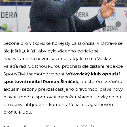
i
Sezona pro vítkovické hokejisty už skončila. V Ostravě se
ale ještě „uklízí“, aby bylo všechno perfektně
nachystané na novou sezonu, tak jak to má Václav
Varaďa rád. Očistnou kúrou prochází dle zjištění redakce
SportyŽivě i samotné vedení.
Vítkovický klub opouští
sportovní ředitel Roman Šimíček
, po kterém v závěru
aktuální sezony převzal část jeho pravomocí právě nový
hlavní trenér a sportovní manažer Varaďa. Hezky celou
situaci vystihl jeden z komentářů na instagramovém
profilu klubu.