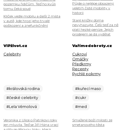
Půjde o nejlépe obsazený
pozemku řidičům. Teď ho kvůli
veletrh čisté mobility v
tomu čeká soud
historii
Klíček vedle mobilu a další 2 místa
Staré knížky doma
v autě, kde hrozí jeho trvalé
nevyhazujte. Češi teď za ně
poškození a znefunkčnění
platí hezké peníze. Jejich
prodejem se dá vydělat
VIPživot.cz
Vařímedobroty.cz
Celebrity
Cukroví
Omáčky
Předkrmy
Recepty
Rychlé pokrmy
#královská rodina
#kuřecí maso
#české celebrity
#cukr
#Lela Vémolová
#med
Veronika z Ulice o Patrikovi roky
Smažené boží milosti ze
jen mluvila. Teď se Jiří Hána vrací
smetanového těsta
a slibuje dějovou linku, která