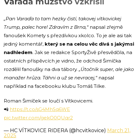
Varaďa mužstvo vzkřísil
„Pan Varaďa to tam hezky čistí, takovej vítkovickej
Trump, palec hore! Zdravím z Brna,“
napsal zřejmě
fanoušek Komety s přezdívkou xkolco. To je ale asi tak
jediný komentář,
který se na celou věc dívá s jakýmsi
nadhledem
. Jak se redakce SportyŽivě přesvědčila, na
ostatních příspěvcích je vidno, že odchod Šimíčka
rozdělil fanoušky na dva tábory.
„Útočník super, ale jako
manažer hrůza. Táhni a už se nevracej,“
napsal
například na facebooku klubu Tomáš Tilke.
Roman Šimíček se loučí s Vítkovicemi.
📲
https://t.co/sG4MhSq6WE
pic.twitter.com/gekO0QUqr2
— HC VÍTKOVICE RIDERA (@hcvitkovice)
March 21,
2025