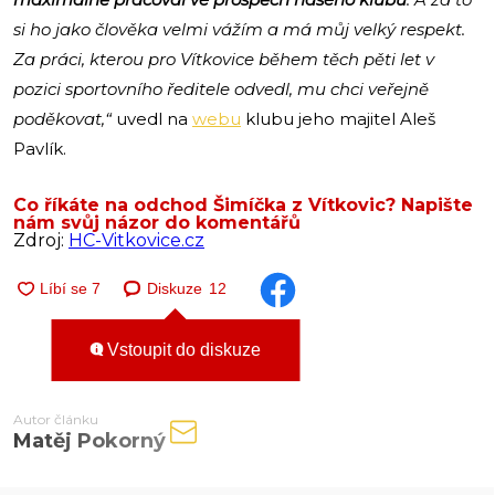
si ho jako člověka velmi vážím a má můj velký respekt.
Za práci, kterou pro Vítkovice během těch pěti let v
pozici sportovního ředitele odvedl, mu chci veřejně
poděkovat,“
uvedl na
webu
klubu jeho majitel Aleš
Pavlík.
Co říkáte na odchod Šimíčka z Vítkovic? Napište
nám svůj názor do komentářů
Zdroj:
HC-Vitkovice.cz
Diskuze
12
Vstoupit do diskuze
Autor článku
Matěj Pokorný