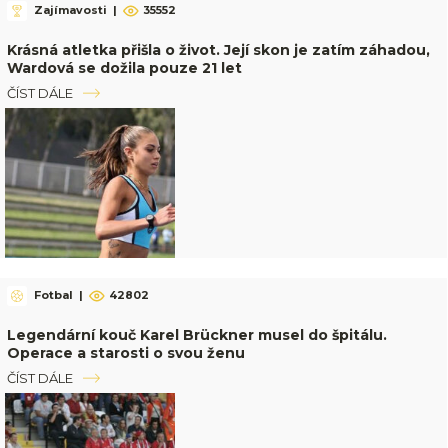
Zajímavosti
|
35552
Krásná atletka přišla o život. Její skon je zatím záhadou,
Wardová se dožila pouze 21 let
ČÍST DÁLE
Fotbal
|
42802
Legendární kouč Karel Brückner musel do špitálu.
Operace a starosti o svou ženu
ČÍST DÁLE