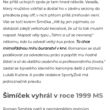
Ne příliš uctivých zpráv je tam hned několik. Varaďa,
který mužstvo vzkřísil a dostal ho v závěru sezony do
předkola play off, v nich přitom příliš zmiňován není.
Vše se točí kolem Šimíčka.
„Mě by jen zajímalo, co
dokázali zdejší velkohubí kecalové, že už to tak musím
napsat. Napsat věty typu „Táhni a už se nevracej“
někomu, kdo tu odvedl velký kus práce.
To chce
mimořádnou míru buranství v krvi.
Romanovi se sluší
poděkovat za odvedenou práci a popřát mu hodně
štěstí a sil do dalšího osobního a profesionálního života,“
zastal se bývalého slavného kanonýra další z příznivců
Lukáš Kučera. A podle redakce SportyŽivě má
jednoznačně pravdu.
Šimíček vyhrál v roce 1999 MS
Roman Šimíček patří k nejznámějším jménům