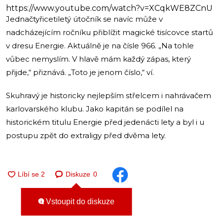
https://www.youtube.com/watch?v=XCqkWE8ZCnU
Jednačtyřicetiletý útočník se navíc může v
nadcházejícím ročníku přiblížit magické tisícovce startů
v dresu Energie. Aktuálně je na čísle 966. „Na tohle
vůbec nemyslím. V hlavě mám každý zápas, který
přijde,“ přiznává. „Toto je jenom číslo,“ ví.
Skuhravý je historicky nejlepším střelcem i nahrávačem
karlovarského klubu. Jako kapitán se podílel na
historickém titulu Energie před jedenácti lety a byl i u
postupu zpět do extraligy před dvěma lety.
Diskuze
0
Vstoupit do diskuze