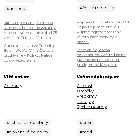
#česká republika
#nehoda
Přípravy 8. ročníku e-SALON
Mini Cooper D najelo milion
už jsou v plném proudu.
kilometrů bez jediné výměny
Půjde o nejlépe obsazený
motoru. Němec s ním objel 25
veletrh čisté mobility v
zemí a míří na další milion
historii
Gang kradl auta ve Francii a
Staré knížky doma
Belgii, přebíjel VIN v Česku a
nevyhazujte. Češi teď za ně
prodával je v Polsku. Naletěl i
platí hezké peníze. Jejich
polský vicepremiér
prodejem se dá vydělat
VIPživot.cz
Vařímedobroty.cz
Celebrity
Cukroví
Omáčky
Předkrmy
Recepty
Rychlé pokrmy
#zahraniční celebrity
#cukr
#slovenské celebrity
#med