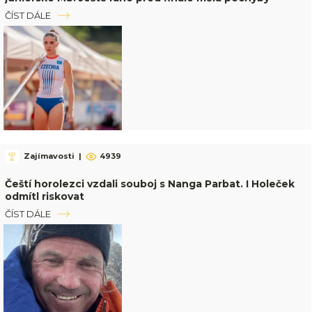
ČÍST DÁLE
Zajímavosti
|
4939
Čeští horolezci vzdali souboj s Nanga Parbat. I Holeček
odmítl riskovat
ČÍST DÁLE