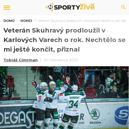
DOMŮ
HOKEJ
Veterán Skuhravý prodloužil v Karlových Varech o rok. Necht
Veterán Skuhravý prodloužil v
Karlových Varech o rok. Nechtělo se
mi ještě končit, přiznal
Tobiáš Cimrman
30. července 2020