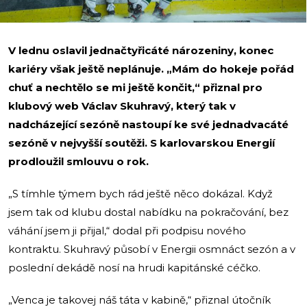
V lednu oslavil jednačtyřicáté nározeniny, konec
kariéry však ještě neplánuje. „Mám do hokeje pořád
chuť a nechtělo se mi ještě končit,“ přiznal pro
klubový web Václav Skuhravý, který tak v
nadcházející sezóně nastoupí ke své jednadvacáté
sezóně v nejvyšší soutěži. S karlovarskou Energií
prodloužil smlouvu o rok.
„S tímhle týmem bych rád ještě něco dokázal. Když
jsem tak od klubu dostal nabídku na pokračování, bez
váhání jsem ji přijal,“ dodal při podpisu nového
kontraktu. Skuhravý působí v Energii osmnáct sezón a v
poslední dekádě nosí na hrudi kapitánské céčko.
„Venca je takovej náš táta v kabině,“ přiznal útočník