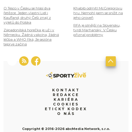
O Tesco v Česku se hlásí dva
Khabib odmítl McGregorovu
řetězce. Jeden vlastní Lidl i
hru: Nemohl jsem se snížit na
Kaufland, druhý Češi znají z
jeho úroveň
výletů do Polska
RFA je silnější na Slovensku,
Západonilská horečka je už i v
tvrdí Marhanský. V Česku
Německu. Žádná vakcína, žádná
přiznal problémy
léčba a WHO říká, že sezóna
teprve začíná
KONTAKT
REDAKCE
KARIÉRA
COOKIES
ETICKÝ KODEX
O NÁS
Copyright © 2016-2026 abcMedia Network, s.r.o.