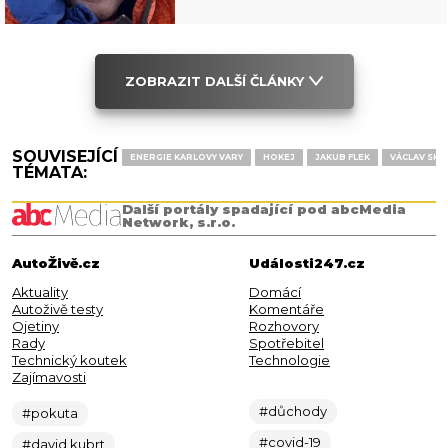
ZOBRAZIT DALŠÍ ČLÁNKY
SOUVISEJÍCÍ
ENERGIE KARLOVY VARY
HOKEJ
JAKUB FLEK
VÁCLAV SKU
TÉMATA:
Další portály spadající pod abcMedia
Network, s.r.o.
AutoŽivě.cz
Události247.cz
Aktuality
Domácí
Autoživě testy
Komentáře
Ojetiny
Rozhovory
Rady
Spotřebitel
Technický koutek
Technologie
Zajímavosti
#důchody
#pokuta
#covid-19
#david kubrt