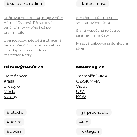
#královská rodina
#kuřecí maso
Režíroval ho Zelenka, hraje v něm
Smažené boží milosti ze
Háma i Dyková. Přesto diváci
smetanového těsta
seriál Limity vypínali už po
Slaná nepečená roláda se
prvním dílu
salámem a rajčaty
Dva rozvody, pět dětí a ztracená
Masová bábovka se šunkou a
farma. Krejčíř poprvé popsal, co
sýrem
mu zbylo po odchodu od
manželky Petry
DámskýDeník.cz
MMAmag.cz
Domácnost
Zahraniční MMA
Krása
CZ/SK MMA
Lifestyle
Videa
Móda
UFC
Vztahy
KSW
#letadlo
#jiří procházka
#herec
#ufc
#počasí
#oktagon