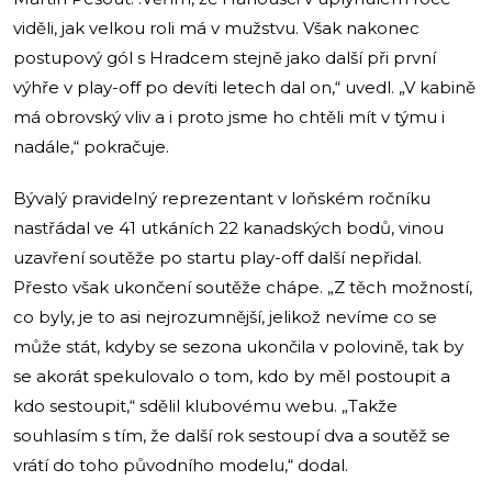
viděli, jak velkou roli má v mužstvu. Však nakonec
postupový gól s Hradcem stejně jako další při první
výhře v play-off po devíti letech dal on,“ uvedl. „V kabině
má obrovský vliv a i proto jsme ho chtěli mít v týmu i
nadále,“ pokračuje.
Bývalý pravidelný reprezentant v loňském ročníku
nastřádal ve 41 utkáních 22 kanadských bodů, vinou
uzavření soutěže po startu play-off další nepřidal.
Přesto však ukončení soutěže chápe. „Z těch možností,
co byly, je to asi nejrozumnější, jelikož nevíme co se
může stát, kdyby se sezona ukončila v polovině, tak by
se akorát spekulovalo o tom, kdo by měl postoupit a
kdo sestoupit,“ sdělil klubovému webu. „Takže
souhlasím s tím, že další rok sestoupí dva a soutěž se
vrátí do toho původního modelu,“ dodal.