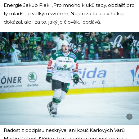
Energie Jakub Flek. „Pro mnoho kluků tady, obzlášť pro
ty mladší, je velkým vzorem. Nejen za to, co v hokeji
dokázal, ale i za to, jaký je člověk,“ dodává.
i
Radost z podpisu neskrýval ani kouč Karlových Varů
Martin Pešout. !Věřím, že i fanoušci v uplynulém roce