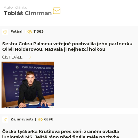
Autor článku
Tobiáš Cimrman
Fotbal
|
11363
Sestra Colea Palmera veřejně pochválila jeho partnerku
Olivii Holderovou. Nazvala ji nejhezčí holkou
ČÍST DÁLE
Zajímavosti
|
6596
Česká tyčkařka Krutilová přes sérii zranění ovládla
juniorské MS. Ještě ráno před finále měla pochyby