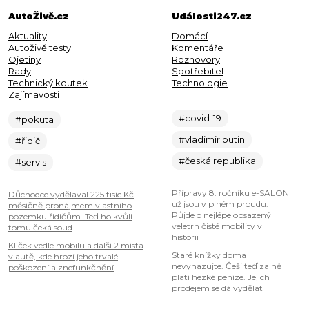
AutoŽivě.cz
Události247.cz
Aktuality
Domácí
Autoživě testy
Komentáře
Ojetiny
Rozhovory
Rady
Spotřebitel
Technický koutek
Technologie
Zajímavosti
#covid-19
#pokuta
#vladimir putin
#řidič
#česká republika
#servis
Přípravy 8. ročníku e-SALON
Důchodce vydělával 225 tisíc Kč
už jsou v plném proudu.
měsíčně pronájmem vlastního
Půjde o nejlépe obsazený
pozemku řidičům. Teď ho kvůli
veletrh čisté mobility v
tomu čeká soud
historii
Klíček vedle mobilu a další 2 místa
Staré knížky doma
v autě, kde hrozí jeho trvalé
nevyhazujte. Češi teď za ně
poškození a znefunkčnění
platí hezké peníze. Jejich
prodejem se dá vydělat