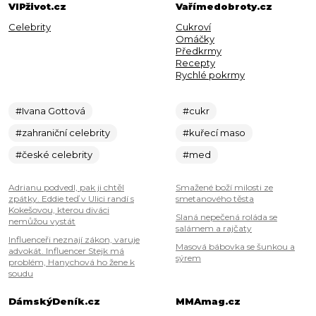
VIPživot.cz
Vařímedobroty.cz
Celebrity
Cukroví
Omáčky
Předkrmy
Recepty
Rychlé pokrmy
#Ivana Gottová
#cukr
#zahraniční celebrity
#kuřecí maso
#české celebrity
#med
Adrianu podvedl, pak ji chtěl
Smažené boží milosti ze
zpátky. Eddie teď v Ulici randí s
smetanového těsta
Kokešovou, kterou diváci
Slaná nepečená roláda se
nemůžou vystát
salámem a rajčaty
Influenceři neznají zákon, varuje
Masová bábovka se šunkou a
advokát. Influencer Stejk má
sýrem
problém, Hanychová ho žene k
soudu
DámskýDeník.cz
MMAmag.cz