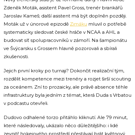
Zdeněk Moták, asistent Pavel Gross, trenér brankářů
Jaroslav Kameš; další asistent má být doplněn později.
Moták už v únorové epizodě
Zimáku
mluvil o potřebě
systematicky sledovat české hráče v NCAA a AHL a
budovat síť spolupracovníků v zámoří. Na šampionátu
ve Švýcarsku s Grossem hlavně pozorovali a sbírali
zkušenosti.
Jejich první kroky po turnaji? Dokončit realizační tým,
rozdělit kompetence mezi trenéry a rozjet širší scouting
za oceánem. Zní to prozaicky, ale právě absence téhle
infrastruktury byla jedním z témat, která Duda s Vrbatou
v podcastu otevřeli.
Dudovo odhalené torzo přitáhlo kliknutí. Ale 79 minut,
které následovaly, ukázalo něco důležitějšího: i lidé
zevnitř hokejového prostředí přestávají brát květnový