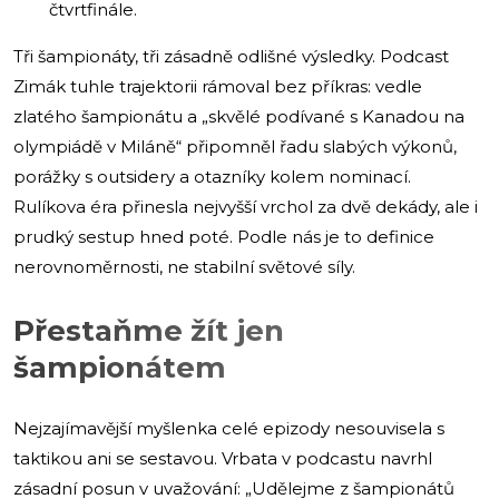
čtvrtfinále.
Tři šampionáty, tři zásadně odlišné výsledky. Podcast
Zimák tuhle trajektorii rámoval bez příkras: vedle
zlatého šampionátu a „skvělé podívané s Kanadou na
olympiádě v Miláně“ připomněl řadu slabých výkonů,
porážky s outsidery a otazníky kolem nominací.
Rulíkova éra přinesla nejvyšší vrchol za dvě dekády, ale i
prudký sestup hned poté. Podle nás je to definice
nerovnoměrnosti, ne stabilní světové síly.
Přestaňme žít jen
šampionátem
Nejzajímavější myšlenka celé epizody nesouvisela s
taktikou ani se sestavou. Vrbata v podcastu navrhl
zásadní posun v uvažování: „Udělejme z šampionátů