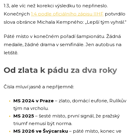
1:3, ale víc než korekci výsledku to nepřineslo.
Konečných
1:4 podle oficiálního zápisu IIHF
potvrdilo
slova obránce Michala Kempného: „Lepší tým vyhrál.“
Páté místo v konečném pořadí šampionátu. Žádná
medaile, žádné drama v semifinále. Jen autobus na
letiště.
Od zlata k pádu za dva roky
Čísla mluví jasně a nepříjemně:
MS 2024 v Praze
– zlato, domácí euforie, Rulíkův
tým na vrcholu.
MS 2025
– šesté místo, první signál, že pražský
triumf nemusí být norma.
MS 2026 ve Švýcarsku
– páté místo, konec ve