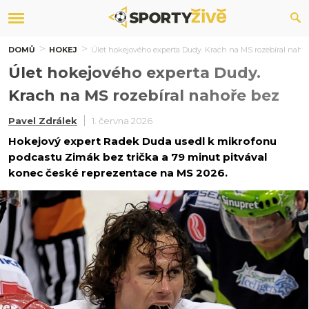
DOMŮ
HOKEJ
Úlet hokejového experta Dudy. Krach na MS rozebíral naho
Úlet hokejového experta Dudy.
Krach na MS rozebíral nahoře bez
Pavel Zdrálek
1. června 2026
Hokejový expert Radek Duda usedl k mikrofonu
podcastu Zimák bez trička a 79 minut pitvával
konec české reprezentace na MS 2026.