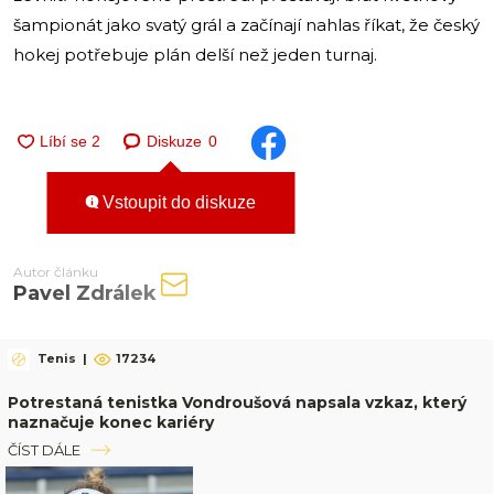
šampionát jako svatý grál a začínají nahlas říkat, že český
hokej potřebuje plán delší než jeden turnaj.
Diskuze
0
Vstoupit do diskuze
Autor článku
Pavel Zdrálek
Tenis
|
17234
Potrestaná tenistka Vondroušová napsala vzkaz, který
naznačuje konec kariéry
ČÍST DÁLE