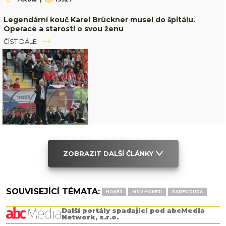
Legendární kouč Karel Brückner musel do špitálu.
Operace a starosti o svou ženu
ČÍST DÁLE
ZOBRAZIT DALŠÍ ČLÁNKY
SOUVISEJÍCÍ TÉMATA:
HOKEJ
MS V HOKEJI
RADEK DUDA
Další portály spadající pod abcMedia
Network, s.r.o.