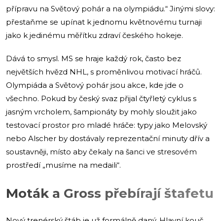
přípravu na Světový pohár a na olympiádu.“ Jinými slovy:
přestaňme se upínat k jednomu květnovému turnaji
jako k jedinému měřítku zdraví českého hokeje.
Dává to smysl. MS se hraje každý rok, často bez
největších hvězd NHL, s proměnlivou motivací hráčů.
Olympiáda a Světový pohár jsou akce, kde jde o
všechno. Pokud by český svaz přijal čtyřletý cyklus s
jasným vrcholem, šampionáty by mohly sloužit jako
testovací prostor pro mladé hráče: typy jako Melovský
nebo Alscher by dostávaly reprezentační minuty dřív a
soustavněji, místo aby čekaly na šanci ve stresovém
prostředí „musíme na medaili“.
Moták a Gross přebírají štafetu
Nový trenérský štáb je už formálně daný. Hlavní kouč