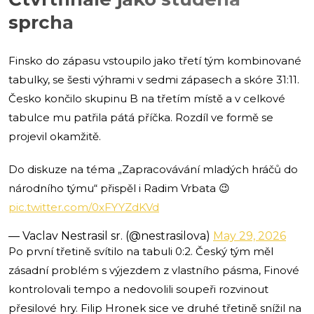
sprcha
Finsko do zápasu vstoupilo jako třetí tým kombinované
tabulky, se šesti výhrami v sedmi zápasech a skóre 31:11.
Česko končilo skupinu B na třetím místě a v celkové
tabulce mu patřila pátá příčka. Rozdíl ve formě se
projevil okamžitě.
Do diskuze na téma „Zapracovávání mladých hráčů do
národního týmu“ přispěl i Radim Vrbata 😉
pic.twitter.com/0xFYYZdKVd
— Vaclav Nestrasil sr. (@nestrasilova)
May 29, 2026
Po první třetině svítilo na tabuli 0:2. Český tým měl
zásadní problém s výjezdem z vlastního pásma, Finové
kontrolovali tempo a nedovolili soupeři rozvinout
přesilové hry. Filip Hronek sice ve druhé třetině snížil na