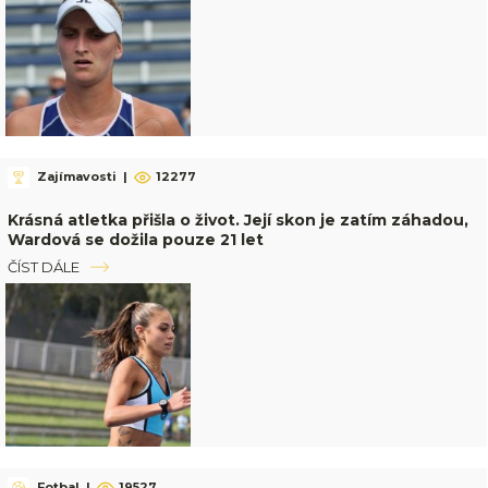
Zajímavosti
|
12277
Krásná atletka přišla o život. Její skon je zatím záhadou,
Wardová se dožila pouze 21 let
ČÍST DÁLE
Fotbal
|
19527