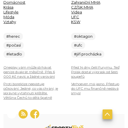
Domácnost
Zahraniční MMA
Krása
CZ/SK MMA
Lifestyle
Videa
Móda
UFC
Vztahy
KSW
#herec
#oktagon
#počasí
#ufc
#letadlo
#jiří procházka
Oneplay vám může strhávat
Před 14 dny čelil Furymu. Teď
peníze dvakrát měsíčně. Přes 6
Polák dostal výprask od šesti
000 Kč navíc a žádné varování
soupeřů
Proti borelióze neexistuje
Verhoeven má jasno. Přestup
očkování. Jediné, co vás chrání, je
do UFC mu finančně nedává
správné vytáhnutí klíštěte.
smysl
Většina Čechů to dělá špatně