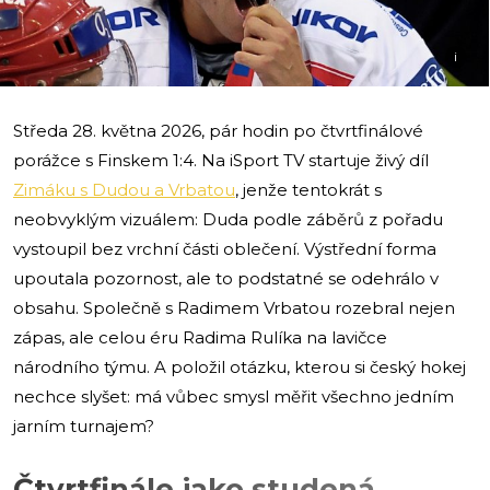
i
Středa 28. května 2026, pár hodin po čtvrtfinálové
porážce s Finskem 1:4. Na iSport TV startuje živý díl
Zimáku s Dudou a Vrbatou
, jenže tentokrát s
neobvyklým vizuálem: Duda podle záběrů z pořadu
vystoupil bez vrchní části oblečení. Výstřední forma
upoutala pozornost, ale to podstatné se odehrálo v
obsahu. Společně s Radimem Vrbatou rozebral nejen
zápas, ale celou éru Radima Rulíka na lavičce
národního týmu. A položil otázku, kterou si český hokej
nechce slyšet: má vůbec smysl měřit všechno jedním
jarním turnajem?
Čtvrtfinále jako studená