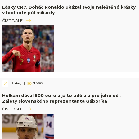
Lásky CR7. Boháč Ronaldo ukázal svoje naleštěné krásky
v hodnotě půl miliardy
ČÍST DÁLE
Hokej
|
9390
Holkám dával 500 euro a já to udělala pro jeho oči.
Zálety slovenského reprezentanta Gáboríka
ČÍST DÁLE