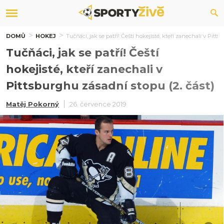
DOMŮ
HOKEJ
Tučňáci, jak se patří! Čeští hokejisté, kteří zanechali v Pitts
Tučňáci, jak se patří! Čeští
hokejisté, kteří zanechali v
Pittsburghu zásadní stopu (2. část)
Matěj Pokorný
26. července 2019