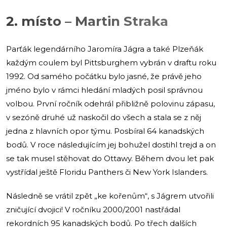
2. místo – Martin Straka
Parťák legendárního Jaromíra Jágra a také Plzeňák
každým coulem byl Pittsburghem vybrán v draftu roku
1992. Od samého počátku bylo jasné, že právě jeho
jméno bylo v rámci hledání mladých posil správnou
volbou. První ročník odehrál přibližně polovinu zápasu,
v sezóně druhé už naskočil do všech a stala se z něj
jedna z hlavních opor týmu. Posbíral 64 kanadských
bodů. V roce následujícím jej bohužel dostihl trejd a on
se tak musel stěhovat do Ottawy. Během dvou let pak
vystřídal ještě Floridu Panthers či New York Islanders.
Následně se vrátil zpět „ke kořenům“, s Jágrem utvořili
zničující dvojici! V ročníku 2000/2001 nastřádal
rekordních 95 kanadských bodů. Po třech dalších