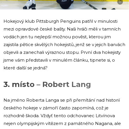
i
Hokejový klub Pittsburgh Penguins patřil v minulosti
mezi opravdové české bašty. Naši hráči měli v tamních
vodách jen tu nejlepší možnou pověst, kterou jim
zajistila pětice skvělých hokejistů, jenž se v jejich barvách
objevili a zanechali výraznou stopu. První dva hokejisty
jsme vám představili v minulém článku, tipnete si, o
které další se jedná?
3. místo – Robert Lang
Na jméno Roberta Langa se při přemítání nad historií
českého hokeje v zámoří často zapomíná, což je
rozhodně škoda. Vždyť tento odchovanec Litvínova
nejen olympijským vítězem z památného Nagana, ale