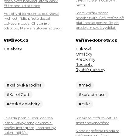
veletrh čisté mobility v
podivných pravidel, která vás v
historii
EU mohou stát tisíce
Staré knížky doma
Adaptivní tempomat dodržoval
nevyhazujte. Češi teď za ně
rychlost, řidič přesto dostal
platí hezké peníze. Jejich
pokutu a body. Chyba je v
prodejem se dá vydělat
odstupu, který si auto samo zvolí
VIPživot.cz
Vařímedobroty.cz
Celebrity
Cukroví
Omáčky
Předkrmy
Recepty
Rychlé pokrmy
#královská rodina
#med
#Karel Gott
#kuřecí maso
#české celebrity
#cukr
Hvězda první SuperStar má
Smažené boží milosti ze
jasno: Kdyby tehdy existoval
smetanového těsta
dnešní Instagram, internet by
Slaná nepečená roláda se
kolem něj šílel
salámem a rajčaty