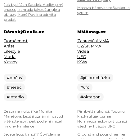
Jak bydlí Jan Saudek: Ateliér plný
Masová bábovka se šunkou a
chaosu, zahrada jako džungle a
sýrem
obrazy, které Pavlína odmítá
prodat
DámskýDeník.cz
MMAmag.cz
Domácnost
Zahraniční MMA
Krása
CZ/SK MMA
Lifestyle
Videa
Móda
UFC
Vztahy
KSW
#počasí
#jiří procházka
#herec
#ufc
#letadlo
#oktagon
Ze sta na nulu, říká Monika
Pimbletta ukončí, Topuriu
Marešová. Leoš jí oznámil rozvod
knokautuje. Usman
v těhotenství, pak podle ní mizel
Nurmagomedov prý porazí
na dny k milence
všechny hvězdy UFC
Jedete letos k moři? Čtyřčlenná
Ground and pound není jen