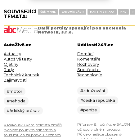
SOUVISEJÍCÍ
ČEŠI V NHL
JAROMÍR JÁGR
MARTIN STRAKA
NHL
PIT
TÉMATA:
Další portály spadající pod abcMedia
Network, s.r.o.
AutoŽivě.cz
Události247.cz
Aktuality
Domácí
Autoživě testy
Komentáře
Ojetiny
Rozhovory
Rady
Spotřebitel
Technický koutek
Technologie
Zajímavosti
#zdražování
#motor
#česká republika
#nehoda
#peníze
#řidičský průkaz
Přípravy 8. ročníku e-SALON
V Rakousku vám policista změří
už jsou v plném proudu.
rychlost pouhým odhadem a
Půjde o nejlépe obsazený
soud mu dá za pravdu. Seznam