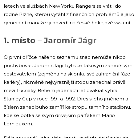
letech ve službách New Yorku Rangers se vrátil do
rodné Plzně, kterou vytáhl z finančních problémů a jako
generální manažer ji dovedl na české hokejové výsluní.
1. místo – Jaromír Jágr
O první příčce našeho seznamu snad nemůže nikdo
pochybovat. Jaromír Jágr byl sice takovým zámořským
cestovatelem (zejména na sklonku své zahraniční fáze
kariéry), nicméně nejvýraznější stopu zanechal právě
mezi Tučňáky. Během jedenácti let dvakrát vyhrál
Stanley Cup v roce 1991 a 1992. Dres s jeho jménem a
číslem zanedlouho zamíří ke stropu tamního stadionu,
kde se potká se svým dřívějším parťákem Mario
Lemieuxem.