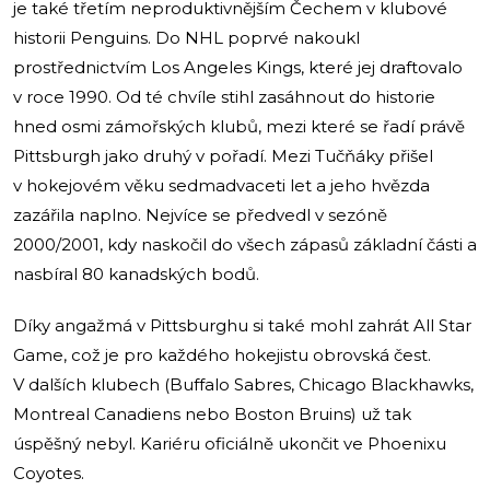
je také třetím neproduktivnějším Čechem v klubové
historii Penguins. Do NHL poprvé nakoukl
prostřednictvím Los Angeles Kings, které jej draftovalo
v roce 1990. Od té chvíle stihl zasáhnout do historie
hned osmi zámořských klubů, mezi které se řadí právě
Pittsburgh jako druhý v pořadí. Mezi Tučňáky přišel
v hokejovém věku sedmadvaceti let a jeho hvězda
zazářila naplno. Nejvíce se předvedl v sezóně
2000/2001, kdy naskočil do všech zápasů základní části a
nasbíral 80 kanadských bodů.
Díky angažmá v Pittsburghu si také mohl zahrát All Star
Game, což je pro každého hokejistu obrovská čest.
V dalších klubech (Buffalo Sabres, Chicago Blackhawks,
Montreal Canadiens nebo Boston Bruins) už tak
úspěšný nebyl. Kariéru oficiálně ukončit ve Phoenixu
Coyotes.