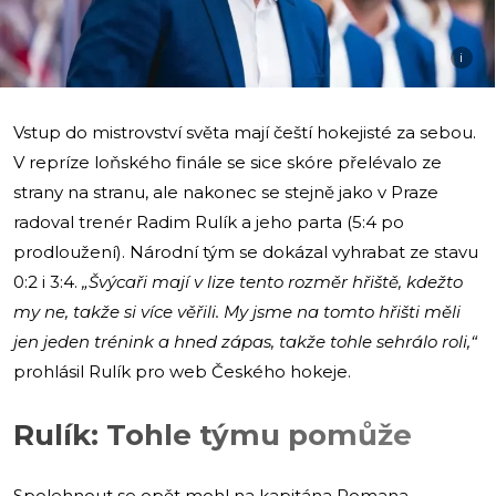
i
Vstup do mistrovství světa mají čeští hokejisté za sebou.
V repríze loňského finále se sice skóre přelévalo ze
strany na stranu, ale nakonec se stejně jako v Praze
radoval trenér Radim Rulík a jeho parta (5:4 po
prodloužení). Národní tým se dokázal vyhrabat ze stavu
0:2 i 3:4.
„Švýcaři mají v lize tento rozměr hřiště, kdežto
my ne, takže si více věřili. My jsme na tomto hřišti měli
jen jeden trénink a hned zápas, takže tohle sehrálo roli,“
prohlásil Rulík pro web Českého hokeje.
Rulík: Tohle týmu pomůže
Spolehnout se opět mohl na kapitána Romana