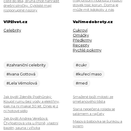
mají přitom hodnotu vyšších
čistě do lesa, druhá chce nahradit
stovek tisíc korun. Doma je
dnešní silničky. Cyklisté mají
může mít kdokoliv z nás
rozporuplné názory
VIPživot.cz
Vařímedobroty.cz
Celebrity
Cukroví
Omáčky
Předkrmy
Recepty
Rychlé pokrmy
#zahraniční celebrity
#cukr
#Ivana Gottová
#kuřecí maso
#Lela Vémolová
#med
Jak bydlí Zdeněk Podhůrský:
Smažené boží milosti ze
Koupil ruinu bez vody a elektřiny,
smetanového těsta
pak na ní makal 30 let. Dnes je z
Slaná nepečená roláda se
ní hotové sídlo
salámem a rajčaty
Jak bydlí Andrea Verešová:
Masová bábovka se šunkou a
Čtyřpatrová vila u Plzně, vlastní
sýrem
bazén, sauna i vířivka