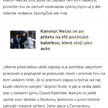
Martin Nečas totiž ještě do zápasu nemohl naskočit,
protože mu ze zámoří nedorazila výstroj (nyní už ji dle
rešerše redakce SportyŽivě ale má).
Kanonýr Nečas se po
příletu na MS pochlubil
kabelkou, která stojí jako
auto
„Máme před sebou další zápasy a je potřeba, abychom
pracovali a postupně se posouvali, navíc i srovnali hru na
tom velkém hřišti. Je to startovní zápas a teď se od něj
bude všechno odvíjet,“
doplnil Rulík. A jak si vedla další
star v českém týmu David Pastrňák. Nebylo to ještě
úplně ono. Velikán z Bostonu dokonce v první třetině
zahodil i trestné střílení. Jeho akce s Červenkou