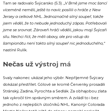
Tam se radovalo Švýcarsko (5:3).
„V Brně jsme moc šancí
víceméně neměli, ještě to navíc posílili o hráče z New
Jersey a celkově NHL. Jednoznačně silný soupeř, takže
jsem věděl, že to nebude jednoduchý zápas. Potřebovali
jsme se srovnat. Zároveň hráči věděli, jakou mají Švýcaři
sílu. Nechci říct, že měli obavy, ale pro vstup do
šampionátu není takto silný soupeř nic jednoduchého,“
nastínil Rulík.
Nečas už výstroj má
Svaly nakonec ukázal jeho výběr. Nepříjemné Švýcary
dokázal přestřílet. Gólové se kromě Červenky prosadili
Stránský, Zadina, Pyrochta a Sedlák. Za obhajobou zlata
tak vykročil tím správným směrem. A zvládl to i bez
jednoho z nejlepších útočníků NHL. Kanonýr Colorada