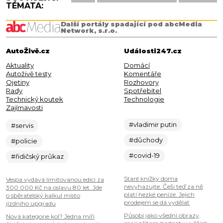
TÉMATA:
Další portály spadající pod abcMedia
Network, s.r.o.
AutoŽivě.cz
Události247.cz
Aktuality
Domácí
Autoživě testy
Komentáře
Ojetiny
Rozhovory
Rady
Spotřebitel
Technický koutek
Technologie
Zajímavosti
#vladimir putin
#servis
#důchody
#policie
#covid-19
#řidičský průkaz
Staré knížky doma
Vespa vydává limitovanou edici za
nevyhazujte. Češi teď za ně
300 000 Kč na oslavu 80 let. Jde
platí hezké peníze. Jejich
o sběratelský kalkul místo
prodejem se dá vydělat
jízdního upgradu
Působí jako všední obrazy,
Nová kategorie kol? Jedna míří