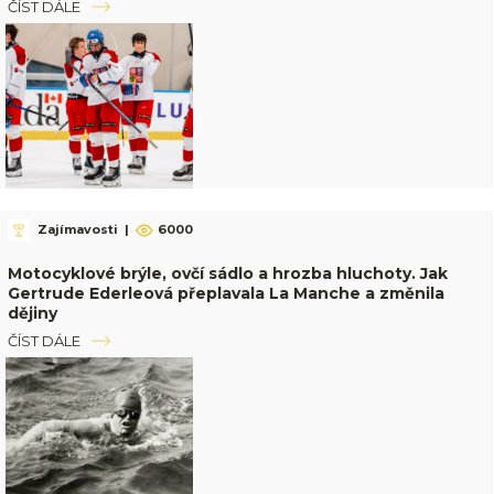
ČÍST DÁLE
Zajímavosti
|
6000
Motocyklové brýle, ovčí sádlo a hrozba hluchoty. Jak
Gertrude Ederleová přeplavala La Manche a změnila
dějiny
ČÍST DÁLE