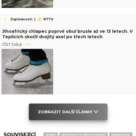
Zajímavosti
|
8770
Jihoafrický chlapec poprvé obul brusle až ve 13 letech. V
Teplicích skočil dvojitý axel po třech letech
ČÍST DÁLE
ZOBRAZIT DALŠÍ ČLÁNKY
SOUVISEJÍCÍ
HOKEJ
MISTROVSTVÍ SVĚTA V HOKEJI
RADIM RULÍK