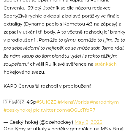
Červenku. 39letý útočník se dle názoru redakce
SportyŽivě rychle oklepal z bolavé porážky ve finále
extraligy (Dynamo padlo s Kometou 4:3 na zápasy) a
zapsal v utkání tři body. A to včetně rozhodující branky
v prodloužení.
„Pomůže to týmu, pomůže to i jim. Je to
pro sebevědomí to nejlepší, co se může stát. Jsme rádi,
že nám vstup do šampionátu vyšel i s takto těžkým
soupeřem,“
chválil Rulík své svěřence na
stránkách
hokejového svazu.
KÁPO Červus 🚨 rozhodl v prodloužení!
🇨🇭⚔️🇨🇿 4:5p
#SUICZE
#MensWorlds
#narodnitym
#ceskyhokej
pic.twitter.com/sOGLcTfdR7
— Český hokej (@czehockey)
May 9, 2025
Oba týmy se utkaly v neděli v generálce na MS v Brně.