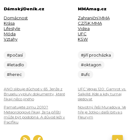
DámskýDeník.cz
MMAmag.cz
Domácnost
Zahraniční MMA
Krása
CZ/SK MMA
Lifestyle
Videa
Móda
UFC
Vztahy
KSW
#počasí
#jiří procházka
#letadlo
#oktagon
#herec
#ufc
ANO slibuje důchod v 65. Jenže z
UFC Vegas 120: Gamrot vs.
Bruselu vypluly dokumenty, které
Salkilld. Kde a kdy turnaj
říkají něco jiného
sledovat
Pamatujete zimu 2010?
Novotný řeší Muradova. Ve
Meteorologové říkají, že ta příští
hře je Jotko i další bitva s
může být podobná. A důvod leží v
Fleurym
Pacifiku