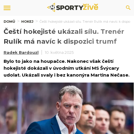
DOMŮ
HOKEJ
Čeští hokejisté ukázali sílu. Trenér Rulík má navíc k dispozi
Čeští hokejisté ukázali sílu. Trenér
Rulík má navíc k dispozici trumf
Radek Bardouzl
10. května 2025
Bylo to jako na houpačce. Nakonec však čeští
hokejisté dokázali v úvodním utkání MS Švýcary
udolat. Ukázali svaly i bez kanonýra Martina Nečase.