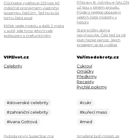
Přípravy 8. ročníku e-SALON
Důchodce vydělával 225 tisíc Kč
už jsou v plném proudu.
měsíčně pronájmem vlastního
Půjde o nejlépe obsazený
pozemku řidičům. Teď ho kvůli
veletrh čisté mobility v
tomu čeká soud
historii
Klíček vedle mobilu a další 2 místa
Staré knížky doma
v autě, kde hrozí jeho trvalé
nevyhazujte. Češi teď za ně
poškození a znefunkčnění
platí hezké peníze. Jejich
prodejem se dá vydělat
VIPživot.cz
Vařímedobroty.cz
Celebrity
Cukroví
Omáčky
Předkrmy
Recepty
Rychlé pokrmy
#slovenské celebrity
#cukr
#zahraniční celebrity
#kuřecí maso
#Ivana Gottová
#med
Hvězda první SuperStar má
Smažené boží milosti ze