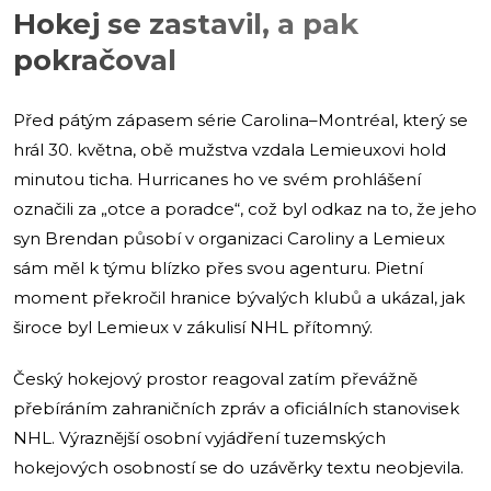
Hokej se zastavil, a pak
pokračoval
Před pátým zápasem série Carolina–Montréal, který se
hrál 30. května, obě mužstva vzdala Lemieuxovi hold
minutou ticha. Hurricanes ho ve svém prohlášení
označili za „otce a poradce“, což byl odkaz na to, že jeho
syn Brendan působí v organizaci Caroliny a Lemieux
sám měl k týmu blízko přes svou agenturu. Pietní
moment překročil hranice bývalých klubů a ukázal, jak
široce byl Lemieux v zákulisí NHL přítomný.
Český hokejový prostor reagoval zatím převážně
přebíráním zahraničních zpráv a oficiálních stanovisek
NHL. Výraznější osobní vyjádření tuzemských
hokejových osobností se do uzávěrky textu neobjevila.