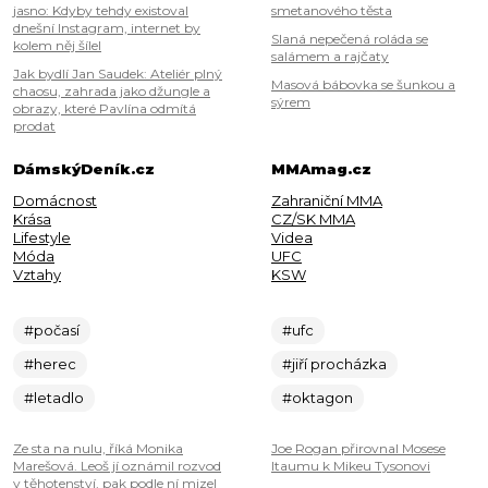
jasno: Kdyby tehdy existoval
smetanového těsta
dnešní Instagram, internet by
Slaná nepečená roláda se
kolem něj šílel
salámem a rajčaty
Jak bydlí Jan Saudek: Ateliér plný
Masová bábovka se šunkou a
chaosu, zahrada jako džungle a
sýrem
obrazy, které Pavlína odmítá
prodat
DámskýDeník.cz
MMAmag.cz
Domácnost
Zahraniční MMA
Krása
CZ/SK MMA
Lifestyle
Videa
Móda
UFC
Vztahy
KSW
#počasí
#ufc
#herec
#jiří procházka
#letadlo
#oktagon
Ze sta na nulu, říká Monika
Joe Rogan přirovnal Mosese
Marešová. Leoš jí oznámil rozvod
Itaumu k Mikeu Tysonovi
v těhotenství, pak podle ní mizel