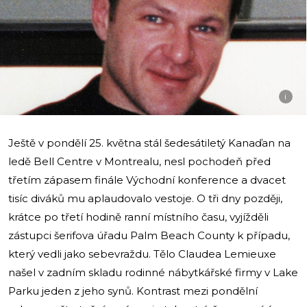
i
Ještě v pondělí 25. května stál šedesátiletý Kanaďan na
ledě Bell Centre v Montrealu, nesl pochodeň před
třetím zápasem finále Východní konference a dvacet
tisíc diváků mu aplaudovalo vestoje. O tři dny později,
krátce po třetí hodině ranní místního času, vyjížděli
zástupci šerifova úřadu Palm Beach County k případu,
který vedli jako sebevraždu. Tělo Claudea Lemieuxe
našel v zadním skladu rodinné nábytkářské firmy v Lake
Parku jeden z jeho synů. Kontrast mezi pondělní