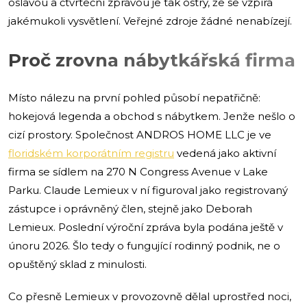
oslavou a čtvrteční zprávou je tak ostrý, že se vzpírá
jakémukoli vysvětlení. Veřejné zdroje žádné nenabízejí.
Proč zrovna nábytkářská firma
Místo nálezu na první pohled působí nepatřičně:
hokejová legenda a obchod s nábytkem. Jenže nešlo o
cizí prostory. Společnost ANDROS HOME LLC je ve
floridském korporátním registru
vedená jako aktivní
firma se sídlem na 270 N Congress Avenue v Lake
Parku. Claude Lemieux v ní figuroval jako registrovaný
zástupce i oprávněný člen, stejně jako Deborah
Lemieux. Poslední výroční zpráva byla podána ještě v
únoru 2026. Šlo tedy o fungující rodinný podnik, ne o
opuštěný sklad z minulosti.
Co přesně Lemieux v provozovně dělal uprostřed noci,