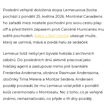
Poslední veřejně doložená stopa Lemieuxova života
pochází z pondělí 25. května 2026. Montréal Canadiens
ho zařadili mezi nositele pochodní pro svou cestu play-
off a před třetím zápasem proti Carolině Hurricanes mu
svěřili pochodeň.
Video z Bell Centre
ukazuje muže,
který se usmívá, mává a zvedá halu ze sedaček.
Lemieux totiž nebyl jen bývalá hvězda z archivních
záběrů. Do posledních dnů aktivně pracoval jako
hráčský agent a zastupoval mimo jiné brankáře
Frederika Andersena, obránce Rasmuse Anderssona,
útočníky Tima Meiera a Moritze Seidera. Andersen
později prozradil, že mu Lemieux volal ještě v pondělí
kvůli ceremoniálu v Montrealu. Nic z toho, co je veřejně
známo, nenaznačovalo, co přijde o tři dny později.