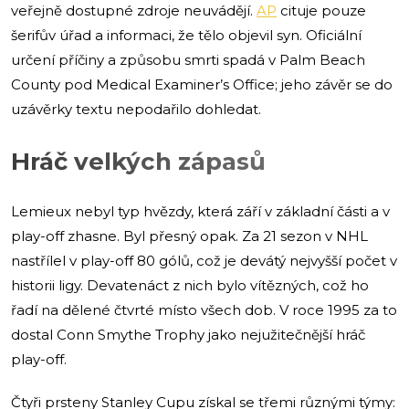
veřejně dostupné zdroje neuvádějí.
AP
cituje pouze
šerifův úřad a informaci, že tělo objevil syn. Oficiální
určení příčiny a způsobu smrti spadá v Palm Beach
County pod Medical Examiner’s Office; jeho závěr se do
uzávěrky textu nepodařilo dohledat.
Hráč velkých zápasů
Lemieux nebyl typ hvězdy, která září v základní části a v
play-off zhasne. Byl přesný opak. Za 21 sezon v NHL
nastřílel v play-off 80 gólů, což je devátý nejvyšší počet v
historii ligy. Devatenáct z nich bylo vítězných, což ho
řadí na dělené čtvrté místo všech dob. V roce 1995 za to
dostal Conn Smythe Trophy jako nejužitečnější hráč
play-off.
Čtyři prsteny Stanley Cupu získal se třemi různými týmy: