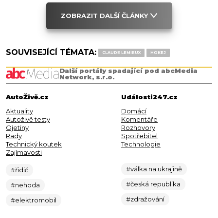
ZOBRAZIT DALŠÍ ČLÁNKY
SOUVISEJÍCÍ TÉMATA:
CLAUDE LEMIEUX
HOKEJ
Další portály spadající pod abcMedia
Network, s.r.o.
AutoŽivě.cz
Události247.cz
Aktuality
Domácí
Autoživě testy
Komentáře
Ojetiny
Rozhovory
Rady
Spotřebitel
Technický koutek
Technologie
Zajímavosti
#válka na ukrajině
#řidič
#česká republika
#nehoda
#zdražování
#elektromobil