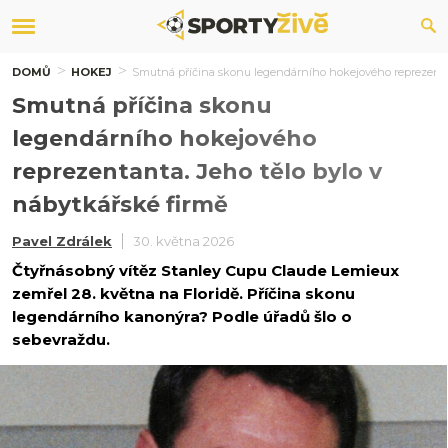
DOMŮ
HOKEJ
Smutná příčina skonu legendárního hokejového reprezentan
Smutná příčina skonu
legendárního hokejového
reprezentanta. Jeho tělo bylo v
nábytkářské firmě
Pavel Zdrálek
30. května 2026
Čtyřnásobný vítěz Stanley Cupu Claude Lemieux
zemřel 28. května na Floridě. Příčina skonu
legendárního kanonýra? Podle úřadů šlo o
sebevraždu.