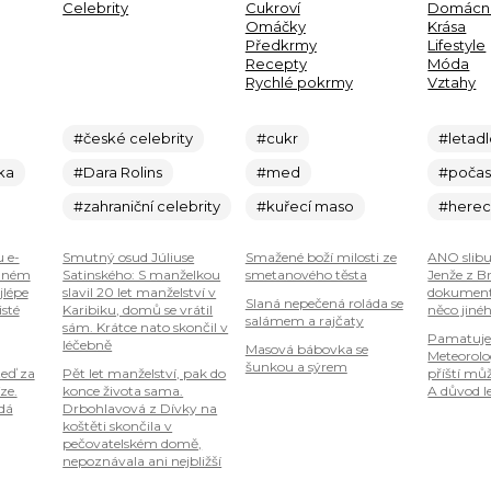
Celebrity
Cukroví
Domácn
Omáčky
Krása
Předkrmy
Lifestyle
Recepty
Móda
Rychlé pokrmy
Vztahy
#české celebrity
#cukr
#letad
ka
#Dara Rolins
#med
#počas
#zahraniční celebrity
#kuřecí maso
#here
u e-
Smutný osud Júliuse
Smažené boží milosti ze
ANO slibu
plném
Satinského: S manželkou
smetanového těsta
Jenže z B
jlépe
slavil 20 let manželství v
dokumenty
Slaná nepečená roláda se
isté
Karibiku, domů se vrátil
něco jiné
salámem a rajčaty
sám. Krátce nato skončil v
Pamatuje
léčebně
Masová bábovka se
Meteorolog
šunkou a sýrem
teď za
Pět let manželství, pak do
příští mů
ze.
konce života sama.
A důvod le
 dá
Drbohlavová z Dívky na
koštěti skončila v
pečovatelském domě,
nepoznávala ani nejbližší