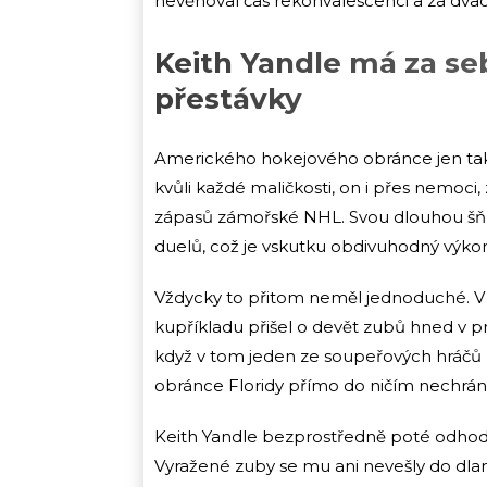
nevěnoval čas rekonvalescenci a za dvace
Keith Yandle má za se
přestávky
Amerického hokejového obránce jen tak 
kvůli každé maličkosti, on i přes nemoci,
zápasů zámořské NHL. Svou dlouhou šňů
duelů, což je vskutku obdivuhodný výko
Vždycky to přitom neměl jednoduché. V 
kupříkladu přišel o devět zubů hned v prv
když v tom jeden ze soupeřových hráčů 
obránce Floridy přímo do ničím nechrán
Keith Yandle bezprostředně poté odhodil 
Vyražené zuby se mu ani nevešly do dlaně