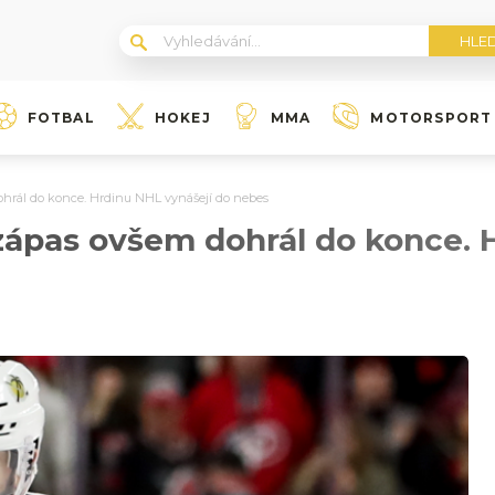
FOTBAL
HOKEJ
MMA
MOTORSPORT
dohrál do konce. Hrdinu NHL vynášejí do nebes
 zápas ovšem dohrál do konce. 