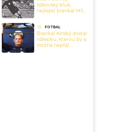
žižkovský kluk,
nejlepší brankář MS
1962 a finále v Chile,
které přepsaly jeho
FOTBAL
kariéru
Brankář Kinský dostal
nálepku, kterou by si
možná nepřál.
Nejsebevědomější
hráč Premier League