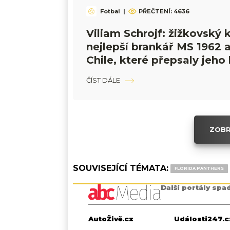
Fotbal
|
PŘEČTENÍ:
4636
Viliam Schrojf: žižkovský k
nejlepší brankář MS 1962 a
Chile, které přepsaly jeho 
ČÍST DÁLE
ZOBR
SOUVISEJÍCÍ TÉMATA:
FLORIDA PANTHERS
Další portály spa
AutoŽivě.cz
Události247.c