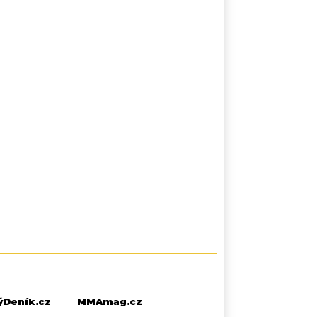
Deník.cz
MMAmag.cz