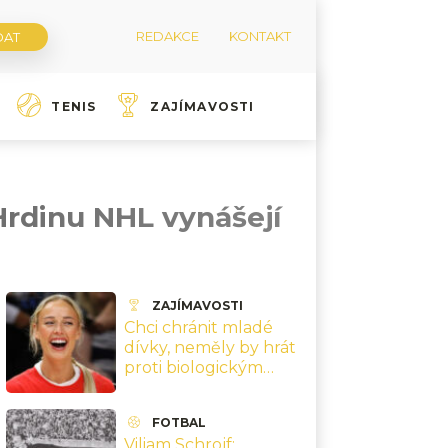
REDAKCE
KONTAKT
TENIS
ZAJÍMAVOSTI
Hrdinu NHL vynášejí
ZAJÍMAVOSTI
Chci chránit mladé
dívky, neměly by hrát
proti biologickým
mužům, říká hvězda
ženské NBA
FOTBAL
Cunninghamová
Viliam Schrojf: