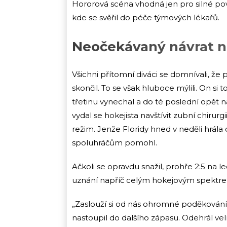
Hororová scéna vhodná jen pro silné pov
kde se svěřil do péče týmových lékařů.
Neočekávaný návrat na
Všichni přítomní diváci se domnívali, že
skončil. To se však hluboce mýlili. On si 
třetinu vynechal a do té poslední opět n
vydal se hokejista navštívit zubní chirur
režim. Jenže Floridy hned v neděli hrála d
spoluhráčům pomohl.
Ačkoli se opravdu snažil, prohře 2:5 na le
uznání napříč celým hokejovým spektrem
„Zaslouží si od nás ohromné poděkování
nastoupil do dalšího zápasu. Odehrál ve