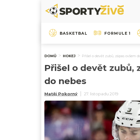
BASKETBAL
FORMULE 1
DOMŮ
HOKEJ
Přišel o devět zubů, zápas ovšem 
Přišel o devět zubů,
do nebes
Matěj Pokorný
27. listopadu 2019