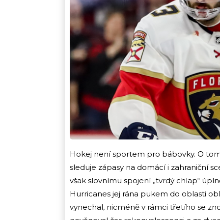
Hokej není sportem pro bábovky. O tom
sleduje zápasy na domácí i zahraniční s
však slovnímu spojení „tvrdý chlap“ úplně
Hurricanes jej rána pukem do oblasti obli
vynechal, nicméně v rámci třetího se zno