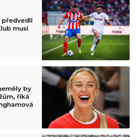
 předvedli
Klub musí
 neměly by
žům, říká
inghamová