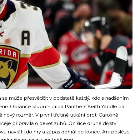
i
 se může přesvědčit v podstatě každý, kdo s nadšením
céně. Obránce klubu Florida Panthers Keith Yandle dal
 nový rozměr. V první třetině utkání proti Carolině
čeje připravila o devět zubů. On sice druhé dějství
vu navrátil do hry a zápas dohrál do konce. Ani posléze