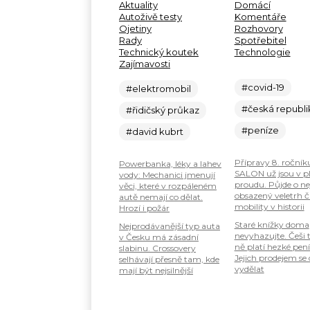
Aktuality
Domácí
Autoživě testy
Komentáře
Ojetiny
Rozhovory
Rady
Spotřebitel
Technický koutek
Technologie
Zajímavosti
#covid-19
#elektromobil
#česká republi
#řidičský průkaz
#peníze
#david kubrt
Přípravy 8. ročník
Powerbanka, léky a lahev
SALON už jsou v 
vody: Mechanici jmenují
proudu. Půjde o ne
věci, které v rozpáleném
obsazený veletrh č
autě nemají co dělat.
mobility v historii
Hrozí i požár
Staré knížky doma
Nejprodávanější typ auta
nevyhazujte. Češi 
v Česku má zásadní
ně platí hezké pení
slabinu. Crossovery
Jejich prodejem se
selhávají přesně tam, kde
vydělat
mají být nejsilnější