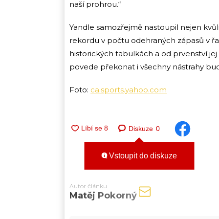
naší prohrou.“
Yandle samozřejmě nastoupil nejen kvůli
rekordu v počtu odehraných zápasů v řa
historických tabulkách a od prvenství jej
povede překonat i všechny nástrahy bud
Foto:
ca.sports.yahoo.com
Diskuze
0
Vstoupit do diskuze
Autor článku
Matěj Pokorný