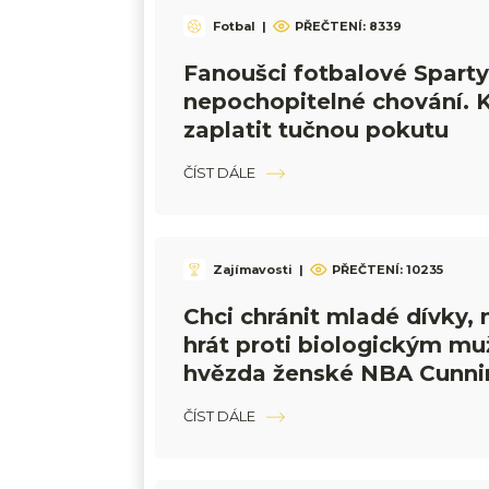
Fotbal
|
PŘEČTENÍ:
8339
Fanoušci fotbalové Sparty
nepochopitelné chování. 
zaplatit tučnou pokutu
ČÍST DÁLE
Zajímavosti
|
PŘEČTENÍ:
10235
Chci chránit mladé dívky,
hrát proti biologickým mu
hvězda ženské NBA Cunn
ČÍST DÁLE