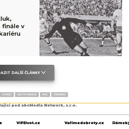
luk,
 finále v
kariéru
AZIT DALŠÍ ČLÁNKY
HOKEJ
KEITH YANDLE
NHL
ZRANĚNÍ
dající pod abcMedia Network, s.r.o.
z
VIPživot.cz
Vařímedobroty.cz
Dámský