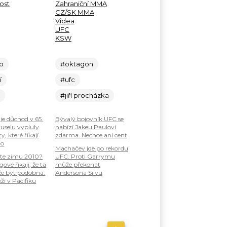
ost
Zahraniční MMA
CZ/SK MMA
Videa
UFC
KSW
lo
#oktagon
í
#ufc
c
#jiří procházka
je důchod v 65.
Bývalý bojovník UFC se
ruselu vypluly
nabízí Jakeu Paulovi
, které říkají
zdarma. Nechce ani cent
ho
Machačev jde po rekordu
te zimu 2010?
UFC. Proti Garrymu
ové říkají, že ta
může překonat
že být podobná.
Andersona Silvu
ží v Pacifiku