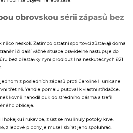
t hodin se objevil na ledě zase.
bou obrovskou sérii zápasů bez
něco neskolí. Zatímco ostatní sportovci zůstávají doma
 zranění či další vážné situace pravidelně nastupuje do
ru bez přestávky nyní prodloužil na neskutečných 821
n.
jednom z posledních zápasů proti Carolině Hurricane
ní třetině. Yandle pomalu putoval k vlastní střídačce,
nešikovně nahodil puk do středního pásma a trefil
ěného obličeje.
hokejku i rukavice, z úst se mu linuly potoky krve.
, z ledové plochy je museli sbírat jeho spoluhráči.