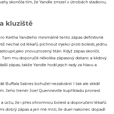
ahy skončila tím, že Yandle zmizel v útrobách stadionu,
 kluziště
 pro Keitha Yandleho minimálně tento zápas definitivně
totiž nechal od lékařů píchnout injekci proti bolesti, jednu
astoupil jako znovuzrozený titán. Když zápas skončil,
gii. Tam mu doporučili několika zápasový distanc a klidový
alší zápas, takže Yandle hodil jejich rady za hlavu a
dě Buffala Sabres bohužel nezabránil. I tak ale sklidil
. Jeho trenér Joel Quenneville kupříkladu pronesl:
 a úctu, že i přes ohromnou bolest a doporučení lékařů
lmi dobrý zápas a jen mě mrzí, že duel nakonec dopadl