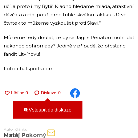
učí, a proto i my Rytíři Kladno hledáme mladá, atraktivní
děvčata a rádi použijeme tuhle skvělou taktiku. Už ve
čtvrtek to můžeme vyzkoušet proti Slavii.“
Můžeme tedy doufat, že by se Jágr s Renátou mohli dát
nakonec dohromady? Jedině v případě, že přestane
fandit Litvínovu!
Foto: chatsports.com
Diskuze
0
Vstoupit do diskuze
Autor článku
Matěj Pokorný