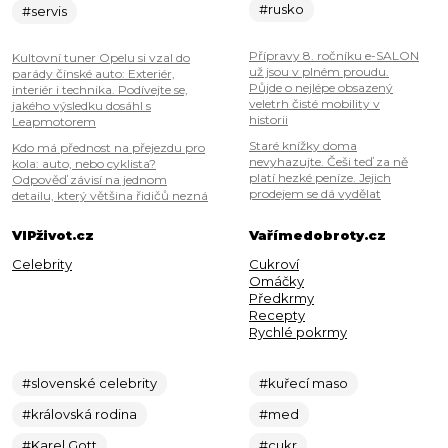
#rusko
#servis
Přípravy 8. ročníku e-SALON
Kultovní tuner Opelu si vzal do
už jsou v plném proudu.
parády čínské auto: Exteriér,
Půjde o nejlépe obsazený
interiér i technika. Podívejte se,
veletrh čisté mobility v
jakého výsledku dosáhl s
historii
Leapmotorem
Staré knížky doma
Kdo má přednost na přejezdu pro
nevyhazujte. Češi teď za ně
kola: auto, nebo cyklista?
platí hezké peníze. Jejich
Odpověď závisí na jednom
prodejem se dá vydělat
detailu, který většina řidičů nezná
VIPživot.cz
Vařímedobroty.cz
Celebrity
Cukroví
Omáčky
Předkrmy
Recepty
Rychlé pokrmy
#slovenské celebrity
#kuřecí maso
#královská rodina
#med
#Karel Gott
#cukr