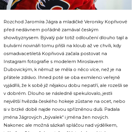
Rozchod Jaromíra Jágra a mladičké Veroniky Kopřivové
před nedávnem pořádně zamával českým
showbyznysem. Bývalý pár totiž odloučení dlouho tajil a
bulvární novináři tomu přišli na kloub až ve chvíli, kdy
osmadvacetiletá Kopřivová začala postovat na
Instagram fotografie s modelem Miroslavem
Dubovickým, k němuž se měla o něco více, než je na
přátele zdrávo. Ihned poté se oba exmilenci veřejně
vyjádřili, že k sobě již nějakou dobu nepatří, ale rozešli se
v dobrém. Dlouho se následně spekulovalo, jestli
největší hvězda českého hokeje zůstane na ocet, nebo
si v brzké době najde novou spřízněnou duši. Padala
jména Jágrových „bývalek“ i jména žen nových.
Nakonec ale možná sázkaři spláčou nad výdělkem,