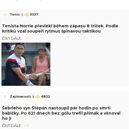
Tenis
|
5337
Tenista Norrie převlékl během zápasu 8 triček. Podle
kritiků vzal soupeři rytmus špinavou taktikou
ČÍST DÁLE
Zajímavosti
|
6832
Šebrleho syn Štěpán nastoupil pár hodin po smrti
babičky. Po 621 dnech bez gólu trefil přímák a věnoval
ho jí
ČÍST DÁLE