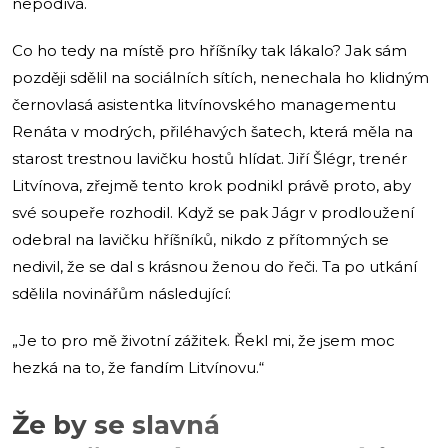
nepodívá.
Co ho tedy na místě pro hříšníky tak lákalo? Jak sám
později sdělil na sociálních sítích, nenechala ho klidným
černovlasá asistentka litvínovského managementu
Renáta v modrých, přiléhavých šatech, která měla na
starost trestnou lavičku hostů hlídat. Jiří Šlégr, trenér
Litvínova, zřejmě tento krok podnikl právě proto, aby
své soupeře rozhodil. Když se pak Jágr v prodloužení
odebral na lavičku hříšníků, nikdo z přítomných se
nedivil, že se dal s krásnou ženou do řeči. Ta po utkání
sdělila novinářům následující:
„Je to pro mě životní zážitek. Řekl mi, že jsem moc
hezká na to, že fandím Litvínovu.“
Že by se slavná