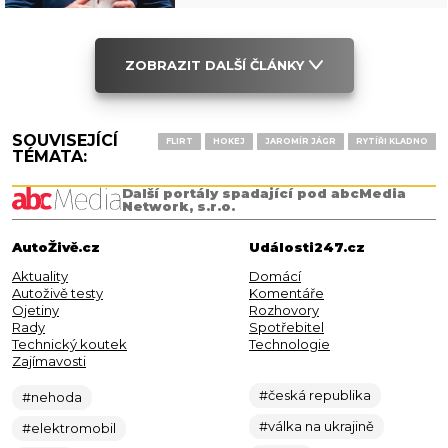
ZOBRAZIT DALŠÍ ČLÁNKY
SOUVISEJÍCÍ
FLIRT
HOKEJ
JAROMÍR JÁGR
RYTÍŘI KLADNO
TÉMATA:
Další portály spadající pod abcMedia
Network, s.r.o.
AutoŽivě.cz
Události247.cz
Aktuality
Domácí
Autoživě testy
Komentáře
Ojetiny
Rozhovory
Rady
Spotřebitel
Technický koutek
Technologie
Zajímavosti
#česká republika
#nehoda
#válka na ukrajině
#elektromobil