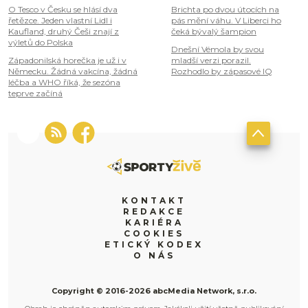
O Tesco v Česku se hlásí dva
Brichta po dvou útocích na
řetězce. Jeden vlastní Lidl i
pás mění váhu. V Liberci ho
Kaufland, druhý Češi znají z
čeká bývalý šampion
výletů do Polska
Dnešní Vémola by svou
Západonilská horečka je už i v
mladší verzi porazil.
Německu. Žádná vakcína, žádná
Rozhodlo by zápasové IQ
léčba a WHO říká, že sezóna
teprve začíná
KONTAKT
REDAKCE
KARIÉRA
COOKIES
ETICKÝ KODEX
O NÁS
Copyright © 2016-2026 abcMedia Network, s.r.o.