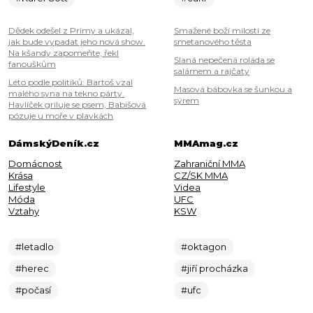
Dědek odešel z Primy a ukázal,
Smažené boží milosti ze
jak bude vypadat jeho nová show.
smetanového těsta
Na kšandy zapomeňte, řekl
Slaná nepečená roláda se
fanouškům
salámem a rajčaty
Léto podle politiků: Bartoš vzal
Masová bábovka se šunkou a
malého syna na tekno párty.
sýrem
Havlíček griluje se psem, Babišová
pózuje u moře v plavkách
DámskýDeník.cz
MMAmag.cz
Domácnost
Zahraniční MMA
Krása
CZ/SK MMA
Lifestyle
Videa
Móda
UFC
Vztahy
KSW
#letadlo
#oktagon
#herec
#jiří procházka
#počasí
#ufc