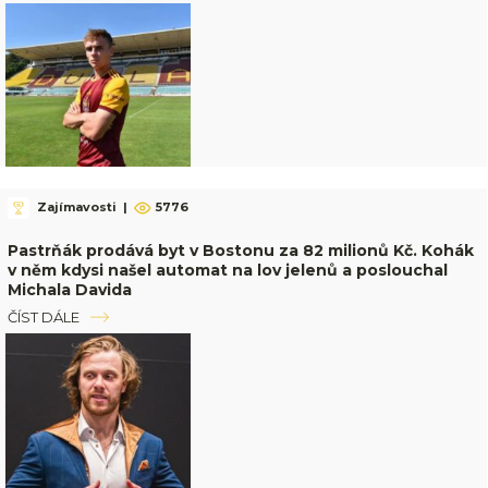
Zajímavosti
|
5776
Pastrňák prodává byt v Bostonu za 82 milionů Kč. Kohák
v něm kdysi našel automat na lov jelenů a poslouchal
Michala Davida
ČÍST DÁLE