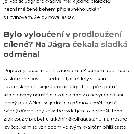
jelikož se Jágr překvapivě měl k jedné prakticky
neznámé ženě během přípravného utkání
s Litvínovem. Že by nová láska?
Bylo vyloučení v prodloužení
cílené? Na Jágra čekala sladká
odměna!
Přípravný zápas mezi Litvínovem a Kladnem opět zcela
zaslouženě odvládl sedmačtyřicetiletý velikán
tuzemského hokeje Jaromír Jágr. Ten i přes patnáct
kilo nadváhy neustále jezdí na doraz a nevynechá ani
jediný puk. Ačkoli se jednalo o přípravu, měl zajisté
pádný důvod, aby ze sebe vydal jen to nejlepší. Jeho
zrak totiž v průběhu utkání několikrát stanul na trestné
lavičce, kam se vzhledem ke svým kvalitám příliš často