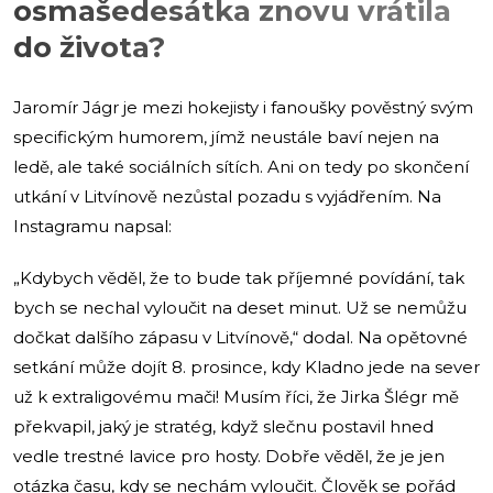
osmašedesátka znovu vrátila
do života?
Jaromír Jágr je mezi hokejisty i fanoušky pověstný svým
specifickým humorem, jímž neustále baví nejen na
ledě, ale také sociálních sítích. Ani on tedy po skončení
utkání v Litvínově nezůstal pozadu s vyjádřením. Na
Instagramu napsal:
„Kdybych věděl, že to bude tak příjemné povídání, tak
bych se nechal vyloučit na deset minut. Už se nemůžu
dočkat dalšího zápasu v Litvínově,“ dodal. Na opětovné
setkání může dojít 8. prosince, kdy Kladno jede na sever
už k extraligovému mači! Musím říci, že Jirka Šlégr mě
překvapil, jaký je stratég, když slečnu postavil hned
vedle trestné lavice pro hosty. Dobře věděl, že je jen
otázka času, kdy se nechám vyloučit. Člověk se pořád