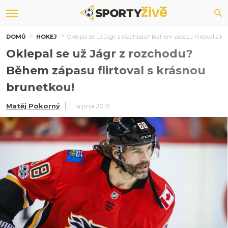
DOMŮ
HOKEJ
Oklepal se už Jágr z rozchodu? Během zápasu flirtoval s k
Oklepal se už Jágr z rozchodu?
Během zápasu flirtoval s krásnou
brunetkou!
Matěj Pokorný
1. srpna 2019