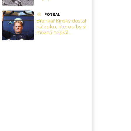
1962 a finále v Chile,
které přepsaly jeho
FOTBAL
kariéru
Brankář Kinský dostal
nálepku, kterou by si
možná nepřál.
Nejsebevědomější
hráč Premier League