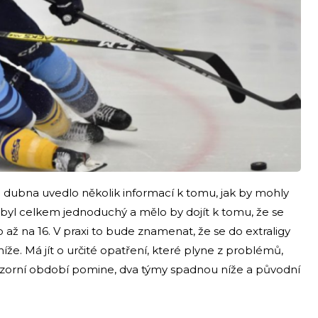
dubna uvedlo několik informací k tomu, jak by mohly
án byl celkem jednoduchý a mělo by dojít k tomu, že se
to až na 16. V praxi to bude znamenat, že se do extraligy
že. Má jít o určité opatření, které plyne z problémů,
vizorní období pomine, dva týmy spadnou níže a původní