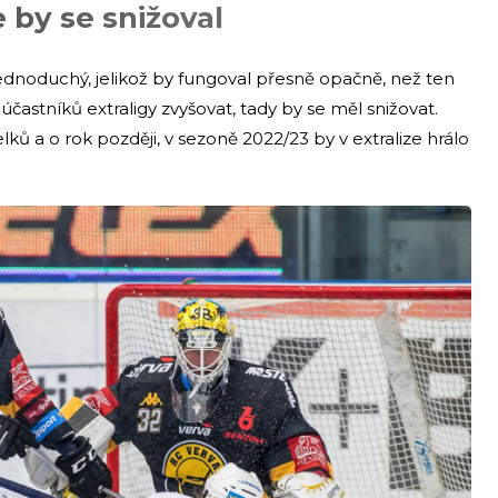
e by se snižoval
ednoduchý, jelikož by fungoval přesně opačně, než ten
astníků extraligy zvyšovat, tady by se měl snižovat.
lků a o rok později, v sezoně 2022/23 by v extralize hrálo