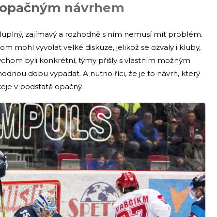
 s opačným návrhem
luplný, zajímavý a rozhodně s ním nemusí mít problém.
m mohl vyvolat velké diskuze, jelikož se ozvaly i kluby,
chom byli konkrétní, týmy přišly s vlastním možným
odnou dobu vypadat. A nutno říci, že je to návrh, který
eje v podstatě opačný.