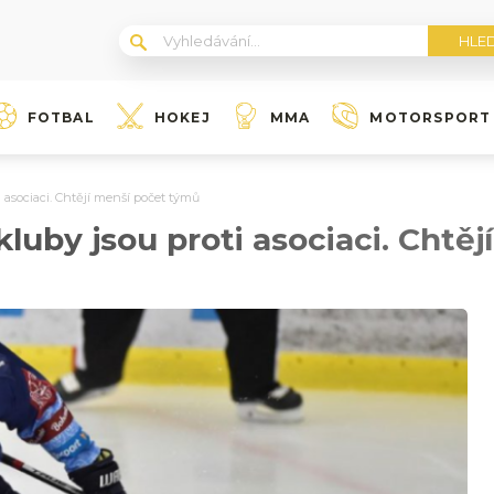
FOTBAL
HOKEJ
MMA
MOTORSPORT
i asociaci. Chtějí menší počet týmů
kluby jsou proti asociaci. Chtě