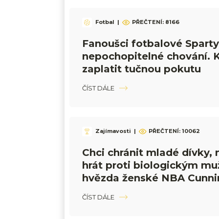
Fotbal
|
PŘEČTENÍ:
8166
Fanoušci fotbalové Sparty
nepochopitelné chování. 
zaplatit tučnou pokutu
ČÍST DÁLE
Zajímavosti
|
PŘEČTENÍ:
10062
Chci chránit mladé dívky,
hrát proti biologickým mu
hvězda ženské NBA Cunn
ČÍST DÁLE