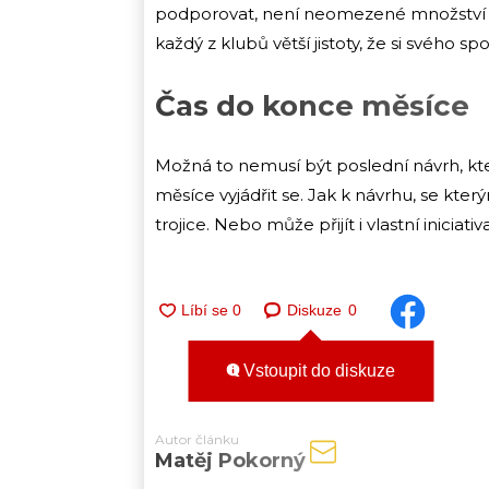
podporovat, není neomezené množství a
každý z klubů větší jistoty, že si svého 
Čas do konce měsíce
Možná to nemusí být poslední návrh, kte
měsíce vyjádřit se. Jak k návrhu, se který
trojice. Nebo může přijít i vlastní iniciativ
Diskuze
0
Vstoupit do diskuze
Autor článku
Matěj Pokorný