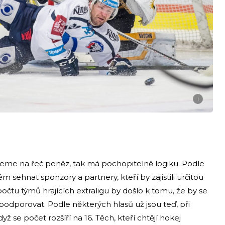
i
eme na řeč peněz, tak má pochopitelně logiku. Podle
m sehnat sponzory a partnery, kteří by zajistili určitou
čtu týmů hrajících extraligu by došlo k tomu, že by se
j podporovat. Podle některých hlasů už jsou teď, při
ž se počet rozšíří na 16. Těch, kteří chtějí hokej