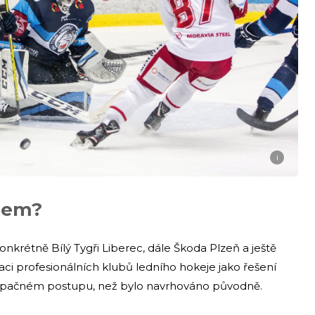
i
rhem?
konkrétně Bílý Tygři Liberec, dále Škoda Plzeň a ještě
iaci profesionálních klubů ledního hokeje jako řešení
la opačném postupu, než bylo navrhováno původně.