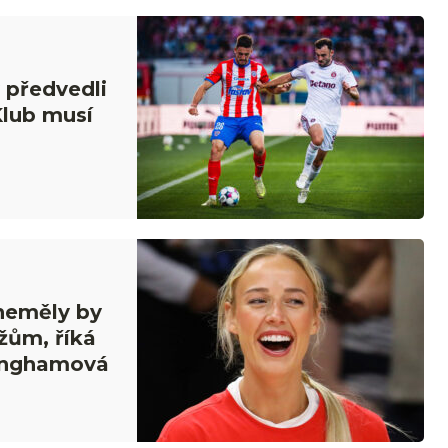
 předvedli
Klub musí
 neměly by
žům, říká
inghamová