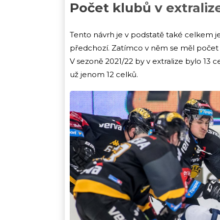
Počet klubů v extraliz
Tento návrh je v podstatě také celkem j
předchozí. Zatímco v něm se měl počet úč
V sezoně 2021/22 by v extralize bylo 13 ce
už jenom 12 celků.