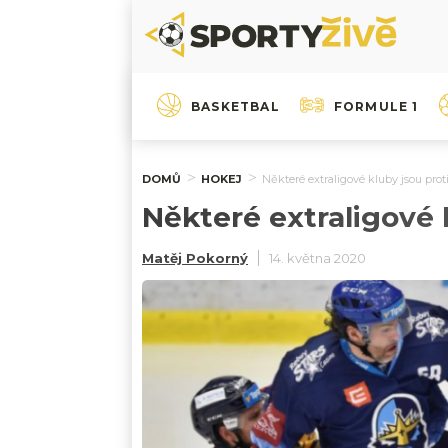
BASKETBAL
FORMULE 1
DOMŮ
HOKEJ
Některé extraligové kluby jsou prot
Některé extraligové 
Matěj Pokorný
14. května 2020