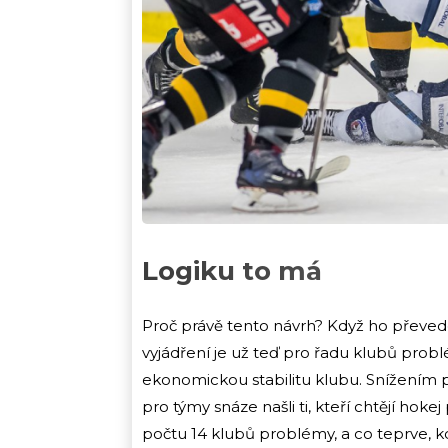
Logiku to má
Proč právě tento návrh? Když ho převed
vyjádření je už teď pro řadu klubů problé
ekonomickou stabilitu klubu. Snížením po
pro týmy snáze našli ti, kteří chtějí hoke
počtu 14 klubů problémy, a co teprve, kdy