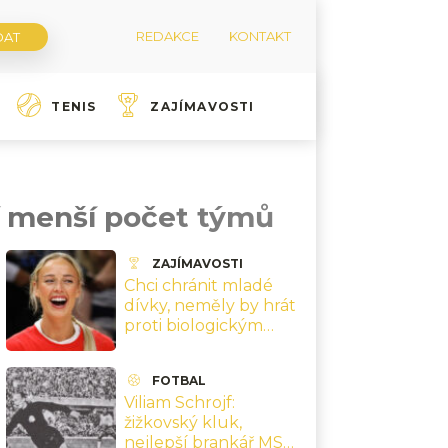
REDAKCE
KONTAKT
TENIS
ZAJÍMAVOSTI
jí menší počet týmů
ZAJÍMAVOSTI
Chci chránit mladé
dívky, neměly by hrát
proti biologickým
mužům, říká hvězda
ženské NBA
FOTBAL
Cunninghamová
Viliam Schrojf:
žižkovský kluk,
nejlepší brankář MS