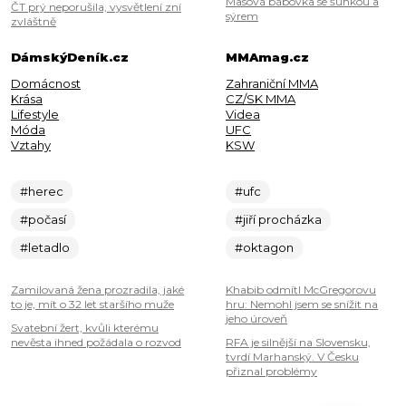
Masová bábovka se šunkou a
ČT prý neporušila, vysvětlení zní
sýrem
zvláštně
DámskýDeník.cz
MMAmag.cz
Domácnost
Zahraniční MMA
Krása
CZ/SK MMA
Lifestyle
Videa
Móda
UFC
Vztahy
KSW
#herec
#ufc
#počasí
#jiří procházka
#letadlo
#oktagon
Zamilovaná žena prozradila, jaké
Khabib odmítl McGregorovu
to je, mít o 32 let staršího muže
hru: Nemohl jsem se snížit na
jeho úroveň
Svatební žert, kvůli kterému
nevěsta ihned požádala o rozvod
RFA je silnější na Slovensku,
tvrdí Marhanský. V Česku
přiznal problémy