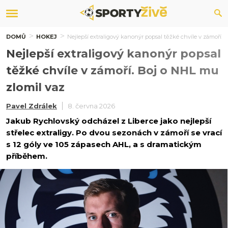
DOMŮ
HOKEJ
Nejlepší extraligový kanonýr popsal těžké chvíle v zámoří. 
Nejlepší extraligový kanonýr popsal
těžké chvíle v zámoří. Boj o NHL mu
zlomil vaz
Pavel Zdrálek
8. června 2026
Jakub Rychlovský odcházel z Liberce jako nejlepší
střelec extraligy. Po dvou sezonách v zámoří se vrací
s 12 góly ve 105 zápasech AHL, a s dramatickým
příběhem.