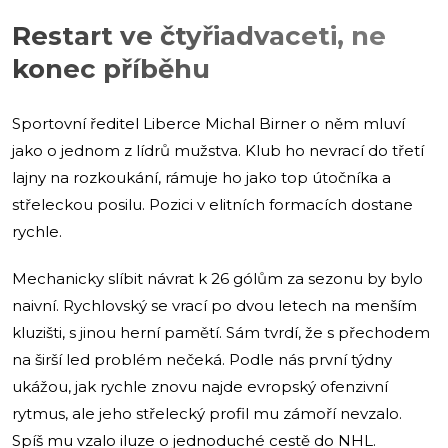
Restart ve čtyřiadvaceti, ne
konec příběhu
Sportovní ředitel Liberce Michal Birner o něm mluví
jako o jednom z lídrů mužstva. Klub ho nevrací do třetí
lajny na rozkoukání, rámuje ho jako top útočníka a
střeleckou posilu. Pozici v elitních formacích dostane
rychle.
Mechanicky slíbit návrat k 26 gólům za sezonu by bylo
naivní. Rychlovský se vrací po dvou letech na menším
kluzišti, s jinou herní pamětí. Sám tvrdí, že s přechodem
na širší led problém nečeká. Podle nás první týdny
ukážou, jak rychle znovu najde evropský ofenzivní
rytmus, ale jeho střelecký profil mu zámoří nevzalo.
Spíš mu vzalo iluze o jednoduché cestě do NHL.