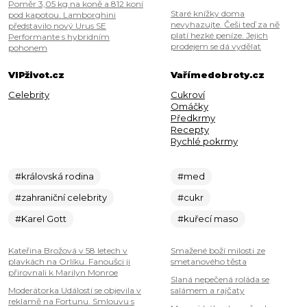
Poměr 3,05 kg na koně a 812 koní
Staré knížky doma
pod kapotou. Lamborghini
nevyhazujte. Češi teď za ně
představilo nový Urus SE
platí hezké peníze. Jejich
Performante s hybridním
prodejem se dá vydělat
pohonem
VIPživot.cz
Vařímedobroty.cz
Celebrity
Cukroví
Omáčky
Předkrmy
Recepty
Rychlé pokrmy
#královská rodina
#med
#zahraniční celebrity
#cukr
#Karel Gott
#kuřecí maso
Kateřina Brožová v 58 letech v
Smažené boží milosti ze
plavkách na Orlíku. Fanoušci ji
smetanového těsta
přirovnali k Marilyn Monroe
Slaná nepečená roláda se
Moderátorka Událostí se objevila v
salámem a rajčaty
reklamě na Fortunu. Smlouvu s