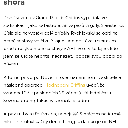
shora
První sezona v Grand Rapids Griffins vypadala ve
statistikách jako katastrofa: 38 zápasů, 3 góly, 5 asistencí.
Čísla ale nevypráví celý příběh. Rychlovský se ocitl na
hraně sestavy, ve čtvrté lajně, kde dostával minimum
prostoru. „Na hraně sestavy v AHL ve čtvrté lajně, kde
jsem se určitě nechtěl nacházet,“ popsal svou pozici po
návratu.
K tomu přišlo po Novém roce zranění horní části těla a
následná operace.
Hodnocení Griffins
uvádí, že
vynechal 27 z posledních 29 zápasů základní části.
Sezona pro něj fakticky skončila v lednu.
A pak tu byla třetí vrstva, ta nejtišší. S hráčem na farmě
nikdo nemluví každý den o tom, jak daleko je od NHL.