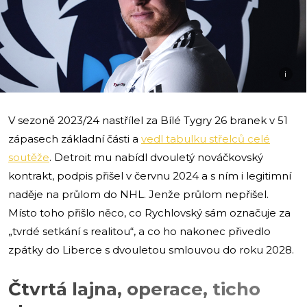
i
V sezoně 2023/24 nastřílel za Bílé Tygry 26 branek v 51
zápasech základní části a
vedl tabulku střelců celé
soutěže
. Detroit mu nabídl dvouletý nováčkovský
kontrakt, podpis přišel v červnu 2024 a s ním i legitimní
naděje na průlom do NHL. Jenže průlom nepřišel.
Místo toho přišlo něco, co Rychlovský sám označuje za
„tvrdé setkání s realitou“, a co ho nakonec přivedlo
zpátky do Liberce s dvouletou smlouvou do roku 2028.
Čtvrtá lajna, operace, ticho