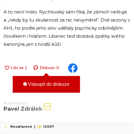
A to není málo. Rychlovský sám říká, že zámoří nelituje
a „nikdy by tu zkušenost za nic nevyměnil“. Dvě sezony v
AHL ho podle jeho slov udělaly psychicky odolnějším
člověkem i hráčem. Liberec teď dostává zpátky svého
kanonýra, jen s tvrdší kůží.
Diskuze
0
Vstoupit do diskuze
Autor článku
Pavel Zdrálek
Nezařazené
|
12007