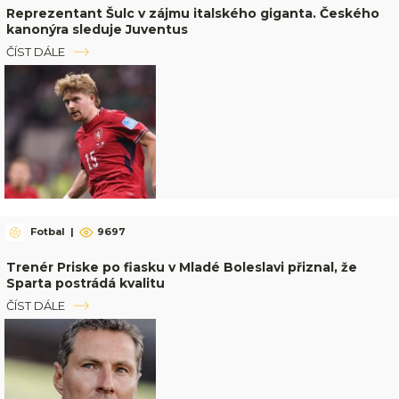
Reprezentant Šulc v zájmu italského giganta. Českého
kanonýra sleduje Juventus
ČÍST DÁLE
Fotbal
|
9697
Trenér Priske po fiasku v Mladé Boleslavi přiznal, že
Sparta postrádá kvalitu
ČÍST DÁLE