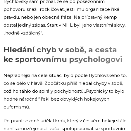
Rychlovský sám přiznal, že se po posezonním
pohovoru snažil rozklíčovat, jestli mu organizace říká
pravdu, nebo jen obecné fráze. Na přípravný kemp
dostal jediný zápas. Start v NHL byl, jeho vlastními slovy,
„hodně vzdálený“.
Hledání chyb v sobě, a cesta
ke sportovnímu psychologovi
Nejzrádnější na celé situaci bylo podle Rychlovského to,
co se dělo v hlavě. Zpočátku příliš hledal chyby v sobě,
což ho táhlo do spirály pochybností. „Psychicky to bylo
hodně náročné,“ řekl bez obvyklých hokejových
eufemismů.
Po první sezoně udělal krok, který v českém hokeji stále
není samozřejmostí: začal spolupracovat se sportovním