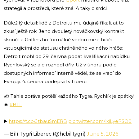
strategii a prostředí, které zná. A taky o srdci.
Důležitý detail: lidé z Detroitu mu údajně říkali, ať to
zkusí ještě rok. Jeho dvouletý nováčkovský kontrakt
skončil a Griffins ho formálně vedou mezi hráči
vstupujícími do statusu chráněného volného hráče;
Detroit mohl do 29. června podat kvalifikační nabídku.
Rychlovský se ale rozhodl dřív. Už v únoru podle
dostupných informací interně věděl, že se vrací do
Evropy. 4. června podepsal v Liberci.
✍️ Tahle zpráva potěší každého Tygra. Rychlík je zpátky!
🔥
#BTL
▶️
https://t.co/JtbauSmERB
pic.twitter.com/lxiLyePSO0
— Bílí Tygři Liberec (@hcbilitygri)
June 5, 2026