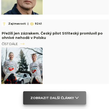
Zajímavosti
|
9241
Přežili jen zázrakem. Český pilot Stříteský promluvil po
ohnivé nehodě v Polsku
ČÍST DÁLE
ZOBRAZIT DALŠÍ ČLÁNKY