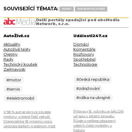
SOUVISEJÍCÍ TÉMATA:
HOKEJ
JAKUB RYCHLOVSKÝ
Další portály spadající pod abcMedia
Network, s.r.o.
AutoŽivě.cz
Události247.cz
Aktuality
Domácí
Autoživě testy
Komentáře
Ojetiny
Rozhovory
Rady
Spotřebitel
Technický koutek
Technologie
Zajímavosti
#česká republika
#motor
#zdražování
#servis
#válka na ukrajině
#elektromobil
Přípravy 8. ročníku e-SALON
V 58 % aut se skrývá závada
už jsou v plném proudu.
motoru, o které řidič netuší.
Půjde o nejlépe obsazený
Diagnostika 18 milionů vozů
veletrh čisté mobility v
ukázala dalších 4 slabých míst
historii