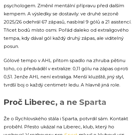
psychologem. Změnil mentální přípravu před dalším
kempem. A výsledky se dostavily: ve druhé sezoně
2025/26 odehrál 67 zápasů, nasbíral 9 gólů a 21 asistencí.
Třicet bodů místo osmi. Pořád daleko od extraligového
tempa, kdy dával gól každý druhý zápas, ale viditelný
posun.
Gólové tempo v AHL přitom spadlo na zhruba pětinu
toho, co předváděl v extralize: 0,11 gólu na zápas oproti
0,51. Jenže AHL není extraliga. Menší kluziště, jiný styl,
tvrdší boj o každý centimetr ledu. A hlavně jiná role.
Proč Liberec, a ne Sparta
Že o Rychlovského stála i Sparta, potvrdil sám. Kontakt
proběhl. Přesto ukázal na Liberec, klub, který ho
vychoval. V rozhovoru pro
iSport
mluvil o klubové vizi,