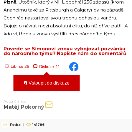
Plzně
. Útočník, který v NHL odehrál 256 zápasů (krom
Anaheimu také za Pittsburgh a Calgary) by na západě
Čech rád nastartoval svou trochu pohaslou kariéru.
Bojuje o návrat mezi absolutní elitu, do níž dříve patřil. A
kdo ví, třeba si znovu vystřílí i dres národního týmu.
Povede se Simonovi znovu vybojovat pozvánku
do národního týmu? Napište nám do komentářů
Diskuze
11
Vstoupit do diskuze
Autor článku
Matěj Pokorný
Fotbal
|
141786