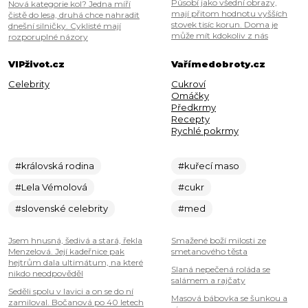
Působí jako všední obrazy,
Nová kategorie kol? Jedna míří
mají přitom hodnotu vyšších
čistě do lesa, druhá chce nahradit
stovek tisíc korun. Doma je
dnešní silničky. Cyklisté mají
může mít kdokoliv z nás
rozporuplné názory
VIPživot.cz
Vařímedobroty.cz
Celebrity
Cukroví
Omáčky
Předkrmy
Recepty
Rychlé pokrmy
#královská rodina
#kuřecí maso
#Lela Vémolová
#cukr
#slovenské celebrity
#med
Jsem hnusná, šedivá a stará, řekla
Smažené boží milosti ze
Menzelová. Její kadeřnice pak
smetanového těsta
hejtrům dala ultimátum, na které
Slaná nepečená roláda se
nikdo neodpověděl
salámem a rajčaty
Seděli spolu v lavici a on se do ní
Masová bábovka se šunkou a
zamiloval. Bočanová po 40 letech