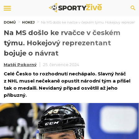
DOMŮ
HOKEJ
Na MS došlo ke rvačce v českém týmu. Hokejový reprezentan
Na MS došlo ke rvačce v českém
týmu. Hokejový reprezentant
bojuje o návrat
Matěj Pokorný
25. července 2024
Celé Česko to rozhodnutí nechápalo. Slavný hráč
z NHL musel nečekaně opustit národní tým a přišel
tak o medaili. Nevídaný případ osvětlil až jeho
příbuzný.