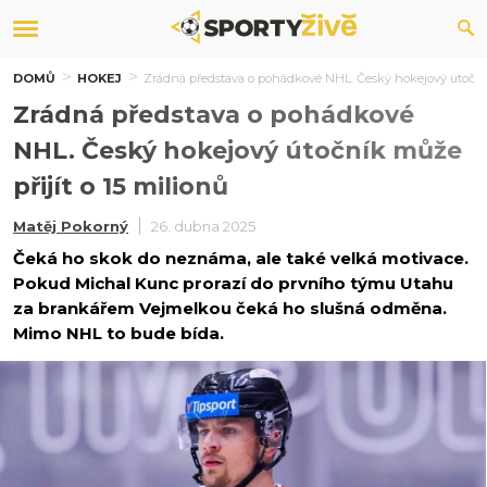
DOMŮ
HOKEJ
Zrádná představa o pohádkové NHL. Český hokejový útočník 
Zrádná představa o pohádkové
NHL. Český hokejový útočník může
přijít o 15 milionů
Matěj Pokorný
26. dubna 2025
Čeká ho skok do neznáma, ale také velká motivace.
Pokud Michal Kunc prorazí do prvního týmu Utahu
za brankářem Vejmelkou čeká ho slušná odměna.
Mimo NHL to bude bída.