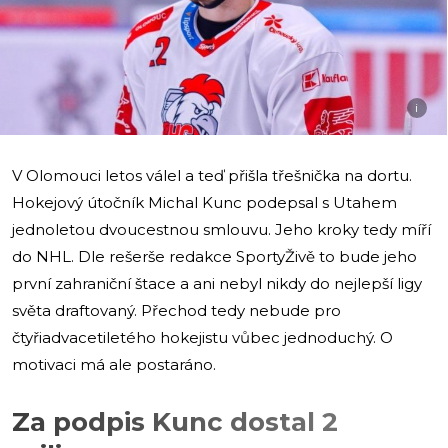
i
V Olomouci letos válel a teď přišla třešnička na dortu.
Hokejový útočník Michal Kunc podepsal s Utahem
jednoletou dvoucestnou smlouvu. Jeho kroky tedy míří
do NHL. Dle rešerše redakce SportyŽivě to bude jeho
první zahraniční štace a ani nebyl nikdy do nejlepší ligy
světa draftovaný. Přechod tedy nebude pro
čtyřiadvacetiletého hokejistu vůbec jednoduchý. O
motivaci má ale postaráno.
Za podpis Kunc dostal 2