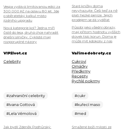
Staré knížky doma
Vespa vydává limitovanou edici za
nevyhazujte. Češi teď za ně
300 000 Kč na oslavu 80 let. Jde
platí hezké peníze. Jejich
o sběratelský kalkul místo
prodejem se dá vydělat
jízdního upgradu
Působí jako všední obrazy,
Nová kategorie kol? Jedna míří
mají přitom hodnotu vyšších
čistě do lesa, druhá chce nahradit
stovek tisíc korun. Doma je
dnešní silničky. Cyklisté mají
může mít kdokoliv z nás
rozporuplné názory
VIPživot.cz
Vařímedobroty.cz
Celebrity
Cukroví
Omáčky
Předkrmy
Recepty
Rychlé pokrmy
#zahraniční celebrity
#cukr
#Ivana Gottová
#kuřecí maso
#Lela Vémolová
#med
Jak bydlí Zdeněk Podhůrský:
Smažené boží milosti ze