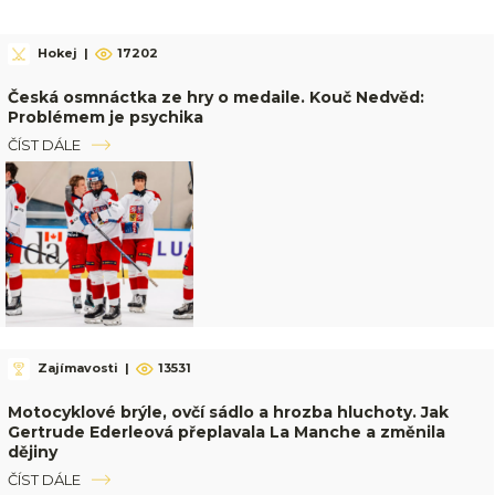
Hokej
|
17202
Česká osmnáctka ze hry o medaile. Kouč Nedvěd:
Problémem je psychika
ČÍST DÁLE
Zajímavosti
|
13531
Motocyklové brýle, ovčí sádlo a hrozba hluchoty. Jak
Gertrude Ederleová přeplavala La Manche a změnila
dějiny
ČÍST DÁLE