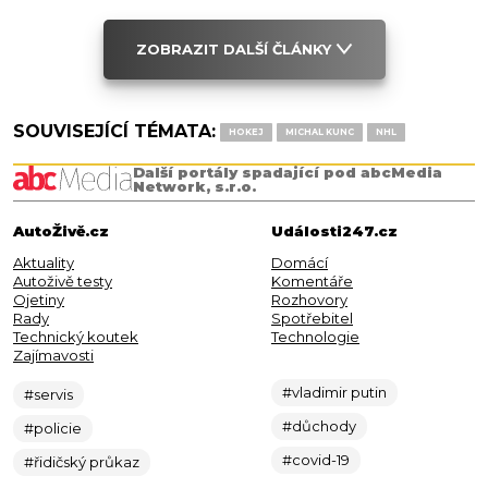
ZOBRAZIT DALŠÍ ČLÁNKY
SOUVISEJÍCÍ TÉMATA:
HOKEJ
MICHAL KUNC
NHL
Další portály spadající pod abcMedia
Network, s.r.o.
AutoŽivě.cz
Události247.cz
Aktuality
Domácí
Autoživě testy
Komentáře
Ojetiny
Rozhovory
Rady
Spotřebitel
Technický koutek
Technologie
Zajímavosti
#vladimir putin
#servis
#důchody
#policie
#covid-19
#řidičský průkaz