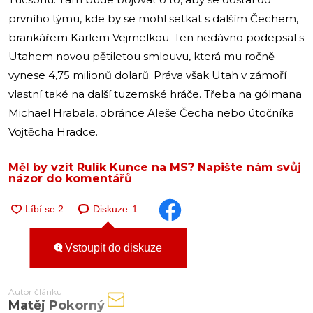
prvního týmu, kde by se mohl setkat s dalším Čechem,
brankářem Karlem Vejmelkou. Ten nedávno podepsal s
Utahem novou pětiletou smlouvu, která mu ročně
vynese 4,75 milionů dolarů. Práva však Utah v zámoří
vlastní také na další tuzemské hráče. Třeba na gólmana
Michael Hrabala, obránce Aleše Čecha nebo útočníka
Vojtěcha Hradce.
Měl by vzít Rulík Kunce na MS? Napište nám svůj
názor do komentářů
Diskuze
1
Vstoupit do diskuze
Autor článku
Matěj Pokorný