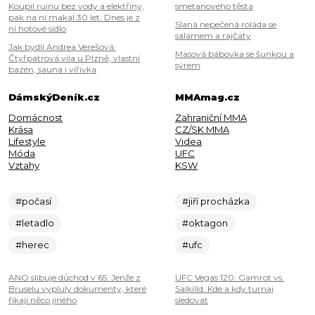
Koupil ruinu bez vody a elektřiny,
smetanového těsta
pak na ní makal 30 let. Dnes je z
Slaná nepečená roláda se
ní hotové sídlo
salámem a rajčaty
Jak bydlí Andrea Verešová:
Masová bábovka se šunkou a
Čtyřpatrová vila u Plzně, vlastní
sýrem
bazén, sauna i vířivka
DámskýDeník.cz
MMAmag.cz
Domácnost
Zahraniční MMA
Krása
CZ/SK MMA
Lifestyle
Videa
Móda
UFC
Vztahy
KSW
#počasí
#jiří procházka
#letadlo
#oktagon
#herec
#ufc
ANO slibuje důchod v 65. Jenže z
UFC Vegas 120: Gamrot vs.
Bruselu vypluly dokumenty, které
Salkilld. Kde a kdy turnaj
říkají něco jiného
sledovat