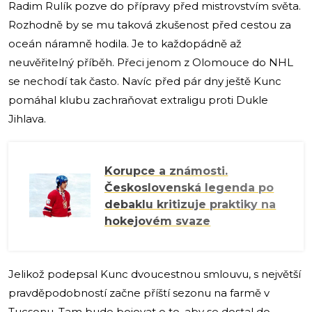
Radim Rulík pozve do přípravy před mistrovstvím světa.
Rozhodně by se mu taková zkušenost před cestou za
oceán náramně hodila. Je to každopádně až
neuvěřitelný příběh. Přeci jenom z Olomouce do NHL
se nechodí tak často. Navíc před pár dny ještě Kunc
pomáhal klubu zachraňovat extraligu proti Dukle
Jihlava.
Korupce a známosti.
Československá legenda po
debaklu kritizuje praktiky na
hokejovém svaze
Jelikož podepsal Kunc dvoucestnou smlouvu, s největší
pravděpodobností začne příští sezonu na farmě v
Tucsonu. Tam bude bojovat o to, aby se dostal do