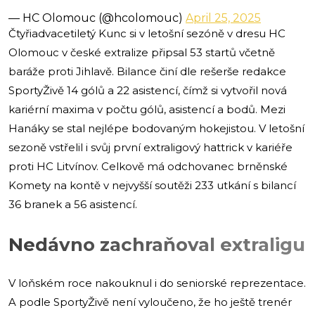
— HC Olomouc (@hcolomouc)
April 25, 2025
Čtyřiadvacetiletý Kunc si v letošní sezóně v dresu HC
Olomouc v české extralize připsal 53 startů včetně
baráže proti Jihlavě. Bilance činí dle rešerše redakce
SportyŽivě 14 gólů a 22 asistencí, čímž si vytvořil nová
kariérní maxima v počtu gólů, asistencí a bodů. Mezi
Hanáky se stal nejlépe bodovaným hokejistou. V letošní
sezoně vstřelil i svůj první extraligový hattrick v kariéře
proti HC Litvínov. Celkově má odchovanec brněnské
Komety na kontě v nejvyšší soutěži 233 utkání s bilancí
36 branek a 56 asistencí.
Nedávno zachraňoval extraligu
V loňském roce nakouknul i do seniorské reprezentace.
A podle SportyŽivě není vyloučeno, že ho ještě trenér