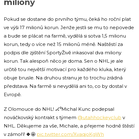
miliony
Pokud se dostane do prvního týmu, čeká ho roční plat
ve výši 17 milionů korun. Jenže jestli se mu to nepovede
a bude se plácat na farmě, vydělá si sotva 1,5 milionu
korun, tedy o více než 15 milionů méně. Naštěstí za
podpis dle zjištění SportyŽivě inkasoval dva miliony
korun. Tak alespoň něco je doma. Sen o NHL je ale
určitě tou největší motivací pro každého kluka, který
obuje brusle. Na druhou stranu je to trochu zrádná
představa. Na farmě si nevydělá ani to, co by dostal v
Evropě.
Z Olomouce do NHL! 🏒⁰Michal Kunc podepsal
nováčkovský kontrakt s týmem
@utahhockeyclub
v
NHL. Děkujeme za vše, Michale, a přejeme hodně štěstí
v zámoří! 🍀🤩
pic.twitter.com/XvaqjoKgWh