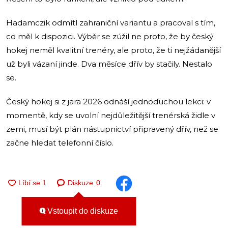
Hadamczik odmítl zahraniční variantu a pracoval s tím,
co měl k dispozici. Výběr se zúžil ne proto, že by český
hokej neměl kvalitní trenéry, ale proto, že ti nejžádanější
už byli vázaní jinde. Dva měsíce dřív by stačily. Nestalo
se.
Český hokej si z jara 2026 odnáší jednoduchou lekci: v
momentě, kdy se uvolní nejdůležitější trenérská židle v
zemi, musí být plán nástupnictví připravený dřív, než se
začne hledat telefonní číslo.
Diskuze
0
Vstoupit do diskuze