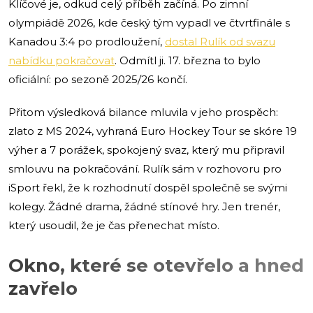
Klíčové je, odkud celý příběh začíná. Po zimní
olympiádě 2026, kde český tým vypadl ve čtvrtfinále s
Kanadou 3:4 po prodloužení,
dostal Rulík od svazu
nabídku pokračovat
. Odmítl ji. 17. března to bylo
oficiální: po sezoně 2025/26 končí.
Přitom výsledková bilance mluvila v jeho prospěch:
zlato z MS 2024, vyhraná Euro Hockey Tour se skóre 19
výher a 7 porážek, spokojený svaz, který mu připravil
smlouvu na pokračování. Rulík sám v rozhovoru pro
iSport řekl, že k rozhodnutí dospěl společně se svými
kolegy. Žádné drama, žádné stínové hry. Jen trenér,
který usoudil, že je čas přenechat místo.
Okno, které se otevřelo a hned
zavřelo