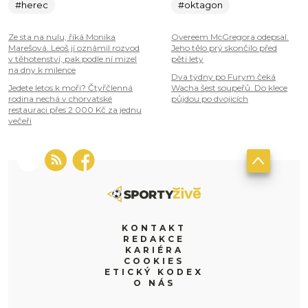
#herec
#oktagon
Ze sta na nulu, říká Monika
Overeem McGregora odepsal.
Marešová. Leoš jí oznámil rozvod
Jeho tělo prý skončilo před
v těhotenství, pak podle ní mizel
pěti lety
na dny k milence
Dva týdny po Furym čeká
Jedete letos k moři? Čtyřčlenná
Wacha šest soupeřů. Do klece
rodina nechá v chorvatské
půjdou po dvojicích
restauraci přes 2 000 Kč za jednu
večeři
KONTAKT
REDAKCE
KARIÉRA
COOKIES
ETICKÝ KODEX
O NÁS