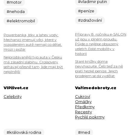
#vladimir putin
#motor
#peníze
#nehoda
#zdražování
#elektromobil
Přípravy 8. ročníku e-SALON
Powerbanka, léky a lahev vody:
už jsou v plném proudu.
Mechanici jmenují věci, které v
Půjde o nejlépe obsazený
rozpáleném autě nemají co dělat.
veletrh čisté mobility v
Hrozí i požár
historii
Nejprodávanější typ auta v Česku
Staré knížky doma
má zásadní slabinu. Crossovery
nevyhazujte. Češi teď za ně
selhávají přesně tam, kde mají být
platí hezké peníze. Jejich
nejsilnější
prodejem se dá vydělat
VIPživot.cz
Vařímedobroty.cz
Celebrity
Cukroví
Omáčky
Předkrmy
Recepty
Rychlé pokrmy
#královská rodina
#med