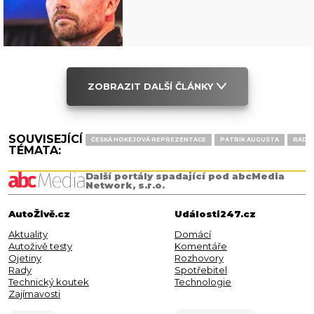
ZOBRAZIT DALŠÍ ČLÁNKY
SOUVISEJÍCÍ
ČESKÁ HOKEJOVÁ REPREZENTACE
PATRIK AUGUSTA
RADIM
TÉMATA:
Další portály spadající pod abcMedia
Network, s.r.o.
AutoŽivě.cz
Události247.cz
Aktuality
Domácí
Autoživě testy
Komentáře
Ojetiny
Rozhovory
Rady
Spotřebitel
Technický koutek
Technologie
Zajímavosti