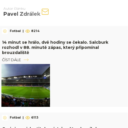
Autor článku
Pavel Zdrálek
Fotbal
|
8214
14 minut se hrálo, dvě hodiny se čekalo. Salcburk
rozhodl v 88. minutě zápas, který připomínal
brouzdaliště
ČÍST DÁLE
Fotbal
|
6113