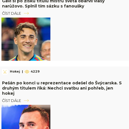
Gavi si po zisku titulu mistrů světa obarvil vlasy
narůžovo. Splnil tím sázku s fanoušky
ČÍST DÁLE
Hokej
|
4229
Pešán po konci u reprezentace odešel do Švýcarska. S
druhým titulem říká: Nechci svatbu ani pohřeb, jen
hokej
ČÍST DÁLE