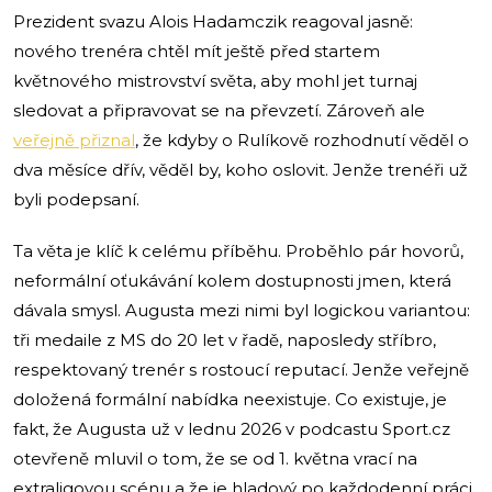
Prezident svazu Alois Hadamczik reagoval jasně:
nového trenéra chtěl mít ještě před startem
květnového mistrovství světa, aby mohl jet turnaj
sledovat a připravovat se na převzetí. Zároveň ale
veřejně přiznal
, že kdyby o Rulíkově rozhodnutí věděl o
dva měsíce dřív, věděl by, koho oslovit. Jenže trenéři už
byli podepsaní.
Ta věta je klíč k celému příběhu. Proběhlo pár hovorů,
neformální oťukávání kolem dostupnosti jmen, která
dávala smysl. Augusta mezi nimi byl logickou variantou:
tři medaile z MS do 20 let v řadě, naposledy stříbro,
respektovaný trenér s rostoucí reputací. Jenže veřejně
doložená formální nabídka neexistuje. Co existuje, je
fakt, že Augusta už v lednu 2026 v podcastu Sport.cz
otevřeně mluvil o tom, že se od 1. května vrací na
extraligovou scénu a že je hladový po každodenní práci.