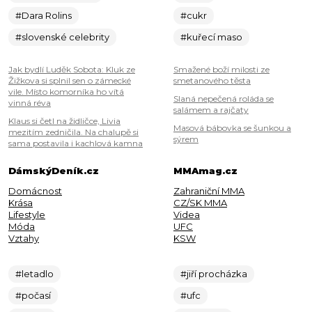
#Dara Rolins
#cukr
#slovenské celebrity
#kuřecí maso
Jak bydlí Luděk Sobota: Kluk ze
Smažené boží milosti ze
Žižkova si splnil sen o zámecké
smetanového těsta
vile. Místo komorníka ho vítá
Slaná nepečená roláda se
vinná réva
salámem a rajčaty
Klaus si četl na židličce, Livia
Masová bábovka se šunkou a
mezitím zedničila. Na chalupě si
sýrem
sama postavila i kachlová kamna
DámskýDeník.cz
MMAmag.cz
Domácnost
Zahraniční MMA
Krása
CZ/SK MMA
Lifestyle
Videa
Móda
UFC
Vztahy
KSW
#letadlo
#jiří procházka
#počasí
#ufc