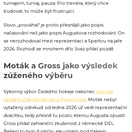
turnajem, turnaj, pauza. Pro trenéra, který chce
budovat, to může být frustrující.
Slovo „prováhal“ je proto přesnější jako popis
načasování než jako popis Augustova rozhodování. On
se nerozhodoval mezi reprezentací a Spartou na jaře
2026. Rozhodl se mnohem dřív. Svaz přišel pozdě.
Moták a Gross jako výsledek
zúženého výběru
Výkonný výbor Českého hokeje nakonec
potvrdil
tandem Zdeněk Moták a Pavel Gross
. Moták nebyl
vytažený odnikud: od ledna 2026 už vedl reprezentační
dvacítku, tedy přesně tu pozici, kterou Augusta opustil.
Gross přidal zahraniční zkušenost z německé DEL.
Řešení to bylo funkční, ale vzniklo pod tlakem.