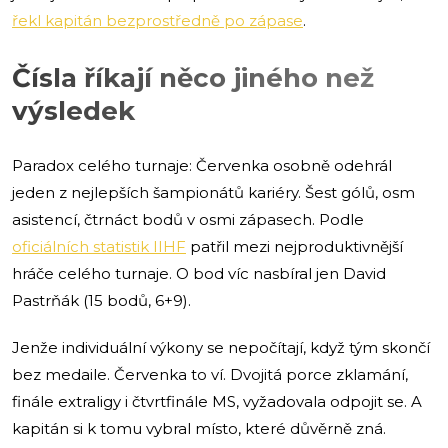
řekl kapitán bezprostředně po zápase
.
Čísla říkají něco jiného než
výsledek
Paradox celého turnaje: Červenka osobně odehrál
jeden z nejlepších šampionátů kariéry. Šest gólů, osm
asistencí, čtrnáct bodů v osmi zápasech. Podle
oficiálních statistik IIHF
patřil mezi nejproduktivnější
hráče celého turnaje. O bod víc nasbíral jen David
Pastrňák (15 bodů, 6+9).
Jenže individuální výkony se nepočítají, když tým skončí
bez medaile. Červenka to ví. Dvojitá porce zklamání,
finále extraligy i čtvrtfinále MS, vyžadovala odpojit se. A
kapitán si k tomu vybral místo, které důvěrně zná.