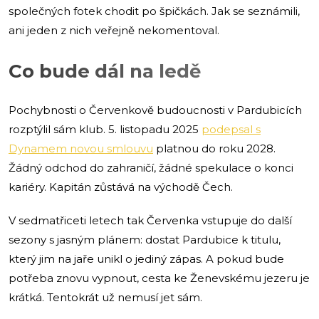
společných fotek chodit po špičkách. Jak se seznámili,
ani jeden z nich veřejně nekomentoval.
Co bude dál na ledě
Pochybnosti o Červenkově budoucnosti v Pardubicích
rozptýlil sám klub. 5. listopadu 2025
podepsal s
Dynamem novou smlouvu
platnou do roku 2028.
Žádný odchod do zahraničí, žádné spekulace o konci
kariéry. Kapitán zůstává na východě Čech.
V sedmatřiceti letech tak Červenka vstupuje do další
sezony s jasným plánem: dostat Pardubice k titulu,
který jim na jaře unikl o jediný zápas. A pokud bude
potřeba znovu vypnout, cesta ke Ženevskému jezeru je
krátká. Tentokrát už nemusí jet sám.