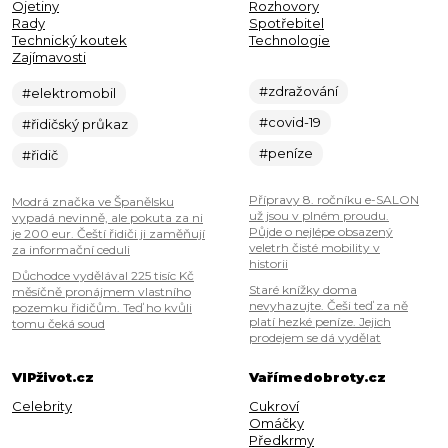
Ojetiny
Rozhovory
Rady
Spotřebitel
Technický koutek
Technologie
Zajímavosti
#zdražování
#elektromobil
#covid-19
#řidičský průkaz
#peníze
#řidič
Přípravy 8. ročníku e-SALON
Modrá značka ve Španělsku
už jsou v plném proudu.
vypadá nevinně, ale pokuta za ni
Půjde o nejlépe obsazený
je 200 eur. Čeští řidiči ji zaměňují
veletrh čisté mobility v
za informační ceduli
historii
Důchodce vydělával 225 tisíc Kč
Staré knížky doma
měsíčně pronájmem vlastního
nevyhazujte. Češi teď za ně
pozemku řidičům. Teď ho kvůli
platí hezké peníze. Jejich
tomu čeká soud
prodejem se dá vydělat
VIPživot.cz
Vařímedobroty.cz
Celebrity
Cukroví
Omáčky
Předkrmy