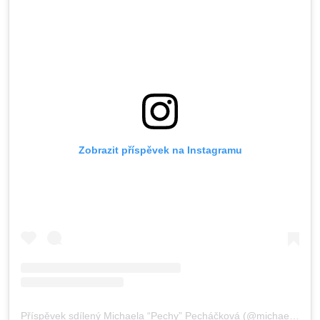
Zobrazit příspěvek na Instagramu
Příspěvek sdílený Michaela “Pechy” Pecháčková (@michaela.pechackovaa)