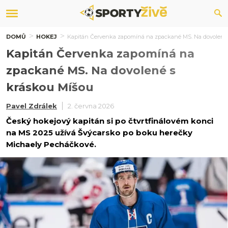
DOMŮ
HOKEJ
Kapitán Červenka zapomíná na zpackané MS. Na dovolené 
Kapitán Červenka zapomíná na
zpackané MS. Na dovolené s
kráskou Míšou
Pavel Zdrálek
2. června 2026
Český hokejový kapitán si po čtvrtfinálovém konci
na MS 2025 užívá Švýcarsko po boku herečky
Michaely Pecháčkové.