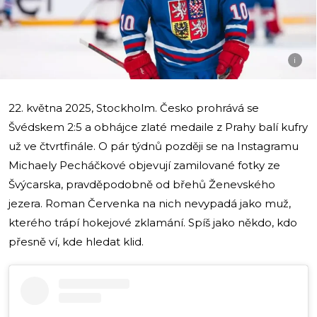
i
22. května 2025, Stockholm. Česko prohrává se
Švédskem 2:5 a obhájce zlaté medaile z Prahy balí kufry
už ve čtvrtfinále. O pár týdnů později se na Instagramu
Michaely Pecháčkové objevují zamilované fotky ze
Švýcarska, pravděpodobně od břehů Ženevského
jezera. Roman Červenka na nich nevypadá jako muž,
kterého trápí hokejové zklamání. Spíš jako někdo, kdo
přesně ví, kde hledat klid.