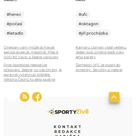
#herec
#ufc
#počasí
#oktagon
#letadlo
#jiří procházka
Oneplay vám může strhávat
Kamaru Usman vládl velteru.
peníze dvakrát měsíčně. Přes 6
Jeden kop změnil další roky
000 Kč navíc a žádné varování
jeho kariéry
Proti borelióze neexistuje
Šampion UFC se pustil do
očkování. Jediné, co vás chrání, je
Ameriky. Servítky si nebral
správné vytáhnutí klíštěte.
Většina Čechů to dělá špatně
KONTAKT
REDAKCE