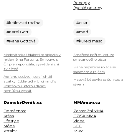
Recepty
Rychlé pokrmy
#královská rodina
#cukr
#Karel Gott
#med
#Ivana Gottová
#kuřecí maso
Moderátorka Událostí se objevila v
Smažené boží milosti ze
reklamě na Fortunu. Smlouvu s
smetanového těsta
ČT prý neporušila, vysvětlení zní
Slaná nepečená roláda se
zvláštně
salámem a rajčaty
Adrianu podvedl, pak ji chtěl
Masová bábovka se šunkou a
zpátky. Eddie teď v Ulici randí s
sýrem
Kokešovou, kterou diváci
nemůžou vystát
DámskýDeník.cz
MMAmag.cz
Domácnost
Zahraniční MMA
Krása
CZ/SK MMA
Lifestyle
Videa
Móda
UFC
Vztahy
KSW