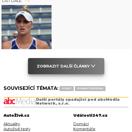
ČÍST DÁLE
ZOBRAZIT DALŠÍ ČLÁNKY
SOUVISEJÍCÍ TÉMATA:
HOKEJ
ROMAN ČERVENKA
Další portály spadající pod abcMedia
Network, s.r.o.
AutoŽivě.cz
Události247.cz
Aktuality
Domácí
Autoživě testy
Komentáře