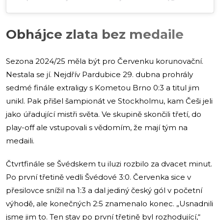
Obhájce zlata bez medaile
Sezona 2024/25 měla být pro Červenku korunovační.
Nestala se jí. Nejdřív Pardubice 29. dubna prohrály
sedmé finále extraligy s Kometou Brno 0:3 a titul jim
unikl. Pak přišel šampionát ve Stockholmu, kam Češi jeli
jako úřadující mistři světa. Ve skupině skončili třetí, do
play-off ale vstupovali s vědomím, že mají tým na
medaili.
Čtvrtfinále se Švédskem tu iluzi rozbilo za dvacet minut.
Po první třetině vedli Švédové 3:0. Červenka sice v
přesilovce snížil na 1:3 a dal jediný český gól v početní
výhodě, ale konečných 2:5 znamenalo konec. „Usnadnili
jsme jim to. Ten stav po první třetině byl rozhodující,“