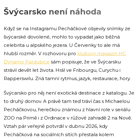
Švýcarsko není náhoda
Když se na Instagramu Pecháčkové objevily snímky ze
švýcarské dovolené, mohlo to vypadat jako běžná
celebrita u alpského jezera. U Červenky to ale má
hlubší rozměr. V rozhovoru pro
klubový magazín HC
Dynamo Pardubice
sám popisuje, že ve Švýcarsku
strávil devět let života. Hrál ve Fribourgu, Curychu i
Rapperswilu. Zná tamní rytmus, jazyk, restaurace, hory.
Švýcarsko pro něj není exotická destinace z katalogu. Je
to druhý domov. A právě tam teď tráví čas s Michaelou
Pecháčkovou, herečkou známou z hlavní role v seriálu
ZOO na Primě i z Ordinace v růžové zahradě 2 na Nově.
Vztah pár veřejně potvrdil v dubnu 2026, kdy
Pecháčková na sociálních sítích přestala kolem