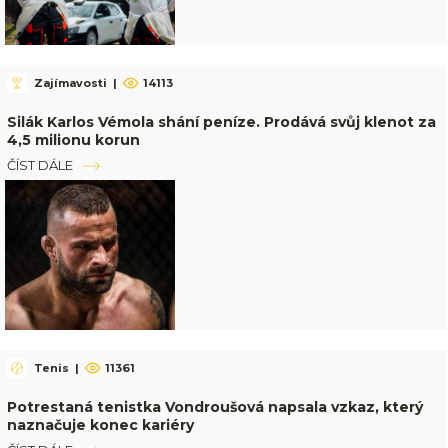
Zajímavosti
|
14113
Silák Karlos Vémola shání peníze. Prodává svůj klenot za
4,5 milionu korun
ČÍST DÁLE
Tenis
|
11361
Potrestaná tenistka Vondroušová napsala vzkaz, který
naznačuje konec kariéry