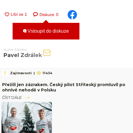
Diskuze
0
Vstoupit do diskuze
Autor článku
Pavel Zdrálek
Zajímavosti
|
11434
Přežili jen zázrakem. Český pilot Stříteský promluvil po
ohnivé nehodě v Polsku
ČÍST DÁLE