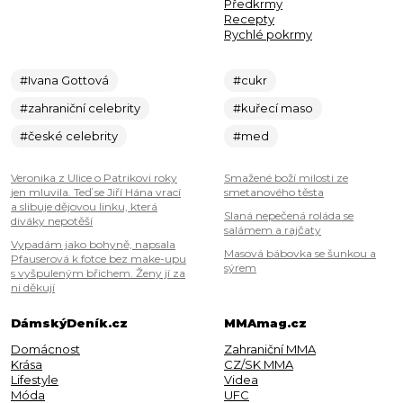
Předkrmy
Recepty
Rychlé pokrmy
#Ivana Gottová
#cukr
#zahraniční celebrity
#kuřecí maso
#české celebrity
#med
Veronika z Ulice o Patrikovi roky
Smažené boží milosti ze
jen mluvila. Teď se Jiří Hána vrací
smetanového těsta
a slibuje dějovou linku, která
Slaná nepečená roláda se
diváky nepotěší
salámem a rajčaty
Vypadám jako bohyně, napsala
Masová bábovka se šunkou a
Pfauserová k fotce bez make-upu
sýrem
s vyšpuleným břichem. Ženy jí za
ni děkují
DámskýDeník.cz
MMAmag.cz
Domácnost
Zahraniční MMA
Krása
CZ/SK MMA
Lifestyle
Videa
Móda
UFC