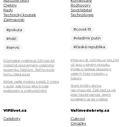
Autoživě testy
Komentáře
Ojetiny
Rozhovory
Rady
Spotřebitel
Technický koutek
Technologie
Zajímavosti
#covid-19
#pokuta
#vladimir putin
#řidič
#česká republika
#servis
Přípravy 8. ročníku e-SALON
Důchodce vydělával 225 tisíc Kč
už jsou v plném proudu.
měsíčně pronájmem vlastního
Půjde o nejlépe obsazený
pozemku řidičům. Teď ho kvůli
veletrh čisté mobility v
tomu čeká soud
historii
Klíček vedle mobilu a další 2 místa
Staré knížky doma
v autě, kde hrozí jeho trvalé
nevyhazujte. Češi teď za ně
poškození a znefunkčnění
platí hezké peníze. Jejich
prodejem se dá vydělat
VIPživot.cz
Vařímedobroty.cz
Celebrity
Cukroví
Omáčky