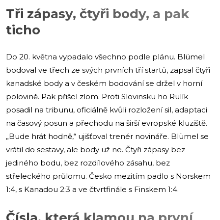
Tři zápasy, čtyři body, a pak
ticho
Do 20. května vypadalo všechno podle plánu. Blümel
bodoval ve třech ze svých prvních tří startů, zapsal čtyři
kanadské body a v českém bodování se držel v horní
polovině. Pak přišel zlom. Proti Slovinsku ho Rulík
posadil na tribunu, oficiálně kvůli rozložení sil, adaptaci
na časový posun a přechodu na širší evropské kluziště.
„Bude hrát hodně,“ ujišťoval trenér novináře. Blümel se
vrátil do sestavy, ale body už ne. Čtyři zápasy bez
jediného bodu, bez rozdílového zásahu, bez
střeleckého průlomu. Česko mezitím padlo s Norskem
1:4, s Kanadou 2:3 a ve čtvrtfinále s Finskem 1:4.
Čísla, která klamou na první