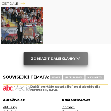
ČÍST DÁLE
ZOBRAZIT DALŠÍ ČLÁNKY
SOUVISEJÍCÍ TÉMATA:
HOKEJ
MATĚJ BLUMEL
MS V HOKEJI
Další portály spadající pod abcMedia
Network, s.r.o.
AutoŽivě.cz
Události247.cz
Aktuality
Domácí