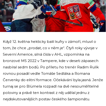
i
Když 12. května hekticky balil kufry v zámoří, mluvil o
tom, že chce „prodat, co v něm je“. Čtyři roky vývoje v
Severní Americe, silná čísla v AHL, vzpomínka na
bronzové MS 2022 v Tampere, kde v deseti zápasech
nasbíral sedm bodů. Po příletu ho trenér Radim Rulík
rovnou posadil vedle Tomáše Sedláka a Romana
Červenky do elitní formace. Očekávání byla jasná. Jenže
turnaj se pro Blümela rozpadl na dvě nesouměřitelné
poloviny a právě ten kontrast z něj udělal jednu z
nejdiskutovanějších postav českého šampionátu.