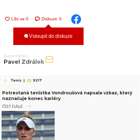
Diskuze
0
Vstoupit do diskuze
Autor článku
Pavel Zdrálek
Tenis
|
9217
Potrestaná tenistka Vondroušová napsala vzkaz, který
naznačuje konec kariéry
ČÍST DÁLE