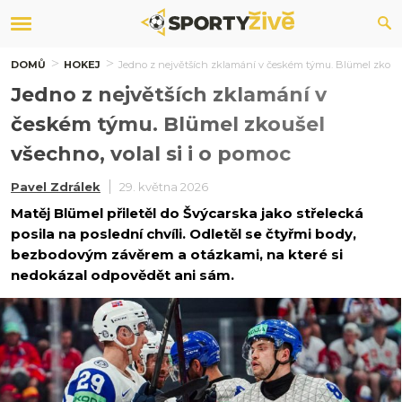
DOMŮ
HOKEJ
Jedno z největších zklamání v českém týmu. Blümel zkoušel
Jedno z největších zklamání v
českém týmu. Blümel zkoušel
všechno, volal si i o pomoc
Pavel Zdrálek
29. května 2026
Matěj Blümel přiletěl do Švýcarska jako střelecká
posila na poslední chvíli. Odletěl se čtyřmi body,
bezbodovým závěrem a otázkami, na které si
nedokázal odpovědět ani sám.