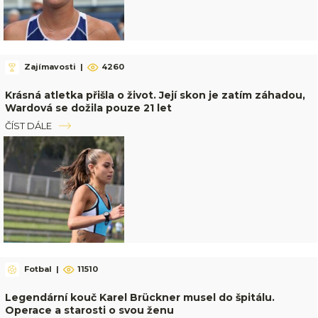
Zajímavosti
|
4260
Krásná atletka přišla o život. Její skon je zatím záhadou,
Wardová se dožila pouze 21 let
ČÍST DÁLE
Fotbal
|
11510
Legendární kouč Karel Brückner musel do špitálu.
Operace a starosti o svou ženu