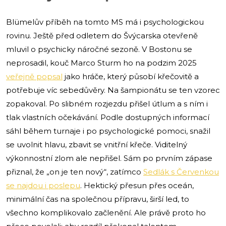
Blümelův příběh na tomto MS má i psychologickou
rovinu. Ještě před odletem do Švýcarska otevřeně
mluvil o psychicky náročné sezoně. V Bostonu se
neprosadil, kouč Marco Sturm ho na podzim 2025
veřejně popsal
jako hráče, který působí křečovitě a
potřebuje víc sebedůvěry. Na šampionátu se ten vzorec
zopakoval. Po slibném rozjezdu přišel útlum a s ním i
tlak vlastních očekávání. Podle dostupných informací
sáhl během turnaje i po psychologické pomoci, snažil
se uvolnit hlavu, zbavit se vnitřní křeče. Viditelný
výkonnostní zlom ale nepřišel. Sám po prvním zápase
přiznal, že „on je ten nový“, zatímco
Sedlák s Červenkou
se najdou i poslepu
. Hektický přesun přes oceán,
minimální čas na společnou přípravu, širší led, to
všechno komplikovalo začlenění. Ale právě proto ho