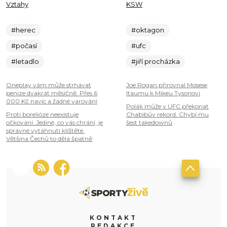
Vztahy
KSW
#herec
#oktagon
#počasí
#ufc
#letadlo
#jiří procházka
Oneplay vám může strhávat
Joe Rogan přirovnal Mosese
peníze dvakrát měsíčně. Přes 6
Itaumu k Mikeu Tysonovi
000 Kč navíc a žádné varování
Polák může v UFC překonat
Proti borelióze neexistuje
Chabibův rekord. Chybí mu
očkování. Jediné, co vás chrání, je
šest takedownů
správné vytáhnutí klíštěte.
Většina Čechů to dělá špatně
KONTAKT
REDAKCE