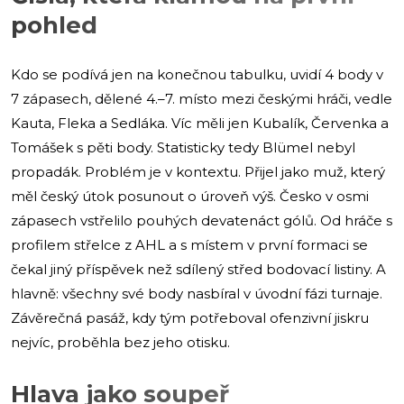
pohled
Kdo se podívá jen na konečnou tabulku, uvidí 4 body v
7 zápasech, dělené 4.–7. místo mezi českými hráči, vedle
Kauta, Fleka a Sedláka. Víc měli jen Kubalík, Červenka a
Tomášek s pěti body. Statisticky tedy Blümel nebyl
propadák. Problém je v kontextu. Přijel jako muž, který
měl český útok posunout o úroveň výš. Česko v osmi
zápasech vstřelilo pouhých devatenáct gólů. Od hráče s
profilem střelce z AHL a s místem v první formaci se
čekal jiný příspěvek než sdílený střed bodovací listiny. A
hlavně: všechny své body nasbíral v úvodní fázi turnaje.
Závěrečná pasáž, kdy tým potřeboval ofenzivní jiskru
nejvíc, proběhla bez jeho otisku.
Hlava jako soupeř