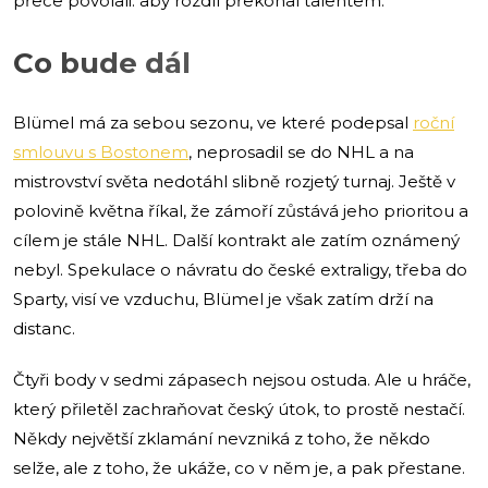
přece povolali: aby rozdíl překonal talentem.
Co bude dál
Blümel má za sebou sezonu, ve které podepsal
roční
smlouvu s Bostonem
, neprosadil se do NHL a na
mistrovství světa nedotáhl slibně rozjetý turnaj. Ještě v
polovině května říkal, že zámoří zůstává jeho prioritou a
cílem je stále NHL. Další kontrakt ale zatím oznámený
nebyl. Spekulace o návratu do české extraligy, třeba do
Sparty, visí ve vzduchu, Blümel je však zatím drží na
distanc.
Čtyři body v sedmi zápasech nejsou ostuda. Ale u hráče,
který přiletěl zachraňovat český útok, to prostě nestačí.
Někdy největší zklamání nevzniká z toho, že někdo
selže, ale z toho, že ukáže, co v něm je, a pak přestane.