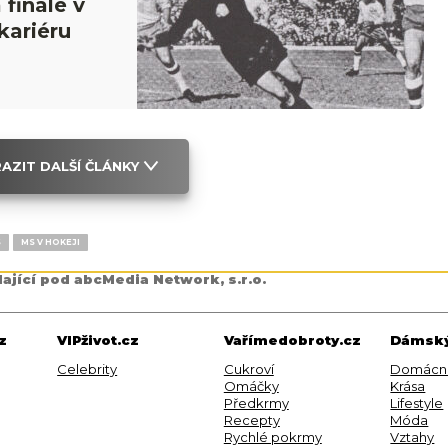
 finále v
kariéru
AZIT DALŠÍ ČLÁNKY
S
MS V HOKEJI
dající pod abcMedia Network, s.r.o.
z
VIPživot.cz
Vařímedobroty.cz
Dámský
Celebrity
Cukroví
Domácn
Omáčky
Krása
Předkrmy
Lifestyle
Recepty
Móda
Rychlé pokrmy
Vztahy