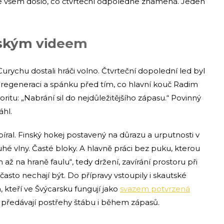
 že všem došlo, co čtvrteční odpoledne znamená. Jeden
nským videem
rychu dostali hráči volno. Čtvrteční dopolední led byl
 regeneraci a spánku před tím, co hlavní kouč Radim
ritu: „Nabrání sil do nejdůležitějšího zápasu.“ Povinný
áhl.
ral. Finský hokej postavený na důrazu a urputnosti v
uhé vlny. Časté bloky. A hlavně práci bez puku, kterou
 na hraně faulu“, tedy držení, zavírání prostoru při
asto nechají být. Do přípravy vstoupily i skautské
kteří ve Švýcarsku fungují jako
svazem potvrzená
 a předávají postřehy štábu i během zápasů.