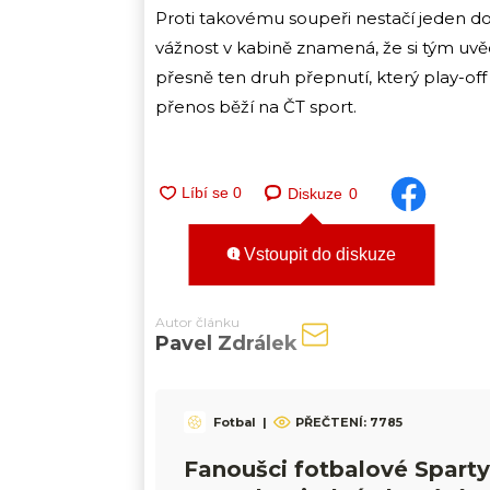
Proti takovému soupeři nestačí jeden do
vážnost v kabině znamená, že si tým uvěd
přesně ten druh přepnutí, který play-off 
přenos běží na ČT sport.
Diskuze
0
Vstoupit do diskuze
Autor článku
Pavel Zdrálek
Fotbal
|
PŘEČTENÍ:
7785
Fanoušci fotbalové Sparty