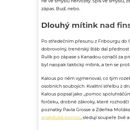
ne ve smyslu nervozity. Spíš ve smyslu,
zápas. Buď, nebo.
Dlouhý mítink nad fi
Po středečním přesunu z Fribourgu do Cu
dobrovolný, trenérský štáb dal přednost
Rulík po zápase s Kanadou označil za prio
byl naopak taktický mítink, a ten se prot
Kalous po něm vyjmenoval, co tým rozebí
osobních soubojích. Kvalitní střelbu z dr
Kalous popsal jako „pomoc spoluhráčům až
forčeku, drobné zákroky, které rozhodčí č
poznatky Pavla Grosse a Zdeňka Motáka, 
analytická pomoc
, sledují soupeře živě