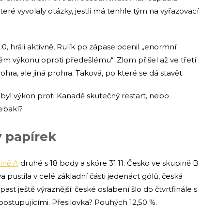
eré vyvolaly otázky, jestli má tenhle tým na vyřazovací
:0, hráli aktivně, Rulík po zápase ocenil „enormní
ném výkonu oproti předešlému“. Zlom přišel až ve třetí
rohra, ale jiná prohra. Taková, po které se dá stavět.
e: byl výkon proti Kanadě skutečný restart, nebo
ebakl?
 papírek
ině A
druhé s 18 body a skóre 31:11. Česko ve skupině B
va pustila v celé základní části jedenáct gólů, česká
t ještě výraznější: české oslabení šlo do čtvrtfinále s
postupujícími. Přesilovka? Pouhých 12,50 %.