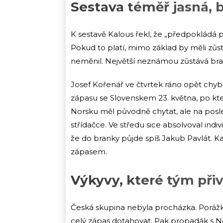
Sestava téměř jasná, 
K sestavě Kalous řekl, že „předpokládá 
Pokud to platí, mimo základ by měli zůs
neměnil. Největší neznámou zůstává bra
Josef Kořenář ve čtvrtek ráno opět chybě
zápasu se Slovenskem 23. května, po kter
Norsku měl původně chytat, ale na posledn
střídačce. Ve středu sice absolvoval indi
že do branky půjde spíš Jakub Pavlát. K
zápasem.
Výkyvy, které tým přiv
Česká skupina nebyla procházka. Porážk
celý zápas dotahovat. Pak propadák s No