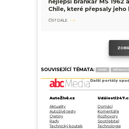
nejlepší brankář MS 1962 a
Chile, které přepsaly jeho 
ČÍST DÁLE
ZOBR
SOUVISEJÍCÍ TÉMATA:
HOKEJ
JIŘÍ KALOU
Další portály spa
AutoŽivě.cz
Události247.c
Aktuality
Domácí
Autoživě testy
Komentáře
Ojetiny
Rozhovory
Rady
Spotřebitel
Technický koutek
Technologie