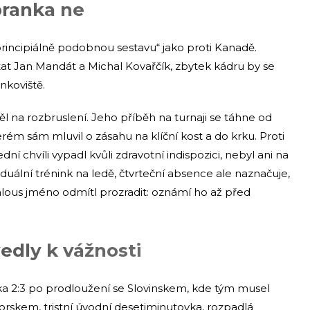
branka ne
principiálně podobnou sestavu“ jako proti Kanadě.
tat Jan Mandát a Michal Kovařčík, zbytek kádru by se
nkoviště.
l na rozbruslení. Jeho příběh na turnaji se táhne od
ém sám mluvil o zásahu na klíční kost a do krku. Proti
í chvíli vypadl kvůli zdravotní indispozici, nebyl ani na
viduální trénink na ledě, čtvrteční absence ale naznačuje,
alous jméno odmítl prozradit: oznámí ho až před
edly k vážnosti
a 2:3 po prodloužení se Slovinskem, kde tým musel
rskem, tristní úvodní desetiminutovka, rozpadlá