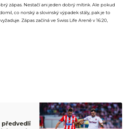
brý zápas. Nestačí ani jeden dobrý mítink. Ale pokud
omil, co norský a slovinský výpadek stály, pak je to
vyžaduje. Zápas začíná ve Swiss Life Areně v 16:20,
 předvedli