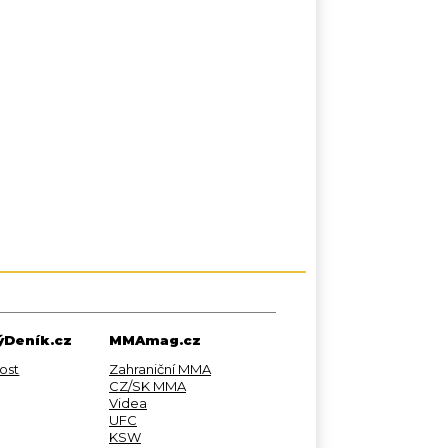
Deník.cz
MMAmag.cz
ost
Zahraniční MMA
CZ/SK MMA
Videa
UFC
KSW