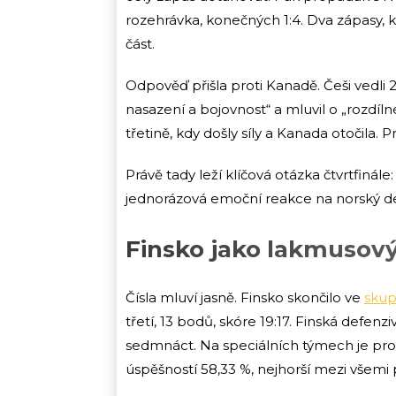
rozehrávka, konečných 1:4. Dva zápasy, kt
část.
Odpověď přišla proti Kanadě. Češi vedli 2
nasazení a bojovnost“ a mluvil o „rozdíl
třetině, kdy došly síly a Kanada otočila. P
Právě tady leží klíčová otázka čtvrtfinál
jednorázová emoční reakce na norský d
Finsko jako lakmusový
Čísla mluví jasně. Finsko skončilo ve
skup
třetí, 13 bodů, skóre 19:17. Finská defenzi
sedmnáct. Na speciálních týmech je propas
úspěšností 58,33 %, nejhorší mezi všemi 