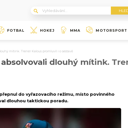
FOTBAL
HOKEJ
MMA
MOTORSPORT
louhý mítink. Trenér Kalous promluvil i o sestavě
 absolvovali dlouhý mítink. Tr
 přepnul do vyřazovacího režimu, místo povinného
oval dlouhou taktickou poradu.