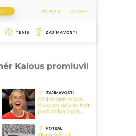
REDAKCE
KONTAKT
TENIS
ZAJÍMAVOSTI
enér Kalous promluvil
ZAJÍMAVOSTI
Chci chránit mladé
dívky, neměly by hrát
proti biologickým
mužům, říká hvězda
ženské NBA
FOTBAL
Cunninghamová
Viliam Schrojf: