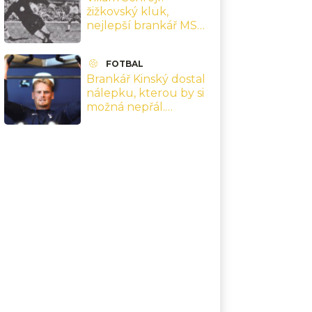
žižkovský kluk,
nejlepší brankář MS
1962 a finále v Chile,
které přepsaly jeho
FOTBAL
kariéru
Brankář Kinský dostal
nálepku, kterou by si
možná nepřál.
Nejsebevědomější
hráč Premier League