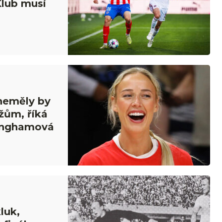
Klub musí
 neměly by
žům, říká
inghamová
luk,