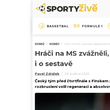
BASKETBAL
FORMULE 1
DOMŮ
HOKEJ
Hráči na MS zvážněli, absolvovali d
Hráči na MS zvážněli,
i o sestavě
Pavel Zdrálek
28. května 2026
Český tým před čtvrtfinále s Finskem
rozbruslení volil regeneraci a absolv