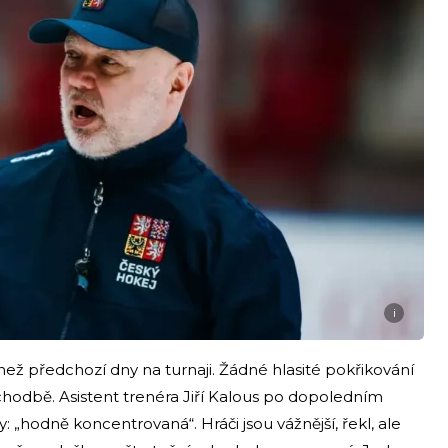
i
než předchozí dny na turnaji. Žádné hlasité pokřikování
hodbě. Asistent trenéra Jiří Kalous po dopoledním
„hodně koncentrovaná“. Hráči jsou vážnější, řekl, ale