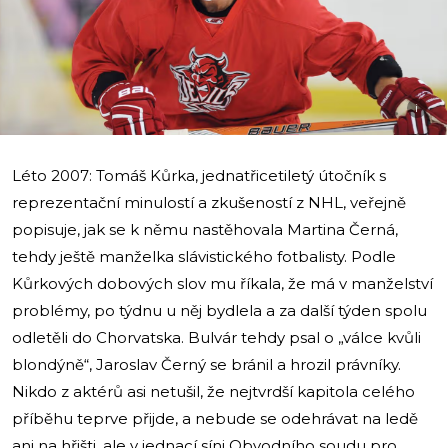
i
Léto 2007: Tomáš Kůrka, jednatřicetiletý útočník s
reprezentační minulostí a zkušeností z NHL, veřejně
popisuje, jak se k němu nastěhovala Martina Černá,
tehdy ještě manželka slávistického fotbalisty. Podle
Kůrkových dobových slov mu říkala, že má v manželství
problémy, po týdnu u něj bydlela a za další týden spolu
odletěli do Chorvatska. Bulvár tehdy psal o „válce kvůli
blondýně“, Jaroslav Černý se bránil a hrozil právníky.
Nikdo z aktérů asi netušil, že nejtvrdší kapitola celého
příběhu teprve přijde, a nebude se odehrávat na ledě
ani na hřišti, ale v jednací síni Obvodního soudu pro