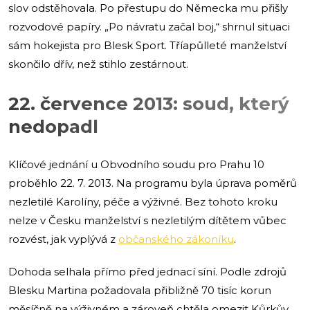
slov odstěhovala. Po přestupu do Německa mu přišly
rozvodové papíry. „Po návratu začal boj,“ shrnul situaci
sám hokejista pro Blesk Sport. Tříapůlleté manželství
skončilo dřív, než stihlo zestárnout.
22. července 2013: soud, který
nedopadl
Klíčové jednání u Obvodního soudu pro Prahu 10
proběhlo 22. 7. 2013. Na programu byla úprava poměrů
nezletilé Karolíny, péče a výživné. Bez tohoto kroku
nelze v Česku manželství s nezletilým dítětem vůbec
rozvést, jak vyplývá z
občanského zákoníku
.
Dohoda selhala přímo před jednací síní. Podle zdrojů
Blesku Martina požadovala přibližně 70 tisíc korun
měsíčně na výživném a zároveň chtěla omezit Kůrkův