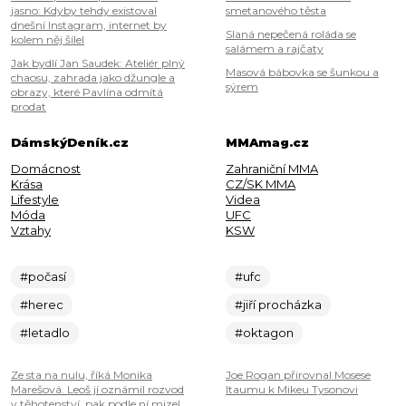
jasno: Kdyby tehdy existoval
smetanového těsta
dnešní Instagram, internet by
Slaná nepečená roláda se
kolem něj šílel
salámem a rajčaty
Jak bydlí Jan Saudek: Ateliér plný
Masová bábovka se šunkou a
chaosu, zahrada jako džungle a
sýrem
obrazy, které Pavlína odmítá
prodat
DámskýDeník.cz
MMAmag.cz
Domácnost
Zahraniční MMA
Krása
CZ/SK MMA
Lifestyle
Videa
Móda
UFC
Vztahy
KSW
#počasí
#ufc
#herec
#jiří procházka
#letadlo
#oktagon
Ze sta na nulu, říká Monika
Joe Rogan přirovnal Mosese
Marešová. Leoš jí oznámil rozvod
Itaumu k Mikeu Tysonovi
v těhotenství, pak podle ní mizel