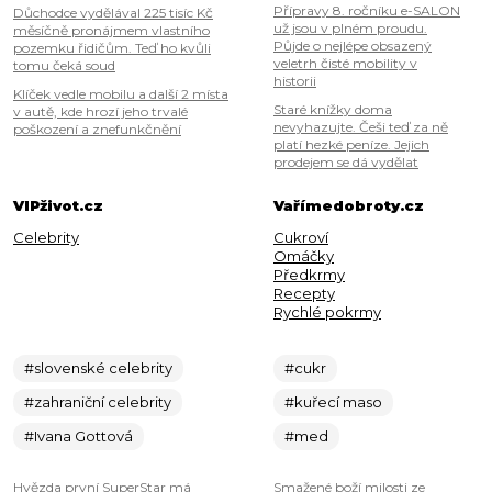
Přípravy 8. ročníku e-SALON
Důchodce vydělával 225 tisíc Kč
už jsou v plném proudu.
měsíčně pronájmem vlastního
Půjde o nejlépe obsazený
pozemku řidičům. Teď ho kvůli
veletrh čisté mobility v
tomu čeká soud
historii
Klíček vedle mobilu a další 2 místa
Staré knížky doma
v autě, kde hrozí jeho trvalé
nevyhazujte. Češi teď za ně
poškození a znefunkčnění
platí hezké peníze. Jejich
prodejem se dá vydělat
VIPživot.cz
Vařímedobroty.cz
Celebrity
Cukroví
Omáčky
Předkrmy
Recepty
Rychlé pokrmy
#slovenské celebrity
#cukr
#zahraniční celebrity
#kuřecí maso
#Ivana Gottová
#med
Hvězda první SuperStar má
Smažené boží milosti ze