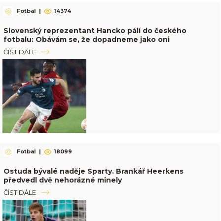
Fotbal
|
14374
Slovenský reprezentant Hancko pálí do českého
fotbalu: Obávám se, že dopadneme jako oni
ČÍST DÁLE
Fotbal
|
18099
Ostuda bývalé naděje Sparty. Brankář Heerkens
předvedl dvě nehorázné minely
ČÍST DÁLE