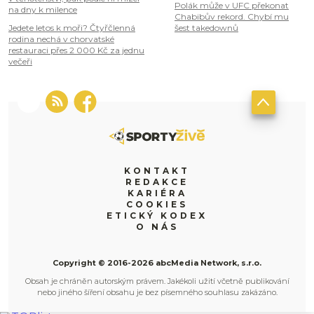
Polák může v UFC překonat
na dny k milence
Chabibův rekord. Chybí mu
Jedete letos k moři? Čtyřčlenná
šest takedownů
rodina nechá v chorvatské
restauraci přes 2 000 Kč za jednu
večeři
KONTAKT
REDAKCE
KARIÉRA
COOKIES
ETICKÝ KODEX
O NÁS
Copyright © 2016-2026 abcMedia Network, s.r.o.
Obsah je chráněn autorským právem. Jakékoli užití včetně publikování
nebo jiného šíření obsahu je bez písemného souhlasu zakázáno.