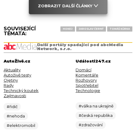
ZOBRAZIT DALŠÍ ČLÁNKY
SOUVISEJÍCÍ
HOKEJ
JAROSLAV ČERNÝ
TOMÁŠ KŮRKA
TÉMATA:
Další portály spadající pod abcMedia
Network, s.r.o.
AutoŽivě.cz
Události247.cz
Aktuality
Domácí
Autoživě testy
Komentáře
Ojetiny
Rozhovory
Rady
Spotřebitel
Technický koutek
Technologie
Zajímavosti
#válka na ukrajině
#řidič
#česká republika
#nehoda
#zdražování
#elektromobil