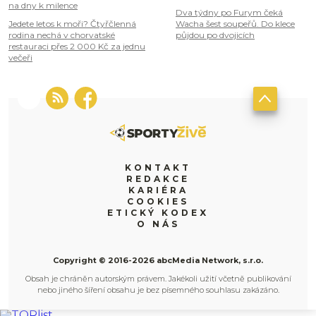
na dny k milence
Dva týdny po Furym čeká
Jedete letos k moři? Čtyřčlenná
Wacha šest soupeřů. Do klece
rodina nechá v chorvatské
půjdou po dvojicích
restauraci přes 2 000 Kč za jednu
večeři
KONTAKT
REDAKCE
KARIÉRA
COOKIES
ETICKÝ KODEX
O NÁS
Copyright © 2016-2026 abcMedia Network, s.r.o.
Obsah je chráněn autorským právem. Jakékoli užití včetně publikování
nebo jiného šíření obsahu je bez písemného souhlasu zakázáno.