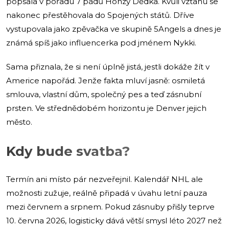
popsala v pořadu 7 pádů Honzy Dědka. Kvůli vztahu se
nakonec přestěhovala do Spojených států. Dříve
vystupovala jako zpěvačka ve skupině 5Angels a dnes je
známá spíš jako influencerka pod jménem Nykki.
Sama přiznala, že si není úplně jistá, jestli dokáže žít v
Americe napořád. Jenže fakta mluví jasně: osmiletá
smlouva, vlastní dům, společný pes a teď zásnubní
prsten. Ve střednědobém horizontu je Denver jejich
město.
Kdy bude svatba?
Termín ani místo pár nezveřejnil. Kalendář NHL ale
možnosti zužuje, reálně připadá v úvahu letní pauza
mezi červnem a srpnem. Pokud zásnuby přišly teprve
10. června 2026, logisticky dává větší smysl léto 2027 než