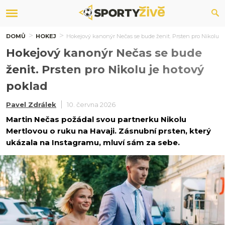
DOMŮ
HOKEJ
Hokejový kanonýr Nečas se bude ženit. Prsten pro Nikolu j
Hokejový kanonýr Nečas se bude
ženit. Prsten pro Nikolu je hotový
poklad
Pavel Zdrálek
10. června 2026
Martin Nečas požádal svou partnerku Nikolu
Mertlovou o ruku na Havaji. Zásnubní prsten, který
ukázala na Instagramu, mluví sám za sebe.