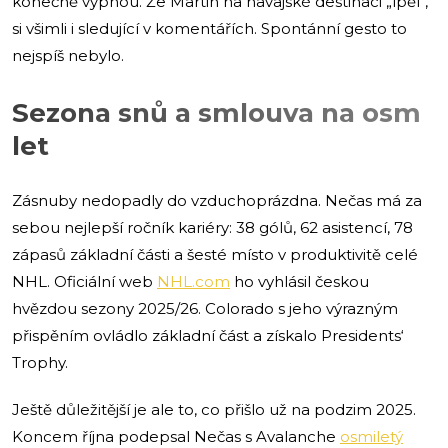
konečně vypnou. Že Martin na havajské destinaci „lpěl“,
si všimli i sledující v komentářích. Spontánní gesto to
nejspíš nebylo.
Sezona snů a smlouva na osm
let
Zásnuby nedopadly do vzduchoprázdna. Nečas má za
sebou nejlepší ročník kariéry: 38 gólů, 62 asistencí, 78
zápasů základní části a šesté místo v produktivitě celé
NHL. Oficiální web
NHL.com
ho vyhlásil českou
hvězdou sezony 2025/26. Colorado s jeho výrazným
přispěním ovládlo základní část a získalo Presidents‘
Trophy.
Ještě důležitější je ale to, co přišlo už na podzim 2025.
Koncem října podepsal Nečas s Avalanche
osmiletý