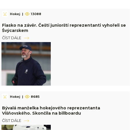
Hokej
|
13088
Fiasko na závěr. Čeští juniorští reprezentanti vyhořeli se
Švýcarskem
ČÍST DÁLE
Hokej
|
8685
Bývalá manželka hokejového reprezentanta
Višňovského. Skončila na billboardu
ČÍST DÁLE