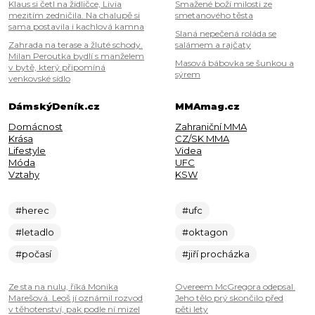
Klaus si četl na židličce, Livia
Smažené boží milosti ze
mezitím zedničila. Na chalupě si
smetanového těsta
sama postavila i kachlová kamna
Slaná nepečená roláda se
Zahrada na terase a žluté schody.
salámem a rajčaty
Milan Peroutka bydlí s manželem
Masová bábovka se šunkou a
v bytě, který připomíná
sýrem
venkovské sídlo
DámskýDeník.cz
MMAmag.cz
Domácnost
Zahraniční MMA
Krása
CZ/SK MMA
Lifestyle
Videa
Móda
UFC
Vztahy
KSW
#herec
#ufc
#letadlo
#oktagon
#počasí
#jiří procházka
Ze sta na nulu, říká Monika
Overeem McGregora odepsal.
Marešová. Leoš jí oznámil rozvod
Jeho tělo prý skončilo před
v těhotenství, pak podle ní mizel
pěti lety