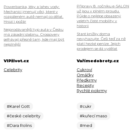
Přípravy 8. ročníku e-SALON
Powerbanka, léky a lahev vody:
už jsou v plném proudu.
Mechanici jmenují věci, které v
Půjde o nejlépe obsazený
rozpáleném autě nemají co dělat.
veletrh čisté mobility v
Hrozí i požár
historii
Nejprodávanější typ auta v Česku
Staré knížky doma
má zásadní slabinu. Crossovery
nevyhazujte. Češi teď za ně
selhávají přesně tam, kde mají být
platí hezké peníze. Jejich
nejsilnější
prodejem se dá vydělat
VIPživot.cz
Vařímedobroty.cz
Celebrity
Cukroví
Omáčky
Předkrmy
Recepty
Rychlé pokrmy
#Karel Gott
#cukr
#české celebrity
#kuřecí maso
#Dara Rolins
#med