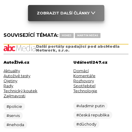
ZOBRAZIT DALŠÍ ČLÁNKY
SOUVISEJÍCÍ TÉMATA:
HOKEJ
MARTIN NEČAS
Další portály spadající pod abcMedia
Network, s.r.o.
AutoŽivě.cz
Události247.cz
Aktuality
Domácí
Autoživě testy
Komentáře
Ojetiny
Rozhovory
Rady
Spotřebitel
Technický koutek
Technologie
Zajímavosti
#vladimir putin
#policie
#česká republika
#servis
#důchody
#nehoda