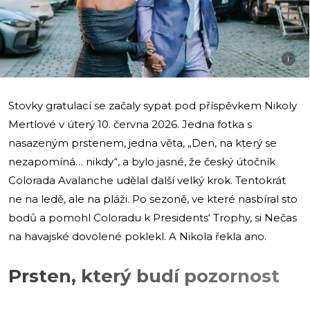
i
Stovky gratulací se začaly sypat pod příspěvkem Nikoly
Mertlové v úterý 10. června 2026. Jedna fotka s
nasazeným prstenem, jedna věta, „Den, na který se
nezapomíná… nikdy“, a bylo jasné, že český útočník
Colorada Avalanche udělal další velký krok. Tentokrát
ne na ledě, ale na pláži. Po sezoně, ve které nasbíral sto
bodů a pomohl Coloradu k Presidents‘ Trophy, si Nečas
na havajské dovolené poklekl. A Nikola řekla ano.
Prsten, který budí pozornost