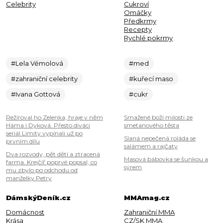
Celebrity
Cukroví
Omáčky
Předkrmy
Recepty
Rychlé pokrmy
#Lela Vémolová
#med
#zahraniční celebrity
#kuřecí maso
#Ivana Gottová
#cukr
Režíroval ho Zelenka, hraje v něm
Smažené boží milosti ze
Háma i Dyková. Přesto diváci
smetanového těsta
seriál Limity vypínali už po
Slaná nepečená roláda se
prvním dílu
salámem a rajčaty
Dva rozvody, pět dětí a ztracená
Masová bábovka se šunkou a
farma. Krejčíř poprvé popsal, co
sýrem
mu zbylo po odchodu od
manželky Petry
DámskýDeník.cz
MMAmag.cz
Domácnost
Zahraniční MMA
Krása
CZ/SK MMA