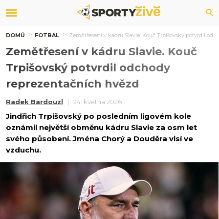
DOMŮ
FOTBAL
Zemětřesení v kádru Slavie. Kouč Trpišovský potvrdil od
Zemětřesení v kádru Slavie. Kouč
Trpišovský potvrdil odchody
reprezentačních hvězd
Radek Bardouzl
24. května 2026
Jindřich Trpišovský po posledním ligovém kole
oznámil největší obměnu kádru Slavie za osm let
svého působení. Jména Chorý a Douděra visí ve
vzduchu.