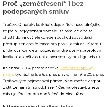
Proč „zemětřesení“ i bez
podepsaných smluv
Trpišovský neřekl, kolik lidí odejde. Řekl něco silnějšího:
že jde o „nejvýraznější obměnu za osm let“ a že se
chystá dominový efekt, jeden odchod spustí další
přestup, ten otevře místo pro posilu, a tak dál. K tomu
přidal dva konkrétní požadavky: dvě posily s „absolutní
kvalitou“ a lepší zastupitelnost sestavy pro Ligu mistrů.
Kalendář UEFA přitom nečeká.
Třetí předkolo Ligy
mistrů
vychází na 5. a 6. srpna, play-off na 19. a 20. srpna.
Trpišovský to pojmenoval přímo: „Není možné v srpnu
zjistit, že nám tři lidi odcházejí.“ Čas na přestavbu ještě
existuje. Prostor pro opožděné domino už ne.