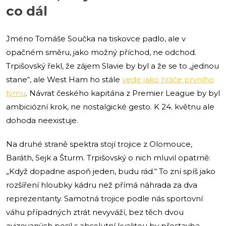
co dál
Jméno Tomáše Součka na tiskovce padlo, ale v
opačném směru, jako možný příchod, ne odchod.
Trpišovský řekl, že zájem Slavie by byl a že se to „jednou
stane“, ale West Ham ho stále
vede jako hráče prvního
týmu
. Návrat českého kapitána z Premier League by byl
ambiciózní krok, ne nostalgické gesto. K 24. květnu ale
dohoda neexistuje.
Na druhé straně spektra stojí trojice z Olomouce,
Baráth, Sejk a Šturm. Trpišovský o nich mluvil opatrně:
„Když dopadne aspoň jeden, budu rád.“ To zní spíš jako
rozšíření hloubky kádru než přímá náhrada za dva
reprezentanty. Samotná trojice podle nás sportovní
váhu případných ztrát nevyváží, bez těch dvou
avizovaných posil s absolutní kvalitou by přestavba