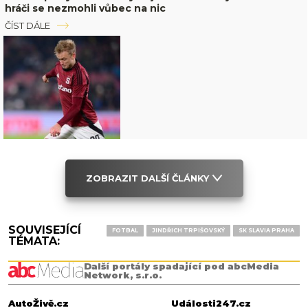
hráči se nezmohli vůbec na nic
ČÍST DÁLE
ZOBRAZIT DALŠÍ ČLÁNKY
SOUVISEJÍCÍ
FOTBAL
JINDŘICH TRPIŠOVSKÝ
SK SLAVIA PRAHA
TÉMATA:
Další portály spadající pod abcMedia
Network, s.r.o.
AutoŽivě.cz
Události247.cz