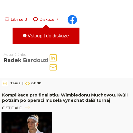
Diskuze
7
Vstoupit do diskuze
Autor článku
Radek Bardouzl
Tenis
|
61100
Komplikace pro finalistku Wimbledonu Muchovou. Kvůli
potížím po operaci musela vynechat další turnaj
ČÍST DÁLE