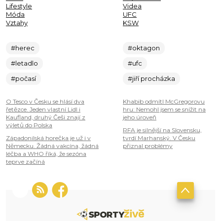
Lifestyle
Videa
Móda
UFC
Vztahy
KSW
#herec
#oktagon
#letadlo
#ufc
#počasí
#jiří procházka
O Tesco v Česku se hlásí dva
Khabib odmítl McGregorovu
řetězce. Jeden vlastní Lidl i
hru: Nemohl jsem se snížit na
Kaufland, druhý Češi znají z
jeho úroveň
výletů do Polska
RFA je silnější na Slovensku,
Západonilská horečka je už i v
tvrdí Marhanský. V Česku
Německu. Žádná vakcína, žádná
přiznal problémy
léčba a WHO říká, že sezóna
teprve začíná