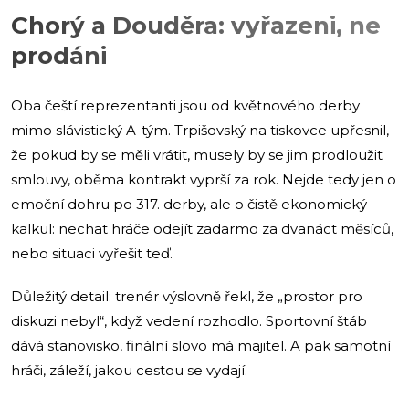
Chorý a Douděra: vyřazeni, ne
prodáni
Oba čeští reprezentanti jsou od květnového derby
mimo slávistický A-tým. Trpišovský na tiskovce upřesnil,
že pokud by se měli vrátit, musely by se jim prodloužit
smlouvy, oběma kontrakt vyprší za rok. Nejde tedy jen o
emoční dohru po 317. derby, ale o čistě ekonomický
kalkul: nechat hráče odejít zadarmo za dvanáct měsíců,
nebo situaci vyřešit teď.
Důležitý detail: trenér výslovně řekl, že „prostor pro
diskuzi nebyl“, když vedení rozhodlo. Sportovní štáb
dává stanovisko, finální slovo má majitel. A pak samotní
hráči, záleží, jakou cestou se vydají.