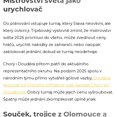
Mistrovství světa jako
urychlovač
Do plánování vstupuje turnaj, který Slavia neovlivní, ale
který ovlivní ji. Trpišovský výslovně zmínil, že mistrovství
světa 2026 promluví do všeho, může zvednout ceny
hráčů, urychlit nabídky ze zahraničí, nebo naopak
zablokovat jednání, dokud se turnaj neodehraje.
Chorý i Douděra přitom patří do aktuálního
reprezentačního okruhu. Na podzim 2025 spolu v
národním týmu přímo vytvářeli gólové vazby,
Douděra
skóroval po Chorého přihrávce, pak naopak Chorý po
Douděrově
. Dobrý turnaj může jejich cenu vyšroubovat.
Špatný může jednání zkomplikovat úplně jinak.
Souček, trojice z Olomouce a