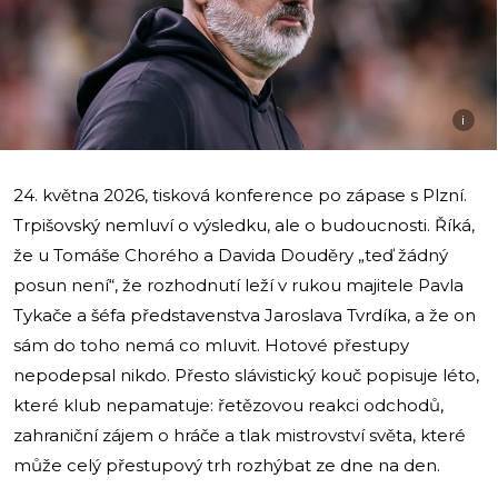
i
24. května 2026, tisková konference po zápase s Plzní.
Trpišovský nemluví o výsledku, ale o budoucnosti. Říká,
že u Tomáše Chorého a Davida Douděry „teď žádný
posun není“, že rozhodnutí leží v rukou majitele Pavla
Tykače a šéfa představenstva Jaroslava Tvrdíka, a že on
sám do toho nemá co mluvit. Hotové přestupy
nepodepsal nikdo. Přesto slávistický kouč popisuje léto,
které klub nepamatuje: řetězovou reakci odchodů,
zahraniční zájem o hráče a tlak mistrovství světa, které
může celý přestupový trh rozhýbat ze dne na den.