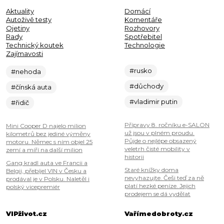
Aktuality
Domácí
Autoživě testy
Komentáře
Ojetiny
Rozhovory
Rady
Spotřebitel
Technický koutek
Technologie
Zajímavosti
#rusko
#nehoda
#důchody
#čínská auta
#vladimir putin
#řidič
Přípravy 8. ročníku e-SALON
Mini Cooper D najelo milion
už jsou v plném proudu.
kilometrů bez jediné výměny
Půjde o nejlépe obsazený
motoru. Němec s ním objel 25
veletrh čisté mobility v
zemí a míří na další milion
historii
Gang kradl auta ve Francii a
Staré knížky doma
Belgii, přebíjel VIN v Česku a
nevyhazujte. Češi teď za ně
prodával je v Polsku. Naletěl i
platí hezké peníze. Jejich
polský vicepremiér
prodejem se dá vydělat
VIPživot.cz
Vařímedobroty.cz