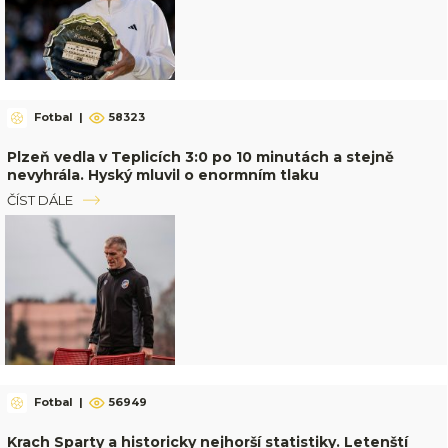
Fotbal
|
58323
Plzeň vedla v Teplicích 3:0 po 10 minutách a stejně
nevyhrála. Hyský mluvil o enormním tlaku
ČÍST DÁLE
Fotbal
|
56949
Krach Sparty a historicky nejhorší statistiky. Letenští