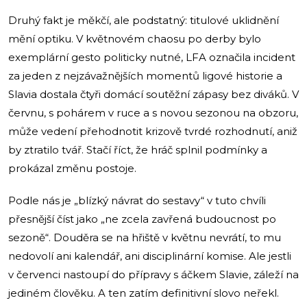
Druhý fakt je měkčí, ale podstatný: titulové uklidnění
mění optiku. V květnovém chaosu po derby bylo
exemplární gesto politicky nutné, LFA označila incident
za jeden z nejzávažnějších momentů ligové historie a
Slavia dostala čtyři domácí soutěžní zápasy bez diváků. V
červnu, s pohárem v ruce a s novou sezonou na obzoru,
může vedení přehodnotit krizově tvrdé rozhodnutí, aniž
by ztratilo tvář. Stačí říct, že hráč splnil podmínky a
prokázal změnu postoje.
Podle nás je „blízký návrat do sestavy“ v tuto chvíli
přesnější číst jako „ne zcela zavřená budoucnost po
sezoně“. Douděra se na hřiště v květnu nevrátí, to mu
nedovolí ani kalendář, ani disciplinární komise. Ale jestli
v červenci nastoupí do přípravy s áčkem Slavie, záleží na
jediném člověku. A ten zatím definitivní slovo neřekl.