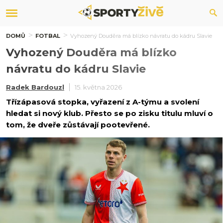
DOMŮ
FOTBAL
Vyhozený Douděra má blízko návratu do kádru Slavie
Vyhozený Douděra má blízko
návratu do kádru Slavie
Radek Bardouzl
15. května 2026
Třízápasová stopka, vyřazení z A-týmu a svolení
hledat si nový klub. Přesto se po zisku titulu mluví o
tom, že dveře zůstávají pootevřené.