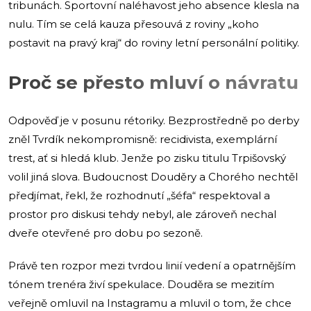
tribunách. Sportovní naléhavost jeho absence klesla na
nulu. Tím se celá kauza přesouvá z roviny „koho
postavit na pravý kraj“ do roviny letní personální politiky.
Proč se přesto mluví o návratu
Odpověď je v posunu rétoriky. Bezprostředně po derby
zněl Tvrdík nekompromisně: recidivista, exemplární
trest, ať si hledá klub. Jenže po zisku titulu Trpišovský
volil jiná slova. Budoucnost Douděry a Chorého nechtěl
předjímat, řekl, že rozhodnutí „šéfa“ respektoval a
prostor pro diskusi tehdy nebyl, ale zároveň nechal
dveře otevřené pro dobu po sezoně.
Právě ten rozpor mezi tvrdou linií vedení a opatrnějším
tónem trenéra živí spekulace. Douděra se mezitím
veřejně omluvil na Instagramu a mluvil o tom, že chce