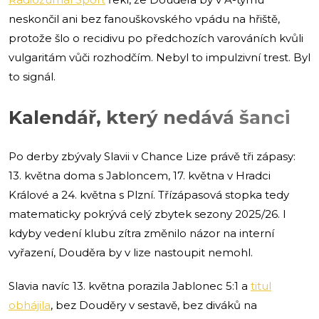
neskončil ani bez fanouškovského vpádu na hřiště,
protože šlo o recidivu po předchozích varováních kvůli
vulgaritám vůči rozhodčím. Nebyl to impulzivní trest. Byl
to signál.
Kalendář, který nedává šanci
Po derby zbývaly Slavii v Chance Lize právě tři zápasy:
13. května doma s Jabloncem, 17. května v Hradci
Králové a 24. května s Plzní. Třízápasová stopka tedy
matematicky pokrývá celý zbytek sezony 2025/26. I
kdyby vedení klubu zítra změnilo názor na interní
vyřazení, Douděra by v lize nastoupit nemohl.
Slavia navíc 13. května porazila Jablonec 5:1 a
titul
obhájila
, bez Douděry v sestavě, bez diváků na