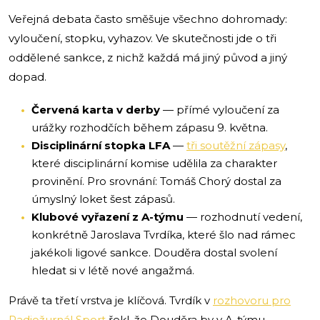
Veřejná debata často směšuje všechno dohromady:
vyloučení, stopku, vyhazov. Ve skutečnosti jde o tři
oddělené sankce, z nichž každá má jiný původ a jiný
dopad.
Červená karta v derby
— přímé vyloučení za
urážky rozhodčích během zápasu 9. května.
Disciplinární stopka LFA
—
tři soutěžní zápasy
,
které disciplinární komise udělila za charakter
provinění. Pro srovnání: Tomáš Chorý dostal za
úmyslný loket šest zápasů.
Klubové vyřazení z A-týmu
— rozhodnutí vedení,
konkrétně Jaroslava Tvrdíka, které šlo nad rámec
jakékoli ligové sankce. Douděra dostal svolení
hledat si v létě nové angažmá.
Právě ta třetí vrstva je klíčová. Tvrdík v
rozhovoru pro
Radiožurnál Sport
řekl, že Douděra by v A-týmu