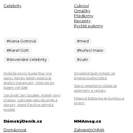
Celebrity
Cukroví
Omáčky
Předkrmy
Recepty
Rychlé pokrmy
#Ivana Gottová
#med
#Karel Gott
#kuřecí maso
#slovenské celebrity
#cukr
Hvězda první SuperStar má
Smažené boží milosti ze
jasno: Kdyby tehdy existoval
smetanového těsta
dnešní Instagram, internet by
Slaná nepečená roláda se
kolem něj šílel
salámem a rajčaty
Jak bydlí Jan Saudek: Ateliér plný
Masová bábovka se šunkou a
chaosu, zahrada jako džungle a
sýrem
obrazy, které Pavlína odmítá
prodat
DámskýDeník.cz
MMAmag.cz
Domácnost
Zahraniční MMA