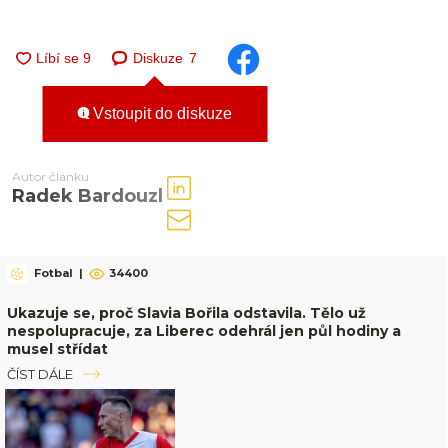
Diskuze
7
Vstoupit do diskuze
Autor článku
Radek Bardouzl
Fotbal
|
34400
Ukazuje se, proč Slavia Bořila odstavila. Tělo už
nespolupracuje, za Liberec odehrál jen půl hodiny a
musel střídat
ČÍST DÁLE