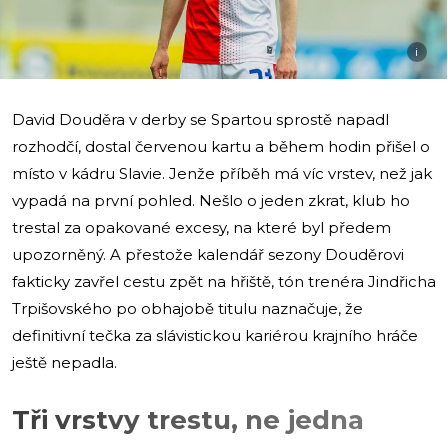
i
David Douděra v derby se Spartou sprostě napadl
rozhodčí, dostal červenou kartu a během hodin přišel o
místo v kádru Slavie. Jenže příběh má víc vrstev, než jak
vypadá na první pohled. Nešlo o jeden zkrat, klub ho
trestal za opakované excesy, na které byl předem
upozorněný. A přestože kalendář sezony Douděrovi
fakticky zavřel cestu zpět na hřiště, tón trenéra Jindřicha
Trpišovského po obhajobě titulu naznačuje, že
definitivní tečka za slávistickou kariérou krajního hráče
ještě nepadla.
Tři vrstvy trestu, ne jedna