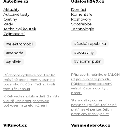
AutoŽivě.cz
Události247.cz
Aktuality
Domácí
Autoživě testy
Komentáře
Ojetiny
Rozhovory
Rady
Spotřebitel
Technický koutek
Technologie
Zajímavosti
#česká republika
#elektromobil
#potraviny
#nehoda
#vladimir putin
#policie
Přípravy 8. ročníku e-SALON
Důchodce vydělával 225 tisíc Kč
už jsou v plném proudu.
měsíčně pronájmem vlastního
Půjde o nejlépe obsazený
pozemku řidičům. Teď ho kvůli
veletrh čisté mobility v
tomu čeká soud
historii
Klíček vedle mobilu a další 2 místa
Staré knížky doma
v autě, kde hrozí jeho trvalé
nevyhazujte. Češi teď za ně
poškození a znefunkčnění
platí hezké peníze. Jejich
prodejem se dá vydělat
VIPživot.cz
Vařímedobroty.cz