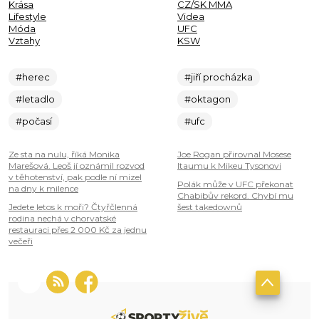
Krása
CZ/SK MMA
Lifestyle
Videa
Móda
UFC
Vztahy
KSW
#herec
#jiří procházka
#letadlo
#oktagon
#počasí
#ufc
Ze sta na nulu, říká Monika
Joe Rogan přirovnal Mosese
Marešová. Leoš jí oznámil rozvod
Itaumu k Mikeu Tysonovi
v těhotenství, pak podle ní mizel
Polák může v UFC překonat
na dny k milence
Chabibův rekord. Chybí mu
Jedete letos k moři? Čtyřčlenná
šest takedownů
rodina nechá v chorvatské
restauraci přes 2 000 Kč za jednu
večeři