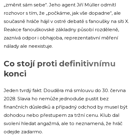
„změnit sám sebe“. Jeho agent Jiří Müller odmítl
rozhovor s tím, že „počkáme, jak vše dopadne“, ale
současně hráče hájil v ostré debatě s fanoušky na síti X.
Reakce fanouškovské základny působí rozděleně,
zaznívá odpor i obhajoba, reprezentativní měření
nálady ale neexistuje.
Co stojí proti definitivnímu
konci
Jeden tvrdý fakt: Douděra má smlouvu do 30. června
2028. Slavia ho nemůže jednoduše pustit bez
finančních důsledků a případný odchod by musel být
dohodou nebo přestupem za tržní cenu. Klub dal
svolení hledat angažmá, ale to neznamená, že hráč
odejde zadarmo.