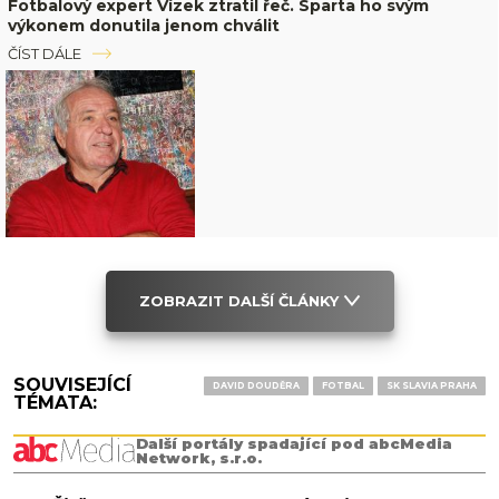
Fotbalový expert Vízek ztratil řeč. Sparta ho svým
výkonem donutila jenom chválit
ČÍST DÁLE
ZOBRAZIT DALŠÍ ČLÁNKY
SOUVISEJÍCÍ
DAVID DOUDĚRA
FOTBAL
SK SLAVIA PRAHA
TÉMATA:
Další portály spadající pod abcMedia
Network, s.r.o.