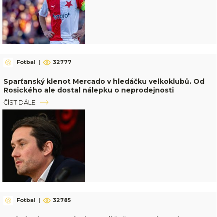
Fotbal
|
32777
Sparťanský klenot Mercado v hledáčku velkoklubů. Od
Rosického ale dostal nálepku o neprodejnosti
ČÍST DÁLE
Fotbal
|
32785