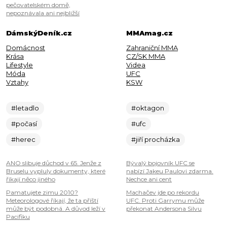
pečovatelském domě,
nepoznávala ani nejbližší
DámskýDeník.cz
MMAmag.cz
Domácnost
Zahraniční MMA
Krása
CZ/SK MMA
Lifestyle
Videa
Móda
UFC
Vztahy
KSW
#letadlo
#oktagon
#počasí
#ufc
#herec
#jiří procházka
ANO slibuje důchod v 65. Jenže z
Bývalý bojovník UFC se
Bruselu vypluly dokumenty, které
nabízí Jakeu Paulovi zdarma.
říkají něco jiného
Nechce ani cent
Pamatujete zimu 2010?
Machačev jde po rekordu
Meteorologové říkají, že ta příští
UFC. Proti Garrymu může
může být podobná. A důvod leží v
překonat Andersona Silvu
Pacifiku