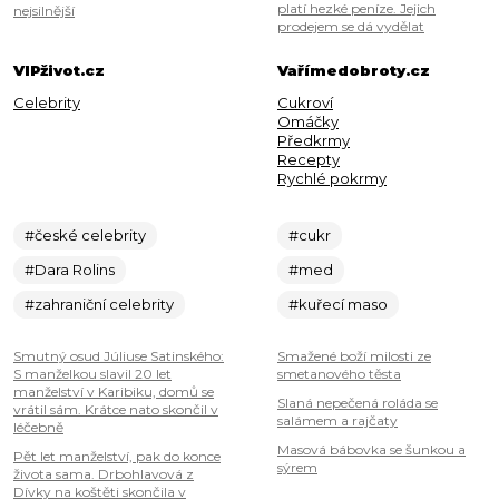
platí hezké peníze. Jejich
nejsilnější
prodejem se dá vydělat
VIPživot.cz
Vařímedobroty.cz
Celebrity
Cukroví
Omáčky
Předkrmy
Recepty
Rychlé pokrmy
#české celebrity
#cukr
#Dara Rolins
#med
#zahraniční celebrity
#kuřecí maso
Smutný osud Júliuse Satinského:
Smažené boží milosti ze
S manželkou slavil 20 let
smetanového těsta
manželství v Karibiku, domů se
Slaná nepečená roláda se
vrátil sám. Krátce nato skončil v
salámem a rajčaty
léčebně
Masová bábovka se šunkou a
Pět let manželství, pak do konce
sýrem
života sama. Drbohlavová z
Dívky na koštěti skončila v