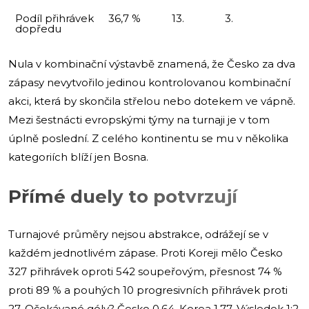
Podíl přihrávek
36,7 %
13.
3.
dopředu
Nula v kombinační výstavbě znamená, že Česko za dva
zápasy nevytvořilo jedinou kontrolovanou kombinační
akci, která by skončila střelou nebo dotekem ve vápně.
Mezi šestnácti evropskými týmy na turnaji je v tom
úplně poslední. Z celého kontinentu se mu v několika
kategoriích blíží jen Bosna.
Přímé duely to potvrzují
Turnajové průměry nejsou abstrakce, odrážejí se v
každém jednotlivém zápase. Proti Koreji mělo Česko
327 přihrávek oproti 542 soupeřovým, přesnost 74 %
proti 89 % a pouhých 10 progresivních přihrávek proti
27. Očekávané góly? Česko 0,64, Korea 1,77. Výsledek 1:2