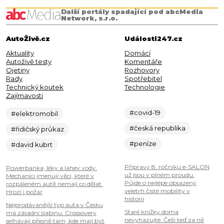
Další portály spadající pod abcMedia
Network, s.r.o.
AutoŽivě.cz
Události247.cz
Aktuality
Domácí
Autoživě testy
Komentáře
Ojetiny
Rozhovory
Rady
Spotřebitel
Technický koutek
Technologie
Zajímavosti
#covid-19
#elektromobil
#česká republika
#řidičský průkaz
#peníze
#david kubrt
Přípravy 8. ročníku e-SALON
Powerbanka, léky a lahev vody:
už jsou v plném proudu.
Mechanici jmenují věci, které v
Půjde o nejlépe obsazený
rozpáleném autě nemají co dělat.
veletrh čisté mobility v
Hrozí i požár
historii
Nejprodávanější typ auta v Česku
Staré knížky doma
má zásadní slabinu. Crossovery
nevyhazujte. Češi teď za ně
selhávají přesně tam, kde mají být