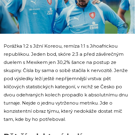
i
Porážka 1:2 s Jižní Koreou, remíza 1:1 s Jihoafrickou
republikou. Jeden bod, skóre 2:3 a před závěrečným
duelem s Mexikem jen 30,2% šance na postup ze
skupiny. Čísla by sama o sobě stačila k nervozitě. Jenže
pod výsledky leží ještě nepříjemnější vrstva: pět
klíčových statistických kategorií, v nichž se Česko po
dvou odehraných kolech propadlo k absolutnímu dnu
turnaje. Nejde o jednu vytrženou metriku. Jde o
konzistentní obraz týmu, který nedokáže dostat míč
tam, kde by ho potřeboval.