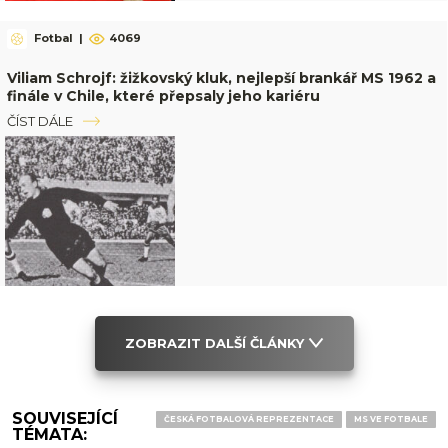
Fotbal
|
4069
Viliam Schrojf: žižkovský kluk, nejlepší brankář MS 1962 a
finále v Chile, které přepsaly jeho kariéru
ČÍST DÁLE
ZOBRAZIT DALŠÍ ČLÁNKY
SOUVISEJÍCÍ
ČESKÁ FOTBALOVÁ REPREZENTACE
MS VE FOTBALE
TÉMATA: