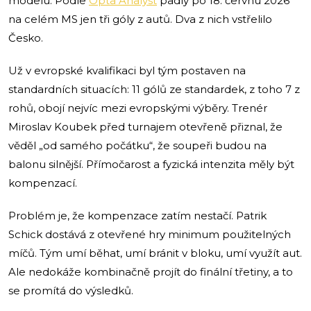
modelu. Podle
Opta Analyst
padly po 18. červnu 2026
na celém MS jen tři góly z autů. Dva z nich vstřelilo
Česko.
Už v evropské kvalifikaci byl tým postaven na
standardních situacích: 11 gólů ze standardek, z toho 7 z
rohů, obojí nejvíc mezi evropskými výběry. Trenér
Miroslav Koubek před turnajem otevřeně přiznal, že
věděl „od samého počátku“, že soupeři budou na
balonu silnější. Přímočarost a fyzická intenzita měly být
kompenzací.
Problém je, že kompenzace zatím nestačí. Patrik
Schick dostává z otevřené hry minimum použitelných
míčů. Tým umí běhat, umí bránit v bloku, umí využít aut.
Ale nedokáže kombinačně projít do finální třetiny, a to
se promítá do výsledků.