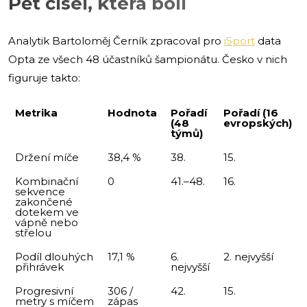
Pět čísel, která bolí
Analytik Bartoloměj Černík zpracoval pro
iSport
data
Opta ze všech 48 účastníků šampionátu. Česko v nich
figuruje takto:
Metrika
Hodnota
Pořadí
Pořadí (16
(48
evropských)
týmů)
Držení míče
38,4 %
38.
15.
Kombinační
0
41.–48.
16.
sekvence
zakončené
dotekem ve
vápně nebo
střelou
Podíl dlouhých
17,1 %
6.
2. nejvyšší
přihrávek
nejvyšší
Progresivní
306 /
42.
15.
metry s míčem
zápas