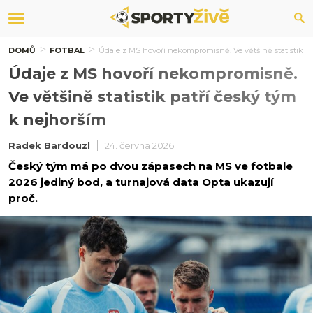
DOMŮ
FOTBAL
Údaje z MS hovoří nekompromisně. Ve většině statistik pa
Údaje z MS hovoří nekompromisně.
Ve většině statistik patří český tým
k nejhorším
Radek Bardouzl
24. června 2026
Český tým má po dvou zápasech na MS ve fotbale
2026 jediný bod, a turnajová data Opta ukazují
proč.