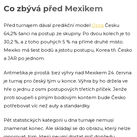
Co zbývá před Mexikem
Před turnajem dával predikční model
Opta
Česku
64,2% šanci na postup ze skupiny. Po dvou kolech je to
30,2 %, a z toho pouhých 5 % na přímé druhé místo.
Mexiko má šest bodů a jistotu postupu, Korea tři. Česko
a JAR po jednom.
Aritmetika je prostá: bez výhry nad Mexikem 24. června
je turnaj pro český tým u konce. Výhra by ho držela ve
hře o jednu z osmi postupových třetích příček. Jenže
proti soupeři s plným bodovým kontem bude Česko
potřebovat víc než auty a standardky.
Pět statistických kategorií u dna turnaje nemusí
znamenat konec. Ale skládají se do obrazu, který nelze
ignorovat: tým, který neumí dostat míč dopředu