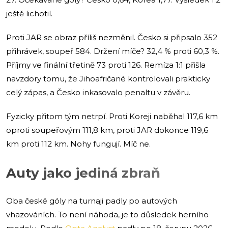
ještě lichotil.
Proti JAR se obraz příliš nezměnil. Česko si připsalo 352
přihrávek, soupeř 584. Držení míče? 32,4 % proti 60,3 %.
Příjmy ve finální třetině 73 proti 126. Remíza 1:1 přišla
navzdory tomu, že Jihoafričané kontrolovali prakticky
celý zápas, a Česko inkasovalo penaltu v závěru.
Fyzicky přitom tým netrpí. Proti Koreji naběhal 117,6 km
oproti soupeřovým 111,8 km, proti JAR dokonce 119,6
km proti 112 km. Nohy fungují. Míč ne.
Auty jako jediná zbraň
Oba české góly na turnaji padly po autových
vhazováních. To není náhoda, je to důsledek herního