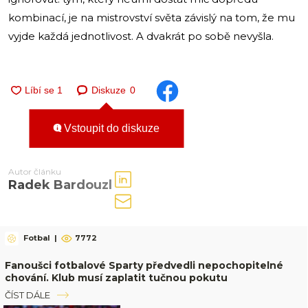
kombinací, je na mistrovství světa závislý na tom, že mu
vyjde každá jednotlivost. A dvakrát po sobě nevyšla.
Diskuze
0
Vstoupit do diskuze
Autor článku
Radek Bardouzl
Fotbal
|
7772
Fanoušci fotbalové Sparty předvedli nepochopitelné
chování. Klub musí zaplatit tučnou pokutu
ČÍST DÁLE