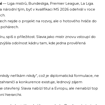
i
— Liga mistrů, Bundesliga, Premier League, La Liga.
a národní tým, byť v kvalifikaci MS 2026 odehrál v roce
ch.
ech nejde o projekt na rozvoj, ale o hotového hráče do
 pohárech.
, spíš o příležitost. Slavia jako mistr znovu vstoupí do
zvýšila odolnost kádru tam, kde jedna prověřená
l „nikdy neříkám nikdy“, což je diplomatická formulace, ne
ahraničí a konkurence existuje, lednový zájem
je otevřený. Slavia nabízí titul a Evropu, ale nenabízí top
ní hierarchii.