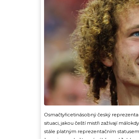
Osmačtyřicetinásobný český reprezentan
situaci, jakou čeští mistři zažívají málokd
stále platným reprezentačním statusem m