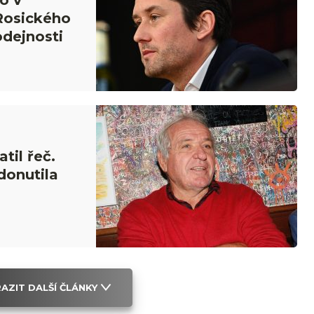
o v
Rosického
odejnosti
til řeč.
donutila
AZIT DALŠÍ ČLÁNKY