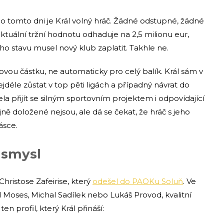
 Po tomto dni je Král volný hráč. Žádné odstupné, žádné
ktuální tržní hodnotu odhaduje na 2,5 milionu eur,
ho stavu musel nový klub zaplatit. Takhle ne.
povou částku, ne automaticky pro celý balík. Král sám v
déle zůstat v top pěti ligách a případný návrat do
la přijít se silným sportovním projektem i odpovídající
 doložené nejsou, ale dá se čekat, že hráč s jeho
ásce.
á smysl
 Christose Zafeirise, který
odešel do PAOKu Soluň
. Ve
d Moses, Michal Sadílek nebo Lukáš Provod, kvalitní
n profil, který Král přináší: