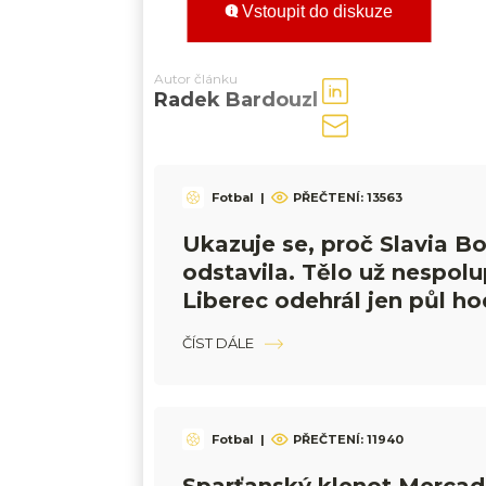
Vstoupit do diskuze
Autor článku
Radek Bardouzl
Fotbal
|
PŘEČTENÍ:
13563
Ukazuje se, proč Slavia Bo
odstavila. Tělo už nespolu
Liberec odehrál jen půl ho
musel střídat
ČÍST DÁLE
Fotbal
|
PŘEČTENÍ:
11940