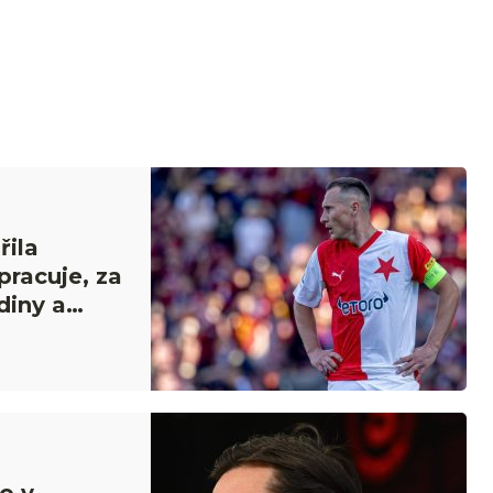
řila
pracuje, za
diny a