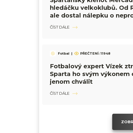
Sparťanský klenot Mercad
hledáčku velkoklubů. Od 
ale dostal nálepku o nepr
ČÍST DÁLE
Fotbal
|
PŘEČTENÍ:
11948
Fotbalový expert Vízek ztra
Sparta ho svým výkonem 
jenom chválit
ČÍST DÁLE
ZOBR