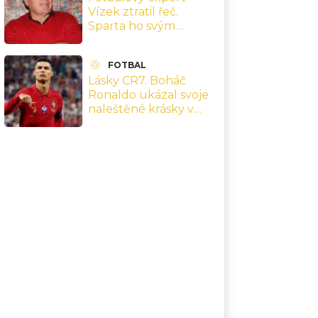
Vízek ztratil řeč.
Sparta ho svým
výkonem donutila
jenom chválit
FOTBAL
Lásky CR7. Boháč
Ronaldo ukázal svoje
naleštěné krásky v
hodnotě půl miliardy