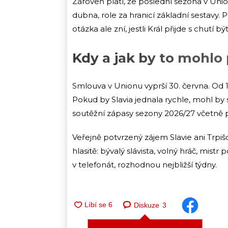
Zároveň platí, že poslední sezona v Unio
dubna, role za hranicí základní sestavy. 
otázka ale zní, jestli Král přijde s chutí
Kdy a jak by to mohlo
Smlouva v Unionu vyprší 30. června. Od
Pokud by Slavia jednala rychle, mohl by se
soutěžní zápasy sezony 2026/27 včetně 
Veřejně potvrzený zájem Slavie ani Trpiš
hlasitě: bývalý slávista, volný hráč, mist
v telefonát, rozhodnou nejbližší týdny.
Diskuze
3