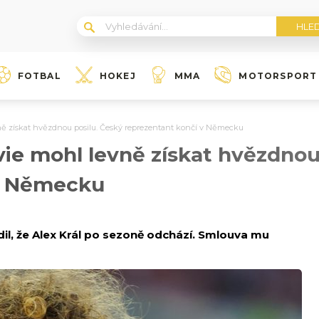
FOTBAL
HOKEJ
MMA
MOTORSPORT
vně získat hvězdnou posilu. Český reprezentant končí v Německu
vie mohl levně získat hvězdnou
 v Německu
rdil, že Alex Král po sezoně odchází. Smlouva mu