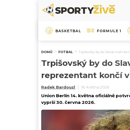
BASKETBAL
FORMULE 1
DOMŮ
FOTBAL
Trpišovský by do Slavie mohl le
Trpišovský by do Sla
reprezentant končí
Radek Bardouzl
16. května 2026
Union Berlín 14. května oficiálně potv
vyprší 30. června 2026.