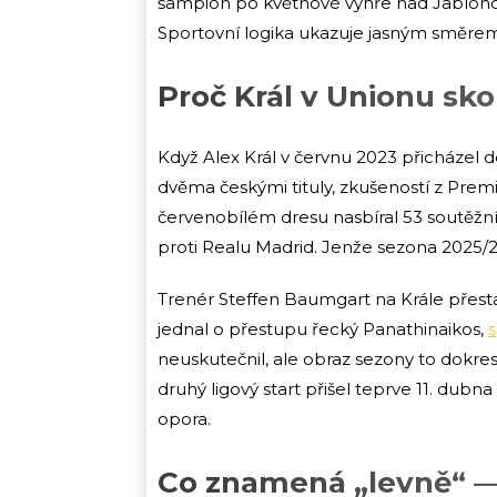
šampion po květnové výhře nad Jablonc
Sportovní logika ukazuje jasným směrem,
Proč Král v Unionu sko
Když Alex Král v červnu 2023 přicházel 
dvěma českými tituly, zkušeností z Pre
červenobílém dresu nasbíral 53 soutěžních
proti Realu Madrid. Jenže sezona 2025/2
Trenér Steffen Baumgart na Krále přest
jednal o přestupu řecký Panathinaikos,
s
neuskutečnil, ale obraz sezony to dokres
druhý ligový start přišel teprve 11. dub
opora.
Co znamená „levně“ —