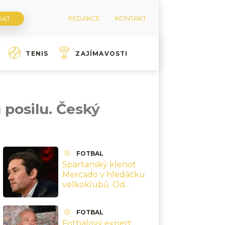
REDAKCE
KONTAKT
TENIS
ZAJÍMAVOSTI
 posilu. Český
FOTBAL
Sparťanský klenot
Mercado v hledáčku
velkoklubů. Od
Rosického ale dostal
nálepku o
FOTBAL
neprodejnosti
Fotbalový expert