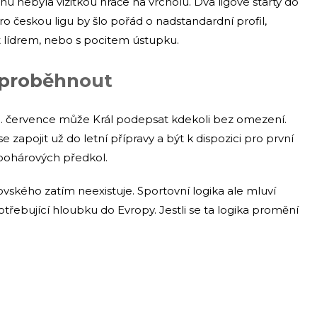
nu nebyla vizitkou hráče na vrcholu. Dva ligové starty do
Pro českou ligu by šlo pořád o nadstandardní profil,
 být lídrem, nebo s pocitem ústupku.
 proběhnout
 1. července může Král podepsat kdekoli bez omezení.
 zapojit už do letní přípravy a být k dispozici pro první
pohárových předkol.
ovského zatím neexistuje. Sportovní logika ale mluví
r potřebující hloubku do Evropy. Jestli se ta logika promění