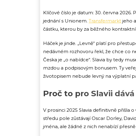
Klíčové číslo je datum: 30. června 2026.
jednání s Unionem.
Transfermarkt
jeho a
částku, kterou by za běžného kontraktní
Háček je jinde. „Levně“ platí pro přestu
nedávném rozhovoru řekl, že chce co nej
Česka je „o nabídce“. Slavia by tedy muse
mzdou a podpisovým bonusem. Ty veřejně
životopisem nebude levný na výplatní p
Proč to pro Slavii dáv
V prosinci 2025 Slavia definitivně přišla o
středu pole zůstávají Oscar Dorley, Davi
jména, ale žádné z nich nenabízí přesně te