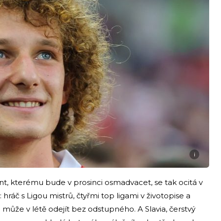
i
t, kterému bude v prosinci osmadvacet, se tak ocitá v
y: hráč s Ligou mistrů, čtyřmi top ligami v životopise a
ůže v létě odejít bez odstupného. A Slavia, čerstvý