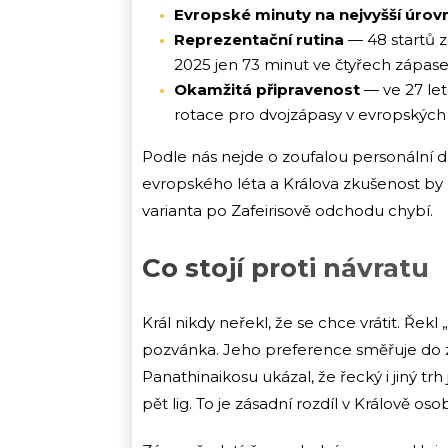
Evropské minuty na nejvyšší úrovn
Reprezentační rutina
— 48 startů z
2025 jen 73 minut ve čtyřech zápase
Okamžitá připravenost
— ve 27 let
rotace pro dvojzápasy v evropských
Podle nás nejde o zoufalou personální díru
evropského léta a Králova zkušenost by 
varianta po Zafeirisově odchodu chybí.
Co stojí proti návratu
Král nikdy neřekl, že se chce vrátit. Řek
pozvánka. Jeho preference směřuje do z
Panathinaikosu ukázal, že řecký i jiný trh 
pět lig. To je zásadní rozdíl v Králově osob