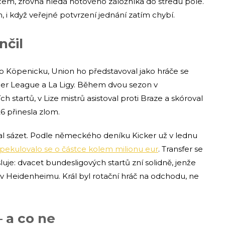
em, zrovna hledá hotového záložníka do středu pole.
 i když veřejné potvrzení jednání zatím chybí.
nčil
do Köpenicku, Union ho představoval jako hráče se
mier League a La Ligy. Během dvou sezon v
 startů, v Lize mistrů asistoval proti Braze a skóroval
6 přinesla zlom.
al sázet. Podle německého deníku Kicker už v lednu
pekulovalo se o částce kolem milionu eur
. Transfer se
luje: dvacet bundesligových startů zní solidně, jenže
na v Heidenheimu. Král byl rotační hráč na odchodu, ne
 a co ne