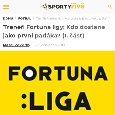
DOMŮ
FOTBAL
Trenéři Fortuna ligy: Kdo dostane jako první padáka? (1. čá
Trenéři Fortuna ligy: Kdo dostane
jako první padáka? (1. část)
Matěj Pokorný
23. července 2019