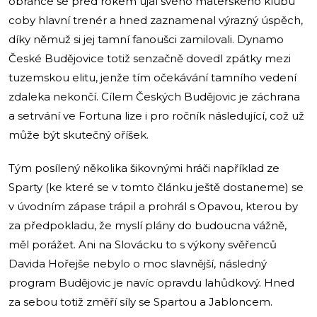
obránce se před rokem ujal svého mateřského klubu
coby hlavní trenér a hned zaznamenal výrazný úspěch,
díky němuž si jej tamní fanoušci zamilovali. Dynamo
České Budějovice totiž senzačně dovedl zpátky mezi
tuzemskou elitu, jenže tím očekávání tamního vedení
zdaleka nekončí. Cílem Českých Budějovic je záchrana
a setrvání ve Fortuna lize i pro ročník následující, což už
může být skutečný oříšek.
Tým posílený několika šikovnými hráči například ze
Sparty (ke které se v tomto článku ještě dostaneme) se
v úvodním zápase trápil a prohrál s Opavou, kterou by
za předpokladu, že myslí plány do budoucna vážně,
měl porážet. Ani na Slovácku to s výkony svěřenců
Davida Hořejše nebylo o moc slavnější, následný
program Budějovic je navíc opravdu lahůdkový. Hned
za sebou totiž změří síly se Spartou a Jabloncem.