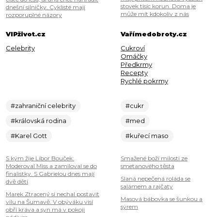
stovek tisíc korun. Doma je
dnešní silničky. Cyklisté mají
může mít kdokoliv z nás
rozporuplné názory
VIPživot.cz
Vařímedobroty.cz
Celebrity
Cukroví
Omáčky
Předkrmy
Recepty
Rychlé pokrmy
#zahraniční celebrity
#cukr
#královská rodina
#med
#Karel Gott
#kuřecí maso
S kým žije Libor Bouček:
Smažené boží milosti ze
Moderoval Miss a zamiloval se do
smetanového těsta
finalistky. S Gabrielou dnes mají
Slaná nepečená roláda se
dvě děti
salámem a rajčaty
Marek Ztracený si nechal postavit
Masová bábovka se šunkou a
vilu na Šumavě. V obýváku visí
sýrem
obří kráva a syn má v pokoji