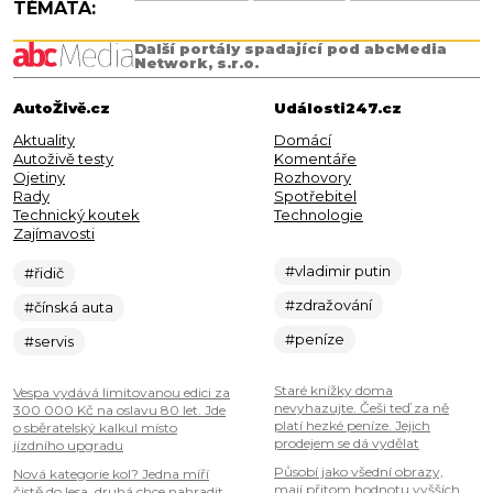
TÉMATA:
Další portály spadající pod abcMedia
Network, s.r.o.
AutoŽivě.cz
Události247.cz
Aktuality
Domácí
Autoživě testy
Komentáře
Ojetiny
Rozhovory
Rady
Spotřebitel
Technický koutek
Technologie
Zajímavosti
#vladimir putin
#řidič
#zdražování
#čínská auta
#peníze
#servis
Staré knížky doma
Vespa vydává limitovanou edici za
nevyhazujte. Češi teď za ně
300 000 Kč na oslavu 80 let. Jde
platí hezké peníze. Jejich
o sběratelský kalkul místo
prodejem se dá vydělat
jízdního upgradu
Působí jako všední obrazy,
Nová kategorie kol? Jedna míří
mají přitom hodnotu vyšších
čistě do lesa, druhá chce nahradit