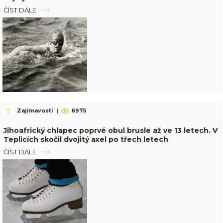
ČÍST DÁLE
Zajímavosti
|
6975
Jihoafrický chlapec poprvé obul brusle až ve 13 letech. V
Teplicích skočil dvojitý axel po třech letech
ČÍST DÁLE