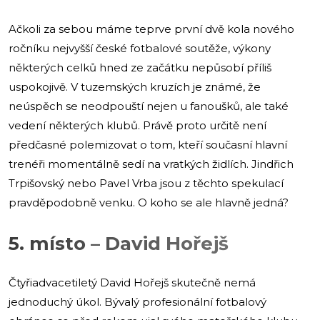
Ačkoli za sebou máme teprve první dvě kola nového
ročníku nejvyšší české fotbalové soutěže, výkony
některých celků hned ze začátku nepůsobí příliš
uspokojivě. V tuzemských kruzích je známé, že
neúspěch se neodpouští nejen u fanoušků, ale také
vedení některých klubů. Právě proto určitě není
předčasné polemizovat o tom, kteří současní hlavní
trenéři momentálně sedí na vratkých židlích. Jindřich
Trpišovský nebo Pavel Vrba jsou z těchto spekulací
pravděpodobně venku. O koho se ale hlavně jedná?
5. místo – David Hořejš
Čtyřiadvacetiletý David Hořejš skutečně nemá
jednoduchý úkol. Bývalý profesionální fotbalový