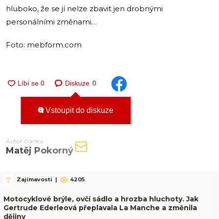
hluboko, že se jí nelze zbavit jen drobnými
personálními změnami…
Foto: mebform.com
Diskuze
0
Vstoupit do diskuze
Autor článku
Matěj Pokorný
Zajímavosti
|
4205
Motocyklové brýle, ovčí sádlo a hrozba hluchoty. Jak
Gertrude Ederleová přeplavala La Manche a změnila
dějiny