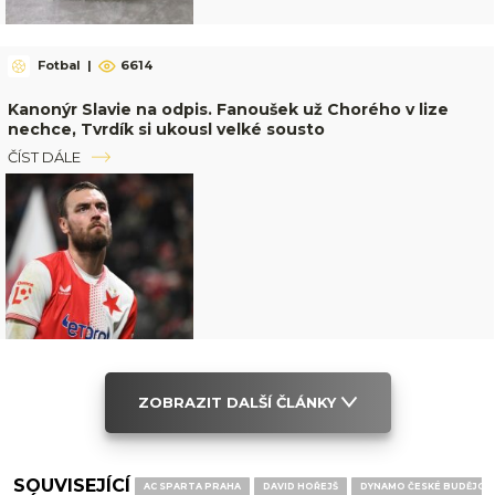
Fotbal
|
6614
Kanonýr Slavie na odpis. Fanoušek už Chorého v lize
nechce, Tvrdík si ukousl velké sousto
ČÍST DÁLE
ZOBRAZIT DALŠÍ ČLÁNKY
SOUVISEJÍCÍ
AC SPARTA PRAHA
DAVID HOŘEJŠ
DYNAMO ČESKÉ BUDĚJOV