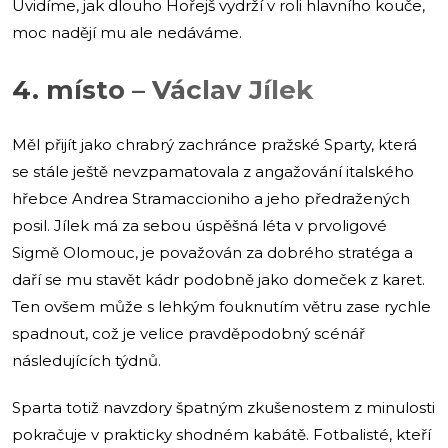
Uvidíme, jak dlouho Hořejš vydrží v roli hlavního kouče,
moc nadějí mu ale nedáváme.
4. místo – Václav Jílek
Měl přijít jako chrabrý zachránce pražské Sparty, která
se stále ještě nevzpamatovala z angažování italského
hřebce Andrea Stramaccioniho a jeho předražených
posil. Jílek má za sebou úspěšná léta v prvoligové
Sigmě Olomouc, je považován za dobrého stratéga a
daří se mu stavět kádr podobně jako domeček z karet.
Ten ovšem může s lehkým fouknutím větru zase rychle
spadnout, což je velice pravděpodobný scénář
následujících týdnů.
Sparta totiž navzdory špatným zkušenostem z minulosti
pokračuje v prakticky shodném kabátě. Fotbalisté, kteří