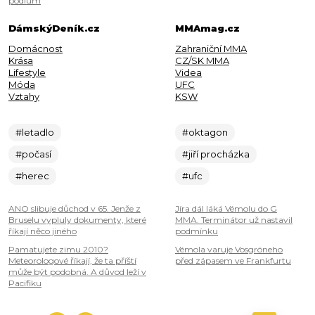
pódium
DámskýDeník.cz
MMAmag.cz
Domácnost
Zahraniční MMA
Krása
CZ/SK MMA
Lifestyle
Videa
Móda
UFC
Vztahy
KSW
#letadlo
#oktagon
#počasí
#jiří procházka
#herec
#ufc
ANO slibuje důchod v 65. Jenže z
Jíra dál láká Vémolu do G
Bruselu vypluly dokumenty, které
MMA. Terminátor už nastavil
říkají něco jiného
podmínku
Pamatujete zimu 2010?
Vémola varuje Vosgröneho
Meteorologové říkají, že ta příští
před zápasem ve Frankfurtu
může být podobná. A důvod leží v
Pacifiku