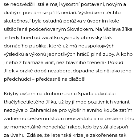
se neosvědčili, stále mají výsostní postavení, novým a
drahým posilám se příliš nedaří. Výsledkem těchto
skutečností byla ostudná porážka v úvodním kole
uštědřená podceňovaným Slováckem. Na Václava Jílka
je tedy hned od začátku vyvinutý obrovský tlak
domácího publika, které už má neuspokojivých
výsledků a výkonů jednotlivých hráčů plné zuby. A koho
jiného z blamáže vinit, než hlavního trenéra? Pokud
Jílek v brzké době nezabere, dopadne stejně jako jeho
předchůdci – předčasně na dlažbě!
Kdyby ovšem na druhou stranu Sparta odvolala i
třiačtyřicetiletého Jílka, už by jí moc pozitivních variant
nezbývalo. Zahraničí se pro výběr hlavního kouče zatím
žádnému českému klubu neosvědčilo a na českém trhu
se momentálně nenachází nikdo, kdo by stál alespoň
za úvahu. Zdá se, že letenská krize je zakořeněna tak