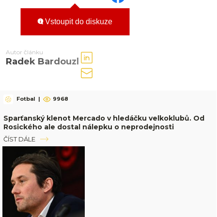
Vstoupit do diskuze
Autor článku
Radek Bardouzl
Fotbal
|
9968
Sparťanský klenot Mercado v hledáčku velkoklubů. Od
Rosického ale dostal nálepku o neprodejnosti
ČÍST DÁLE