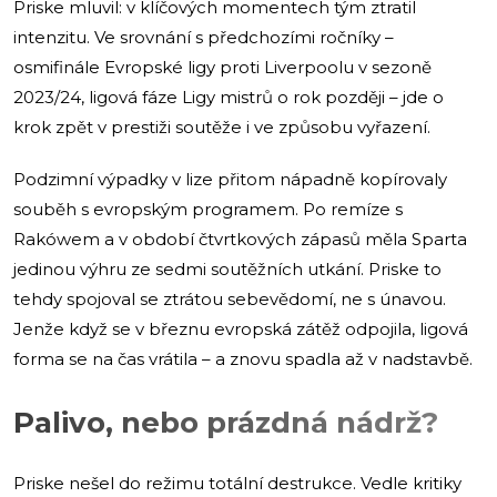
Priske mluvil: v klíčových momentech tým ztratil
intenzitu. Ve srovnání s předchozími ročníky –
osmifinále Evropské ligy proti Liverpoolu v sezoně
2023/24, ligová fáze Ligy mistrů o rok později – jde o
krok zpět v prestiži soutěže i ve způsobu vyřazení.
Podzimní výpadky v lize přitom nápadně kopírovaly
souběh s evropským programem. Po remíze s
Rakówem a v období čtvrtkových zápasů měla Sparta
jedinou výhru ze sedmi soutěžních utkání. Priske to
tehdy spojoval se ztrátou sebevědomí, ne s únavou.
Jenže když se v březnu evropská zátěž odpojila, ligová
forma se na čas vrátila – a znovu spadla až v nadstavbě.
Palivo, nebo prázdná nádrž?
Priske nešel do režimu totální destrukce. Vedle kritiky