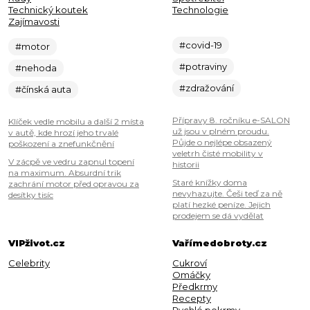
Technický koutek
Technologie
Zajímavosti
#covid-19
#motor
#potraviny
#nehoda
#zdražování
#čínská auta
Přípravy 8. ročníku e-SALON
Klíček vedle mobilu a další 2 místa
už jsou v plném proudu.
v autě, kde hrozí jeho trvalé
Půjde o nejlépe obsazený
poškození a znefunkčnění
veletrh čisté mobility v
V zácpě ve vedru zapnul topení
historii
na maximum. Absurdní trik
Staré knížky doma
zachrání motor před opravou za
nevyhazujte. Češi teď za ně
desítky tisíc
platí hezké peníze. Jejich
prodejem se dá vydělat
VIPživot.cz
Vařímedobroty.cz
Celebrity
Cukroví
Omáčky
Předkrmy
Recepty