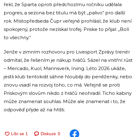
řekl, že Sparta oproti předchozímu ročníku udělala
progres, a sezona bez titulu má být „palivo“ pro další
rok. Místopředseda Čupr veřejně prohlásil, že klub není
spokojený, protože nezískal trofej. Priske to přijal: „Bolí
to všechny.“
Jenže v zimním rozhovoru pro Livesport Zprávy trenér
odmítal, že řešením je nákup hráčů. Sázel na vnitřní růst
– Mercado, Kuol, Mannsverk, Irving. Léto 2026 ukáže,
jestli klub tentokrát sáhne hlouběji do peněženky, nebo
znovu vsadí na rozvoj toho, co má. Veřejně se proti
Priskovým slovům nikdo z hráčů neohradil. Ticho kabiny
může znamenat souhlas. Může ale znamenat i to, že
odpověď přijde až na hřišti.
Diskuze
0