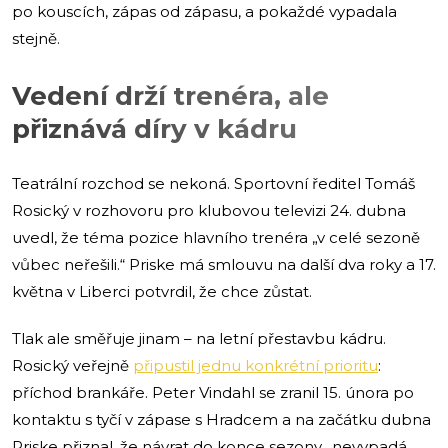
po kouscích, zápas od zápasu, a pokaždé vypadala
stejně.
Vedení drží trenéra, ale
přiznává díry v kádru
Teatrální rozchod se nekoná. Sportovní ředitel Tomáš
Rosický v rozhovoru pro klubovou televizi 24. dubna
uvedl, že téma pozice hlavního trenéra „v celé sezoně
vůbec neřešili.“ Priske má smlouvu na další dva roky a 17.
května v Liberci potvrdil, že chce zůstat.
Tlak ale směřuje jinam – na letní přestavbu kádru.
Rosický veřejně
připustil jednu konkrétní prioritu
:
příchod brankáře. Peter Vindahl se zranil 15. února po
kontaktu s tyčí v zápase s Hradcem a na začátku dubna
Priske přiznal, že návrat do konce sezony „nevypadá