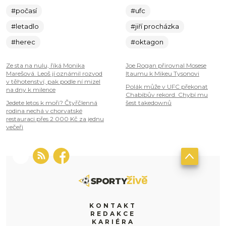
#počasí
#ufc
#letadlo
#jiří procházka
#herec
#oktagon
Ze sta na nulu, říká Monika
Joe Rogan přirovnal Mosese
Marešová. Leoš jí oznámil rozvod
Itaumu k Mikeu Tysonovi
v těhotenství, pak podle ní mizel
Polák může v UFC překonat
na dny k milence
Chabibův rekord. Chybí mu
Jedete letos k moři? Čtyřčlenná
šest takedownů
rodina nechá v chorvatské
restauraci přes 2 000 Kč za jednu
večeři
KONTAKT
REDAKCE
KARIÉRA