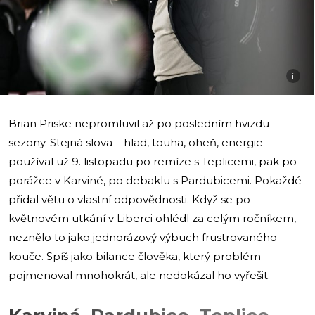
i
Brian Priske nepromluvil až po posledním hvizdu
sezony. Stejná slova – hlad, touha, oheň, energie –
používal už 9. listopadu po remíze s Teplicemi, pak po
porážce v Karviné, po debaklu s Pardubicemi. Pokaždé
přidal větu o vlastní odpovědnosti. Když se po
květnovém utkání v Liberci ohlédl za celým ročníkem,
neznělo to jako jednorázový výbuch frustrovaného
kouče. Spíš jako bilance člověka, který problém
pojmenoval mnohokrát, ale nedokázal ho vyřešit.