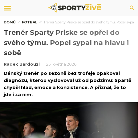
DOMŮ
FOTBAL
Trenér Sparty Priske se opřel do svého týmu. Popel sypal n
Trenér Sparty Priske se opřel do
svého týmu. Popel sypal na hlavu i
sobě
Radek Bardouzl
25. května 2026
Dánský trenér po sezoně bez trofeje opakoval
diagnózu, kterou vyslovoval už od podzimu: Spartě
chyběl hlad, emoce a konzistence. A přiznal, že to
jde i za ním.