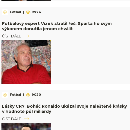
Fotbal
|
9976
Fotbalový expert Vízek ztratil řeč. Sparta ho svým
výkonem donutila jenom chválit
ČÍST DÁLE
Fotbal
|
9020
Lásky CR7. Boháč Ronaldo ukázal svoje naleštěné krásky
v hodnotě půl miliardy
ČÍST DÁLE