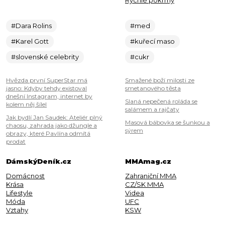
Rychlé pokrmy
#Dara Rolins
#med
#Karel Gott
#kuřecí maso
#slovenské celebrity
#cukr
Hvězda první SuperStar má
Smažené boží milosti ze
jasno: Kdyby tehdy existoval
smetanového těsta
dnešní Instagram, internet by
Slaná nepečená roláda se
kolem něj šílel
salámem a rajčaty
Jak bydlí Jan Saudek: Ateliér plný
Masová bábovka se šunkou a
chaosu, zahrada jako džungle a
sýrem
obrazy, které Pavlína odmítá
prodat
DámskýDeník.cz
MMAmag.cz
Domácnost
Zahraniční MMA
Krása
CZ/SK MMA
Lifestyle
Videa
Móda
UFC
Vztahy
KSW