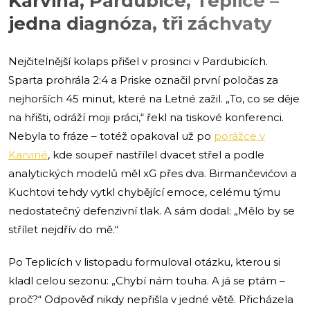
Karviná, Pardubice, Teplice –
jedna diagnóza, tři záchvaty
Nejčitelnější kolaps přišel v prosinci v Pardubicích.
Sparta prohrála 2:4 a Priske označil první poločas za
nejhorších 45 minut, které na Letné zažil. „To, co se děje
na hřišti, odráží moji práci,“ řekl na tiskové konferenci.
Nebyla to fráze – totéž opakoval už po
porážce v
Karviné
, kde soupeř nastřílel dvacet střel a podle
analytických modelů měl xG přes dva. Birmančevićovi a
Kuchtovi tehdy vytkl chybějící emoce, celému týmu
nedostatečný defenzivní tlak. A sám dodal: „Mělo by se
střílet nejdřív do mě.“
Po Teplicích v listopadu formuloval otázku, kterou si
kladl celou sezonu: „Chybí nám touha. A já se ptám –
proč?“ Odpověď nikdy nepřišla v jedné větě. Přicházela