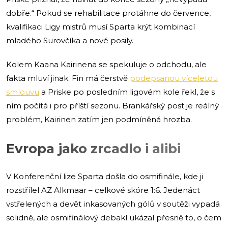
dobře.“ Pokud se rehabilitace protáhne do července,
kvalifikaci Ligy mistrů musí Sparta krýt kombinací
mladého Surovčíka a nové posily.
Kolem Kaana Kairinena se spekuluje o odchodu, ale
fakta mluví jinak. Fin má čerstvě
podepsanou víceletou
smlouvu
a Priske po posledním ligovém kole řekl, že s
ním počítá i pro příští sezonu. Brankářský post je reálný
problém, Kairinen zatím jen podmíněná hrozba.
Evropa jako zrcadlo i alibi
V Konferenční lize Sparta došla do osmifinále, kde ji
rozstřílel AZ Alkmaar – celkové skóre 1:6. Jedenáct
vstřelených a devět inkasovaných gólů v soutěži vypadá
solidně, ale osmifinálový debakl ukázal přesně to, o čem