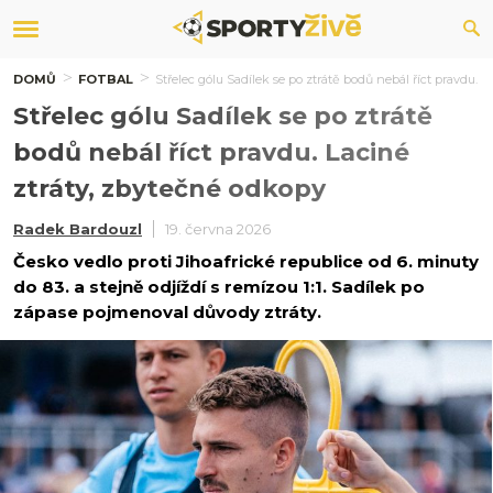
DOMŮ
FOTBAL
Střelec gólu Sadílek se po ztrátě bodů nebál říct pravdu. 
Střelec gólu Sadílek se po ztrátě
bodů nebál říct pravdu. Laciné
ztráty, zbytečné odkopy
Radek Bardouzl
19. června 2026
Česko vedlo proti Jihoafrické republice od 6. minuty
do 83. a stejně odjíždí s remízou 1:1. Sadílek po
zápase pojmenoval důvody ztráty.