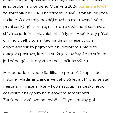
jeho osobnímu příběhu. V červnu 2024
oznámila FAČR
,
že záložník na EURO neodcestuje kvůli zranění při jízdě
na kole. O dva roky později dává na mistrovství světa
první český gól turnaje, nastupuje v základní sestavě a
stává se jedním z hlavních hlasů týmu. Hráč, který přišel
o minulý velký turnaj, teď na dalším nese výkon i
odpovědnost za pojmenování problému. Není to
okrajová postava, která si stěžuje z lavičky. Je to střelec
jediného gólu, který ví, že měl stačit na výhru.
Mimochodem, vedle Sadílka se proti JAR zapsal do
historie i Vladimír Darida. Ve věku 35 let a 314 dnů se stal
nejstarším hráčem, který kdy nastoupil za český nebo
československý tým na světovém šampionátu.
Zkušenost v záloze nechyběla. Chyběl druhý gól.