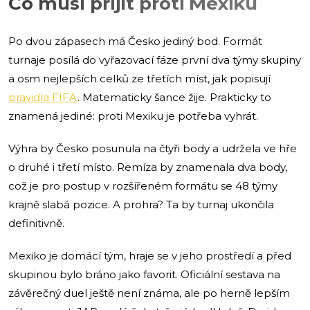
Co musí přijít proti Mexiku
Po dvou zápasech má Česko jediný bod. Formát
turnaje posílá do vyřazovací fáze první dva týmy skupiny
a osm nejlepších celků ze třetích míst, jak popisují
pravidla FIFA
. Matematicky šance žije. Prakticky to
znamená jediné: proti Mexiku je potřeba vyhrát.
Výhra by Česko posunula na čtyři body a udržela ve hře
o druhé i třetí místo. Remíza by znamenala dva body,
což je pro postup v rozšířeném formátu se 48 týmy
krajně slabá pozice. A prohra? Ta by turnaj ukončila
definitivně.
Mexiko je domácí tým, hraje se v jeho prostředí a před
skupinou bylo bráno jako favorit. Oficiální sestava na
závěrečný duel ještě není známa, ale po herně lepším