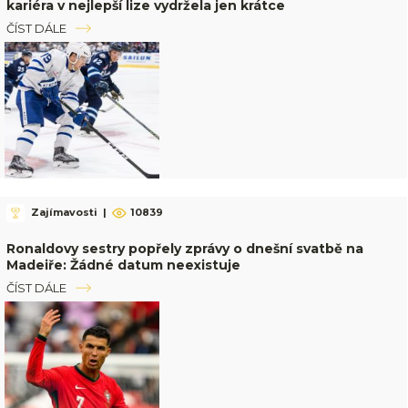
kariéra v nejlepší lize vydržela jen krátce
ČÍST DÁLE
Zajímavosti
|
10839
Ronaldovy sestry popřely zprávy o dnešní svatbě na
Madeiře: Žádné datum neexistuje
ČÍST DÁLE