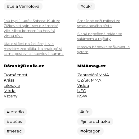
#Lela Vémolová
#cukr
Jak bydlí Luděk Sobota: Kluk ze
Smažené boží milosti ze
Žižkova si splnil sen o zámecké
smetanového těsta
vile. Místo komorníka ho vítá
Slaná nepečená roláda se
vinná réva
salámem a rajčaty
Klaus si četl na židličce, Livia
Masová bábovka se šunkou a
mezitím zedničila. Na chalupě si
sýrem
sama postavila i kachlová kamna
DámskýDeník.cz
MMAmag.cz
Domácnost
Zahraniční MMA
Krása
CZ/SK MMA
Lifestyle
Videa
Móda
UFC
Vztahy
KSW
#letadlo
#ufc
#počasí
#jiří procházka
#herec
#oktagon