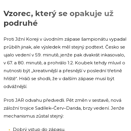
Vzorec, který se opakuje už
podruhé
Proti Jižní Koreji v úvodním zápase šampionátu vypadal
průběh jinak, ale výsledek měl stejný podtext. Česko se
ujalo vedení v 59. minutě, jenže pak dvakrát inkasovalo,
v 67. a 80. minutě, a prohrálo 1:2. Koubek tehdy mluvil o
nutnosti být „kreativnější a přesnější v poslední třetině
hřiště“. Hráči se shodli, že v dalším zápase musí být
odvážnější.
Proti JAR odvahu předvedli. Pět změn v sestavě, nová
záložní trojice Sadílek–Červ–Darida, brzy vedení. Jenže
mechanismus zůstal stejný:
Dobrý vstup do zápasu.