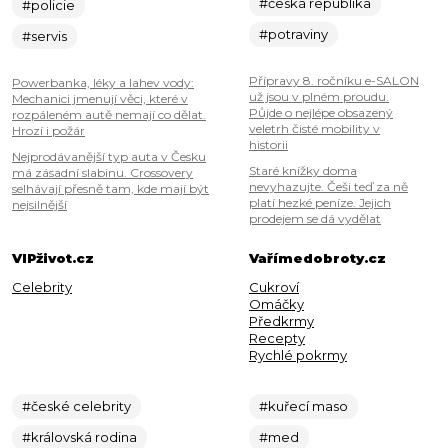
#česká republika
#policie
#potraviny
#servis
Přípravy 8. ročníku e-SALON
Powerbanka, léky a lahev vody:
už jsou v plném proudu.
Mechanici jmenují věci, které v
Půjde o nejlépe obsazený
rozpáleném autě nemají co dělat.
veletrh čisté mobility v
Hrozí i požár
historii
Nejprodávanější typ auta v Česku
Staré knížky doma
má zásadní slabinu. Crossovery
nevyhazujte. Češi teď za ně
selhávají přesně tam, kde mají být
platí hezké peníze. Jejich
nejsilnější
prodejem se dá vydělat
VIPživot.cz
Vařímedobroty.cz
Celebrity
Cukroví
Omáčky
Předkrmy
Recepty
Rychlé pokrmy
#české celebrity
#kuřecí maso
#královská rodina
#med