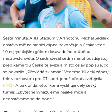
i
Šestá minuta, AT&T Stadium v Arlingtonu. Michal Sadílek
dostává míč na hranici vápna, zakončuje a Česko vede
1:0 nejrychlejším gólem dosavadního průběhu
mistrovství světa. O sedmdesát sedm minut později stojí
před kamerou České televize a místo oslav popisuje, co
se pokazilo. „Převládá zklamání. Vedeme 1:0 celý zápas,“
řekl v rozhovoru pro ČT sport, jehož přepis zveřejnila
FAČR
. A pak přidal větu, která vystihuje celý český
turnaj: „Zbytečně vyhazujeme nějaké míče a
nedostáváme se do pozic.“