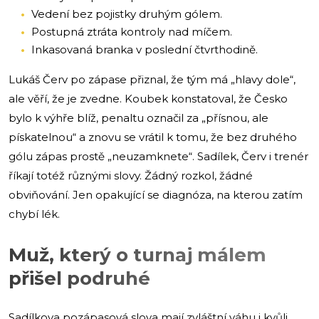
Vedení bez pojistky druhým gólem.
Postupná ztráta kontroly nad míčem.
Inkasovaná branka v poslední čtvrthodině.
Lukáš Červ po zápase přiznal, že tým má „hlavy dole“,
ale věří, že je zvedne. Koubek konstatoval, že Česko
bylo k výhře blíž, penaltu označil za „přísnou, ale
pískatelnou“ a znovu se vrátil k tomu, že bez druhého
gólu zápas prostě „neuzamknete“. Sadílek, Červ i trenér
říkají totéž různými slovy. Žádný rozkol, žádné
obviňování. Jen opakující se diagnóza, na kterou zatím
chybí lék.
Muž, který o turnaj málem
přišel podruhé
Sadílkova pozápasová slova mají zvláštní váhu i kvůli