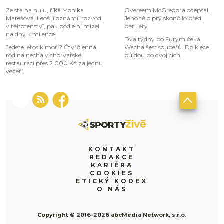
Ze sta na nulu, říká Monika
Overeem McGregora odepsal.
Marešová. Leoš jí oznámil rozvod
Jeho tělo prý skončilo před
v těhotenství, pak podle ní mizel
pěti lety
na dny k milence
Dva týdny po Furym čeká
Jedete letos k moři? Čtyřčlenná
Wacha šest soupeřů. Do klece
rodina nechá v chorvatské
půjdou po dvojicích
restauraci přes 2 000 Kč za jednu
večeři
KONTAKT
REDAKCE
KARIÉRA
COOKIES
ETICKÝ KODEX
O NÁS
Copyright © 2016-2026 abcMedia Network, s.r.o.