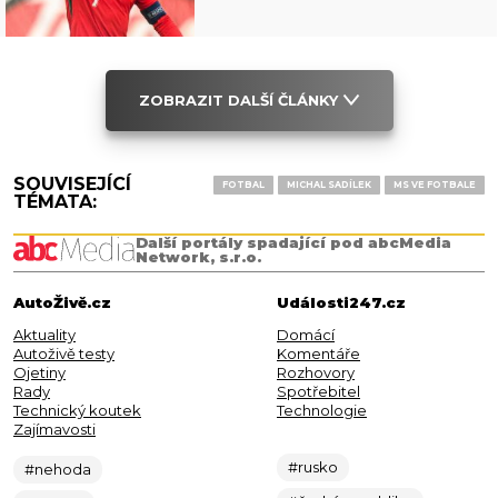
ZOBRAZIT DALŠÍ ČLÁNKY
SOUVISEJÍCÍ
FOTBAL
MICHAL SADÍLEK
MS VE FOTBALE
TÉMATA:
Další portály spadající pod abcMedia
Network, s.r.o.
AutoŽivě.cz
Události247.cz
Aktuality
Domácí
Autoživě testy
Komentáře
Ojetiny
Rozhovory
Rady
Spotřebitel
Technický koutek
Technologie
Zajímavosti
#rusko
#nehoda