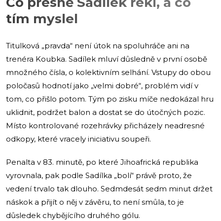
Co přesně Sadílek řekl, a co
tím myslel
Titulková „pravda“ není útok na spoluhráče ani na
trenéra Koubka. Sadílek mluví důsledně v první osobě
množného čísla, o kolektivním selhání. Vstupy do obou
poločasů hodnotí jako „velmi dobré“, problém vidí v
tom, co přišlo potom. Tým po zisku míče nedokázal hru
uklidnit, podržet balon a dostat se do útočných pozic.
Místo kontrolované rozehrávky přicházely neadresné
odkopy, které vracely iniciativu soupeři.
Penalta v 83. minutě, po které Jihoafrická republika
vyrovnala, pak podle Sadílka „bolí“ právě proto, že
vedení trvalo tak dlouho. Sedmdesát sedm minut držet
náskok a přijít o něj v závěru, to není smůla, to je
důsledek chybějícího druhého gólu.