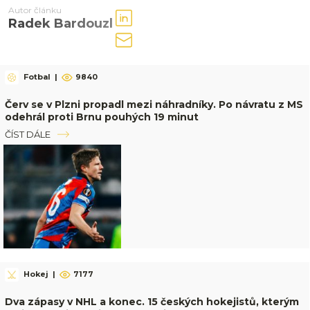
Autor článku
Radek Bardouzl
Fotbal
|
9840
Červ se v Plzni propadl mezi náhradníky. Po návratu z MS
odehrál proti Brnu pouhých 19 minut
ČÍST DÁLE
Hokej
|
7177
Dva zápasy v NHL a konec. 15 českých hokejistů, kterým