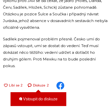
výkonu proti JAR se dá čekat, že jádro (Holeš, Darida,
Červ, Sadílek, Hložek, Schick) zůstane pohromadě.
Otázkou je pozice Šulce a Součka i případný návrat
Juráska, jehož absence v dosavadních sestavách nebyla
oficiálně vysvětlena.
Sadílek pojmenoval problém přesně. Česko umí do
zápasů vstoupit, umí se dostat do vedení. Teď musí
dokázat něco těžšího: vedení udržet a dotlačit ho
druhým gólem. Proti Mexiku na to bude poslední
pokus.
Diskuze
2
Vstoupit do diskuze