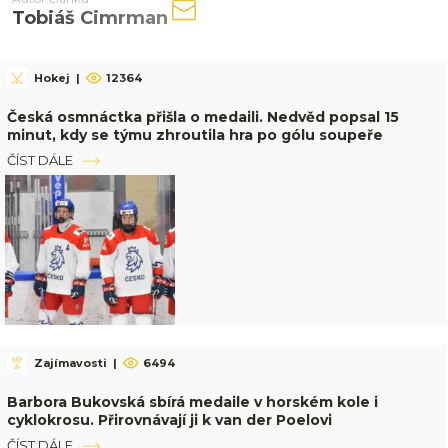
Tobiáš Cimrman
Hokej
|
12364
Česká osmnáctka přišla o medaili. Nedvěd popsal 15
minut, kdy se týmu zhroutila hra po gólu soupeře
ČÍST DÁLE
Zajímavosti
|
6494
Barbora Bukovská sbírá medaile v horském kole i
cyklokrosu. Přirovnávají ji k van der Poelovi
ČÍST DÁLE