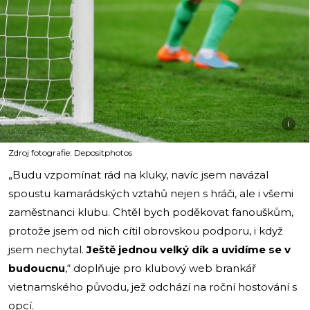
i
Zdroj fotografie: Depositphotos
„Budu vzpomínat rád na kluky, navíc jsem navázal
spoustu kamarádských vztahů nejen s hráči, ale i všemi
zaměstnanci klubu. Chtěl bych poděkovat fanouškům,
protože jsem od nich cítil obrovskou podporu, i když
jsem nechytal.
Ještě jednou velký dík a uvidíme se v
budoucnu
,“ doplňuje pro klubový web brankář
vietnamského původu, jež odchází na roční hostování s
opcí.