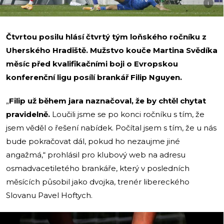
i
Čtvrtou posilu hlásí čtvrtý tým loňského ročníku z
Uherského Hradiště. Mužstvo kouče Martina Svědíka
měsíc před kvalifikačními boji o Evropskou
konferenční ligu posílí brankář Filip Nguyen.
„
Filip už během jara naznačoval, že by chtěl chytat
pravidelně.
Loučili jsme se po konci ročníku s tím, že
jsem věděl o řešení nabídek. Počítal jsem s tím, že u nás
bude pokračovat dál, pokud ho nezaujme jiné
angažmá,“ prohlásil pro klubový web na adresu
osmadvacetiletého brankáře, který v posledních
měsících působil jako dvojka, trenér libereckého
Slovanu Pavel Hoftych.