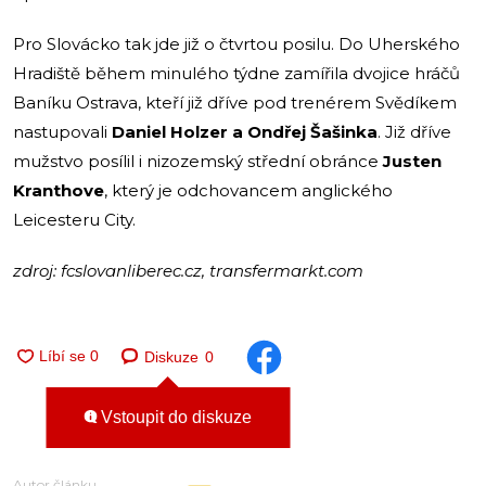
Pro Slovácko tak jde již o čtvrtou posilu. Do Uherského
Hradiště během minulého týdne zamířila dvojice hráčů
Baníku Ostrava, kteří již dříve pod trenérem Svědíkem
nastupovali
Daniel Holzer a Ondřej Šašinka
. Již dříve
mužstvo posílil i nizozemský střední obránce
Justen
Kranthove
, který je odchovancem anglického
Leicesteru City.
zdroj: fcslovanliberec.cz, transfermarkt.com
Diskuze
0
Vstoupit do diskuze
Autor článku