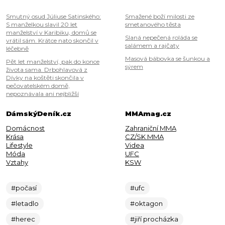
Smutný osud Júliuse Satinského:
Smažené boží milosti ze
S manželkou slavil 20 let
smetanového těsta
manželství v Karibiku, domů se
Slaná nepečená roláda se
vrátil sám. Krátce nato skončil v
salámem a rajčaty
léčebně
Masová bábovka se šunkou a
Pět let manželství, pak do konce
sýrem
života sama. Drbohlavová z
Dívky na koštěti skončila v
pečovatelském domě,
nepoznávala ani nejbližší
DámskýDeník.cz
MMAmag.cz
Domácnost
Zahraniční MMA
Krása
CZ/SK MMA
Lifestyle
Videa
Móda
UFC
Vztahy
KSW
#počasí
#ufc
#letadlo
#oktagon
#herec
#jiří procházka