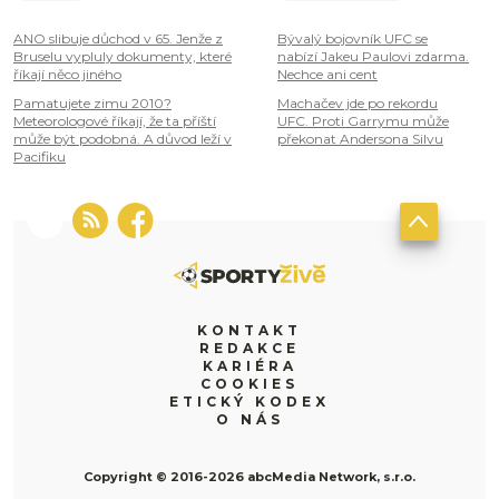
ANO slibuje důchod v 65. Jenže z
Bývalý bojovník UFC se
Bruselu vypluly dokumenty, které
nabízí Jakeu Paulovi zdarma.
říkají něco jiného
Nechce ani cent
Pamatujete zimu 2010?
Machačev jde po rekordu
Meteorologové říkají, že ta příští
UFC. Proti Garrymu může
může být podobná. A důvod leží v
překonat Andersona Silvu
Pacifiku
KONTAKT
REDAKCE
KARIÉRA
COOKIES
ETICKÝ KODEX
O NÁS
Copyright © 2016-2026 abcMedia Network, s.r.o.