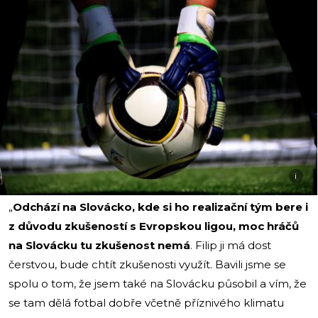
i
„
Odchází na Slovácko, kde si ho realizační tým bere i
z důvodu zkušeností s Evropskou ligou, moc hráčů
na Slovácku tu zkušenost nemá
. Filip ji má dost
čerstvou, bude chtít zkušenosti využít. Bavili jsme se
spolu o tom, že jsem také na Slovácku působil a vím, že
se tam dělá fotbal dobře včetně příznivého klimatu