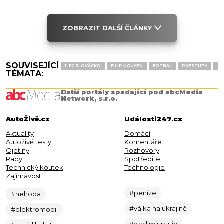
ZOBRAZIT DALŠÍ ČLÁNKY
SOUVISEJÍCÍ
1. FC SLOVÁCKO
FILIP NGUYEN
FOTBAL
PŘESTUPY
SL
TÉMATA:
Další portály spadající pod abcMedia
Network, s.r.o.
AutoŽivě.cz
Události247.cz
Aktuality
Domácí
Autoživě testy
Komentáře
Ojetiny
Rozhovory
Rady
Spotřebitel
Technický koutek
Technologie
Zajímavosti
#peníze
#nehoda
#válka na ukrajině
#elektromobil