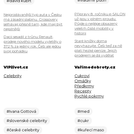
#vladimir putin
#david kubrt
Přípravy 8. ročníku e-SALON
Nejprodávanější typ auta v Česku
už jsou v plném proudu.
má zásadní slabinu. Crossovery
Půjde o nejlépe obsazený
selhávají přesně tam, kde mají být
veletrh čisté mobility v
nejsilnější
historii
Dacii sesadil z trůnu Renault,
Staré knížky doma
prodeje nového modelu vyletěly o
nevyhazujte. Češi teď za ně
372 % za jediný rok. Češi ale jedou
platí hezké peníze. Jejich
svojí pohádku
prodejem se dá vydělat
VIPživot.cz
Vařímedobroty.cz
Celebrity
Cukroví
Omáčky
Předkrmy
Recepty
Rychlé pokrmy
#Ivana Gottová
#med
#slovenské celebrity
#cukr
#české celebrity
#kuřecí maso