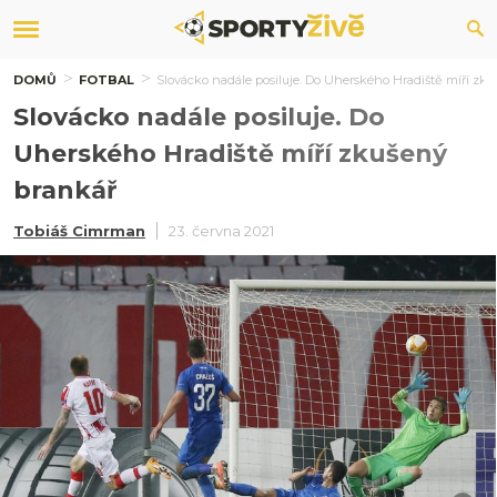
DOMŮ
FOTBAL
Slovácko nadále posiluje. Do Uherského Hradiště míří zk
Slovácko nadále posiluje. Do
Uherského Hradiště míří zkušený
brankář
Tobiáš Cimrman
23. června 2021