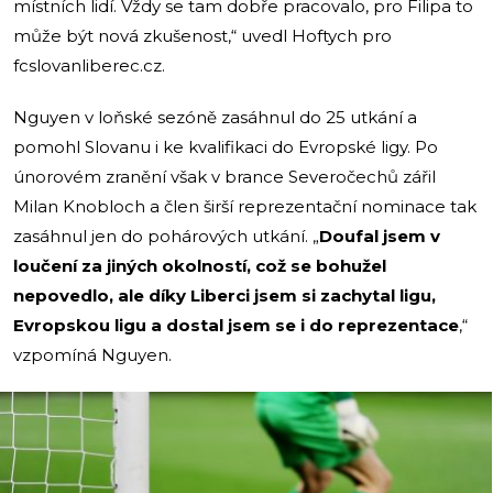
místních lidí. Vždy se tam dobře pracovalo, pro Filipa to
může být nová zkušenost,“ uvedl Hoftych pro
fcslovanliberec.cz.
Nguyen v loňské sezóně zasáhnul do 25 utkání a
pomohl Slovanu i ke kvalifikaci do Evropské ligy. Po
únorovém zranění však v brance Severočechů zářil
Milan Knobloch a člen širší reprezentační nominace tak
zasáhnul jen do pohárových utkání. „
Doufal jsem v
loučení za jiných okolností, což se bohužel
nepovedlo, ale díky Liberci jsem si zachytal ligu,
Evropskou ligu a dostal jsem se i do reprezentace
,“
vzpomíná Nguyen.