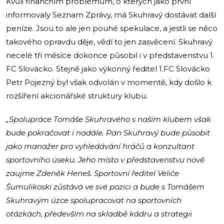
Kvůli finančním problémům, o kterých jako první
informovaly Seznam Zprávy, má Skuhravý dostávat další
peníze. Jsou to ale jen pouhé spekulace, a jestli se něco
takového opravdu děje, vědí to jen zasvěcení. Skuhravý
necelé tři měsíce dokonce působil i v představenstvu 1.
FC Slovácko. Stejně jako výkonný ředitel 1.FC Slovácko
Petr Pojezný byl však odvolán v momentě, kdy došlo k
rozšíření akcionářské struktury klubu.
„Spolupráce Tomáše Skuhravého s naším klubem však
bude pokračovat i nadále. Pan Skuhravý bude působit
jako manažer pro vyhledávání hráčů a konzultant
sportovního úseku. Jeho místo v představenstvu nově
zaujme Zdeněk Heneš. Sportovní ředitel Veliče
Šumulikoski zůstává ve své pozici a bude s Tomášem
Skuhravým úzce spolupracovat na sportovních
otázkách, především na skladbě kádru a strategii