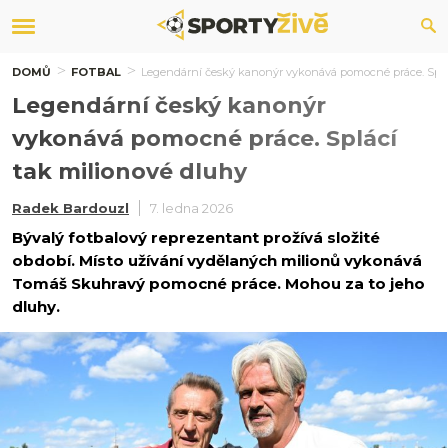
DOMŮ
FOTBAL
Legendární český kanonýr vykonává pomocné práce. Splá
Legendární český kanonýr
vykonává pomocné práce. Splácí
tak milionové dluhy
Radek Bardouzl
7. ledna 2026
Bývalý fotbalový reprezentant prožívá složité
období. Místo užívání vydělaných milionů vykonává
Tomáš Skuhravý pomocné práce. Mohou za to jeho
dluhy.