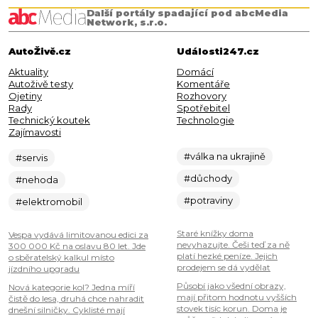
Další portály spadající pod abcMedia
Network, s.r.o.
AutoŽivě.cz
Události247.cz
Aktuality
Domácí
Autoživě testy
Komentáře
Ojetiny
Rozhovory
Rady
Spotřebitel
Technický koutek
Technologie
Zajímavosti
#válka na ukrajině
#servis
#důchody
#nehoda
#potraviny
#elektromobil
Staré knížky doma
Vespa vydává limitovanou edici za
nevyhazujte. Češi teď za ně
300 000 Kč na oslavu 80 let. Jde
platí hezké peníze. Jejich
o sběratelský kalkul místo
prodejem se dá vydělat
jízdního upgradu
Působí jako všední obrazy,
Nová kategorie kol? Jedna míří
mají přitom hodnotu vyšších
čistě do lesa, druhá chce nahradit
stovek tisíc korun. Doma je
dnešní silničky. Cyklisté mají