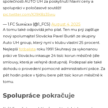
společnosti AUTO UH za poskytnutí hlavní ceny a
spolupráci v poločasové soutěži!
pic.twitter.com/XJ9K8z35wu
— 1.FC Sʟᴏᴠᴀ́ᴄᴋᴏ (@1_FCS)
August 4, 2025
A tomu také odpovídá jeho plat. Ten mu prý zajišťuje
nový spolumajitel Slovácka Pavel Buráň ze skupiny
Auto UH group, který nyní v klubu vlastní 25 procent.
Nejlepší
fotbalista
roku 1991 Skuhravý za vykonanou
práci ve Slovácku inkasuje 24 tisíc korun měsíčně (dle
smlouvy, která je veřejně dostupná). Podepsal ale také
dohodu o provedení pomocné administrativní práce. Za
pět hodin práce v týdnu bere pět tisíc korun měsíčně k
tomu.
Spolupráce pokračuje