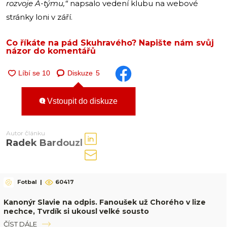
rozvoje A-týmu,“
napsalo vedení klubu na webové
stránky loni v září.
Co říkáte na pád Skuhravého? Napište nám svůj
názor do komentářů
Diskuze
5
Vstoupit do diskuze
Autor článku
Radek Bardouzl
Fotbal
|
60417
Kanonýr Slavie na odpis. Fanoušek už Chorého v lize
nechce, Tvrdík si ukousl velké sousto
ČÍST DÁLE