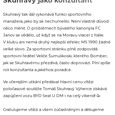
Skuhravý jako konzultant
Skuhravý tak dál vykonává funkci sportovního
manažera, jako by se nechumelilo. Není vlastně důvod
něco měnit. O problémech bývalého kanonýra FC
Janov se vědělo, už když se na Moravu vracel z Itálie.
V klubu ani nemá druhý nejlepší střelec MS 1990 žádné
velké slovo. Za sportovní stránku plně zodpovídá
sportovní ředitel Veliče Šumulikoski, kterého Bomber,
jak se Skuhravému přezdívá, často doprovází. Plní spíše
roli konzultanta a jakéhosi poradce.
Ve včerejším utkání předával hlavní cenu vítězi
poločasové soutěže Tomáš Skuhravý. Výherce získává
zapůjčení vozu BYD Seal U DM-i na celý víkend! 🥳
Gratulujeme vítězi a všem zúčastněným a děkujeme