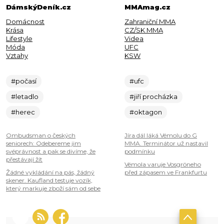
DámskýDeník.cz
MMAmag.cz
Domácnost
Zahraniční MMA
Krása
CZ/SK MMA
Lifestyle
Videa
Móda
UFC
Vztahy
KSW
#počasí
#ufc
#letadlo
#jiří procházka
#herec
#oktagon
Ombudsman o českých
Jíra dál láká Vémolu do G
seniorech: Odebereme jim
MMA. Terminátor už nastavil
svéprávnost a pak se divíme, že
podmínku
přestávají žít
Vémola varuje Vosgröneho
Žádné vykládání na pás, žádný
před zápasem ve Frankfurtu
skener. Kaufland testuje vozík,
který markuje zboží sám od sebe