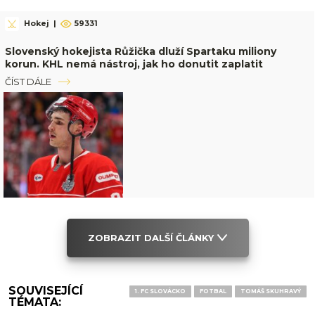
Hokej
|
59331
Slovenský hokejista Růžička dluží Spartaku miliony
korun. KHL nemá nástroj, jak ho donutit zaplatit
ČÍST DÁLE
ZOBRAZIT DALŠÍ ČLÁNKY
SOUVISEJÍCÍ
1. FC SLOVÁCKO
FOTBAL
TOMÁŠ SKUHRAVÝ
TÉMATA: