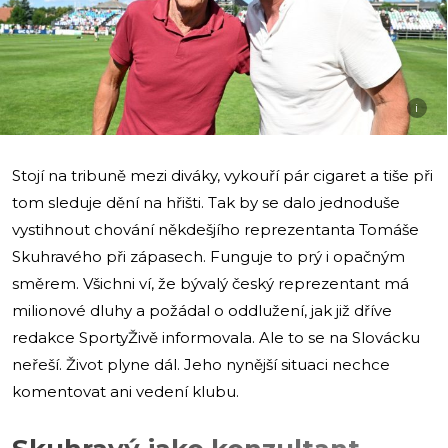
i
Stojí na tribuně mezi diváky, vykouří pár cigaret a tiše při
tom sleduje dění na hřišti. Tak by se dalo jednoduše
vystihnout chování někdešjího reprezentanta Tomáše
Skuhravého při zápasech. Funguje to prý i opačným
směrem. Všichni ví, že bývalý český reprezentant má
milionové dluhy a požádal o oddlužení, jak již dříve
redakce SportyŽivě informovala. Ale to se na Slovácku
neřeší. Život plyne dál. Jeho nynější situaci nechce
komentovat ani vedení klubu.