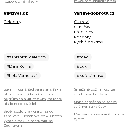
může mít kdokoliv z nás
rozporuplné názory
VIPživot.cz
Vařímedobroty.cz
Celebrity
Cukroví
Omáčky
Předkrmy
Recepty
Rychlé pokrmy
#zahraniční celebrity
#med
#Dara Rolins
#cukr
#Lela Vémolová
#kuřecí maso
Jsem hnusná, šedivá a stará, řekla
Smažené boží milosti ze
Menzelová. Její kadeřnice pak
smetanového těsta
hejtrům dala ultimátum, na které
Slaná nepečená roláda se
nikdo neodpověděl
salámem a rajčaty
Seděli spolu v lavici a on se do ní
Masová bábovka se šunkou a
zamiloval. Bočanová po 40 letech
sýrem
vytáhla fotku z maturáku se
Zounarem