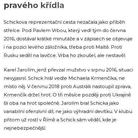
pravého křídla
Schickova reprezentační cesta nezačala jako příběh
střelce. Pod Pavlem Vrbou, který vedl tým do června
2016, dostával krátké minutáže a v zápisech se objevuje
i na pozici levého záložníka, třeba proti Maltě. Proti
Rusku seděl na lavičce. Vrba ho zkoušel, ale nestavěl.
Karel Jarolím, jenž převzal mužstvo v srpnu 2016, situaci
nevyjasnil. Schick hrál vedle Michaela Krmenčíka, ne
místo něj. V červnu 2018 proti Austrálii nastoupil zprava,
Krmenčík držel hrot. O tři měsíce později proti Ukrajině
šli oba na hrot společně. Jarolím bral Schicka jako
variabilní ofenzivní díl, ne jako výhradní devítku. V klubu
přitom už rostl v Římě a Schick sám věděl, kde je
nejnebezpečnější.