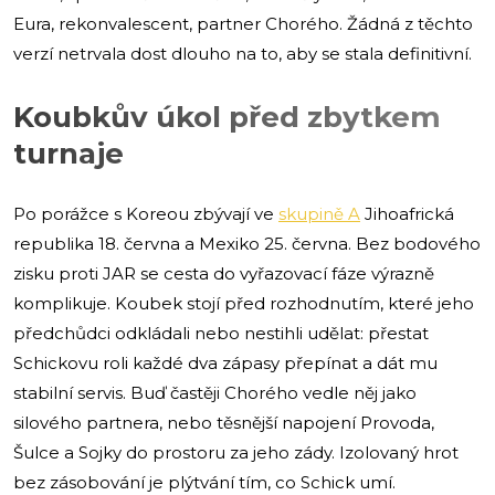
Eura, rekonvalescent, partner Chorého. Žádná z těchto
verzí netrvala dost dlouho na to, aby se stala definitivní.
Koubkův úkol před zbytkem
turnaje
Po porážce s Koreou zbývají ve
skupině A
Jihoafrická
republika 18. června a Mexiko 25. června. Bez bodového
zisku proti JAR se cesta do vyřazovací fáze výrazně
komplikuje. Koubek stojí před rozhodnutím, které jeho
předchůdci odkládali nebo nestihli udělat: přestat
Schickovu roli každé dva zápasy přepínat a dát mu
stabilní servis. Buď častěji Chorého vedle něj jako
silového partnera, nebo těsnější napojení Provoda,
Šulce a Sojky do prostoru za jeho zády. Izolovaný hrot
bez zásobování je plýtvání tím, co Schick umí.