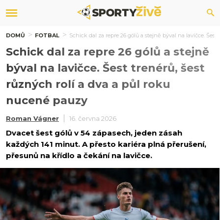
DOMŮ
FOTBAL
Schick dal za repre 26 gólů a stejně býval na lavičce. Šest
Schick dal za repre 26 gólů a stejně
býval na lavičce. Šest trenérů, šest
různých rolí a dva a půl roku
nucené pauzy
Roman Vágner
16. června 2026
Dvacet šest gólů v 54 zápasech, jeden zásah
každých 141 minut. A přesto kariéra plná přerušení,
přesunů na křídlo a čekání na lavičce.