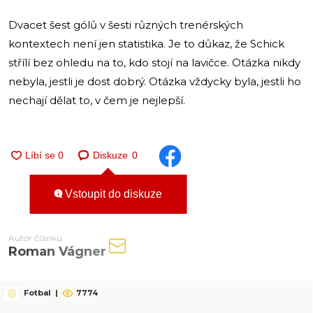
Dvacet šest gólů v šesti různých trenérských
kontextech není jen statistika. Je to důkaz, že Schick
střílí bez ohledu na to, kdo stojí na lavičce. Otázka nikdy
nebyla, jestli je dost dobrý. Otázka vždycky byla, jestli ho
nechají dělat to, v čem je nejlepší.
Diskuze
0
Vstoupit do diskuze
Autor článku
Roman Vágner
Fotbal
|
7774