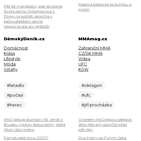
Masová bábovka se šunkou a
Pět let manželství, pak do konce
sýrem
života sama. Drbohlavová z
Dívky na koštěti skončila v
pečovatelském domě,
nepoznávala ani nejbližší
DámskýDeník.cz
MMAmag.cz
Domácnost
Zahraniční MMA
Krása
CZ/SK MMA
Lifestyle
Videa
Móda
UFC
Vztahy
KSW
#letadlo
#oktagon
#počasí
#ufc
#herec
#jiří procházka
ANO slibuje důchod v 65. Jenže z
Overeem McGregora odepsal.
Bruselu vypluly dokumenty, které
Jeho tělo prý skončilo před
říkají něco jiného
pěti lety
Pamatujete zimu 2010?
Dva týdny po Furym čeká