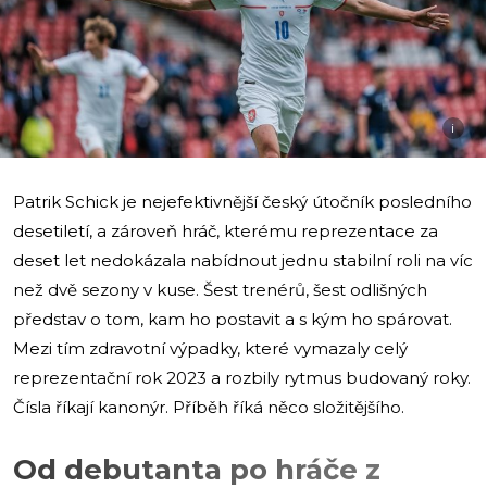
i
Patrik Schick je nejefektivnější český útočník posledního
desetiletí, a zároveň hráč, kterému reprezentace za
deset let nedokázala nabídnout jednu stabilní roli na víc
než dvě sezony v kuse. Šest trenérů, šest odlišných
představ o tom, kam ho postavit a s kým ho spárovat.
Mezi tím zdravotní výpadky, které vymazaly celý
reprezentační rok 2023 a rozbily rytmus budovaný roky.
Čísla říkají kanonýr. Příběh říká něco složitějšího.
Od debutanta po hráče z