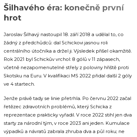
Šilhavého éra: konečně první
hrot
Jaroslav Šilhavý nastoupil 18. září 2018 a udělal to, co
žádný z předchůdců: dal Schickovi jasnou roli
centrálního útočníka a držel ji. Výsledek přišel okamžitě.
Rok 2021 byl Schickův vrchol: 8 gólů v 11 zápasech,
včetně nezapomenutelné střely z poloviny hřiště proti
Skotsku na Euru. V kvalifikaci MS 2022 přidal další 2 góly
ve 4 startech.
Jenže právě tady se linie přetrhla. Po červnu 2022 začal
řetězec zdravotních problémů, který Schicka z
reprezentace prakticky vyřadil. V roce 2022 stihl jen dva
starty za národní tým, v roce 2023 ani jeden. Kumulace
výpadků a návratů zabrala zhruba dva a půl roku; ne