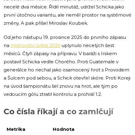
necelé dva měsíce. Řídil minutáž, udržel Schicka jako
první útočnou variantu, ale neměl prostor na systémové
změny. A pak přišel Miroslav Koubek.
Od jeho nástupu 19. prosince 2025 do prvního zápasu
na
mistrovství světa 2026
uplynulo necelých šest
měsíců. Čtyři zápasy na přípravu. V baráži s Irskem
postavil Schicka vedle Chorého. Proti Guatemale v
generálce ho nechal jako osamocený hrot s Provodem
a Šulcem pod sebou, a Schick otevřel skóre. Proti Koreji
na úvod šampionátu šel znovu na hrot, ale tým po
vedoucím gólu ztratil kontrolu a prohrál 1:2.
Co čísla říkají a co zamlčují
Metrika
Hodnota