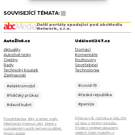
SOUVISEJÍCÍ TÉMATA:
Další portály spadající pod abcMedia
Network, s.r.o.
AutoŽivě.cz
Události247.cz
Aktuality
Domácí
Autoživě testy
Komentáře
Ojetiny
Rozhovory
Rady
Spotřebitel
Technický koutek
Technologie
Zajímavosti
#covid-19
#elektromobil
#česká republika
#řidičský průkaz
#peníze
#david kubrt
Přípravy 8. ročníku e-SALON
Powerbanka, léky a lahev vody:
už jsou v plném proudu.
Mechanici jmenují věci, které v
Půjde o nejlépe obsazený
rozpáleném autě nemají co dělat.
veletrh čisté mobility v
Hrozí i požár