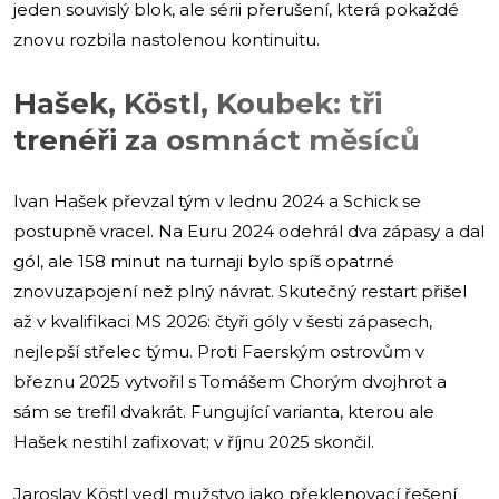
jeden souvislý blok, ale sérii přerušení, která pokaždé
znovu rozbila nastolenou kontinuitu.
Hašek, Köstl, Koubek: tři
trenéři za osmnáct měsíců
Ivan Hašek převzal tým v lednu 2024 a Schick se
postupně vracel. Na Euru 2024 odehrál dva zápasy a dal
gól, ale 158 minut na turnaji bylo spíš opatrné
znovuzapojení než plný návrat. Skutečný restart přišel
až v kvalifikaci MS 2026: čtyři góly v šesti zápasech,
nejlepší střelec týmu. Proti Faerským ostrovům v
březnu 2025 vytvořil s Tomášem Chorým dvojhrot a
sám se trefil dvakrát. Fungující varianta, kterou ale
Hašek nestihl zafixovat; v říjnu 2025 skončil.
Jaroslav Köstl vedl mužstvo jako překlenovací řešení