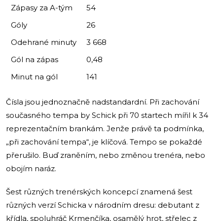
Zápasy za A-tým
54
Góly
26
Odehrané minuty
3 668
Gól na zápas
0,48
Minut na gól
141
Čísla jsou jednoznačně nadstandardní. Při zachování
současného tempa by Schick při 70 startech mířil k 34
reprezentačním brankám. Jenže právě ta podmínka,
„při zachování tempa“, je klíčová. Tempo se pokaždé
přerušilo. Buď zraněním, nebo změnou trenéra, nebo
obojím naráz.
Šest různých trenérských koncepcí znamená šest
různých verzí Schicka v národním dresu: debutant z
křídla, spoluhráč Krmenčíka, osamělý hrot, střelec z