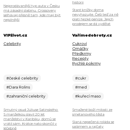
historii
Nejprodávanější typ auta v Česku
Staré knížky doma
má zásadní slabinu. Crossovery
nevyhazujte. Češi teď za ně
selhávají přesně tam, kde mají být
platí hezké peníze. Jejich
nejsilnější
prodejem se dá vydělat
VIPživot.cz
Vařímedobroty.cz
Celebrity
Cukroví
Omáčky
Předkrmy
Recepty
Rychlé pokrmy
#české celebrity
#cukr
#Dara Rolins
#med
#zahraniční celebrity
#kuřecí maso
Smutný osud Júliuse Satinského:
Smažené boží milosti ze
S manželkou slavil 20 let
smetanového těsta
manželství v Karibiku, domů se
Slaná nepečená roláda se
vrátil sám. Krátce nato skončil v
salámem a rajčaty
léčebně