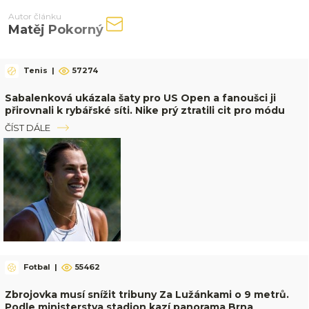
Autor článku
Matěj Pokorný
Tenis
|
57274
Sabalenková ukázala šaty pro US Open a fanoušci ji
přirovnali k rybářské síti. Nike prý ztratili cit pro módu
ČÍST DÁLE
Fotbal
|
55462
Zbrojovka musí snížit tribuny Za Lužánkami o 9 metrů.
Podle ministerstva stadion kazí panorama Brna