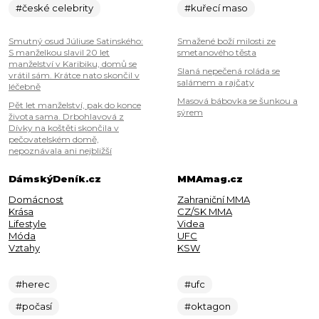
#české celebrity
#kuřecí maso
Smutný osud Júliuse Satinského:
Smažené boží milosti ze
S manželkou slavil 20 let
smetanového těsta
manželství v Karibiku, domů se
Slaná nepečená roláda se
vrátil sám. Krátce nato skončil v
salámem a rajčaty
léčebně
Masová bábovka se šunkou a
Pět let manželství, pak do konce
sýrem
života sama. Drbohlavová z
Dívky na koštěti skončila v
pečovatelském domě,
nepoznávala ani nejbližší
DámskýDeník.cz
MMAmag.cz
Domácnost
Zahraniční MMA
Krása
CZ/SK MMA
Lifestyle
Videa
Móda
UFC
Vztahy
KSW
#herec
#ufc
#počasí
#oktagon