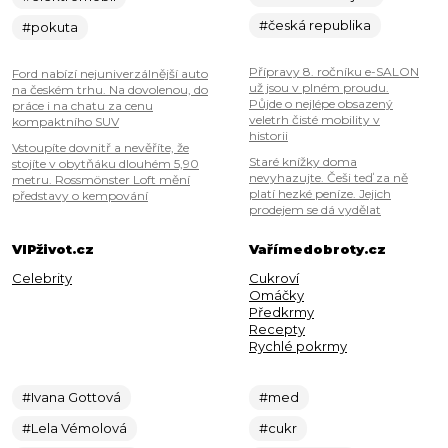
#česká republika
#pokuta
Přípravy 8. ročníku e-SALON
Ford nabízí nejuniverzálnější auto
už jsou v plném proudu.
na českém trhu. Na dovolenou, do
Půjde o nejlépe obsazený
práce i na chatu za cenu
veletrh čisté mobility v
kompaktního SUV
historii
Vstoupíte dovnitř a nevěříte, že
Staré knížky doma
stojíte v obytňáku dlouhém 5,90
nevyhazujte. Češi teď za ně
metru. Rossmönster Loft mění
platí hezké peníze. Jejich
představy o kempování
prodejem se dá vydělat
VIPživot.cz
Vařímedobroty.cz
Celebrity
Cukroví
Omáčky
Předkrmy
Recepty
Rychlé pokrmy
#Ivana Gottová
#med
#Lela Vémolová
#cukr