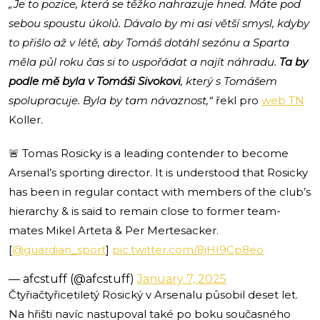
„Je to pozice, která se těžko nahrazuje hned. Máte pod
sebou spoustu úkolů. Dávalo by mi asi větší smysl, kdyby
to přišlo až v létě, aby Tomáš dotáhl sezónu a Sparta
měla půl roku čas si to uspořádat a najít náhradu.
Ta by
podle mě byla v Tomáši Sivokovi
, který s Tomášem
spolupracuje. Byla by tam návaznost,“
řekl pro
web TN
Koller.
🚨 Tomas Rosicky is a leading contender to become
Arsenal’s sporting director. It is understood that Rosicky
has been in regular contact with members of the club’s
hierarchy & is said to remain close to former team-
mates Mikel Arteta & Per Mertesacker.
[
@guardian_sport
]
pic.twitter.com/8jHI9Cp8eo
— afcstuff (@afcstuff)
January 7, 2025
Čtyřiačtyřicetiletý Rosický v Arsenalu působil deset let.
Na hřišti navíc nastupoval také po boku současného