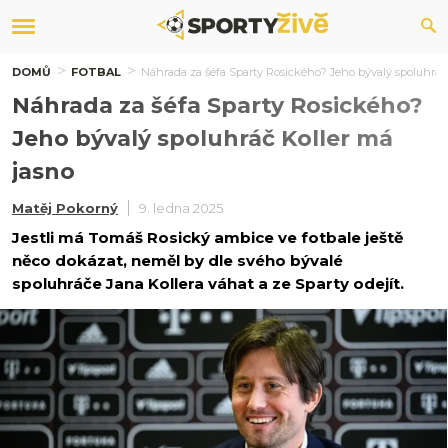
DOMŮ
FOTBAL
Náhrada za šéfa Sparty Rosického? Jeho bývalý spoluhráč
Náhrada za šéfa Sparty Rosického?
Jeho bývalý spoluhráč Koller má
jasno
Matěj Pokorný
9. ledna 2025
Jestli má Tomáš Rosický ambice ve fotbale ještě
něco dokázat, neměl by dle svého bývalé
spoluhráče Jana Kollera váhat a ze Sparty odejít.