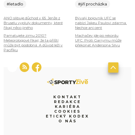
#letadlo
#jiří procházka
ANO slibuje důchod v 65. Jenže z
Bývalý bojovník UFC se
Bruselu vypluly dokumenty, které
nabízí Jakeu Paulovi zdarma.
říkají něco jiného
Nechce ani cent
Pamatujete zimu 2010?
Machačev jde po rekordu
Meteorologové říkají, že ta příští
UFC. Proti Garrymu může
může být podobná. A důvod leží v
překonat Andersona Silvu
Pacifiku
KONTAKT
REDAKCE
KARIÉRA
COOKIES
ETICKÝ KODEX
O NÁS