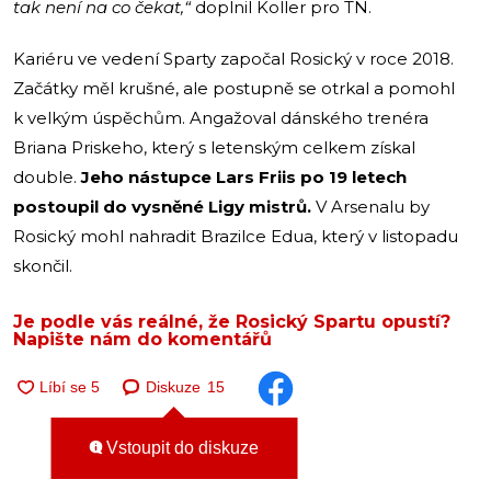
tak není na co čekat,“
doplnil Koller pro TN.
Kariéru ve vedení Sparty započal Rosický v roce 2018.
Začátky měl krušné, ale postupně se otrkal a pomohl
k velkým úspěchům. Angažoval dánského trenéra
Briana Priskeho, který s letenským celkem získal
double.
Jeho nástupce Lars Friis po 19 letech
postoupil do vysněné Ligy mistrů.
V Arsenalu by
Rosický mohl nahradit Brazilce Edua, který v listopadu
skončil.
Je podle vás reálné, že Rosický Spartu opustí?
Napište nám do komentářů
Diskuze
15
Vstoupit do diskuze