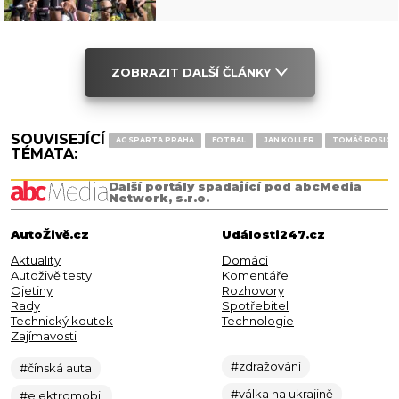
ZOBRAZIT DALŠÍ ČLÁNKY
SOUVISEJÍCÍ
AC SPARTA PRAHA
FOTBAL
JAN KOLLER
TOMÁŠ ROSICK
TÉMATA:
Další portály spadající pod abcMedia
Network, s.r.o.
AutoŽivě.cz
Události247.cz
Aktuality
Domácí
Autoživě testy
Komentáře
Ojetiny
Rozhovory
Rady
Spotřebitel
Technický koutek
Technologie
Zajímavosti
#zdražování
#čínská auta
#válka na ukrajině
#elektromobil