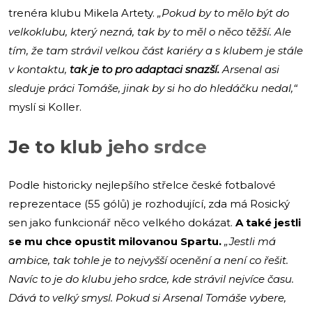
trenéra klubu Mikela Artety.
„Pokud by to mělo být do
velkoklubu, který nezná, tak by to měl o něco těžší. Ale
tím, že tam strávil velkou část kariéry a s klubem je stále
v kontaktu,
tak je to pro adaptaci snazší.
Arsenal asi
sleduje práci Tomáše, jinak by si ho do hledáčku nedal,“
myslí si Koller.
Je to klub jeho srdce
Podle historicky nejlepšího střelce české fotbalové
reprezentace (55 gólů) je rozhodující, zda má Rosický
sen jako funkcionář něco velkého dokázat.
A také jestli
se mu chce opustit milovanou Spartu.
„Jestli má
ambice, tak tohle je to nejvyšší ocenění a není co řešit.
Navíc to je do klubu jeho srdce, kde strávil nejvíce času.
Dává to velký smysl. Pokud si Arsenal Tomáše vybere,