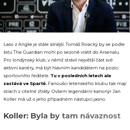
i
Laso z Anglie je stále silnější. Tomáš Rosický by se podle
listu The Guardian mohl po sezoně vrátit do Arsenalu.
Pro londýnský klub, v němž strávil největší část své
aktivní kariéry, má být hlavním kandidátem na pozici
sportovního ředitele.
Tu v posledních letech ale
zastává ve Spartě.
Fanoušci letenského klubu tak mají
strach z citelné ztráty. Ovšem legendární kanonýr Jan
Koller má už o jeho případném nástupci jasno.
Koller: Byla by tam návaznost