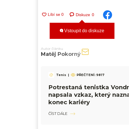
Diskuze
0
Vstoupit do diskuze
Autor článku
Matěj Pokorný
Tenis
|
PŘEČTENÍ:
9817
Potrestaná tenistka Vond
napsala vzkaz, který nazn
konec kariéry
ČÍST DÁLE