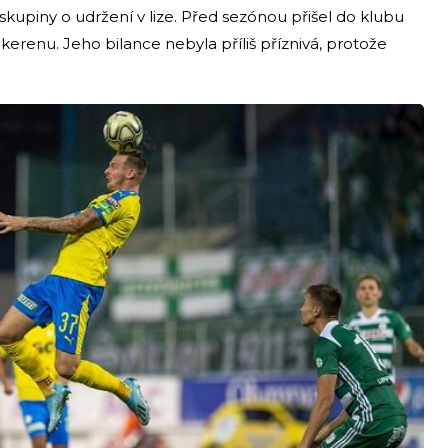
skupiny o udržení v lize. Před sezónou přišel do klubu
erenu. Jeho bilance nebyla příliš příznivá, protože