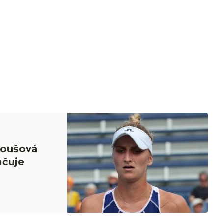
roušová
ačuje