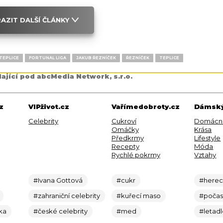
AZIT DALŠÍ ČLÁNKY
 TEPLICE
FORTUNAL LIGA
JAKUB ŘEZNÍČEK
ŘEZNÍČEK
TEPLICE
dající pod abcMedia Network, s.r.o.
z
VIPživot.cz
Vařímedobroty.cz
Dámský
Celebrity
Cukroví
Domácn
Omáčky
Krása
Předkrmy
Lifestyle
Recepty
Móda
Rychlé pokrmy
Vztahy
#Ivana Gottová
#cukr
#here
#zahraniční celebrity
#kuřecí maso
#počas
ka
#české celebrity
#med
#letad