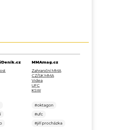
Deník.cz
MMAmag.cz
ost
Zahraniční MMA
CZ/SK MMA
Videa
UFC
KSW
c
#oktagon
í
#ufc
lo
#jiří procházka