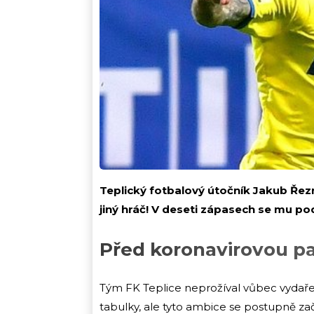
Teplický fotbalový útočník Jakub Řez
jiný hráč! V deseti zápasech se mu pod
Před koronavirovou p
Tým FK Teplice neprožíval vůbec vydaře
tabulky, ale tyto ambice se postupně za