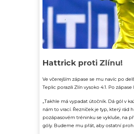
Hattrick proti Zlínu!
Ve včerejším zápase se mu navíc po delší 
Teplic porazili Zlín vysoko 4:1. Po zápase 
„Takhle má vypadat útočník. Dá gól v ka
nám to vrací. Řezníček je typ, který rád 
pozápasovém tréninku se vykluše, na pře
góly. Budeme mu přát, aby ostatní prohn