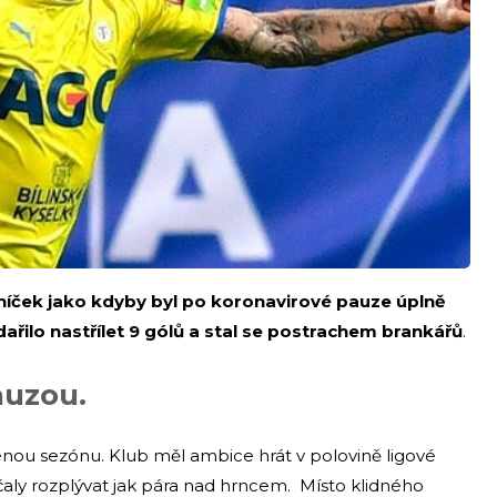
níček jako kdyby byl po koronavirové pauze úplně
ařilo nastřílet 9 gólů a stal se postrachem brankářů
.
auzou.
nou sezónu. Klub měl ambice hrát v polovině ligové
čaly rozplývat jak pára nad hrncem. Místo klidného