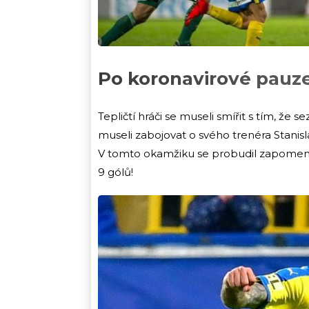
Po koronavirové pauze
Tepličtí hráči se museli smířit s tím, že 
museli zabojovat o svého trenéra Stanisl
V tomto okamžiku se probudil zapomenut
9 gólů!