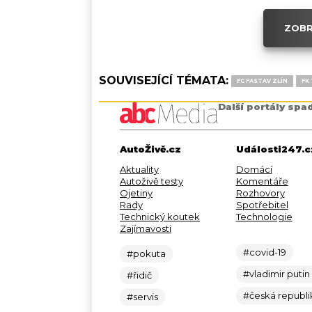
ZOBR
SOUVISEJÍCÍ TÉMATA:
FC FASTAV ZLÍN
FK
Další portály spa
AutoŽivě.cz
Události247.c
Aktuality
Domácí
Autoživě testy
Komentáře
Ojetiny
Rozhovory
Rady
Spotřebitel
Technický koutek
Technologie
Zajímavosti
#covid-19
#pokuta
#vladimir putin
#řidič
#česká republi
#servis