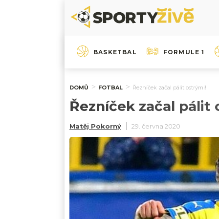
BASKETBAL
FORMULE 1
DOMŮ
FOTBAL
Řezníček začal pálit ostrými!
Řezníček začal pálit 
Matěj Pokorný
29. června 2020