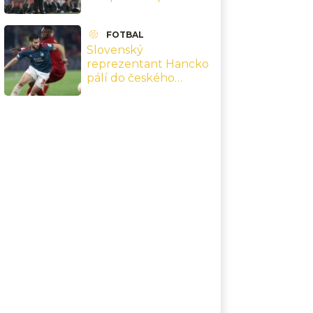
starosti o svou ženu
FOTBAL
Slovenský
reprezentant Hancko
pálí do českého
fotbalu: Obávám se, že
dopadneme jako oni