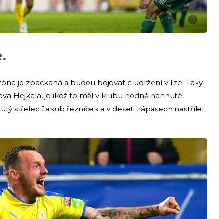
i
.
sezóna je zpackaná a budou bojovat o udržení v lize. Taky
ava Hejkala, jelikož to měl v klubu hodně nahnuté.
ý střelec Jakub řezníček a v deseti zápasech nastřílel