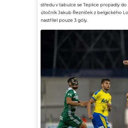
středu v tabulce se Teplice propadly do 
útočník Jakub Řezníček z belgického Lok
nastřílel pouze 3 góly.