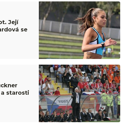
t. Její
ardová se
ückner
a starosti