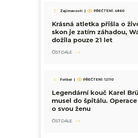
Zajímavosti
|
PŘEČTENÍ:
4860
Krásná atletka přišla o živo
skon je zatím záhadou, W
dožila pouze 21 let
ČÍST DÁLE
Fotbal
|
PŘEČTENÍ:
12110
Legendární kouč Karel Br
musel do špitálu. Operace 
o svou ženu
ČÍST DÁLE