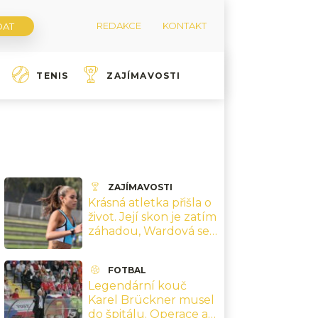
REDAKCE
KONTAKT
TENIS
ZAJÍMAVOSTI
ZAJÍMAVOSTI
Krásná atletka přišla o
život. Její skon je zatím
záhadou, Wardová se
dožila pouze 21 let
FOTBAL
Legendární kouč
Karel Brückner musel
do špitálu. Operace a