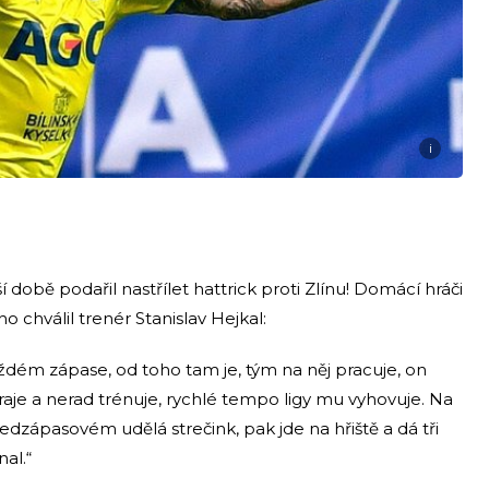
i
době podařil nastřílet hattrick proti Zlínu! Domácí hráči
ho chválil trenér Stanislav Hejkal:
ždém zápase, od toho tam je, tým na něj pracuje, on
hraje a nerad trénuje, rychlé tempo ligy mu vyhovuje. Na
dzápasovém udělá strečink, pak jde na hřiště a dá tři
al.“