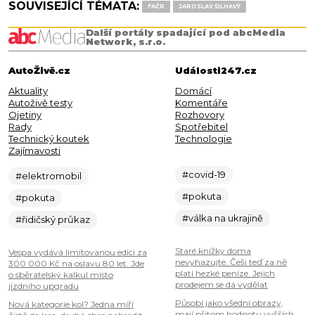
SOUVISEJÍCÍ TÉMATA:
FAČR
JAROSLAV ŠILHAVÝ
Další portály spadající pod abcMedia
Network, s.r.o.
AutoŽivě.cz
Události247.cz
Aktuality
Domácí
Autoživě testy
Komentáře
Ojetiny
Rozhovory
Rady
Spotřebitel
Technický koutek
Technologie
Zajímavosti
#covid-19
#elektromobil
#pokuta
#pokuta
#válka na ukrajině
#řidičský průkaz
Staré knížky doma
Vespa vydává limitovanou edici za
nevyhazujte. Češi teď za ně
300 000 Kč na oslavu 80 let. Jde
platí hezké peníze. Jejich
o sběratelský kalkul místo
prodejem se dá vydělat
jízdního upgradu
Působí jako všední obrazy,
Nová kategorie kol? Jedna míří
mají přitom hodnotu vyšších