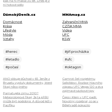
pak na ní makal 30 let. Dnes je z
ní hotové sídlo
DámskýDeník.cz
MMAmag.cz
Domácnost
Zahraniční MMA
Krása
CZ/SK MMA
Lifestyle
Videa
Móda
UFC
Vztahy
KSW
#herec
#jiří procházka
#letadlo
#ufc
#počasí
#oktagon
ANO slibuje důchod v 65. Jenže z
Gamrot čelí rozjetému
Bruselu vypluly dokumenty, které
Salkilldovi. Rozbor hlavního
říkají něco jiného
zápasu UFC Vegas 120 a dva
zajímavé sázkové tipy
Pamatujete zimu 2010?
Meteorologové říkají, že ta příští
Čepo i Klein v UFC padli.
může být podobná. A důvod leží v
Novotný rozebral, co se v
Pacifiku
Bělehradě pokazilo