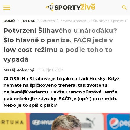
DOMŮ
FOTBAL
Potvrzení Šilhavého u nároďáku? Šlo hlavně o peníze. FAČ
Potvrzení Šilhavého u nároďáku?
Šlo hlavně o peníze. FAČR jede v
low cost režimu a podle toho to
vypadá
Matěj Pokorný
18. října 2023
GLOSA: Na Strahově je to jako u Ládi Hrušky. Když
nemáte na špičkového trenéra, tak zvolte tu
nejlevnější variantu. Takže Franco zůstává. Jenže
pak nečekejte zázraky. FAČR je (opět) pro smích.
Nebo je to spíš k pláči?