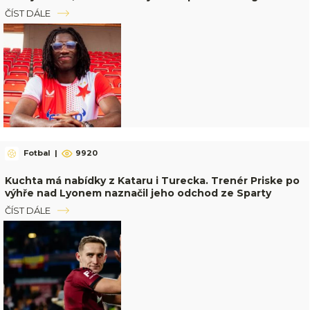
ČÍST DÁLE
Fotbal
|
9920
Kuchta má nabídky z Kataru i Turecka. Trenér Priske po
výhře nad Lyonem naznačil jeho odchod ze Sparty
ČÍST DÁLE