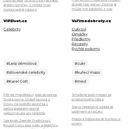
čistě do lesa, druhá chce nahradit
stovek tisíc korun. Doma je
dnešní silničky. Cyklisté mají
může mít kdokoliv z nás
rozporuplné názory
VIPživot.cz
Vařímedobroty.cz
Celebrity
Cukroví
Omáčky
Předkrmy
Recepty
Rychlé pokrmy
#Lela Vémolová
#cukr
#slovenské celebrity
#kuřecí maso
#Karel Gott
#med
Pět let manželství, pak do konce
Smažené boží milosti ze
života sama. Drbohlavová z
smetanového těsta
Dívky na koštěti skončila v
Slaná nepečená roláda se
pečovatelském domě,
salámem a rajčaty
nepoznávala ani nejbližší
Masová bábovka se šunkou a
Jak bydlí Zdeněk Podhůrský:
sýrem
Koupil ruinu bez vody a elektřiny,