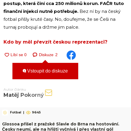
postup, která činí cca 250 milionů korun. FAČR tuto
finanční injekci nutně potřebuje.
Bez ní by na český
fotbal přišly kruté časy. No, doufejme, že se Češi na
turnaj probojují a držme jim palce.
Kdo by měl převzít českou reprezentaci?
Diskuze
2
Vstoupit do diskuze
Autor článku
Matěj Pokorný
Fotbal
|
9645
Glossoa přišel z pražské Slavie do Brna na hostování.
Česky neumí, ale na hřišti vyčnívá i přes vlastní gól