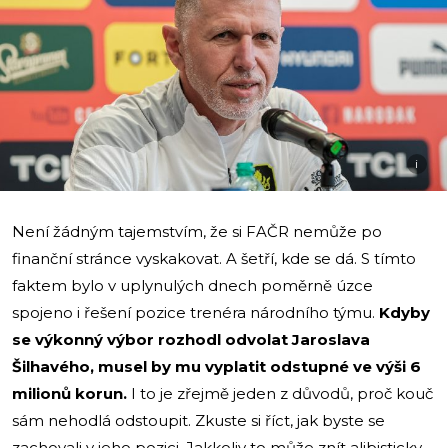
i
Není žádným tajemstvím, že si FAČR nemůže po
finanční stránce vyskakovat. A šetří, kde se dá. S tímto
faktem bylo v uplynulých dnech poměrně úzce
spojeno i řešení pozice trenéra národního týmu.
Kdyby
se výkonný výbor rozhodl odvolat Jaroslava
Šilhavého, musel by mu vyplatit odstupné ve výši 6
milionů korun.
I to je zřejmě jeden z důvodů, proč kouč
sám nehodlá odstoupit. Zkuste si říct, jak byste se
zachovali v jeho pozici. Jakkoliv to může znít alibisticky,