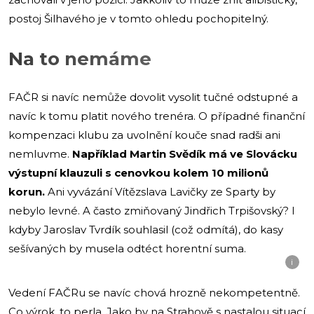
postoj Šilhavého je v tomto ohledu pochopitelný.
Na to nemáme
FAČR si navíc nemůže dovolit vysolit tučné odstupné a
navíc k tomu platit nového trenéra. O případné finanční
kompenzaci klubu za uvolnění kouče snad radši ani
nemluvme.
Například Martin Svědík má ve Slovácku
výstupní klauzuli s cenovkou kolem 10 milionů
korun.
Ani vyvázání Vítězslava Lavičky ze Sparty by
nebylo levné. A často zmiňovaný Jindřich Trpišovský? I
kdyby Jaroslav Tvrdík souhlasil (což odmítá), do kasy
sešívaných by musela odtéct horentní suma.
i
Vedení FAČRu se navíc chová hrozně nekompetentně.
Co výrok, to perla. Jako by na Strahově s nastalou situací