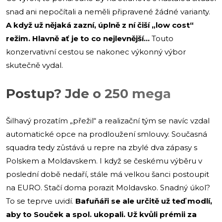
snad ani nepočítali a neměli připravené žádné varianty.
A když už nějaká zazní, úplně z ní čiší „low cost“
režim. Hlavně ať je to co nejlevnější…
Touto
konzervativní cestou se nakonec výkonný výbor
skutečně vydal.
Postup? Jde o 250 mega
Šilhavý prozatím „přežil“ a realizační tým se navíc vzdal
automatické opce na prodloužení smlouvy. Současná
squadra tedy zůstává u repre na zbylé dva zápasy s
Polskem a Moldavskem. I když se českému výběru v
poslední době nedaří, stále má velkou šanci postoupit
na EURO. Stačí doma porazit Moldavsko. Snadný úkol?
To se teprve uvidí.
Bafuňáři se ale určitě už teď modlí,
aby to Souček a spol. ukopali. Už kvůli prémii za